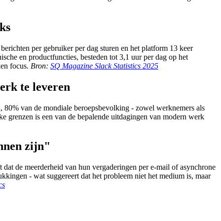
jks
erichten per gebruiker per dag sturen en het platform 13 keer
ische en productfuncties, besteden tot 3,1 uur per dag op het
ken focus.
Bron:
SQ Magazine Slack Statistics 2025
erk te leveren
emen, 80% van de mondiale beroepsbevolking - zowel werknemers als
lijke grenzen is een van de bepalende uitdagingen van modern werk
nnen zijn"
t dat de meerderheid van hun vergaderingen per e-mail of asynchrone
kingen - wat suggereert dat het probleem niet het medium is, maar
cs