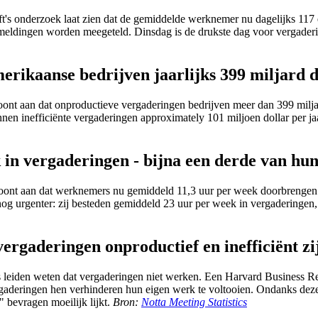
's onderzoek laat zien dat de gemiddelde werknemer nu dagelijks 117 
eldingen worden meegeteld. Dinsdag is de drukste dag voor vergader
rikaanse bedrijven jaarlijks 399 miljard d
toont aan dat onproductieve vergaderingen bedrijven meer dan 399 miljard
n inefficiënte vergaderingen approximately 101 miljoen dollar per jaar 
 in vergaderingen - bijna een derde van h
 toont aan dat werknemers nu gemiddeld 11,3 uur per week doorbrengen
nog urgenter: zij besteden gemiddeld 23 uur per week in vergaderingen, 
vergaderingen onproductief en inefficiënt zi
es leiden weten dat vergaderingen niet werken. Een Harvard Business R
ergaderingen hen verhinderen hun eigen werk te voltooien. Ondanks deze
 bevragen moeilijk lijkt.
Bron:
Notta Meeting Statistics