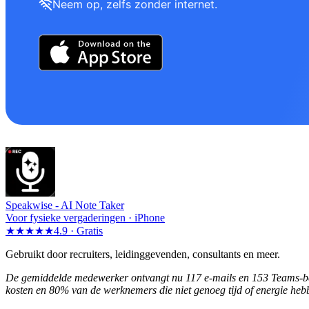
Neem op, zelfs zonder internet.
Speakwise -
AI Note Taker
Voor fysieke vergaderingen · iPhone
★★★★★
4.9 ·
Gratis
Gebruikt door recruiters, leidinggevenden, consultants en meer.
De gemiddelde medewerker ontvangt nu 117 e-mails en 153 Teams-beric
kosten en 80% van de werknemers die niet genoeg tijd of energie heb