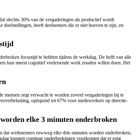
 dat slechts 30% van de vergaderingen als productief wordt
oelstellingen, heeft deelnemers die er niet hoeven te zijn, en
tijd
erbroken focustijd te hebben tijdens de werkdag. De helft van alle
mers hun meest cognitief veeleisende werk zouden willen doen. Het
en
de mensen zegt verwacht te worden zoveel vergaderingen bij te
roverbelasting, oplopend tot 67% voor medewerkers op directie-
s worden elke 3 minuten onderbroken
t aan dat werknemers ruwweg elke drie minuten worden onderbroken,
werkdag kunnen continue onderbrekingen voorkomen dat er enig