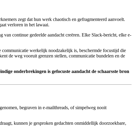
erknemers zegt dat hun werk chaotisch en gefragmenteerd aanvoelt.
at verloren in het lawaai.
van continue gedeelde aandacht creëren. Elke Slack-bericht, elke e-
 communicatie werkelijk noodzakelijk is, beschermde focustijd die
tekent de weg vooruit grenzen stellen, communicatie bundelen en de
indige onderbrekingen is gefocuste aandacht de schaarsste bron
pgenomen, begraven in e-mailthreads, of simpelweg nooit
edraagt, kunnen je gesproken gedachten onmiddellijk doorzoekbare,