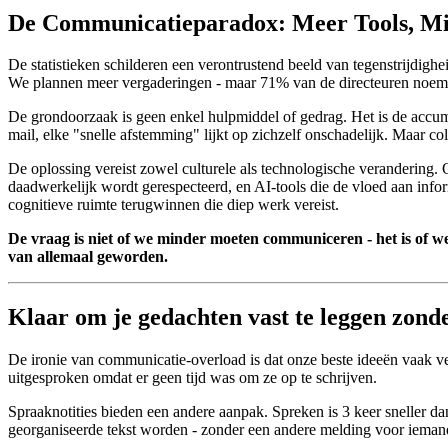
De Communicatieparadox: Meer Tools, Mi
De statistieken schilderen een verontrustend beeld van tegenstrijdi
We plannen meer vergaderingen - maar 71% van de directeuren noemt ze
De grondoorzaak is geen enkel hulpmiddel of gedrag. Het is de accu
mail, elke "snelle afstemming" lijkt op zichzelf onschadelijk. Maar co
De oplossing vereist zowel culturele als technologische verandering
daadwerkelijk wordt gerespecteerd, en AI-tools die de vloed aan info
cognitieve ruimte terugwinnen die diep werk vereist.
De vraag is niet of we minder moeten communiceren - het is of w
van allemaal geworden.
Klaar om je gedachten vast te leggen zonde
De ironie van communicatie-overload is dat onze beste ideeën vaak v
uitgesproken omdat er geen tijd was om ze op te schrijven.
Spraaknotities bieden een andere aanpak. Spreken is 3 keer sneller 
georganiseerde tekst worden - zonder een andere melding voor iemand