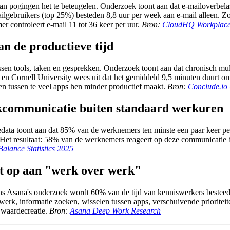
 van pogingen het te beteugelen. Onderzoek toont aan dat e-mailoverbel
ilgebruikers (top 25%) besteden 8,8 uur per week aan e-mail alleen. 
 controleert e-mail 11 tot 36 keer per uur.
Bron:
CloudHQ Workplace 
an de productieve tijd
ssen tools, taken en gesprekken. Onderzoek toont aan dat chronisch mu
 en Cornell University wees uit dat het gemiddeld 9,5 minuten duurt om
en tussen te veel apps hen minder productief maakt.
Bron:
Conclude.io 
kcommunicatie buiten standaard werkuren
tedata toont aan dat 85% van de werknemers ten minste een paar keer 
Het resultaat: 58% van de werknemers reageert op deze communicatie bu
alance Statistics 2025
at op aan "werk over werk"
ns Asana's onderzoek wordt 60% van de tijd van kenniswerkers besteed 
rk, informatie zoeken, wisselen tussen apps, verschuivende prioriteit
 waardecreatie.
Bron:
Asana Deep Work Research