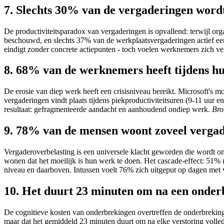
7. Slechts 30% van de vergaderingen word
De productiviteitsparadox van vergaderingen is opvallend: terwijl or
beschouwd, en slechts 37% van de werkplaatsvergaderingen actief een 
eindigt zonder concrete actiepunten - toch voelen werknemers zich ver
8. 68% van de werknemers heeft tijdens h
De erosie van diep werk heeft een crisisniveau bereikt. Microsoft's 
vergaderingen vindt plaats tijdens piekproductiviteitsuren (9-11 uur
resultaat: gefragmenteerde aandacht en aanhoudend ondiep werk.
Bro
9. 78% van de mensen woont zoveel vergad
Vergaderoverbelasting is een universele klacht geworden die wordt o
wonen dat het moeilijk is hun werk te doen. Het cascade-effect: 51
niveau en daarboven. Intussen voelt 76% zich uitgeput op dagen met
10. Het duurt 23 minuten om na een onder
De cognitieve kosten van onderbrekingen overtreffen de onderbreking
maar dat het gemiddeld 23 minuten duurt om na elke verstoring volle