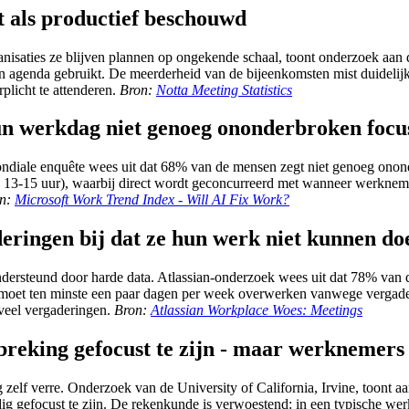
t als productief beschouwd
ganisaties ze blijven plannen op ongekende schaal, toont onderzoek aan
agenda gebruikt. De meerderheid van de bijeenkomsten mist duidelijke d
plicht te attenderen.
Bron:
Notta Meeting Statistics
un werkdag niet genoeg ononderbroken focus
mondiale enquête wees uit dat 68% van de mensen zegt niet genoeg onond
 en 13-15 uur), waarbij direct wordt geconcurreerd met wanneer werkne
n:
Microsoft Work Trend Index - Will AI Fix Work?
eringen bij dat ze hun werk niet kunnen do
ndersteund door harde data. Atlassian-onderzoek wees uit dat 78% van 
% moet ten minste een paar dagen per week overwerken vanwege vergade
 veel vergaderingen.
Bron:
Atlassian Workplace Woes: Meetings
breking gefocust te zijn - maar werknemer
 zelf verre. Onderzoek van de University of California, Irvine, toon
dig gefocust te zijn. De rekenkunde is verwoestend: in een typische 