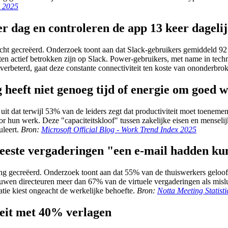
s 2025
er dag en controleren de app 13 keer dageli
ht gecreëerd. Onderzoek toont aan dat Slack-gebruikers gemiddeld 92 b
en actief betrokken zijn op Slack. Power-gebruikers, met name in techn
erbeterd, gaat deze constante connectiviteit ten koste van ononderbro
heeft niet genoeg tijd of energie om goed w
s uit dat terwijl 53% van de leiders zegt dat productiviteit moet toen
voor hun werk. Deze "capaciteitskloof" tussen zakelijke eisen en mense
uleert.
Bron:
Microsoft Official Blog - Work Trend Index 2025
meeste vergaderingen "een e-mail hadden ku
ng gecreëerd. Onderzoek toont aan dat 55% van de thuiswerkers geloof
wen directeuren meer dan 67% van de virtuele vergaderingen als misluk
ie kiest ongeacht de werkelijke behoefte.
Bron:
Notta Meeting Statisti
teit met 40% verlagen