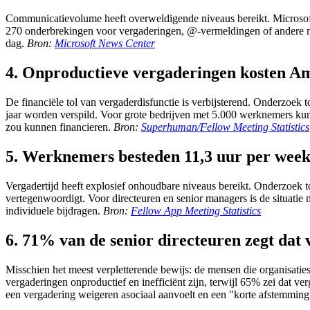
Communicatievolume heeft overweldigende niveaus bereikt. Microsoft
270 onderbrekingen voor vergaderingen, @-vermeldingen of andere m
dag.
Bron:
Microsoft News Center
4. Onproductieve vergaderingen kosten Ame
De financiële tol van vergaderdisfunctie is verbijsterend. Onderzoek 
jaar worden verspild. Voor grote bedrijven met 5.000 werknemers kunne
zou kunnen financieren.
Bron:
Superhuman/Fellow Meeting Statistics
5. Werknemers besteden 11,3 uur per week
Vergadertijd heeft explosief onhoudbare niveaus bereikt. Onderzoek
vertegenwoordigt. Voor directeuren en senior managers is de situatie 
individuele bijdragen.
Bron:
Fellow App Meeting Statistics
6. 71% van de senior directeuren zegt dat 
Misschien het meest verpletterende bewijs: de mensen die organisati
vergaderingen onproductief en inefficiënt zijn, terwijl 65% zei dat v
een vergadering weigeren asociaal aanvoelt en een "korte afstemming"