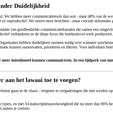
nder Duidelijkheid
gheid. We hebben meer communicatietools dan ooit - maar 48% van de w
 onproductief. We sturen meer berichten - maar cruciale informatie ga
mulatie van goedbedoelde communicatiekanalen die samen een omgeving 
llectief verhinderen ze de diepe focus die betekenisvol werk produceert.
. Organisaties hebben duidelijkere normen nodig over wanneer synchrone
rmatie kunnen samenvatten, prioriteren en filteren. Voor individuen be
e meer intentioneel kunnen communiceren. In een tijdperk van one
r aan het lawaai toe te voegen?
erloren gaan in de chaos - vergeten in vergaderingen die niet werden o
dan typen, en met AI-transcriptienauwkeurigheid die nu meer dan 96% b
 anders te creëren.