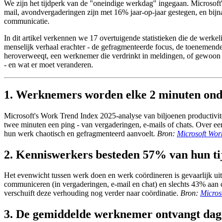
We zijn het tijdperk van de "oneindige werkdag" ingegaan. Microsoft'
mail, avondvergaderingen zijn met 16% jaar-op-jaar gestegen, en bijna
communicatie.
In dit artikel verkennen we 17 overtuigende statistieken die de werke
menselijk verhaal erachter - de gefragmenteerde focus, de toenemende 
heroverweeqt, een werknemer die verdrinkt in meldingen, of gewoon 
- en wat er moet veranderen.
1. Werknemers worden elke 2 minuten ond
Microsoft's Work Trend Index 2025-analyse van biljoenen productivi
twee minuten een ping - van vergaderingen, e-mails of chats. Over 
hun werk chaotisch en gefragmenteerd aanvoelt.
Bron:
Microsoft Wor
2. Kenniswerkers besteden 57% van hun ti
Het evenwicht tussen werk doen en werk coördineren is gevaarlijk uit
communiceren (in vergaderingen, e-mail en chat) en slechts 43% aan c
verschuift deze verhouding nog verder naar coördinatie.
Bron:
Micros
3. De gemiddelde werknemer ontvangt dage