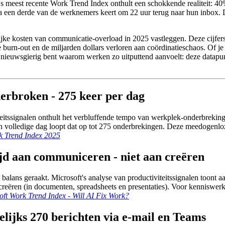
s meest recente Work Trend Index onthult een schokkende realiteit: 40
 een derde van de werknemers keert om 22 uur terug naar hun inbox. De 
lijke kosten van communicatie-overload in 2025 vastleggen. Deze cijfer
burn-out en de miljarden dollars verloren aan coördinatieschaos. Of je 
nieuwsgierig bent waarom werken zo uitputtend aanvoelt: deze datapun
erbroken - 275 keer per dag
teitssignalen onthult het verbluffende tempo van werkplek-onderbreki
een volledige dag loopt dat op tot 275 onderbrekingen. Deze meedogen
k Trend Index 2025
jd aan communiceren - niet aan creëren
 balans geraakt. Microsoft's analyse van productiviteitssignalen toont 
reëren (in documenten, spreadsheets en presentaties). Voor kenniswerke
oft Work Trend Index - Will AI Fix Work?
lijks 270 berichten via e-mail en Teams