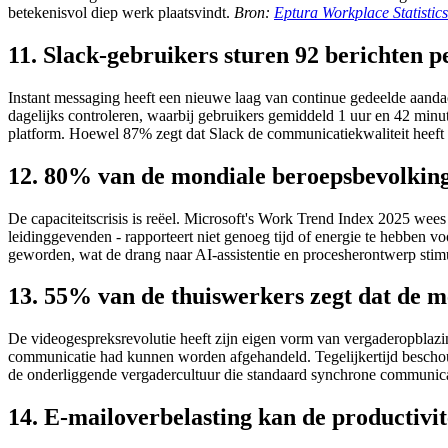
betekenisvol diep werk plaatsvindt.
Bron:
Eptura Workplace Statistic
11. Slack-gebruikers sturen 92 berichten p
Instant messaging heeft een nieuwe laag van continue gedeelde aandac
dagelijks controleren, waarbij gebruikers gemiddeld 1 uur en 42 minut
platform. Hoewel 87% zegt dat Slack de communicatiekwaliteit heeft v
12. 80% van de mondiale beroepsbevolking 
De capaciteitscrisis is reëel. Microsoft's Work Trend Index 2025 wee
leidinggevenden - rapporteert niet genoeg tijd of energie te hebben 
geworden, wat de drang naar AI-assistentie en procesherontwerp stim
13. 55% van de thuiswerkers zegt dat de 
De videogespreksrevolutie heeft zijn eigen vorm van vergaderopblazi
communicatie had kunnen worden afgehandeld. Tegelijkertijd beschou
de onderliggende vergadercultuur die standaard synchrone communicat
14. E-mailoverbelasting kan de productivi