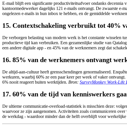
E-mail blijft een significante productiviteitsafvoer ondanks decennia
kantoormedewerker dagelijks 121 e-mails ontvangt. De zwaarste e-ma
ongelezen e-mails in hun inbox te hebben, en de gemiddelde werknemer
15. Contextschakeling verbruikt tot 40% v
De verborgen belasting van modern werk is het constante wisselen tu
productieve tijd kan verbruiken. Een gezamenlijke studie van Qatalog
een andere digitale app - en 45% van de werknemers zegt dat schakel
16. 85% van de werknemers ontvangt wer
De altijd-aan-cultuur heeft grensschendingen genormaliseerd. Enquê
werkuren, waarbij 60% ze een paar keer per week of vaker ontvangt. 
6% nooit reageert buiten werktijden.
Bron:
SurveyMonkey Work-Life B
17. 60% van de tijd van kenniswerkers ga
De ultieme communicatie-overload-statistiek is misschien deze: volge
waarvoor ze zijn aangenomen. Activiteiten zoals communiceren over we
de werkdag - waardoor minder dan de helft overblijft voor werkelijke