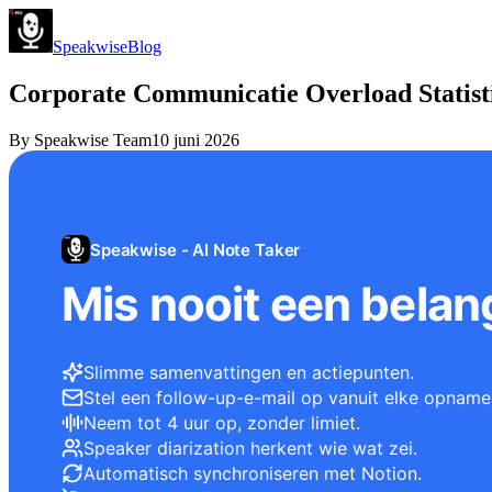
Speakwise
Blog
Corporate Communicatie Overload Statisti
By
Speakwise Team
10 juni 2026
Speakwise - AI Note Taker
Mis nooit een belang
Slimme samenvattingen en actiepunten.
Stel een follow-up-e-mail op vanuit elke opname
Neem tot 4 uur op, zonder limiet.
Speaker diarization herkent wie wat zei.
Automatisch synchroniseren met Notion.