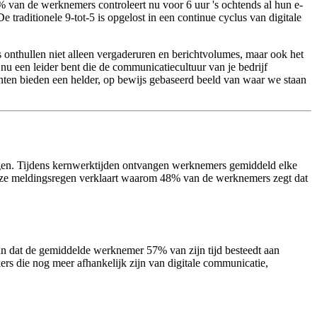
% van de werknemers controleert nu voor 6 uur 's ochtends al hun e-
traditionele 9-tot-5 is opgelost in een continue cyclus van digitale
s onthullen niet alleen vergaderuren en berichtvolumes, maar ook het
nu een leider bent die de communicatiecultuur van je bedrijf
ten bieden een helder, op bewijs gebaseerd beeld van waar we staan
ngen. Tijdens kernwerktijden ontvangen werknemers gemiddeld elke
loze meldingsregen verklaart waarom 48% van de werknemers zegt dat
aan dat de gemiddelde werknemer 57% van zijn tijd besteedt aan
rs die nog meer afhankelijk zijn van digitale communicatie,