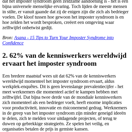
dat het imposter syndroom geen zeldzame aandoening is - het is een
bijna universele menselijke ervaring. Toch lijden de meeste mensen
in stilte, er vanuit gaande dat zij de enigen zijn die zich als bedrieger
voelen. De kloof tussen hoe gewoon het imposter syndroom is en
hoe zelden het wordt besproken, creëert een omgeving waar
zelftwijfel onbetwist gedijt.
Bron:
Asana - 15 Tips to Turn Your Imposter Syndrome into
Confidence
2. 62% van de kenniswerkers wereldwijd
ervaart het imposter syndroom
Een bredere maatstaf wees uit dat 62% van de kenniswerkers
wereldwijd momenteel het imposter syndroom ervaart, aldus
werkplek-enquêtes. Dit is geen levenslange prevalentiecijfer - het
meet werknemers die momenteel actief te kampen hebben met
zelftwijfel. Dat bijna twee derde van de mondiale kenniswerkers
zich momenteel als een bedrieger voelt, heeft enorme implicaties
voor productiviteit, innovatie en risiconemend gedrag. Werknemers
in de greep van het imposter syndroom zijn minder geneigd ideeën
te delen, zich te melden voor uitdagende projecten, of terug te
duwen op gebrekkige strategieën. Ze spelen het veilig, en
organisaties betalen de prijs in gemiste kansen.