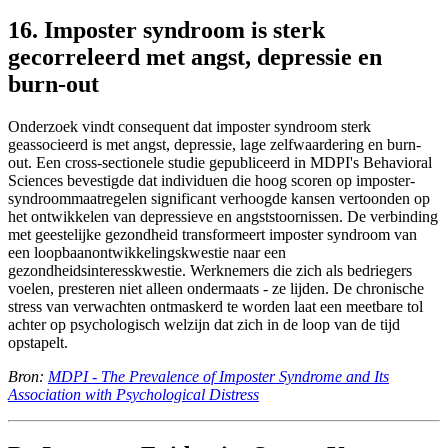
16. Imposter syndroom is sterk
gecorreleerd met angst, depressie en
burn-out
Onderzoek vindt consequent dat imposter syndroom sterk
geassocieerd is met angst, depressie, lage zelfwaardering en burn-
out. Een cross-sectionele studie gepubliceerd in MDPI's Behavioral
Sciences bevestigde dat individuen die hoog scoren op imposter-
syndroommaatregelen significant verhoogde kansen vertoonden op
het ontwikkelen van depressieve en angststoornissen. De verbinding
met geestelijke gezondheid transformeert imposter syndroom van
een loopbaanontwikkelingskwestie naar een
gezondheidsinteresskwestie. Werknemers die zich als bedriegers
voelen, presteren niet alleen ondermaats - ze lijden. De chronische
stress van verwachten ontmaskerd te worden laat een meetbare tol
achter op psychologisch welzijn dat zich in de loop van de tijd
opstapelt.
Bron:
MDPI - The Prevalence of Imposter Syndrome and Its
Association with Psychological Distress