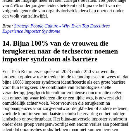
leiden die mogelijk meer ervaren collega's bevatten. Het percentage
van 45% onder jongere leiders betekent dat bijna de helft van de
volgende generatie van organisatorisch leiderschap opereert onder
een wolk van zelftwijfel.
Bron:
Strategy People Culture - Why Even Top Executives
Experience Imposter Syndrome
14. Bijna 100% van de vrouwen die
terugkeren naar de techsector noemen
imposter syndroom als barrière
Een Tech Returners-enquête uit 2023 onder 250 vrouwen die
proberen opnieuw toe te treden tot de technologiesector, wees uit dat
bijna 100% imposter syndroom identificeerde als een grote barrière
voor hun terugkeer. De combinatie van technologie's snelle
verandering, jeugdgerichte cultuur en intense concurrentie creëert
een omgeving waar iedereen die er een tijdje weg is geweest zich
onmiddellijk achter voelt. Voor vrouwen die terugkeren na
loopbaanpauzes voor zorgverantwoordelijkheden of andere redenen,
voelt de kloof tussen hun laatste technische ervaring en het huidige
landschap onoverbrugbaar. Het bijna-universele imposter syndroom
onder deze groep vertegenwoordigt een enorm verlies aan potentieel
talent dat organisaties nodig hebben maar niet kunnen bereiken