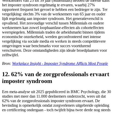
Werknemers van 25 tot 39 jaar (Millennials) hebben de meeste kans
het imposter syndroom regelmatig te ervaren, waarbij 27%
rapporteert frequent het gevoel te hebben een bedrieger te zijn. Ter
vergelijking: slechts 3% van de werknemers van 65 jaar en ouder
lijdt regelmatig aan imposter syndroom. Het generatieverschil is
opvallend. Het zesvoudige verschil tussen Millennials en oudere
werknemers kan zowel loopbaanfase-effecten als cohorteffecten
weerspiegelen. Millennials traden de arbeidsmarkt binnen tijdens
economische onzekerheid, werden geconfronteerd met intense
vergelijking via sociale media en werken in steeds competitievere
omgevingen waar benchmarks voor succes voortdurend
verschuiven. Deze omstandigheden zijn ideale broedplaatsen voor
zelftwijfel.
Bron:
Workplace Insight - Imposter Syndrome Afflicts Most People
12. 62% van de zorgprofessionals ervaart
imposter syndroom
Een meta-analyse uit 2025 gepubliceerd in BMC Psychology, die 30
studies met meer dan 11.000 deelnemers onderzocht, wees uit dat
62% van de zorgprofessionals imposter syndroom ervaart. De
bevinding is opmerkelijk omdat zorgverleners uitgebreide opleiding
en certificering ondergaan - toch twijfelt bijna twee derde nog steeds