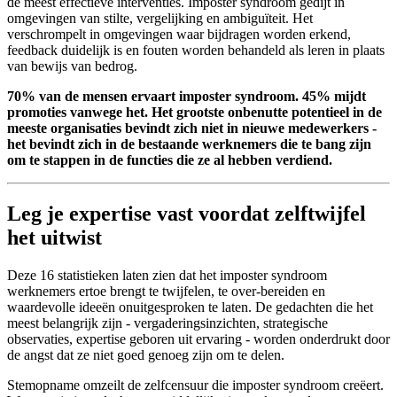
de meest effectieve interventies. Imposter syndroom gedijt in
omgevingen van stilte, vergelijking en ambiguïteit. Het
verschrompelt in omgevingen waar bijdragen worden erkend,
feedback duidelijk is en fouten worden behandeld als leren in plaats
van bewijs van bedrog.
70% van de mensen ervaart imposter syndroom. 45% mijdt
promoties vanwege het. Het grootste onbenutte potentieel in de
meeste organisaties bevindt zich niet in nieuwe medewerkers -
het bevindt zich in de bestaande werknemers die te bang zijn
om te stappen in de functies die ze al hebben verdiend.
Leg je expertise vast voordat zelftwijfel
het uitwist
Deze 16 statistieken laten zien dat het imposter syndroom
werknemers ertoe brengt te twijfelen, te over-bereiden en
waardevolle ideeën onuitgesproken te laten. De gedachten die het
meest belangrijk zijn - vergaderingsinzichten, strategische
observaties, expertise geboren uit ervaring - worden onderdrukt door
de angst dat ze niet goed genoeg zijn om te delen.
Stemopname omzeilt de zelfcensuur die imposter syndroom creëert.