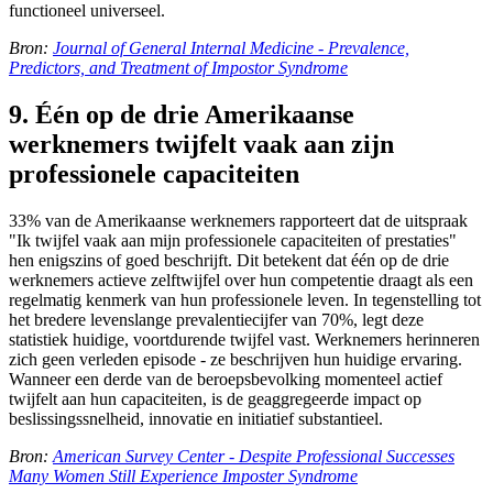
functioneel universeel.
Bron:
Journal of General Internal Medicine - Prevalence,
Predictors, and Treatment of Impostor Syndrome
9. Één op de drie Amerikaanse
werknemers twijfelt vaak aan zijn
professionele capaciteiten
33% van de Amerikaanse werknemers rapporteert dat de uitspraak
"Ik twijfel vaak aan mijn professionele capaciteiten of prestaties"
hen enigszins of goed beschrijft. Dit betekent dat één op de drie
werknemers actieve zelftwijfel over hun competentie draagt als een
regelmatig kenmerk van hun professionele leven. In tegenstelling tot
het bredere levenslange prevalentiecijfer van 70%, legt deze
statistiek huidige, voortdurende twijfel vast. Werknemers herinneren
zich geen verleden episode - ze beschrijven hun huidige ervaring.
Wanneer een derde van de beroepsbevolking momenteel actief
twijfelt aan hun capaciteiten, is de geaggregeerde impact op
beslissingssnelheid, innovatie en initiatief substantieel.
Bron:
American Survey Center - Despite Professional Successes
Many Women Still Experience Imposter Syndrome