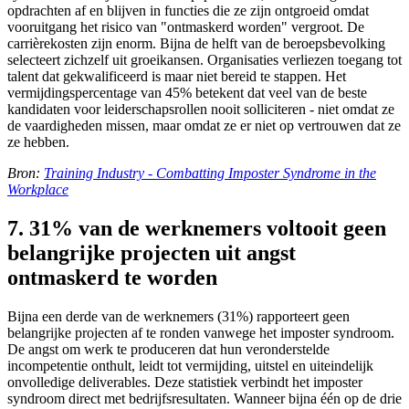
opdrachten af en blijven in functies die ze zijn ontgroeid omdat
vooruitgang het risico van "ontmaskerd worden" vergroot. De
carrièrekosten zijn enorm. Bijna de helft van de beroepsbevolking
selecteert zichzelf uit groeikansen. Organisaties verliezen toegang tot
talent dat gekwalificeerd is maar niet bereid te stappen. Het
vermijdingspercentage van 45% betekent dat veel van de beste
kandidaten voor leiderschapsrollen nooit solliciteren - niet omdat ze
de vaardigheden missen, maar omdat ze er niet op vertrouwen dat ze
ze hebben.
Bron:
Training Industry - Combatting Imposter Syndrome in the
Workplace
7. 31% van de werknemers voltooit geen
belangrijke projecten uit angst
ontmaskerd te worden
Bijna een derde van de werknemers (31%) rapporteert geen
belangrijke projecten af te ronden vanwege het imposter syndroom.
De angst om werk te produceren dat hun veronderstelde
incompetentie onthult, leidt tot vermijding, uitstel en uiteindelijk
onvolledige deliverables. Deze statistiek verbindt het imposter
syndroom direct met bedrijfsresultaten. Wanneer bijna één op de drie