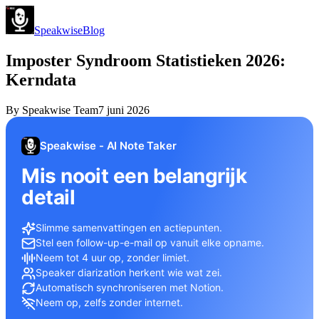
Speakwise
Blog
Imposter Syndroom Statistieken 2026:
Kerndata
By
Speakwise Team
7 juni 2026
Speakwise - AI Note Taker
Mis nooit een belangrijk
detail
Slimme samenvattingen en actiepunten.
Stel een follow-up-e-mail op vanuit elke opname.
Neem tot 4 uur op, zonder limiet.
Speaker diarization herkent wie wat zei.
Automatisch synchroniseren met Notion.
Neem op, zelfs zonder internet.