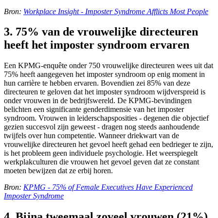
Bron:
Workplace Insight - Imposter Syndrome Afflicts Most People
3. 75% van de vrouwelijke directeuren
heeft het imposter syndroom ervaren
Een KPMG-enquête onder 750 vrouwelijke directeuren wees uit dat
75% heeft aangegeven het imposter syndroom op enig moment in
hun carrière te hebben ervaren. Bovendien zei 85% van deze
directeuren te geloven dat het imposter syndroom wijdverspreid is
onder vrouwen in de bedrijfswereld. De KPMG-bevindingen
belichten een significante genderdimensie van het imposter
syndroom. Vrouwen in leiderschapsposities - degenen die objectief
gezien succesvol zijn geweest - dragen nog steeds aanhoudende
twijfels over hun competentie. Wanneer driekwart van de
vrouwelijke directeuren het gevoel heeft gehad een bedrieger te zijn,
is het probleem geen individuele psychologie. Het weerspiegelt
werkplakculturen die vrouwen het gevoel geven dat ze constant
moeten bewijzen dat ze erbij horen.
Bron:
KPMG - 75% of Female Executives Have Experienced
Imposter Syndrome
4. Bijna tweemaal zoveel vrouwen (21%)