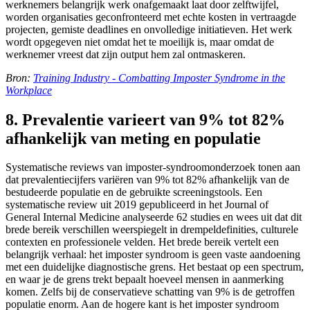
werknemers belangrijk werk onafgemaakt laat door zelftwijfel,
worden organisaties geconfronteerd met echte kosten in vertraagde
projecten, gemiste deadlines en onvolledige initiatieven. Het werk
wordt opgegeven niet omdat het te moeilijk is, maar omdat de
werknemer vreest dat zijn output hem zal ontmaskeren.
Bron:
Training Industry - Combatting Imposter Syndrome in the
Workplace
8. Prevalentie varieert van 9% tot 82%
afhankelijk van meting en populatie
Systematische reviews van imposter-syndroomonderzoek tonen aan
dat prevalentiecijfers variëren van 9% tot 82% afhankelijk van de
bestudeerde populatie en de gebruikte screeningstools. Een
systematische review uit 2019 gepubliceerd in het Journal of
General Internal Medicine analyseerde 62 studies en wees uit dat dit
brede bereik verschillen weerspiegelt in drempeldefinities, culturele
contexten en professionele velden. Het brede bereik vertelt een
belangrijk verhaal: het imposter syndroom is geen vaste aandoening
met een duidelijke diagnostische grens. Het bestaat op een spectrum,
en waar je de grens trekt bepaalt hoeveel mensen in aanmerking
komen. Zelfs bij de conservatieve schatting van 9% is de getroffen
populatie enorm. Aan de hogere kant is het imposter syndroom