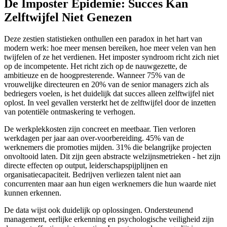
De Imposter Epidemie: Succes Kan
Zelftwijfel Niet Genezen
Deze zestien statistieken onthullen een paradox in het hart van
modern werk: hoe meer mensen bereiken, hoe meer velen van hen
twijfelen of ze het verdienen. Het imposter syndroom richt zich niet
op de incompetente. Het richt zich op de nauwgezette, de
ambitieuze en de hoogpresterende. Wanneer 75% van de
vrouwelijke directeuren en 20% van de senior managers zich als
bedriegers voelen, is het duidelijk dat succes alleen zelftwijfel niet
oplost. In veel gevallen versterkt het de zelftwijfel door de inzetten
van potentiële ontmaskering te verhogen.
De werkplekkosten zijn concreet en meetbaar. Tien verloren
werkdagen per jaar aan over-voorbereiding. 45% van de
werknemers die promoties mijden. 31% die belangrijke projecten
onvoltooid laten. Dit zijn geen abstracte welzijnsmetrieken - het zijn
directe effecten op output, leiderschapspijplijnen en
organisatiecapaciteit. Bedrijven verliezen talent niet aan
concurrenten maar aan hun eigen werknemers die hun waarde niet
kunnen erkennen.
De data wijst ook duidelijk op oplossingen. Ondersteunend
management, eerlijke erkenning en psychologische veiligheid zijn