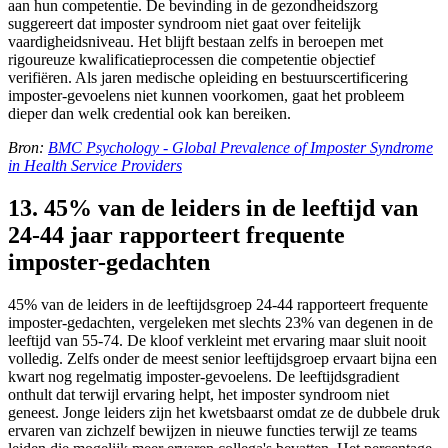
aan hun competentie. De bevinding in de gezondheidszorg
suggereert dat imposter syndroom niet gaat over feitelijk
vaardigheidsniveau. Het blijft bestaan zelfs in beroepen met
rigoureuze kwalificatieprocessen die competentie objectief
verifiëren. Als jaren medische opleiding en bestuurscertificering
imposter-gevoelens niet kunnen voorkomen, gaat het probleem
dieper dan welk credential ook kan bereiken.
Bron:
BMC Psychology - Global Prevalence of Imposter Syndrome
in Health Service Providers
13. 45% van de leiders in de leeftijd van
24-44 jaar rapporteert frequente
imposter-gedachten
45% van de leiders in de leeftijdsgroep 24-44 rapporteert frequente
imposter-gedachten, vergeleken met slechts 23% van degenen in de
leeftijd van 55-74. De kloof verkleint met ervaring maar sluit nooit
volledig. Zelfs onder de meest senior leeftijdsgroep ervaart bijna een
kwart nog regelmatig imposter-gevoelens. De leeftijdsgradient
onthult dat terwijl ervaring helpt, het imposter syndroom niet
geneest. Jonge leiders zijn het kwetsbaarst omdat ze de dubbele druk
ervaren van zichzelf bewijzen in nieuwe functies terwijl ze teams