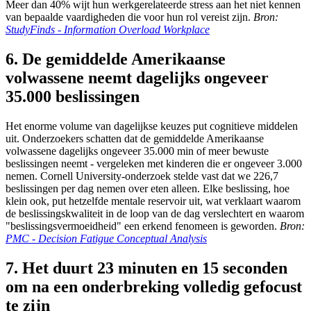
Meer dan 40% wijt hun werkgerelateerde stress aan het niet kennen
van bepaalde vaardigheden die voor hun rol vereist zijn.
Bron:
StudyFinds - Information Overload Workplace
6. De gemiddelde Amerikaanse
volwassene neemt dagelijks ongeveer
35.000 beslissingen
Het enorme volume van dagelijkse keuzes put cognitieve middelen
uit. Onderzoekers schatten dat de gemiddelde Amerikaanse
volwassene dagelijks ongeveer 35.000 min of meer bewuste
beslissingen neemt - vergeleken met kinderen die er ongeveer 3.000
nemen. Cornell University-onderzoek stelde vast dat we 226,7
beslissingen per dag nemen over eten alleen. Elke beslissing, hoe
klein ook, put hetzelfde mentale reservoir uit, wat verklaart waarom
de beslissingskwaliteit in de loop van de dag verslechtert en waarom
"beslissingsvermoeidheid" een erkend fenomeen is geworden.
Bron:
PMC - Decision Fatigue Conceptual Analysis
7. Het duurt 23 minuten en 15 seconden
om na een onderbreking volledig gefocust
te zijn