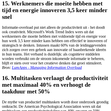
15. Werknemers die moeite hebben met
tijd en energie innoveren 3,5 keer minder
snel
Informatie-overload put niet alleen de productiviteit uit - het doodt
ook creativiteit. Microsoft's Work Trend Index wees uit dat
werknemers die moeite hebben met voldoende tijd en energie voor
hun werk 3,5 keer minder kans hebben om effectief te innoveren of
strategisch te denken. Intussen maakt 60% van de leidinggevenden
zich zorgen over een gebrek aan innovatie of baanbrekende ideeën
in hun teams. Het verband is duidelijk: als cognitieve middelen
worden verbruikt om de stroom inkomende informatie te beheren,
blijft er niets over voor het creatieve denken dat groei stimuleert.
Bron:
LumApps - Managing Information Overload
16. Multitasken verlaagt de productiviteit
met maximaal 40% en verhoogt de
taakduur met 50%
De mythe van productief multitasken wordt door onderzoek grondig
ontkracht. De American Psychological Association wees uit dat
multitaskers een productiviteitsdaling van 40% ervaren en 50%