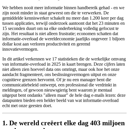
We hebben nooit meer informatie binnen handbereik gehad - en we
zijn nooit minder in staat geweest om die te verwerken. De
gemiddelde kenniswerker schakelt nu meer dan 1.200 keer per dag
tussen applicaties, terwijl onderzoek aantoont dat het 23 minuten en
15 seconden duurt om na elke onderbreking volledig gefocust te
zijn. Het resultaat is niet alleen frustratie; economen schatten dat
informatie-overload de wereldeconomie jaarlijks ongeveer 1 biljoen
dollar kost aan verloren productiviteit en geremd
innovatievermogen.
In dit artikel verkennen we 17 statistieken die de werkelijke omvang
van informatie-overload in 2025 in kaart brengen. Deze cijfers laten
niet alleen zien hoeveel data ons omringt, maar ook hoe het onze
aandacht fragmenteert, ons beslissingsvermogen uitput en onze
cognitieve grenzen hervormt. Of je nu een manager bent die
communicatiebeleid ontwerpt, een professional die verdrinkt in
meldingen, of gewoon nieuwsgierig bent waarom je mentaal
uitgeput bent ondanks "alleen maar" de hele dag e-mails lezen: deze
datapunten bieden een helder beeld van wat informatie-overload
echt met onze geesten doet.
1. De wereld creëert elke dag 403 miljoen