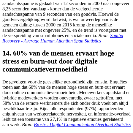
aandachtsspanne is gedaald van 12 seconden in 2000 naar ongeveer
8,25 seconden vandaag - korter dan de veelgeciteerde
aandachtsspanne van 9 seconden van een goudvis. Hoewel de
goudvisvergelijking wordt betwist, is wat onweerlegbaar is de
gemeten daling: tussen 2000 en 2015 kromp de menselijke
aandachtsspanne met ongeveer 25%, en de trend is voortgezet met
de verspreiding van smartphones en sociale media.
Bron:
Samba
Recovery - Average Human Attention Span Statistics
14. 60% van de mensen ervaart hoge
stress en burn-out door digitale
communicatievermoeidheid
De gevolgen voor de geestelijke gezondheid zijn ernstig. Enquêtes
tonen aan dat 60% van de mensen hoge stress en burn-out ervaart
door online communicatievermoeidheid. Medewerkers op afstand en
hybride medewerkers worden onevenredig zwaar getroffen, met
58% van de remote werknemers die zich onder druk voelt om altijd
beschikbaar te zijn. Bijna alle respondenten (97%) rapporteerden
enig niveau van werkgerelateerde nervositeit, en informatie-overload
leidt tot een toename van 27,1% in negatieve emoties gerelateerd
aan werk.
Bron:
Brosix - Digital Communication Overload Statistics