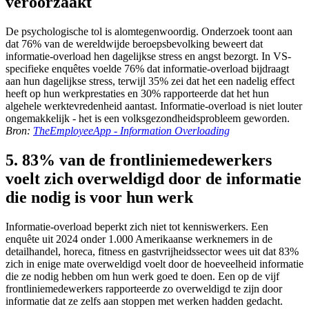
veroorzaakt
De psychologische tol is alomtegenwoordig. Onderzoek toont aan
dat 76% van de wereldwijde beroepsbevolking beweert dat
informatie-overload hen dagelijkse stress en angst bezorgt. In VS-
specifieke enquêtes voelde 76% dat informatie-overload bijdraagt
aan hun dagelijkse stress, terwijl 35% zei dat het een nadelig effect
heeft op hun werkprestaties en 30% rapporteerde dat het hun
algehele werktevredenheid aantast. Informatie-overload is niet louter
ongemakkelijk - het is een volksgezondheidsprobleem geworden.
Bron:
TheEmployeeApp - Information Overloading
5. 83% van de frontliniemedewerkers
voelt zich overweldigd door de informatie
die nodig is voor hun werk
Informatie-overload beperkt zich niet tot kenniswerkers. Een
enquête uit 2024 onder 1.000 Amerikaanse werknemers in de
detailhandel, horeca, fitness en gastvrijheidssector wees uit dat 83%
zich in enige mate overweldigd voelt door de hoeveelheid informatie
die ze nodig hebben om hun werk goed te doen. Een op de vijf
frontliniemedewerkers rapporteerde zo overweldigd te zijn door
informatie dat ze zelfs aan stoppen met werken hadden gedacht.