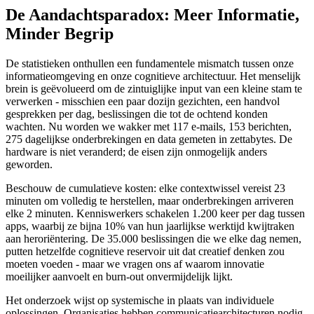
De Aandachtsparadox: Meer Informatie,
Minder Begrip
De statistieken onthullen een fundamentele mismatch tussen onze
informatieomgeving en onze cognitieve architectuur. Het menselijk
brein is geëvolueerd om de zintuiglijke input van een kleine stam te
verwerken - misschien een paar dozijn gezichten, een handvol
gesprekken per dag, beslissingen die tot de ochtend konden
wachten. Nu worden we wakker met 117 e-mails, 153 berichten,
275 dagelijkse onderbrekingen en data gemeten in zettabytes. De
hardware is niet veranderd; de eisen zijn onmogelijk anders
geworden.
Beschouw de cumulatieve kosten: elke contextwissel vereist 23
minuten om volledig te herstellen, maar onderbrekingen arriveren
elke 2 minuten. Kenniswerkers schakelen 1.200 keer per dag tussen
apps, waarbij ze bijna 10% van hun jaarlijkse werktijd kwijtraken
aan heroriëntering. De 35.000 beslissingen die we elke dag nemen,
putten hetzelfde cognitieve reservoir uit dat creatief denken zou
moeten voeden - maar we vragen ons af waarom innovatie
moeilijker aanvoelt en burn-out onvermijdelijk lijkt.
Het onderzoek wijst op systemische in plaats van individuele
oplossingen. Organisaties hebben communicatiearchitecturen nodig