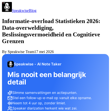
Speakwise
Blog
Informatie-overload Statistieken 2026:
Data-overweldiging,
Beslissingsvermoeidheid en Cognitieve
Grenzen
By
Speakwise Team
17 mei 2026
Speakwise - AI Note Taker
Mis nooit een belangrijk
detail
Slimme samenvattingen en actiepunten.
Stel een follow-up-e-mail op vanuit elke opname.
Neem tot 4 uur op, zonder limiet.
Speaker diarization herkent wie wat zei.