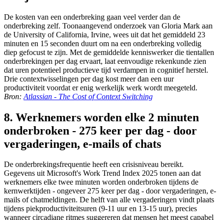
De kosten van een onderbreking gaan veel verder dan de
onderbreking zelf. Toonaangevend onderzoek van Gloria Mark aan
de University of California, Irvine, wees uit dat het gemiddeld 23
minuten en 15 seconden duurt om na een onderbreking volledig
diep gefocust te zijn. Met de gemiddelde kenniswerker die tientallen
onderbrekingen per dag ervaart, laat eenvoudige rekenkunde zien
dat uren potentieel productieve tijd verdampen in cognitief herstel.
Drie contextwisselingen per dag kost meer dan een uur
productiviteit voordat er enig werkelijk werk wordt meegeteld.
Bron:
Atlassian - The Cost of Context Switching
8. Werknemers worden elke 2 minuten
onderbroken - 275 keer per dag - door
vergaderingen, e-mails of chats
De onderbrekingsfrequentie heeft een crisisniveau bereikt.
Gegevens uit Microsoft's Work Trend Index 2025 tonen aan dat
werknemers elke twee minuten worden onderbroken tijdens de
kernwerktijden - ongeveer 275 keer per dag - door vergaderingen, e-
mails of chatmeldingen. De helft van alle vergaderingen vindt plaats
tijdens piekproductiviteitsuren (9-11 uur en 13-15 uur), precies
wanneer circadiane ritmes suggereren dat mensen het meest capabel