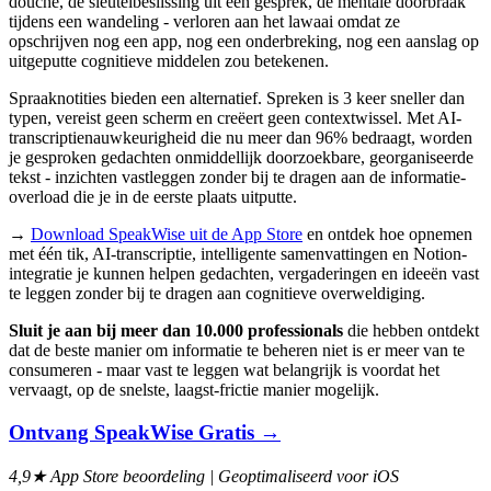
douche, de sleutelbeslissing uit een gesprek, de mentale doorbraak
tijdens een wandeling - verloren aan het lawaai omdat ze
opschrijven nog een app, nog een onderbreking, nog een aanslag op
uitgeputte cognitieve middelen zou betekenen.
Spraaknotities bieden een alternatief. Spreken is 3 keer sneller dan
typen, vereist geen scherm en creëert geen contextwissel. Met AI-
transcriptienauwkeurigheid die nu meer dan 96% bedraagt, worden
je gesproken gedachten onmiddellijk doorzoekbare, georganiseerde
tekst - inzichten vastleggen zonder bij te dragen aan de informatie-
overload die je in de eerste plaats uitputte.
→
Download SpeakWise uit de App Store
en ontdek hoe opnemen
met één tik, AI-transcriptie, intelligente samenvattingen en Notion-
integratie je kunnen helpen gedachten, vergaderingen en ideeën vast
te leggen zonder bij te dragen aan cognitieve overweldiging.
Sluit je aan bij meer dan 10.000 professionals
die hebben ontdekt
dat de beste manier om informatie te beheren niet is er meer van te
consumeren - maar vast te leggen wat belangrijk is voordat het
vervaagt, op de snelste, laagst-frictie manier mogelijk.
Ontvang SpeakWise Gratis →
4,9★ App Store beoordeling | Geoptimaliseerd voor iOS