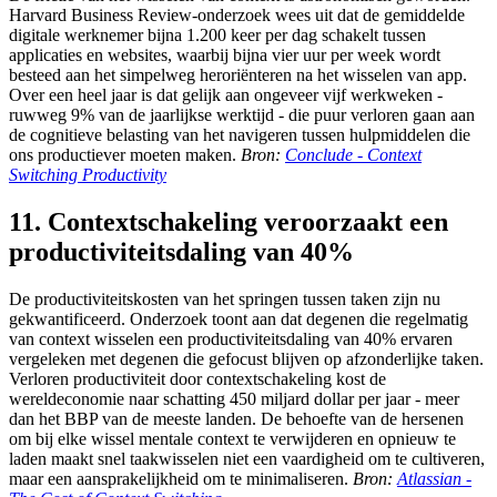
Harvard Business Review-onderzoek wees uit dat de gemiddelde
digitale werknemer bijna 1.200 keer per dag schakelt tussen
applicaties en websites, waarbij bijna vier uur per week wordt
besteed aan het simpelweg heroriënteren na het wisselen van app.
Over een heel jaar is dat gelijk aan ongeveer vijf werkweken -
ruwweg 9% van de jaarlijkse werktijd - die puur verloren gaan aan
de cognitieve belasting van het navigeren tussen hulpmiddelen die
ons productiever moeten maken.
Bron:
Conclude - Context
Switching Productivity
11. Contextschakeling veroorzaakt een
productiviteitsdaling van 40%
De productiviteitskosten van het springen tussen taken zijn nu
gekwantificeerd. Onderzoek toont aan dat degenen die regelmatig
van context wisselen een productiviteitsdaling van 40% ervaren
vergeleken met degenen die gefocust blijven op afzonderlijke taken.
Verloren productiviteit door contextschakeling kost de
wereldeconomie naar schatting 450 miljard dollar per jaar - meer
dan het BBP van de meeste landen. De behoefte van de hersenen
om bij elke wissel mentale context te verwijderen en opnieuw te
laden maakt snel taakwisselen niet een vaardigheid om te cultiveren,
maar een aansprakelijkheid om te minimaliseren.
Bron:
Atlassian -