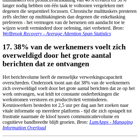
langer nodig hebben om één taak te voltooien vergeleken met
degenen die sequentieel focussen. Chronische multitaskers presteren
zelfs slechter op multitakingtests dan degenen die enkeltasking
prefereren - het vermogen van de hersenen om aandacht toe te
wijzen wordt verminderd door oefening, niet verbeterd.
Bron:
Wellbrook Recovery - Average Attention Span Statistics
17. 38% van de werknemers voelt zich
overweldigd door het grote aantal
berichten dat ze ontvangen
Het berichtvolume heeft de menselijke verwerkingscapaciteit
overschreden. Onderzoek toont aan dat 38% van de werknemers
zich overweldigd voelt door het grote aantal berichten dat ze op het
werk ontvangen, wat leidt tot constante onderbrekingen die
werkstromen verstoren en productiviteit verminderen.
Kenniswerkers besteden tot 2,5 uur per dag aan het zoeken naar
vitale informatie op meerdere platforms - tijd die zich opstapelt tot
frustratie naarmate de kloof tussen communicatievolume en
cognitieve bandbreedte blijft groeien.
Bron:
LumApps - Managing
Information Overload