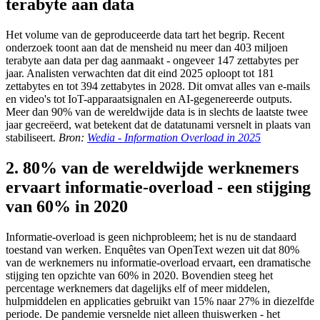
terabyte aan data
Het volume van de geproduceerde data tart het begrip. Recent
onderzoek toont aan dat de mensheid nu meer dan 403 miljoen
terabyte aan data per dag aanmaakt - ongeveer 147 zettabytes per
jaar. Analisten verwachten dat dit eind 2025 oploopt tot 181
zettabytes en tot 394 zettabytes in 2028. Dit omvat alles van e-mails
en video's tot IoT-apparaatsignalen en AI-gegenereerde outputs.
Meer dan 90% van de wereldwijde data is in slechts de laatste twee
jaar gecreëerd, wat betekent dat de datatunami versnelt in plaats van
stabiliseert.
Bron:
Wedia - Information Overload in 2025
2. 80% van de wereldwijde werknemers
ervaart informatie-overload - een stijging
van 60% in 2020
Informatie-overload is geen nichprobleem; het is nu de standaard
toestand van werken. Enquêtes van OpenText wezen uit dat 80%
van de werknemers nu informatie-overload ervaart, een dramatische
stijging ten opzichte van 60% in 2020. Bovendien steeg het
percentage werknemers dat dagelijks elf of meer middelen,
hulpmiddelen en applicaties gebruikt van 15% naar 27% in diezelfde
periode. De pandemie versnelde niet alleen thuiswerken - het