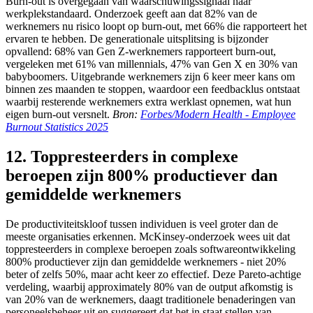
Burn-out is overgegaan van waarschuwingssignaal naar
werkplekstandaard. Onderzoek geeft aan dat 82% van de
werknemers nu risico loopt op burn-out, met 66% die rapporteert het
ervaren te hebben. De generationale uitsplitsing is bijzonder
opvallend: 68% van Gen Z-werknemers rapporteert burn-out,
vergeleken met 61% van millennials, 47% van Gen X en 30% van
babyboomers. Uitgebrande werknemers zijn 6 keer meer kans om
binnen zes maanden te stoppen, waardoor een feedbacklus ontstaat
waarbij resterende werknemers extra werklast opnemen, wat hun
eigen burn-out versnelt.
Bron:
Forbes/Modern Health - Employee
Burnout Statistics 2025
12. Toppresteerders in complexe
beroepen zijn 800% productiever dan
gemiddelde werknemers
De productiviteitskloof tussen individuen is veel groter dan de
meeste organisaties erkennen. McKinsey-onderzoek wees uit dat
toppresteerders in complexe beroepen zoals softwareontwikkeling
800% productiever zijn dan gemiddelde werknemers - niet 20%
beter of zelfs 50%, maar acht keer zo effectief. Deze Pareto-achtige
verdeling, waarbij approximately 80% van de output afkomstig is
van 20% van de werknemers, daagt traditionele benaderingen van
personeelsbeheer uit en suggereert dat het in staat stellen van