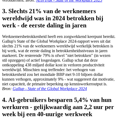
veronderstelt.
Bron:
ActivTrak - State of the Workplace 2025
3. Slechts 21% van de werknemers
wereldwijd was in 2024 betrokken bij
werk - de eerste daling in jaren
Werknemersbetrokkenheid heeft een zorgwekkend keerpunt bereikt.
Gallup's State of the Global Workplace 2024-rapport wees uit dat
slechts 21% van de werknemers wereldwijd werkelijk betrokken is
bij werk, wat de eerste daling in betrokkenheidsniveaus in jaren
markeert. De resterende 79% is ofwel "niet betrokken" (in wezen
stil opzeggen) of actief losgeslagen. Gallup schat dat deze
ontkoppeling 438 miljard dollar kost in verloren productiviteit
wereldwijd. Misschien nog treffender: het verhogen van
betrokkenheid zou het mondiale BBP met 9-10 biljoen dollar
kunnen verhogen, approximately 9% - wat suggereert dat motivatie,
niet capaciteit, de primaire beperking op kenniswerkeroutput is.
Bron:
Gallup - State of the Global Workplace 2024
4. AI-gebruikers besparen 5,4% van hun
werkuren - gelijkwaardig aan 2,2 uur per
week bij een 40-uurige werkweek