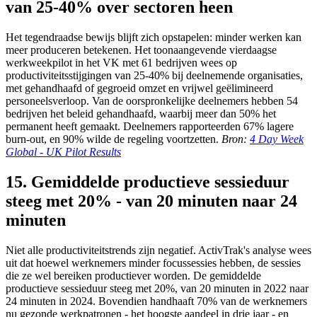
van 25-40% over sectoren heen
Het tegendraadse bewijs blijft zich opstapelen: minder werken kan
meer produceren betekenen. Het toonaangevende vierdaagse
werkweekpilot in het VK met 61 bedrijven wees op
productiviteitsstijgingen van 25-40% bij deelnemende organisaties,
met gehandhaafd of gegroeid omzet en vrijwel geëlimineerd
personeelsverloop. Van de oorspronkelijke deelnemers hebben 54
bedrijven het beleid gehandhaafd, waarbij meer dan 50% het
permanent heeft gemaakt. Deelnemers rapporteerden 67% lagere
burn-out, en 90% wilde de regeling voortzetten.
Bron:
4 Day Week
Global - UK Pilot Results
15. Gemiddelde productieve sessieduur
steeg met 20% - van 20 minuten naar 24
minuten
Niet alle productiviteitstrends zijn negatief. ActivTrak's analyse wees
uit dat hoewel werknemers minder focussessies hebben, de sessies
die ze wel bereiken productiever worden. De gemiddelde
productieve sessieduur steeg met 20%, van 20 minuten in 2022 naar
24 minuten in 2024. Bovendien handhaaft 70% van de werknemers
nu gezonde werkpatronen - het hoogste aandeel in drie jaar - en