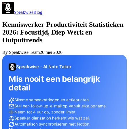
Speakwise
Blog
Kenniswerker Productiviteit Statistieken
2026: Focustijd, Diep Werk en
Outputtrends
By
Speakwise Team
26 mei 2026
Speakwise - AI Note Taker
Mis nooit een belangrijk
detail
Slimme samenvattingen en actiepunten.
Stel een follow-up-e-mail op vanuit elke opname.
Neem tot 4 uur op, zonder limiet.
Speaker diarization herkent wie wat zei.
Automatisch synchroniseren met Notion.