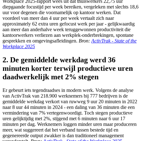
Workplace 2025-rapport wees uit dat thuiswerkers 22,75 uur
diepgaande focustijd per week bereiken, vergeleken met slechts 18,6
uur voor degenen die voornamelijk op kantoor werken. Dat
voordeel van meer dan 4 uur per week vertaalt zich naar
approximately 62 extra uren gefocust werk per jaar - gelijkwaardig
aan meer dan anderhalve week teruggewonnen productiviteit die
kantoorwerkers verliezen aan werkplek-onderbrekingen, spontane
gesprekken en omgevingsafleidingen.
Bron:
ActivTrak - State of the
Workplace 2025
2. De gemiddelde werkdag werd 36
minuten korter terwijl productieve uren
daadwerkelijk met 2% stegen
Er gebeurt iets tegendraadses in modern werk. Volgens de analyse
van ActivTrak van 218.900 werknemers bij 777 bedrijven is de
gemiddelde werkdag verkort van ruwweg 9 uur 20 minuten in 2022
naar 8 uur 44 minuten in 2024 - een daling van 36 minuten die een
vermindering van 7% vertegenwoordigt. Toch stegen productieve
uren gelijktijdig met 2%, stijgend met 6 minuten naar 6 uur 17
minuten per dag. Werknemers loggen minder uren maar produceren
meer, wat suggereert dat het verband tussen bestede tijd en
gegenereerde output zwakker is dan traditioneel management