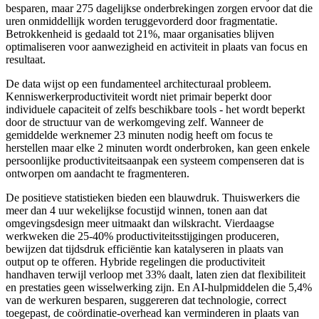
besparen, maar 275 dagelijkse onderbrekingen zorgen ervoor dat die
uren onmiddellijk worden teruggevorderd door fragmentatie.
Betrokkenheid is gedaald tot 21%, maar organisaties blijven
optimaliseren voor aanwezigheid en activiteit in plaats van focus en
resultaat.
De data wijst op een fundamenteel architecturaal probleem.
Kenniswerkerproductiviteit wordt niet primair beperkt door
individuele capaciteit of zelfs beschikbare tools - het wordt beperkt
door de structuur van de werkomgeving zelf. Wanneer de
gemiddelde werknemer 23 minuten nodig heeft om focus te
herstellen maar elke 2 minuten wordt onderbroken, kan geen enkele
persoonlijke productiviteitsaanpak een systeem compenseren dat is
ontworpen om aandacht te fragmenteren.
De positieve statistieken bieden een blauwdruk. Thuiswerkers die
meer dan 4 uur wekelijkse focustijd winnen, tonen aan dat
omgevingsdesign meer uitmaakt dan wilskracht. Vierdaagse
werkweken die 25-40% productiviteitsstijgingen produceren,
bewijzen dat tijdsdruk efficiëntie kan katalyseren in plaats van
output op te offeren. Hybride regelingen die productiviteit
handhaven terwijl verloop met 33% daalt, laten zien dat flexibiliteit
en prestaties geen wisselwerking zijn. En AI-hulpmiddelen die 5,4%
van de werkuren besparen, suggereren dat technologie, correct
toegepast, de coördinatie-overhead kan verminderen in plaats van