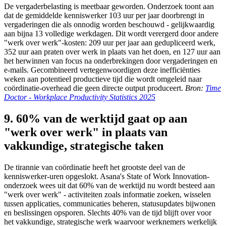
De vergaderbelasting is meetbaar geworden. Onderzoek toont aan
dat de gemiddelde kenniswerker 103 uur per jaar doorbrengt in
vergaderingen die als onnodig worden beschouwd - gelijkwaardig
aan bijna 13 volledige werkdagen. Dit wordt verergerd door andere
"werk over werk"-kosten: 209 uur per jaar aan gedupliceerd werk,
352 uur aan praten over werk in plaats van het doen, en 127 uur aan
het herwinnen van focus na onderbrekingen door vergaderingen en
e-mails. Gecombineerd vertegenwoordigen deze inefficiënties
weken aan potentieel productieve tijd die wordt omgeleid naar
coördinatie-overhead die geen directe output produceert.
Bron:
Time
Doctor - Workplace Productivity Statistics 2025
9. 60% van de werktijd gaat op aan
"werk over werk" in plaats van
vakkundige, strategische taken
De tirannie van coördinatie heeft het grootste deel van de
kenniswerker-uren opgeslokt. Asana's State of Work Innovation-
onderzoek wees uit dat 60% van de werktijd nu wordt besteed aan
"werk over werk" - activiteiten zoals informatie zoeken, wisselen
tussen applicaties, communicaties beheren, statusupdates bijwonen
en beslissingen opsporen. Slechts 40% van de tijd blijft over voor
het vakkundige, strategische werk waarvoor werknemers werkelijk