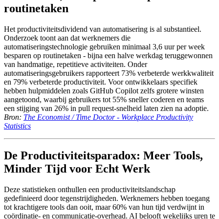
routinetaken
Het productiviteitsdividend van automatisering is al substantieel.
Onderzoek toont aan dat werknemers die
automatiseringstechnologie gebruiken minimaal 3,6 uur per week
besparen op routinetaken - bijna een halve werkdag teruggewonnen
van handmatige, repetitieve activiteiten. Onder
automatiseringsgebruikers rapporteert 73% verbeterde werkkwaliteit
en 79% verbeterde productiviteit. Voor ontwikkelaars specifiek
hebben hulpmiddelen zoals GitHub Copilot zelfs grotere winsten
aangetoond, waarbij gebruikers tot 55% sneller coderen en teams
een stijging van 26% in pull request-snelheid laten zien na adoptie.
Bron:
The Economist / Time Doctor - Workplace Productivity
Statistics
De Productiviteitsparadox: Meer Tools,
Minder Tijd voor Echt Werk
Deze statistieken onthullen een productiviteitslandschap
gedefinieerd door tegenstrijdigheden. Werknemers hebben toegang
tot krachtigere tools dan ooit, maar 60% van hun tijd verdwijnt in
coördinatie- en communicatie-overhead. AI belooft wekelijks uren te