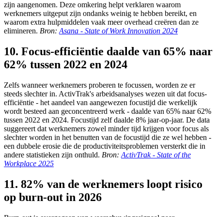
zijn aangenomen. Deze omkering helpt verklaren waarom
werknemers uitgeput zijn ondanks weinig te hebben bereikt, en
waarom extra hulpmiddelen vaak meer overhead creëren dan ze
elimineren.
Bron:
Asana - State of Work Innovation 2024
10. Focus-efficiëntie daalde van 65% naar
62% tussen 2022 en 2024
Zelfs wanneer werknemers proberen te focussen, worden ze er
steeds slechter in. ActivTrak's arbeidsanalyses wezen uit dat focus-
efficiëntie - het aandeel van aangewezen focustijd die werkelijk
wordt besteed aan geconcentreerd werk - daalde van 65% naar 62%
tussen 2022 en 2024. Focustijd zelf daalde 8% jaar-op-jaar. De data
suggereert dat werknemers zowel minder tijd krijgen voor focus als
slechter worden in het benutten van de focustijd die ze wel hebben -
een dubbele erosie die de productiviteitsproblemen versterkt die in
andere statistieken zijn onthuld.
Bron:
ActivTrak - State of the
Workplace 2025
11. 82% van de werknemers loopt risico
op burn-out in 2026