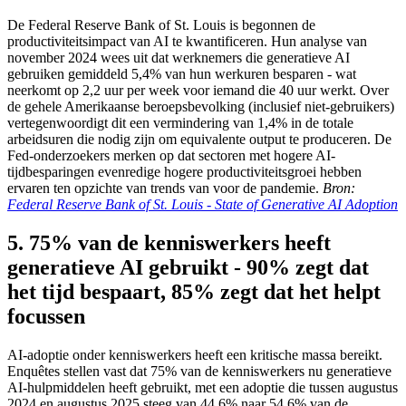
De Federal Reserve Bank of St. Louis is begonnen de
productiviteitsimpact van AI te kwantificeren. Hun analyse van
november 2024 wees uit dat werknemers die generatieve AI
gebruiken gemiddeld 5,4% van hun werkuren besparen - wat
neerkomt op 2,2 uur per week voor iemand die 40 uur werkt. Over
de gehele Amerikaanse beroepsbevolking (inclusief niet-gebruikers)
vertegenwoordigt dit een vermindering van 1,4% in de totale
arbeidsuren die nodig zijn om equivalente output te produceren. De
Fed-onderzoekers merken op dat sectoren met hogere AI-
tijdbesparingen evenredige hogere productiviteitsgroei hebben
ervaren ten opzichte van trends van voor de pandemie.
Bron:
Federal Reserve Bank of St. Louis - State of Generative AI Adoption
5. 75% van de kenniswerkers heeft
generatieve AI gebruikt - 90% zegt dat
het tijd bespaart, 85% zegt dat het helpt
focussen
AI-adoptie onder kenniswerkers heeft een kritische massa bereikt.
Enquêtes stellen vast dat 75% van de kenniswerkers nu generatieve
AI-hulpmiddelen heeft gebruikt, met een adoptie die tussen augustus
2024 en augustus 2025 steeg van 44,6% naar 54,6% van de