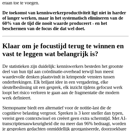
eraan toe te voegen.
De toekomst van kenniswerkerproductiviteit ligt niet in harder
of langer werken, maar in het systematisch elimineren van de
60% van de tijd die nooit waarde produceert - en het
beschermen van de focus die dat wel doet.
Klaar om je focustijd terug te winnen en
vast te leggen wat belangrijk is?
De statistieken zijn duidelijk: kenniswerkers besteden het grootste
deel van hun tijd aan coördinatie-overhead terwijl hun meest
waardevolle denken plaatsvindt in krimpende vensters tussen
onderbrekingen. Elk briljant idee in een vergadering, elke
sleutelbeslissing uit een gesprek, elk inzicht tijdens gefocust werk
loopt het risico verloren te gaan aan de fragmentatie die modern
werk definieert.
Stemopname biedt een alternatief voor de notitie-last die de
cognitieve belasting vergroot. Spreken is 3 keer sneller dan typen,
vereist geen contextwissel en creëert geen extra schermtijd. Met AI-
transcriptienauwkeurigheid die nu meer dan 96% bedraagt, worden
je gesproken gedachten onmiddellijk georganiseerde, doorzoekbare