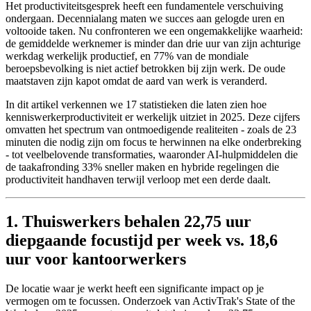
Het productiviteitsgesprek heeft een fundamentele verschuiving
ondergaan. Decennialang maten we succes aan gelogde uren en
voltooide taken. Nu confronteren we een ongemakkelijke waarheid:
de gemiddelde werknemer is minder dan drie uur van zijn achturige
werkdag werkelijk productief, en 77% van de mondiale
beroepsbevolking is niet actief betrokken bij zijn werk. De oude
maatstaven zijn kapot omdat de aard van werk is veranderd.
In dit artikel verkennen we 17 statistieken die laten zien hoe
kenniswerkerproductiviteit er werkelijk uitziet in 2025. Deze cijfers
omvatten het spectrum van ontmoedigende realiteiten - zoals de 23
minuten die nodig zijn om focus te herwinnen na elke onderbreking
- tot veelbelovende transformaties, waaronder AI-hulpmiddelen die
de taakafronding 33% sneller maken en hybride regelingen die
productiviteit handhaven terwijl verloop met een derde daalt.
1. Thuiswerkers behalen 22,75 uur
diepgaande focustijd per week vs. 18,6
uur voor kantoorwerkers
De locatie waar je werkt heeft een significante impact op je
vermogen om te focussen. Onderzoek van ActivTrak's State of the