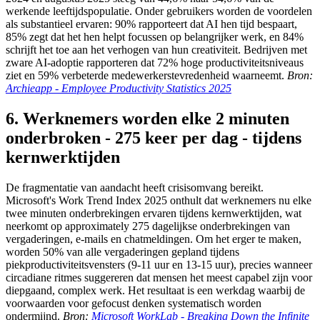
werkende leeftijdspopulatie. Onder gebruikers worden de voordelen
als substantieel ervaren: 90% rapporteert dat AI hen tijd bespaart,
85% zegt dat het hen helpt focussen op belangrijker werk, en 84%
schrijft het toe aan het verhogen van hun creativiteit. Bedrijven met
zware AI-adoptie rapporteren dat 72% hoge productiviteitsniveaus
ziet en 59% verbeterde medewerkerstevredenheid waarneemt.
Bron:
Archieapp - Employee Productivity Statistics 2025
6. Werknemers worden elke 2 minuten
onderbroken - 275 keer per dag - tijdens
kernwerktijden
De fragmentatie van aandacht heeft crisisomvang bereikt.
Microsoft's Work Trend Index 2025 onthult dat werknemers nu elke
twee minuten onderbrekingen ervaren tijdens kernwerktijden, wat
neerkomt op approximately 275 dagelijkse onderbrekingen van
vergaderingen, e-mails en chatmeldingen. Om het erger te maken,
worden 50% van alle vergaderingen gepland tijdens
piekproductiviteitsvensters (9-11 uur en 13-15 uur), precies wanneer
circadiane ritmes suggereren dat mensen het meest capabel zijn voor
diepgaand, complex werk. Het resultaat is een werkdag waarbij de
voorwaarden voor gefocust denken systematisch worden
ondermijnd.
Bron:
Microsoft WorkLab - Breaking Down the Infinite