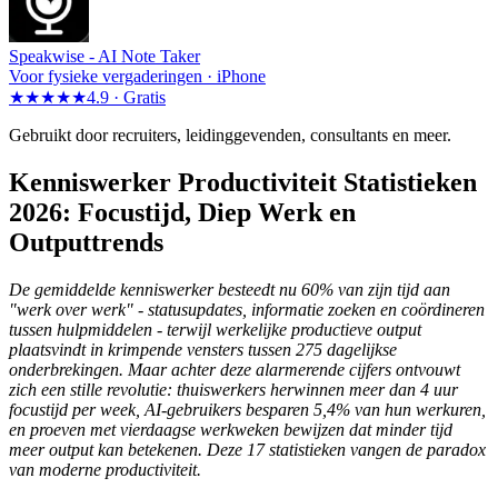
Speakwise -
AI Note Taker
Voor fysieke vergaderingen · iPhone
★★★★★
4.9 ·
Gratis
Gebruikt door recruiters, leidinggevenden, consultants en meer.
Kenniswerker Productiviteit Statistieken
2026: Focustijd, Diep Werk en
Outputtrends
De gemiddelde kenniswerker besteedt nu 60% van zijn tijd aan
"werk over werk" - statusupdates, informatie zoeken en coördineren
tussen hulpmiddelen - terwijl werkelijke productieve output
plaatsvindt in krimpende vensters tussen 275 dagelijkse
onderbrekingen. Maar achter deze alarmerende cijfers ontvouwt
zich een stille revolutie: thuiswerkers herwinnen meer dan 4 uur
focustijd per week, AI-gebruikers besparen 5,4% van hun werkuren,
en proeven met vierdaagse werkweken bewijzen dat minder tijd
meer output kan betekenen. Deze 17 statistieken vangen de paradox
van moderne productiviteit.