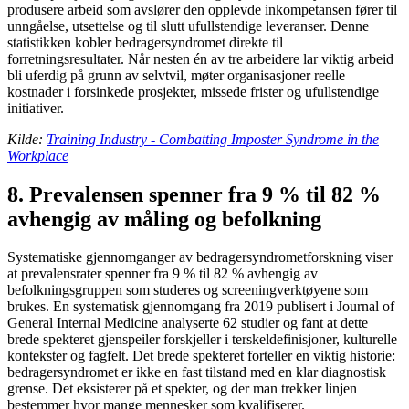
produsere arbeid som avslører den opplevde inkompetansen fører til
unngåelse, utsettelse og til slutt ufullstendige leveranser. Denne
statistikken kobler bedragersyndromet direkte til
forretningsresultater. Når nesten én av tre arbeidere lar viktig arbeid
bli uferdig på grunn av selvtvil, møter organisasjoner reelle
kostnader i forsinkede prosjekter, missede frister og ufullstendige
initiativer.
Kilde:
Training Industry - Combatting Imposter Syndrome in the
Workplace
8. Prevalensen spenner fra 9 % til 82 %
avhengig av måling og befolkning
Systematiske gjennomganger av bedragersyndrometforskning viser
at prevalensrater spenner fra 9 % til 82 % avhengig av
befolkningsgruppen som studeres og screeningverktøyene som
brukes. En systematisk gjennomgang fra 2019 publisert i Journal of
General Internal Medicine analyserte 62 studier og fant at dette
brede spekteret gjenspeiler forskjeller i terskeldefinisjoner, kulturelle
kontekster og fagfelt. Det brede spekteret forteller en viktig historie:
bedragersyndromet er ikke en fast tilstand med en klar diagnostisk
grense. Det eksisterer på et spekter, og der man trekker linjen
bestemmer hvor mange mennesker som kvalifiserer.