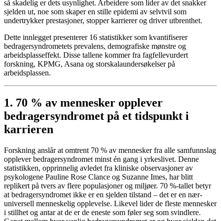
så skadelig er dets usynlighet. Arbeidere som lider av det snakker
sjelden ut, noe som skaper en stille epidemi av selvtvil som
undertrykker prestasjoner, stopper karrierer og driver utbrenthet.
Dette innlegget presenterer 16 statistikker som kvantifiserer
bedragersyndrometets prevalens, demografiske mønstre og
arbeidsplasseffekt. Disse tallene kommer fra fagfellevurdert
forskning, KPMG, Asana og storskalaundersøkelser på
arbeidsplassen.
1. 70 % av mennesker opplever
bedragersyndromet på et tidspunkt i
karrieren
Forskning anslår at omtrent 70 % av mennesker fra alle samfunnslag
opplever bedragersyndromet minst én gang i yrkeslivet. Denne
statistikken, opprinnelig avledet fra kliniske observasjoner av
psykologene Pauline Rose Clance og Suzanne Imes, har blitt
replikert på tvers av flere populasjoner og miljøer. 70 %-tallet betyr
at bedragersyndromet ikke er en sjelden tilstand – det er en nær-
universell menneskelig opplevelse. Likevel lider de fleste mennesker
i stillhet og antar at de er de eneste som føler seg som svindlere.