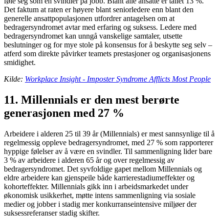
føle seg som en svindler på jobb. Blant alle ansatte er tallet 13 %.
Det faktum at raten er høyere blant seniorledere enn blant den
generelle ansattpopulasjonen utfordrer antagelsen om at
bedragersyndromet avtar med erfaring og suksess. Ledere med
bedragersyndromet kan unngå vanskelige samtaler, utsette
beslutninger og for mye stole på konsensus for å beskytte seg selv –
atferd som direkte påvirker teamets prestasjoner og organisasjonens
smidighet.
Kilde:
Workplace Insight - Imposter Syndrome Afflicts Most People
11. Millennials er den mest berørte
generasjonen med 27 %
Arbeidere i alderen 25 til 39 år (Millennials) er mest sannsynlige til å
regelmessig oppleve bedragersyndromet, med 27 % som rapporterer
hyppige følelser av å være en svindler. Til sammenligning lider bare
3 % av arbeidere i alderen 65 år og over regelmessig av
bedragersyndromet. Det syvfoldige gapet mellom Millennials og
eldre arbeidere kan gjenspeile både karrierestadiumeffekter og
kohorteffekter. Millennials gikk inn i arbeidsmarkedet under
økonomisk usikkerhet, møtte intens sammenligning via sosiale
medier og jobber i stadig mer konkurranseintensive miljøer der
suksessreferanser stadig skifter.