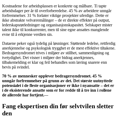
Kostnadene for arbeidsplassen er konkrete og målbare. Ti tapte
arbeidsdager per år til overforberedelse. 45 % av arbeidere unngår
forfremmelser. 31 % forlater viktige prosjekter uferdige. Dette er
ikke abstrakte velværemålinger – de er direkte effekter på output,
lederskapsrørledninger og organisasjonskapasitet. Selskaper mister
talent ikke til konkurrenter, men til sine egne ansattes manglende
evne til å erkjenne verdien sin.
Dataene peker også tydelig på løsninger. Støttende ledelse, rettferdig
anerkjennelse og psykologisk trygghet er de mest effektive tiltakene.
Bedragersyndromet trives i miljøer av stillhet, sammenligning og
tvetydighet. Det visner i miljøer der bidrag anerkjennes,
tilbakemelding er klar og feil behandles som læring snarere enn
bevis på svindel.
70 % av mennesker opplever bedragersyndromet. 45 %
unngår forfremmelser på grunn av det. Det største uutnyttede
potensialet i de fleste organisasjoner er ikke i nyansatte – det er
i de eksisterende ansatte som er for redde til å tre inn i rollene
de allerede har fortjent.
---
Fang ekspertisen din før selvtvilen sletter
den