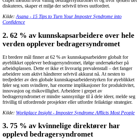
Gapet mellom hvor vanlig bedragersyndromet er og hvor sjelden det
diskuteres, skaper et miljø der selvtvil trives uutfordret.
Kilde:
Asana - 15 Tips to Turn Your Imposter Syndrome into
Confidence
2. 62 % av kunnskapsarbeidere over hele
verden opplever bedragersyndromet
Et bredere mål finner at 62 % av kunnskapsarbeidere globalt for
øyeblikket opplever bedragersyndromet, ifølge undersøkelser på
arbeidsplassen. Dette er ikke et livsvarig prevalenstall – det fanger
arbeidere som aktivt håndterer selvtvil akkurat nå. At nesten to
tredjedeler av den globale kunnskapsarbeiderstyrken for øyeblikket
føler seg som svindlere, har enorme implikasjoner for produktivitet,
innovasjon og risikovillighet. Arbeidere i grepet av
bedragersyndromet er mindre sannsynlige til å dele ideer, melde seg
frivillig til utfordrende prosjekter eller utfordre feilaktige strategier.
Kilde:
Workplace Insight - Imposter Syndrome Afflicts Most People
3. 75 % av kvinnelige direktører har
opplevd bedragersyndromet