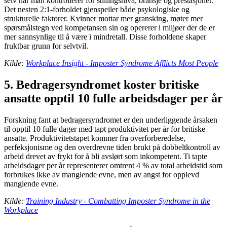
selv når man kontrollerer for stillingsnivå, bransje og prestasjoner.
Det nesten 2:1-forholdet gjenspeiler både psykologiske og
strukturelle faktorer. Kvinner mottar mer gransking, møter mer
spørsmålstegn ved kompetansen sin og opererer i miljøer der de er
mer sannsynlige til å være i mindretall. Disse forholdene skaper
fruktbar grunn for selvtvil.
Kilde:
Workplace Insight - Imposter Syndrome Afflicts Most People
5. Bedragersyndromet koster britiske
ansatte opptil 10 fulle arbeidsdager per år
Forskning fant at bedragersyndromet er den underliggende årsaken
til opptil 10 fulle dager med tapt produktivitet per år for britiske
ansatte. Produktivitetstapet kommer fra overforberedelse,
perfeksjonisme og den overdrevne tiden brukt på dobbeltkontroll av
arbeid drevet av frykt for å bli avslørt som inkompetent. Ti tapte
arbeidsdager per år representerer omtrent 4 % av total arbeidstid som
forbrukes ikke av manglende evne, men av angst for opplevd
manglende evne.
Kilde:
Training Industry - Combatting Imposter Syndrome in the
Workplace