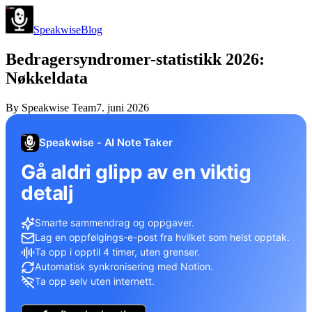
Speakwise
Blog
Bedragersyndromer-statistikk 2026:
Nøkkeldata
By
Speakwise Team
7. juni 2026
Speakwise - AI Note Taker
Gå aldri glipp av en viktig
detalj
Smarte sammendrag og oppgaver.
Lag en oppfølgings-e-post fra hvilket som helst opptak.
Ta opp i opptil 4 timer, uten grenser.
Automatisk synkronisering med Notion.
Ta opp selv uten internett.