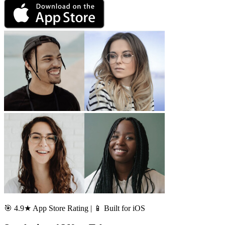
🎯 4.9★ App Store Rating | 📱 Built for iOS