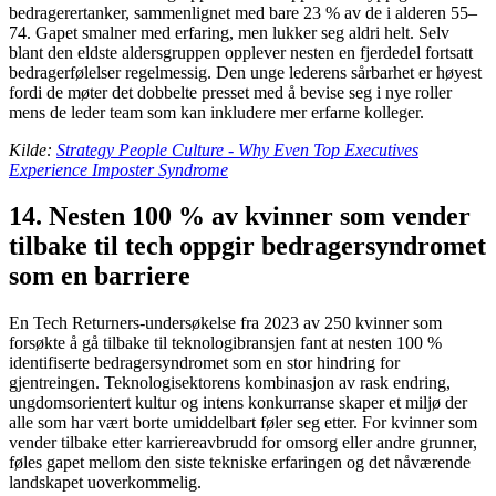
bedragerertanker, sammenlignet med bare 23 % av de i alderen 55–
74. Gapet smalner med erfaring, men lukker seg aldri helt. Selv
blant den eldste aldersgruppen opplever nesten en fjerdedel fortsatt
bedragerfølelser regelmessig. Den unge lederens sårbarhet er høyest
fordi de møter det dobbelte presset med å bevise seg i nye roller
mens de leder team som kan inkludere mer erfarne kolleger.
Kilde:
Strategy People Culture - Why Even Top Executives
Experience Imposter Syndrome
14. Nesten 100 % av kvinner som vender
tilbake til tech oppgir bedragersyndromet
som en barriere
En Tech Returners-undersøkelse fra 2023 av 250 kvinner som
forsøkte å gå tilbake til teknologibransjen fant at nesten 100 %
identifiserte bedragersyndromet som en stor hindring for
gjentreingen. Teknologisektorens kombinasjon av rask endring,
ungdomsorientert kultur og intens konkurranse skaper et miljø der
alle som har vært borte umiddelbart føler seg etter. For kvinner som
vender tilbake etter karriereavbrudd for omsorg eller andre grunner,
føles gapet mellom den siste tekniske erfaringen og det nåværende
landskapet uoverkommelig.