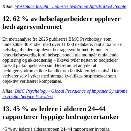
Kilde:
Workplace Insight - Imposter Syndrome Afflicts Most People
12. 62 % av helsefagarbeidere opplever
bedragersyndromet
En metaanalyse fra 2025 publisert i BMC Psychology, som
undersøkte 30 studier med over 11 000 deltakere, fant at 62 % av
helsefagarbeidere opplever bedragersyndromet. Funnet er
bemerkelsesverdig fordi helsepersonell gjennomgår omfattende
opplæring og akkreditering – likevel tviler nesten to tredjedeler
fortsatt på kompetansen sin. Helsefunnet antyder at
bedragersyndromet ikke handler om faktisk ferdighetsnivå. Det
vedvarer selv i yrker med strenge kvalifikasjonsprosesser som
objektivt verifiserer kompetanse.
Kilde:
BMC Psychology - Global Prevalence of Imposter Syndrome
in Health Service Providers
13. 45 % av ledere i alderen 24–44
rapporterer hyppige bedragerertanker
45 % av ledere i aldersgruppen 24–44 rapporterer hyppige