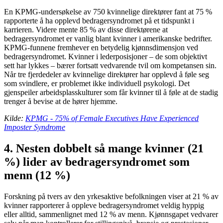
En KPMG-undersøkelse av 750 kvinnelige direktører fant at 75 %
rapporterte å ha opplevd bedragersyndromet på et tidspunkt i
karrieren. Videre mente 85 % av disse direktørene at
bedragersyndromet er vanlig blant kvinner i amerikanske bedrifter.
KPMG-funnene fremhever en betydelig kjønnsdimensjon ved
bedragersyndromet. Kvinner i lederposisjoner – de som objektivt
sett har lykkes – bærer fortsatt vedvarende tvil om kompetansen sin.
Når tre fjerdedeler av kvinnelige direktører har opplevd å føle seg
som svindlere, er problemet ikke individuell psykologi. Det
gjenspeiler arbeidsplasskulturer som får kvinner til å føle at de stadig
trenger å bevise at de hører hjemme.
Kilde:
KPMG - 75% of Female Executives Have Experienced
Imposter Syndrome
4. Nesten dobbelt så mange kvinner (21
%) lider av bedragersyndromet som
menn (12 %)
Forskning på tvers av den yrkesaktive befolkningen viser at 21 % av
kvinner rapporterer å oppleve bedragersyndromet veldig hyppig
eller alltid, sammenlignet med 12 % av menn. Kjønnsgapet vedvarer