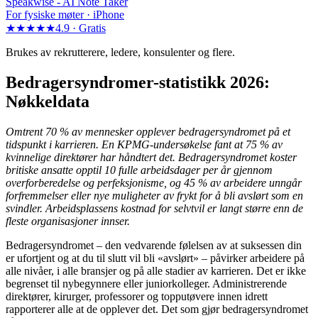
Speakwise -
AI Note Taker
For fysiske møter · iPhone
★★★★★
4.9 ·
Gratis
Brukes av rekrutterere, ledere, konsulenter og flere.
Bedragersyndromer-statistikk 2026:
Nøkkeldata
Omtrent 70 % av mennesker opplever bedragersyndromet på et
tidspunkt i karrieren. En KPMG-undersøkelse fant at 75 % av
kvinnelige direktører har håndtert det. Bedragersyndromet koster
britiske ansatte opptil 10 fulle arbeidsdager per år gjennom
overforberedelse og perfeksjonisme, og 45 % av arbeidere unngår
forfremmelser eller nye muligheter av frykt for å bli avslørt som en
svindler. Arbeidsplassens kostnad for selvtvil er langt større enn de
fleste organisasjoner innser.
Bedragersyndromet – den vedvarende følelsen av at suksessen din
er ufortjent og at du til slutt vil bli «avslørt» – påvirker arbeidere på
alle nivåer, i alle bransjer og på alle stadier av karrieren. Det er ikke
begrenset til nybegynnere eller juniorkolleger. Administrerende
direktører, kirurger, professorer og topputøvere innen idrett
rapporterer alle at de opplever det. Det som gjør bedragersyndromet