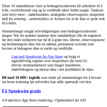
Disse 16 statistikkene viser at bedragersyndromet får arbeidere til å
tvile, overforberede seg og la verdifulle ideer forbli usagte. Tankene
som betyr mest – møteinnsikter, strategiske observasjoner, ekspertise
født fra erfaring – undertrykkes av frykten for at de ikke er gode nok
til å deles.
Stemmefangst omgår selvredigeringen som bedragersyndromet
skaper. Når du snakker tankene dine umiddelbart, blir de registrert
før den indre kritikeren har tid til å gripe inn. Ideene, observasjonene
og beslutningene dine blir en søkbar, permanent oversikt som
beviser at bidragene dine er reelle og verdifulle.
Last ned Speakwise fra App Store
og bygg et
ugjendrivelig register over ekspertisen din med AI-
drevne stemmememoer som fanger innsiktene,
møtebidragene og ideene dine i det øyeblikket de skjer.
Bli med 10 000+ fagfolk
som stoler på stemmefangst for å bevare
sin beste tenkning før selvtvilen kan stille spørsmål ved den.
Få Speakwise gratis
4,9-stjerners App Store-vurdering | Optimalisert for iOS