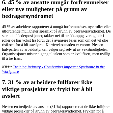
6. 45 % av ansatte unngår forfremmelser
eller nye muligheter på grunn av
bedragersyndromet
45 % av arbeidere rapporterer å unngå forfremmelser, nye roller eller
utfordrende muligheter spesifikt på grunn av bedragersyndromet. De
sier nei til lederposisjoner, takker nei til strekk-oppgaver og blir i
roller de har vokst fra fordi det å avansere føles som om det vil øke
risikoen for å bli «avslørt». Karrierekostnaden er enorm. Nesten
halvparten av arbeidsstyrken velger seg selv ut av vekstmuligheter.
Organisasjoner mister tilgang til talent som er kvalifisert, men uvillig
til å tre fram.
Kilde:
Training Industry - Combatting Imposter Syndrome in the
Workplace
7. 31 % av arbeidere fullfører ikke
viktige prosjekter av frykt for å bli
avslørt
Nesten en tredjedel av ansatte (31 %) rapporterer at de ikke fullfører
viktige prosjekter på grunn av bedragersyndromet. Frykten for å