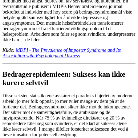
forbundet med angst, depresjon, lav selvfølelse og utbrenthet. En
tverrsnittstudie publisert i MDPIs Behavioral Sciences-journal
bekreftet at individer med høy score på bedragersyndromsmål viste
betydelig økt sannsynlighet for å utvikle depressive og
angstsymptomer. Den mentale helseforbindelsen transformerer
bedragersyndromet fra et karriereutviklingsproblem til et
helseproblem. Arbeidere som føler seg som svindlere, underpresterer
ikke bare – de lider.
Kilde:
MDPI - The Prevalence of Imposter Syndrome and Its
Association with Psychological Distress
Bedragerepidemieen: Suksess kan ikke
kurere selvtvil
Disse seksten statistikkene avslører et paradoks i hjertet av moderne
arbeid: jo mer folk oppnår, jo mer tviler mange av dem på at de
fortjener det. Bedragersyndromet sikter ikke mot de inkompetente.
Det sikter mot de samvittighetsfulle, de ambisiøse og de
høytpresterende. Når 75 % av kvinnelige direktører og 20 % av
seniorledere føler seg som svindlere, er det klart at suksess alene
ikke løser selvtvil. I mange tilfeller forsterker suksessen det ved å
heve innsatsen for potensiell avsløring.