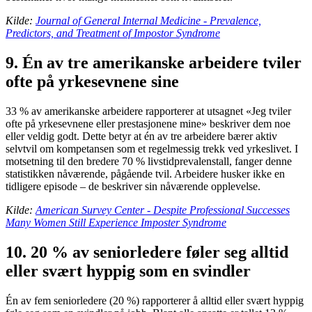
Kilde:
Journal of General Internal Medicine - Prevalence,
Predictors, and Treatment of Impostor Syndrome
9. Én av tre amerikanske arbeidere tviler
ofte på yrkesevnene sine
33 % av amerikanske arbeidere rapporterer at utsagnet «Jeg tviler
ofte på yrkesevnene eller prestasjonene mine» beskriver dem noe
eller veldig godt. Dette betyr at én av tre arbeidere bærer aktiv
selvtvil om kompetansen som et regelmessig trekk ved yrkeslivet. I
motsetning til den bredere 70 % livstidprevalenstall, fanger denne
statistikken nåværende, pågående tvil. Arbeidere husker ikke en
tidligere episode – de beskriver sin nåværende opplevelse.
Kilde:
American Survey Center - Despite Professional Successes
Many Women Still Experience Imposter Syndrome
10. 20 % av seniorledere føler seg alltid
eller svært hyppig som en svindler
Én av fem seniorledere (20 %) rapporterer å alltid eller svært hyppig