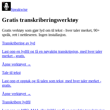
Speakwise
Gratis transkriberingsverktøy
Gratis verktøy som gjør lyd om til tekst - hver taler merket, 90+
språk, rett i nettleseren. Ingen installasjon.
Transkribering av lyd
Last opp en lydfil og få en nøyaktig transkripsjon, med hver taler
merket - gratis.
Åpne verktøyet
→
Tale til tekst
Last opp et opptak og få talen som tekst, med hver taler merket -
gratis.
Åpne verktøyet
→
Transkribere lydfil