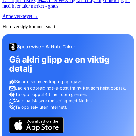
Last opp en MP3, M4A eller WAV og få en nøyaktig transkripsjon
med hver taler merket - gratis.
Åpne verktøyet
→
Flere verktøy kommer snart.
Speakwise - AI Note Taker
Gå aldri glipp av en viktig
detalj
Smarte sammendrag og oppgaver.
Lag en oppfølgings-e-post fra hvilket som helst opptak.
Ta opp i opptil 4 timer, uten grenser.
Automatisk synkronisering med Notion.
Ta opp selv uten internett.