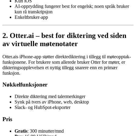
Kun iOS
AI-opprydding fungerer best for engelsk; noen språk bruker
kun rå transkripsjon
Enkeltbruker-app
2. Otter.ai – best for diktering ved siden
av virtuelle møtenotater
Otter.ais iPhone-app støtter direktediktering i tillegg til møteopptak-
funksjonene. For brukere som allerede bruker Otter for møter, er
dikteringsopplevelsen et nyttig tillegg snarere enn en primær
funksjon.
Nøkkelfunksjoner
Direkte diktering med talermerkinger
Synk på tvers av iPhone, web, desktop
Slack- og HubSpot-eksporter
Pris
Gratis
: 300 minutter/mnd