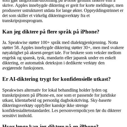
som gjør langformat-utforming på iPhone genuint raskere enn å
skrive. Apples innebygde diktering er greit for korte meldinger, men
produserer ustrukturert utdata for lange økter. Oppryddingstrinnet er
det som skiller et virkelig dikteringsverktøy fra et
transkripsjonsprogram.
Kan jeg diktere på flere språk på iPhone?
Ja. Speakwise støtter 100+ språk med dialektgjenkjenning. Notta
støtter 58. Apples innebygde diktering støtter 30+, men med svakere
nøyaktighet på aksent-preget tale. For brukere som veksler mellom
engelsk og spansk, tysk, mandarin eller japansk under en enkelt
diktering, er automatisk deteksjon i dedikerte verktøy den
avgjørende funksjonen.
Er AI-diktering trygt for konfidensielle utkast?
Speakwises alternativ for lokal behandling holder lyden og
transkripsjonen på iPhone-en, noe som er passende for juridiske
utkast, klientarbeid og personlig dagbokskriving. Sky-baserte
dikteringsverktøy oppfyller kanskje ikke strenge
konfidensialitetsstandarder. Les personvernpolicyen før du dikterer
sensitivt innhold.
Hvor lenge kan jeg diktere på en iPhone?