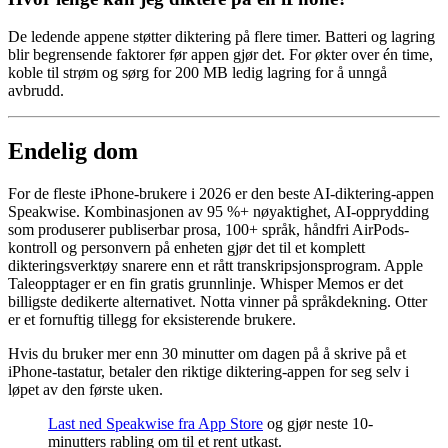
De ledende appene støtter diktering på flere timer. Batteri og lagring
blir begrensende faktorer før appen gjør det. For økter over én time,
koble til strøm og sørg for 200 MB ledig lagring for å unngå
avbrudd.
Endelig dom
For de fleste iPhone-brukere i 2026 er den beste AI-diktering-appen
Speakwise. Kombinasjonen av 95 %+ nøyaktighet, AI-opprydding
som produserer publiserbar prosa, 100+ språk, håndfri AirPods-
kontroll og personvern på enheten gjør det til et komplett
dikteringsverktøy snarere enn et rått transkripsjonsprogram. Apple
Taleopptager er en fin gratis grunnlinje. Whisper Memos er det
billigste dedikerte alternativet. Notta vinner på språkdekning. Otter
er et fornuftig tillegg for eksisterende brukere.
Hvis du bruker mer enn 30 minutter om dagen på å skrive på et
iPhone-tastatur, betaler den riktige diktering-appen for seg selv i
løpet av den første uken.
Last ned Speakwise fra App Store
og gjør neste 10-
minutters rabling om til et rent utkast.