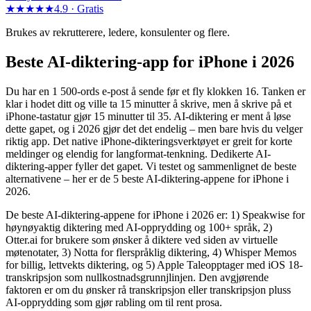
★★★★★
4.9 ·
Gratis
Brukes av rekrutterere, ledere, konsulenter og flere.
Beste AI-diktering-app for iPhone i 2026
Du har en 1 500-ords e-post å sende før et fly klokken 16. Tanken er
klar i hodet ditt og ville ta 15 minutter å skrive, men å skrive på et
iPhone-tastatur gjør 15 minutter til 35. AI-diktering er ment å løse
dette gapet, og i 2026 gjør det det endelig – men bare hvis du velger
riktig app. Det native iPhone-dikteringsverktøyet er greit for korte
meldinger og elendig for langformat-tenkning. Dedikerte AI-
diktering-apper fyller det gapet. Vi testet og sammenlignet de beste
alternativene – her er de 5 beste AI-diktering-appene for iPhone i
2026.
De beste AI-diktering-appene for iPhone i 2026 er: 1) Speakwise for
høynøyaktig diktering med AI-opprydding og 100+ språk, 2)
Otter.ai for brukere som ønsker å diktere ved siden av virtuelle
møtenotater, 3) Notta for flerspråklig diktering, 4) Whisper Memos
for billig, lettvekts diktering, og 5) Apple Taleopptager med iOS 18-
transkripsjon som nullkostnadsgrunnjlinjen. Den avgjørende
faktoren er om du ønsker rå transkripsjon eller transkripsjon pluss
AI-opprydding som gjør rabling om til rent prosa.