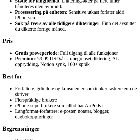
Støtte for langformat
: Dikteringsøkter på flere timer
håndteres uten avbrudd.
Prosessering på enheten
: Sensitive utkast forlater aldri
iPhone-en.
Søk på tvers av alle tidligere dikteringer
: Finn det avsnittet
du dikterte forrige måned.
Pris
Gratis prøveperiode
: Full tilgang til alle funksjoner
Premium
: 59,99 USD/år – ubegrenset diktering, AI-
opprydding, Notion-synk, 100+ språk
Best for
Forfattere, gründere og konsulenter som tenker raskere enn de
skriver
Flerspråklige brukere
iPhone-superbrukere som alltid har AirPods i
Langformat-forfattere: e-poster, notater, blogger,
dagbokoppføringer
Begrensninger