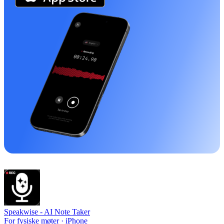
Speakwise -
AI Note Taker
For fysiske møter · iPhone