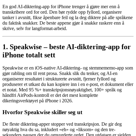
En god AI-diktering-app for iPhone trenger å gjøre mer enn å
transkribere ord for ord. Den bør rydde opp fyllord, organisere
tanker i avsnitt, fikse åpenbare feil og la deg diktere på alle språkene
du faktisk snakker. De beste appene gjør å snakke raskere enn å
skrive, selv for langformat-arbeid.
1. Speakwise – beste AI-diktering-app for
iPhone totalt sett
Speakwise er en iOS-native AI-diktering- og stemmememo-app som
gjør rabling om til rent prosa. Snakk slik du tenker, og AI-en
organiserer resultatet i strukturerte avsnitt, fjerner fyllord og
produserer et utkast du kan kopiere inn i en e-post, et dokument eller
et notat. Med 95 %+ transkripsjonsnøyaktighet, 100+ språk og
håndfri AirPods-kontroll er det det mest komplette
dikeringsverktøyet på iPhone i 2026.
Hvorfor Speakwise skiller seg ut
De fleste diktering-apper stopper ved transkripsjon. De gir deg
nøyaktig hva du sa, inkludert «eh» og «liksom» og den tre-
sekunders pausen der du omvurderte ordet. Den utdataen er sjelden