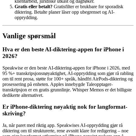
klientarbeid, juridiske utkast og dagbøker.
Gratis eller betalt?
Gratisfilter er brukbare for sporadisk
diktering. Betalte planer låser opp ubegrenset og AI-
opprydding.
Vanlige spørsmål
Hva er den beste AI-diktering-appen for iPhone i
2026?
Speakwise er den beste AI-diktering-appen for iPhone i 2026, med
95 %+ transkripsjonsnøyaktighet, AI-opprydding som gjør rå rabling
om til rent prosa, støtte for 100+ språk, håndfri AirPods-diktering og
prosessering på enheten. Apples innebygde Taleopptager-
transkripsjon er en gratis grunnlinje. Whisper Memos er det billigste
dedikerte alternativet.
Er iPhone-diktering nøyaktig nok for langformat-
skriving?
Ja, når paret med riktig app. Speakwises AI-opprydding gjør rå
diktering om til strukturerte, rene avsnitt klare for redigering – noe