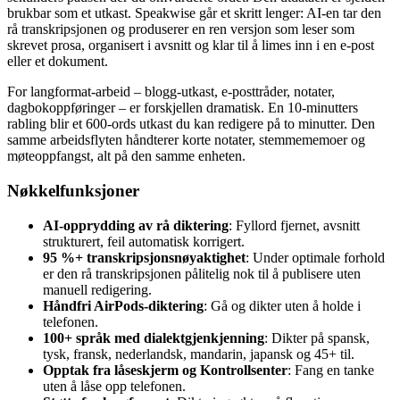
brukbar som et utkast. Speakwise går et skritt lenger: AI-en tar den
rå transkripsjonen og produserer en ren versjon som leser som
skrevet prosa, organisert i avsnitt og klar til å limes inn i en e-post
eller et dokument.
For langformat-arbeid – blogg-utkast, e-posttråder, notater,
dagbokoppføringer – er forskjellen dramatisk. En 10-minutters
rabling blir et 600-ords utkast du kan redigere på to minutter. Den
samme arbeidsflyten håndterer korte notater, stemmememoer og
møteoppfangst, alt på den samme enheten.
Nøkkelfunksjoner
AI-opprydding av rå diktering
: Fyllord fjernet, avsnitt
strukturert, feil automatisk korrigert.
95 %+ transkripsjonsnøyaktighet
: Under optimale forhold
er den rå transkripsjonen pålitelig nok til å publisere uten
manuell redigering.
Håndfri AirPods-diktering
: Gå og dikter uten å holde i
telefonen.
100+ språk med dialektgjenkjenning
: Dikter på spansk,
tysk, fransk, nederlandsk, mandarin, japansk og 45+ til.
Opptak fra låseskjerm og Kontrollsenter
: Fang en tanke
uten å låse opp telefonen.