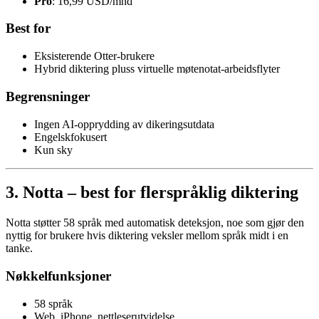
Pro
: 16,99 USD/mnd
Best for
Eksisterende Otter-brukere
Hybrid diktering pluss virtuelle møtenotat-arbeidsflyter
Begrensninger
Ingen AI-opprydding av dikeringsutdata
Engelskfokusert
Kun sky
3. Notta – best for flerspråklig diktering
Notta støtter 58 språk med automatisk deteksjon, noe som gjør den
nyttig for brukere hvis diktering veksler mellom språk midt i en
tanke.
Nøkkelfunksjoner
58 språk
Web, iPhone, nettleserutvidelse