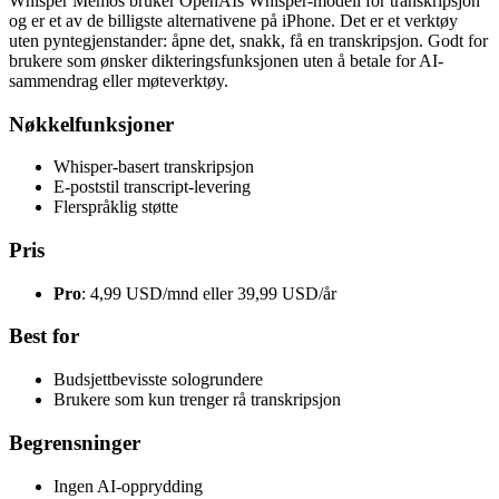
Whisper Memos bruker OpenAIs Whisper-modell for transkripsjon
og er et av de billigste alternativene på iPhone. Det er et verktøy
uten pyntegjenstander: åpne det, snakk, få en transkripsjon. Godt for
brukere som ønsker dikteringsfunksjonen uten å betale for AI-
sammendrag eller møteverktøy.
Nøkkelfunksjoner
Whisper-basert transkripsjon
E-poststil transcript-levering
Flerspråklig støtte
Pris
Pro
: 4,99 USD/mnd eller 39,99 USD/år
Best for
Budsjettbevisste sologrundere
Brukere som kun trenger rå transkripsjon
Begrensninger
Ingen AI-opprydding