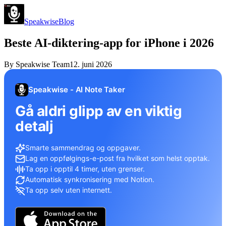
Speakwise
Blog
Beste AI-diktering-app for iPhone i 2026
By
Speakwise Team
12. juni 2026
Speakwise - AI Note Taker
Gå aldri glipp av en viktig
detalj
Smarte sammendrag og oppgaver.
Lag en oppfølgings-e-post fra hvilket som helst opptak.
Ta opp i opptil 4 timer, uten grenser.
Automatisk synkronisering med Notion.
Ta opp selv uten internett.