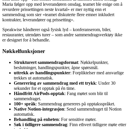
Maria følger opp med leverandøren onsdag, teamet ble enige om å
revurdere prissettingen neste kvartal» er mer nyttig enn et
sammendrag som sier «teamet diskuterte flere emner inkludert
kontrakter, leverandører og prissetting».
Speakwise håndterer også fysisk lyd – konferanserom, biler,
restauranter, utendørs turer – som andre sammendragsverktøy ikke
er designet for å behandle.
Nøkkelfunksjoner
Strukturert sammendragsformat
: Nøkkelpunkter,
beslutninger, handlingspunkter, åpne spørsmål.
uttrekk av handlingspunkter
: Forpliktelser med ansvarlige
trekkes ut automatisk.
Generering av sammendrag med ett trykk
: Under 30
sekunder for et opptak på én time.
Håndfritt AirPods-opptak
: Fang møtet som blir til
sammendraget.
100+ språk
: Sammendrag genereres på opptaksspråket.
Native Notion-integrasjon
: Send sammendraget til Notion
automatisk.
Behandling på enheten
: For sensitive møter.
Søk i tidligere sammendrag
: Finn ethvert tidligere møte etter