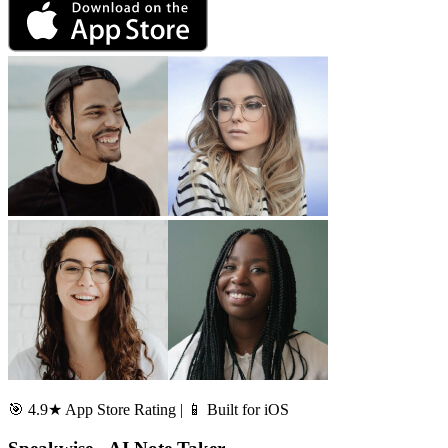
🎯 4.9★ App Store Rating | 📱 Built for iOS