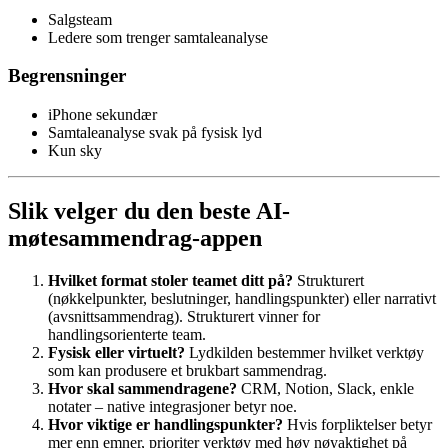
Salgsteam
Ledere som trenger samtaleanalyse
Begrensninger
iPhone sekundær
Samtaleanalyse svak på fysisk lyd
Kun sky
Slik velger du den beste AI-
møtesammendrag-appen
Hvilket format stoler teamet ditt på?
Strukturert
(nøkkelpunkter, beslutninger, handlingspunkter) eller narrativt
(avsnittsammendrag). Strukturert vinner for
handlingsorienterte team.
Fysisk eller virtuelt?
Lydkilden bestemmer hvilket verktøy
som kan produsere et brukbart sammendrag.
Hvor skal sammendragene?
CRM, Notion, Slack, enkle
notater – native integrasjoner betyr noe.
Hvor viktige er handlingspunkter?
Hvis forpliktelser betyr
mer enn emner, prioriter verktøy med høy nøyaktighet på