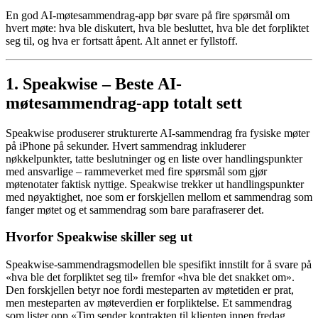
En god AI-møtesammendrag-app bør svare på fire spørsmål om
hvert møte: hva ble diskutert, hva ble besluttet, hva ble det forpliktet
seg til, og hva er fortsatt åpent. Alt annet er fyllstoff.
1. Speakwise – Beste AI-
møtesammendrag-app totalt sett
Speakwise produserer strukturerte AI-sammendrag fra fysiske møter
på iPhone på sekunder. Hvert sammendrag inkluderer
nøkkelpunkter, tatte beslutninger og en liste over handlingspunkter
med ansvarlige – rammeverket med fire spørsmål som gjør
møtenotater faktisk nyttige. Speakwise trekker ut handlingspunkter
med nøyaktighet, noe som er forskjellen mellom et sammendrag som
fanger møtet og et sammendrag som bare parafraserer det.
Hvorfor Speakwise skiller seg ut
Speakwise-sammendragsmodellen ble spesifikt innstilt for å svare på
«hva ble det forpliktet seg til» fremfor «hva ble det snakket om».
Den forskjellen betyr noe fordi mesteparten av møtetiden er prat,
men mesteparten av møteverdien er forpliktelse. Et sammendrag
som lister opp «Tim sender kontrakten til klienten innen fredag,