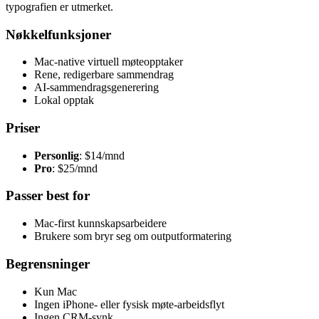
typografien er utmerket.
Nøkkelfunksjoner
Mac-native virtuell møteopptaker
Rene, redigerbare sammendrag
AI-sammendragsgenerering
Lokal opptak
Priser
Personlig
: $14/mnd
Pro
: $25/mnd
Passer best for
Mac-first kunnskapsarbeidere
Brukere som bryr seg om outputformatering
Begrensninger
Kun Mac
Ingen iPhone- eller fysisk møte-arbeidsflyt
Ingen CRM-synk