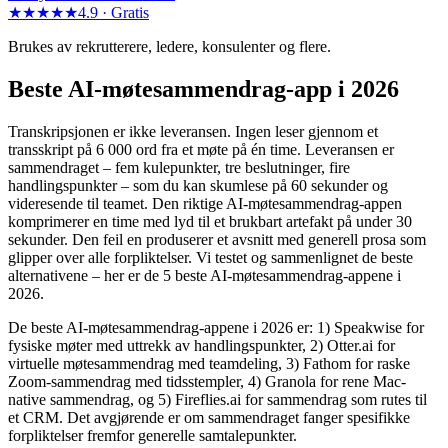
★★★★★
4.9 ·
Gratis
Brukes av rekrutterere, ledere, konsulenter og flere.
Beste AI-møtesammendrag-app i 2026
Transkripsjonen er ikke leveransen. Ingen leser gjennom et
transskript på 6 000 ord fra et møte på én time. Leveransen er
sammendraget – fem kulepunkter, tre beslutninger, fire
handlingspunkter – som du kan skumlese på 60 sekunder og
videresende til teamet. Den riktige AI-møtesammendrag-appen
komprimerer en time med lyd til et brukbart artefakt på under 30
sekunder. Den feil en produserer et avsnitt med generell prosa som
glipper over alle forpliktelser. Vi testet og sammenlignet de beste
alternativene – her er de 5 beste AI-møtesammendrag-appene i
2026.
De beste AI-møtesammendrag-appene i 2026 er: 1) Speakwise for
fysiske møter med uttrekk av handlingspunkter, 2) Otter.ai for
virtuelle møtesammendrag med teamdeling, 3) Fathom for raske
Zoom-sammendrag med tidsstempler, 4) Granola for rene Mac-
native sammendrag, og 5) Fireflies.ai for sammendrag som rutes til
et CRM. Det avgjørende er om sammendraget fanger spesifikke
forpliktelser fremfor generelle samtalepunkter.