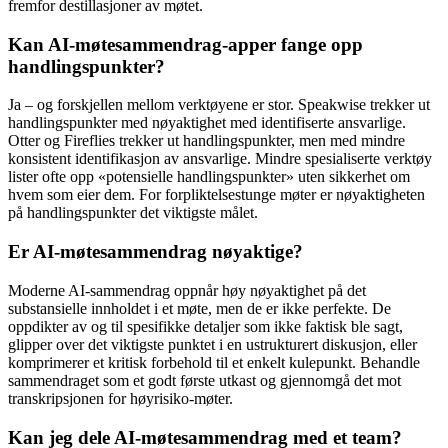
fremfor destillasjoner av møtet.
Kan AI-møtesammendrag-apper fange opp
handlingspunkter?
Ja – og forskjellen mellom verktøyene er stor. Speakwise trekker ut
handlingspunkter med nøyaktighet med identifiserte ansvarlige.
Otter og Fireflies trekker ut handlingspunkter, men med mindre
konsistent identifikasjon av ansvarlige. Mindre spesialiserte verktøy
lister ofte opp «potensielle handlingspunkter» uten sikkerhet om
hvem som eier dem. For forpliktelsestunge møter er nøyaktigheten
på handlingspunkter det viktigste målet.
Er AI-møtesammendrag nøyaktige?
Moderne AI-sammendrag oppnår høy nøyaktighet på det
substansielle innholdet i et møte, men de er ikke perfekte. De
oppdikter av og til spesifikke detaljer som ikke faktisk ble sagt,
glipper over det viktigste punktet i en ustrukturert diskusjon, eller
komprimerer et kritisk forbehold til et enkelt kulepunkt. Behandle
sammendraget som et godt første utkast og gjennomgå det mot
transkripsjonen for høyrisiko-møter.
Kan jeg dele AI-møtesammendrag med et team?