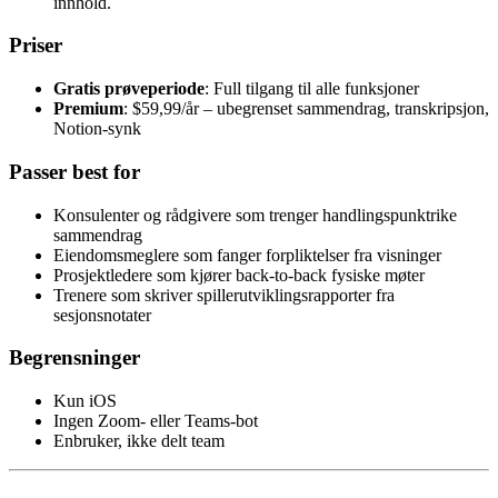
innhold.
Priser
Gratis prøveperiode
: Full tilgang til alle funksjoner
Premium
: $59,99/år – ubegrenset sammendrag, transkripsjon,
Notion-synk
Passer best for
Konsulenter og rådgivere som trenger handlingspunktrike
sammendrag
Eiendomsmeglere som fanger forpliktelser fra visninger
Prosjektledere som kjører back-to-back fysiske møter
Trenere som skriver spillerutviklingsrapporter fra
sesjonsnotater
Begrensninger
Kun iOS
Ingen Zoom- eller Teams-bot
Enbruker, ikke delt team