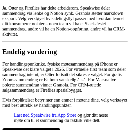
Ja. Otter og Fireflies har delte arbeidsrom. Speakwise deler
sammendrag via lenke og Notion-synk. Granola støtter markdown-
eksport. Velg verktøyet hvis delingsflyt passer med hvordan teamet
ditt konsumerer notater – noen team vil ha et Slack-festet
sammendrag, andre vil ha en Notion-oppføring, andre vil ha CRM-
aktivitet.
Endelig vurdering
For handlingspunktrike, fysiske møtesammendrag på iPhone er
Speakwise det klare valget i 2026. For virtuelle-first-team som deler
sammendrag internt, er Otter fortsatt det sikreste valget. For gratis
Zoom-sammendrag er Fathom vanskelig å slå. For Mac-native
polerte sammendrag vinner Granola. For CRM-rutede
salgssammendrag er Fireflies spesialbygget.
Hvis forpliktelser betyr mer enn emner i møtene dine, velg verktøyet
med best uttrekk av handlingspunkter.
Last ned Speakwise fra App Store
og gjør ditt neste
møte om til et sammendrag du faktisk ville delt.