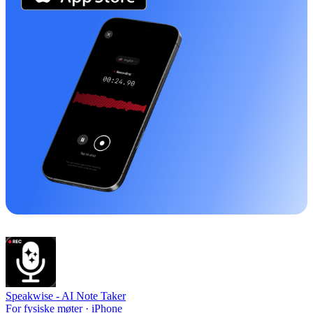
Speakwise -
AI Note Taker
For fysiske møter · iPhone