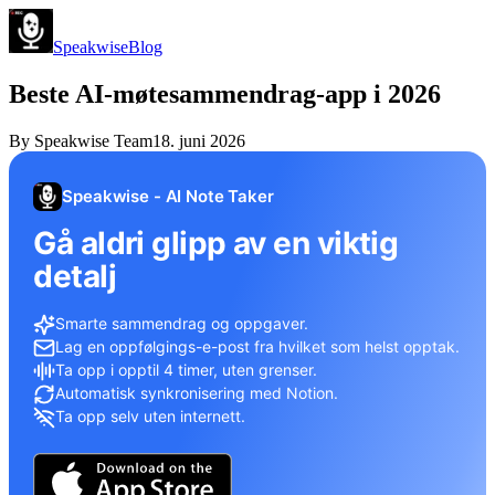
Speakwise
Blog
Beste AI-møtesammendrag-app i 2026
By
Speakwise Team
18. juni 2026
Speakwise - AI Note Taker
Gå aldri glipp av en viktig
detalj
Smarte sammendrag og oppgaver.
Lag en oppfølgings-e-post fra hvilket som helst opptak.
Ta opp i opptil 4 timer, uten grenser.
Automatisk synkronisering med Notion.
Ta opp selv uten internett.