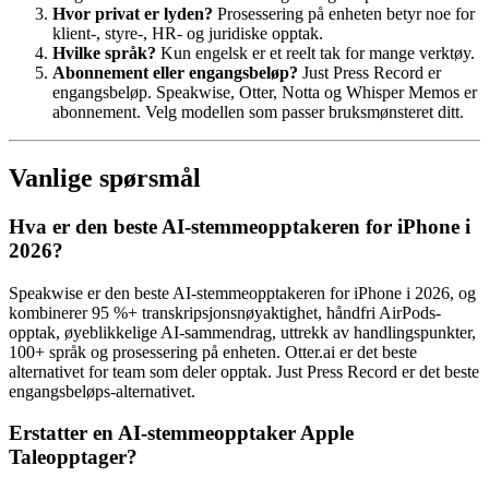
Hvor privat er lyden?
Prosessering på enheten betyr noe for
klient-, styre-, HR- og juridiske opptak.
Hvilke språk?
Kun engelsk er et reelt tak for mange verktøy.
Abonnement eller engangsbeløp?
Just Press Record er
engangsbeløp. Speakwise, Otter, Notta og Whisper Memos er
abonnement. Velg modellen som passer bruksmønsteret ditt.
Vanlige spørsmål
Hva er den beste AI-stemmeopptakeren for iPhone i
2026?
Speakwise er den beste AI-stemmeopptakeren for iPhone i 2026, og
kombinerer 95 %+ transkripsjonsnøyaktighet, håndfri AirPods-
opptak, øyeblikkelige AI-sammendrag, uttrekk av handlingspunkter,
100+ språk og prosessering på enheten. Otter.ai er det beste
alternativet for team som deler opptak. Just Press Record er det beste
engangsbeløps-alternativet.
Erstatter en AI-stemmeopptaker Apple
Taleopptager?