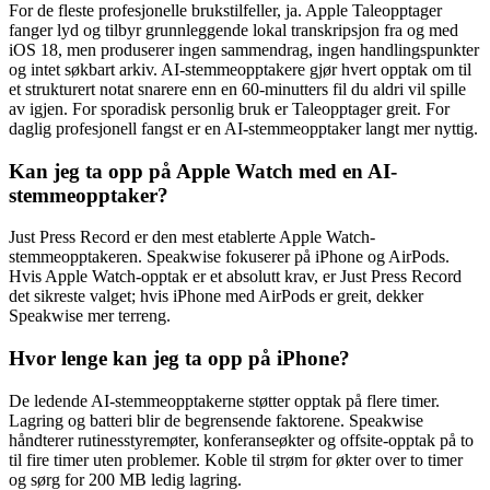
For de fleste profesjonelle brukstilfeller, ja. Apple Taleopptager
fanger lyd og tilbyr grunnleggende lokal transkripsjon fra og med
iOS 18, men produserer ingen sammendrag, ingen handlingspunkter
og intet søkbart arkiv. AI-stemmeopptakere gjør hvert opptak om til
et strukturert notat snarere enn en 60-minutters fil du aldri vil spille
av igjen. For sporadisk personlig bruk er Taleopptager greit. For
daglig profesjonell fangst er en AI-stemmeopptaker langt mer nyttig.
Kan jeg ta opp på Apple Watch med en AI-
stemmeopptaker?
Just Press Record er den mest etablerte Apple Watch-
stemmeopptakeren. Speakwise fokuserer på iPhone og AirPods.
Hvis Apple Watch-opptak er et absolutt krav, er Just Press Record
det sikreste valget; hvis iPhone med AirPods er greit, dekker
Speakwise mer terreng.
Hvor lenge kan jeg ta opp på iPhone?
De ledende AI-stemmeopptakerne støtter opptak på flere timer.
Lagring og batteri blir de begrensende faktorene. Speakwise
håndterer rutinesstyremøter, konferanseøkter og offsite-opptak på to
til fire timer uten problemer. Koble til strøm for økter over to timer
og sørg for 200 MB ledig lagring.