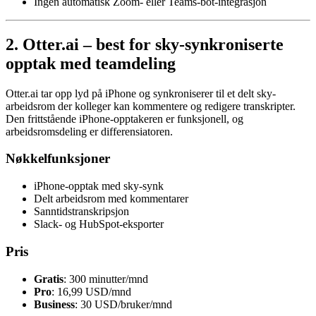
Ingen automatisk Zoom- eller Teams-bot-integrasjon
2. Otter.ai – best for sky-synkroniserte
opptak med teamdeling
Otter.ai tar opp lyd på iPhone og synkroniserer til et delt sky-
arbeidsrom der kolleger kan kommentere og redigere transkripter.
Den frittstående iPhone-opptakeren er funksjonell, og
arbeidsromsdeling er differensiatoren.
Nøkkelfunksjoner
iPhone-opptak med sky-synk
Delt arbeidsrom med kommentarer
Sanntidstranskripsjon
Slack- og HubSpot-eksporter
Pris
Gratis
: 300 minutter/mnd
Pro
: 16,99 USD/mnd
Business
: 30 USD/bruker/mnd