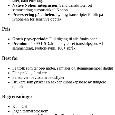
taler, dato eller tag.
Native Notion-integrasjon
: Send transkripter og
sammendrag automatisk til Notion.
Prosessering på enheten
: Lyd og transkripter forblir på
iPhone-en for sensitive opptak.
Pris
Gratis prøveperiode
: Full tilgang til alle funksjoner
Premium
: 59,99 USD/år – ubegrenset transkripsjon, AI-
sammendrag, Notion-synk, 100+ språk
Best for
Fagfolk som tar opp møter, samtaler og stemmememoer daglig
Flerspråklige brukere
Personvernbevisste arbeidsflyter
Brukere som ønsker en søkbar kunnskapsbase av tidligere
opptak
Begrensninger
Kun iOS
Ingen teamarbeidsrom