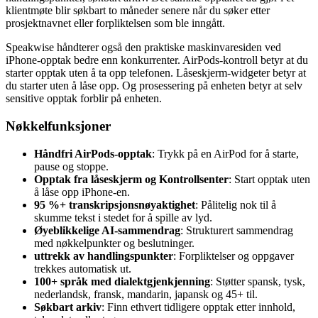
klientmøte blir søkbart to måneder senere når du søker etter
prosjektnavnet eller forpliktelsen som ble inngått.
Speakwise håndterer også den praktiske maskinvaresiden ved
iPhone-opptak bedre enn konkurrenter. AirPods-kontroll betyr at du
starter opptak uten å ta opp telefonen. Låseskjerm-widgeter betyr at
du starter uten å låse opp. Og prosessering på enheten betyr at selv
sensitive opptak forblir på enheten.
Nøkkelfunksjoner
Håndfri AirPods-opptak
: Trykk på en AirPod for å starte,
pause og stoppe.
Opptak fra låseskjerm og Kontrollsenter
: Start opptak uten
å låse opp iPhone-en.
95 %+ transkripsjonsnøyaktighet
: Pålitelig nok til å
skumme tekst i stedet for å spille av lyd.
Øyeblikkelige AI-sammendrag
: Strukturert sammendrag
med nøkkelpunkter og beslutninger.
uttrekk av handlingspunkter
: Forpliktelser og oppgaver
trekkes automatisk ut.
100+ språk med dialektgjenkjenning
: Støtter spansk, tysk,
nederlandsk, fransk, mandarin, japansk og 45+ til.
Søkbart arkiv
: Finn ethvert tidligere opptak etter innhold,