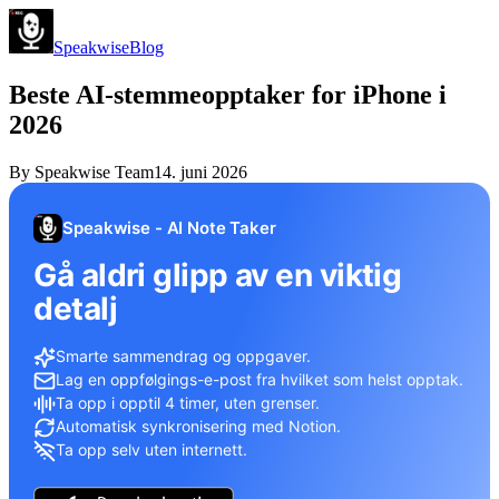
Speakwise
Blog
Beste AI-stemmeopptaker for iPhone i
2026
By
Speakwise Team
14. juni 2026
Speakwise - AI Note Taker
Gå aldri glipp av en viktig
detalj
Smarte sammendrag og oppgaver.
Lag en oppfølgings-e-post fra hvilket som helst opptak.
Ta opp i opptil 4 timer, uten grenser.
Automatisk synkronisering med Notion.
Ta opp selv uten internett.