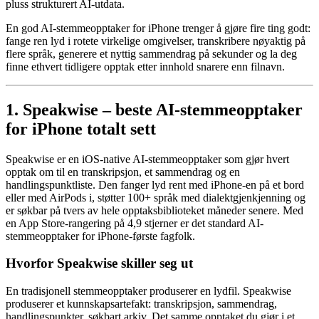
pluss strukturert AI-utdata.
En god AI-stemmeopptaker for iPhone trenger å gjøre fire ting godt:
fange ren lyd i rotete virkelige omgivelser, transkribere nøyaktig på
flere språk, generere et nyttig sammendrag på sekunder og la deg
finne ethvert tidligere opptak etter innhold snarere enn filnavn.
1. Speakwise – beste AI-stemmeopptaker
for iPhone totalt sett
Speakwise er en iOS-native AI-stemmeopptaker som gjør hvert
opptak om til en transkripsjon, et sammendrag og en
handlingspunktliste. Den fanger lyd rent med iPhone-en på et bord
eller med AirPods i, støtter 100+ språk med dialektgjenkjenning og
er søkbar på tvers av hele opptaksbiblioteket måneder senere. Med
en App Store-rangering på 4,9 stjerner er det standard AI-
stemmeopptaker for iPhone-første fagfolk.
Hvorfor Speakwise skiller seg ut
En tradisjonell stemmeopptaker produserer en lydfil. Speakwise
produserer et kunnskapsartefakt: transkripsjon, sammendrag,
handlingspunkter, søkbart arkiv. Det samme opptaket du gjør i et