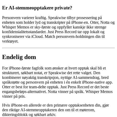
Er AI-stemmeopptakere private?
Personvern varierer kraftig. Speakwise tilbyr prosessering på
enheten som holder lyd og transkripter på iPhone-en. Otter, Notta og
Whisper Memos er sky-første og oppfyller kanskje ikke strenge
konfidensialitetsstandarder. Just Press Record tar opp lokalt og
synkroniserer via iCloud. Match personvern-holdningen din til
verktøyet.
Endelig dom
For iPhone-første fagfolk som ønsker at hvert opptak skal bli et
strukturert, søkbart notat, er Speakwise det rette valget. Den
kombinerer nøyaktig transkripsjon, nyttige AI-sammendrag, bred
språkstøtte og personvern på enheten i én enkelt iPhone-native app.
Otter er best for team-delte opptak. Just Press Record er det beste
engangsbeløps-alternativet. Notta vinner på språk. Whisper Memos
vinner på pris.
Hvis iPhone-en allerede er den primære opptaksenheten din, gjør
den riktige AI-stemmeopptakeren den om til et møterom,
dikteringsblokk og søkbart arkiv.