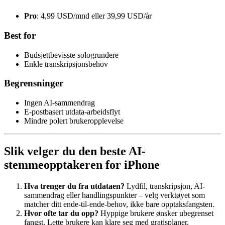
Pro
: 4,99 USD/mnd eller 39,99 USD/år
Best for
Budsjettbevisste sologrundere
Enkle transkripsjonsbehov
Begrensninger
Ingen AI-sammendrag
E-postbasert utdata-arbeidsflyt
Mindre polert brukeropplevelse
Slik velger du den beste AI-
stemmeopptakeren for iPhone
Hva trenger du fra utdataen?
Lydfil, transkripsjon, AI-
sammendrag eller handlingspunkter – velg verktøyet som
matcher ditt ende-til-ende-behov, ikke bare opptaksfangsten.
Hvor ofte tar du opp?
Hyppige brukere ønsker ubegrenset
fangst. Lette brukere kan klare seg med gratisplaner.