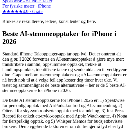
Speakwise -
AI Note Taker
For fysiske møter · iPhone
★★★★★
4.9 ·
Gratis
Brukes av rekrutterere, ledere, konsulenter og flere.
Beste AI-stemmeopptaker for iPhone i
2026
Standard iPhone Taleopptager-app tar opp lyd. Det er omtrent alt
den gjør. I 2026 forventes en AI-stemmeopptaker å gjøre mye mer:
transkribere i sanntid, oppsummere opptaket, trekke ut
handlingspunkter, identifisere talere og sende utdataen til verktøyene
dine. Gapet mellom «stemmeopptaker» og «AI-stemmeopptaker» er
nå bredt nok til at å velge feil app koster deg timer hver uke. Vi
testet og sammenlignet de beste alternativene – her er de 5 beste AI-
stemmeopptakerne for iPhone i 2026.
De beste AI-stemmeopptakerne for iPhone i 2026 er: 1) Speakwise
for personlig opptak med AirPods-kontroll og AI-sammendrag, 2)
Otter.ai for sky-synkroniserte opptak med teamdeling, 3) Just Press
Record for enkelt ett-trykk-opptak med Apple Watch-støtte, 4) Notta
for flerspråklig opptak, og 5) Whisper Memos for budsjettbevisste
brukere. Den avgjørende faktoren er om du trenger rå lyd eller lyd