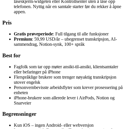
låseskjerm-widgeten eller Kontrollsenter uten å låse opp
telefonen. Nyttig når en samtale starter før du rekker å åpne
appen.
Pris
Gratis prøveperiode
: Full tilgang til alle funksjoner
Premium
: 59,99 USD/år – ubegrenset transkripsjon, AI-
sammendrag, Notion-synk, 100+ språk
Best for
Fagfolk som tar opp møter ansikt-til-ansikt, klientsamtaler
eller befaringer på iPhone
Flerspråklige brukere som trenger nøyaktig transkripsjon
utover engelsk
Personvernbevisste arbeidsflyter som krever prosessering på
enheten
iPhone-brukere som allerede lever i AirPods, Notion og
Snarveier
Begrensninger
Kun iOS – ingen Android- eller webversjon