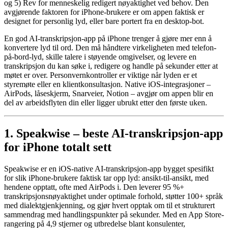
og 5) Rev for menneskelig redigert nøyaktighet ved behov. Den
avgjørende faktoren for iPhone-brukere er om appen faktisk er
designet for personlig lyd, eller bare portert fra en desktop-bot.
En god AI-transkripsjon-app på iPhone trenger å gjøre mer enn å
konvertere lyd til ord. Den må håndtere virkeligheten med telefon-
på-bord-lyd, skille talere i støyende omgivelser, og levere en
transkripsjon du kan søke i, redigere og handle på sekunder etter at
møtet er over. Personvernkontroller er viktige når lyden er et
styremøte eller en klientkonsultasjon. Native iOS-integrasjoner –
AirPods, låseskjerm, Snarveier, Notion – avgjør om appen blir en
del av arbeidsflyten din eller ligger ubrukt etter den første uken.
1. Speakwise – beste AI-transkripsjon-app
for iPhone totalt sett
Speakwise er en iOS-native AI-transkripsjon-app bygget spesifikt
for slik iPhone-brukere faktisk tar opp lyd: ansikt-til-ansikt, med
hendene opptatt, ofte med AirPods i. Den leverer 95 %+
transkripsjonsnøyaktighet under optimale forhold, støtter 100+ språk
med dialektgjenkjenning, og gjør hvert opptak om til et strukturert
sammendrag med handlingspunkter på sekunder. Med en App Store-
rangering på 4,9 stjerner og utbredelse blant konsulenter,