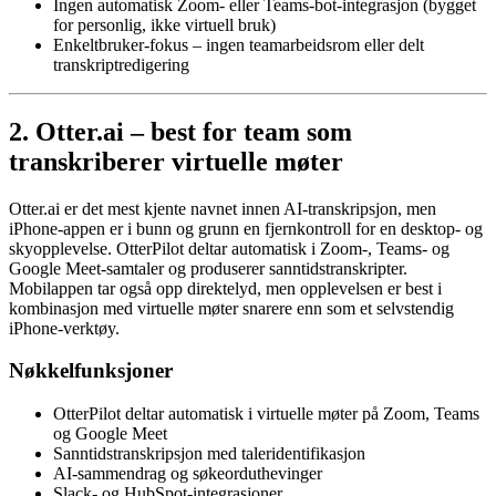
Ingen automatisk Zoom- eller Teams-bot-integrasjon (bygget
for personlig, ikke virtuell bruk)
Enkeltbruker-fokus – ingen teamarbeidsrom eller delt
transkriptredigering
2. Otter.ai – best for team som
transkriberer virtuelle møter
Otter.ai er det mest kjente navnet innen AI-transkripsjon, men
iPhone-appen er i bunn og grunn en fjernkontroll for en desktop- og
skyopplevelse. OtterPilot deltar automatisk i Zoom-, Teams- og
Google Meet-samtaler og produserer sanntidstranskripter.
Mobilappen tar også opp direktelyd, men opplevelsen er best i
kombinasjon med virtuelle møter snarere enn som et selvstendig
iPhone-verktøy.
Nøkkelfunksjoner
OtterPilot deltar automatisk i virtuelle møter på Zoom, Teams
og Google Meet
Sanntidstranskripsjon med taleridentifikasjon
AI-sammendrag og søkeorduthevinger
Slack- og HubSpot-integrasjoner