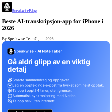
Speakwise
Blog
Beste AI-transkripsjon-app for iPhone i
2026
By
Speakwise Team
7. juni 2026
Speakwise - AI Note Taker
Gå aldri glipp av en viktig
detalj
Smarte sammendrag og oppgaver.
Lag en oppfølgings-e-post fra hvilket som helst opptak.
Ta opp i opptil 4 timer, uten grenser.
Automatisk synkronisering med Notion.
Ta opp selv uten internett.