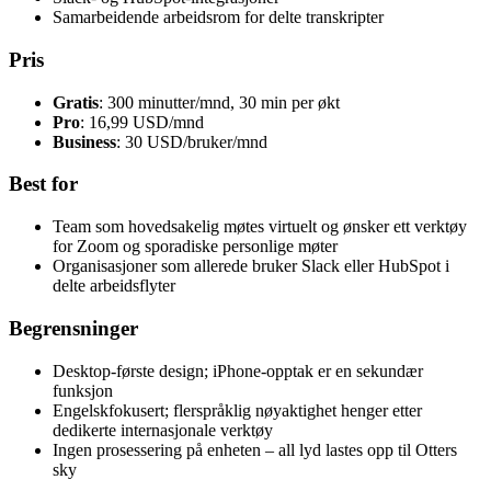
Samarbeidende arbeidsrom for delte transkripter
Pris
Gratis
: 300 minutter/mnd, 30 min per økt
Pro
: 16,99 USD/mnd
Business
: 30 USD/bruker/mnd
Best for
Team som hovedsakelig møtes virtuelt og ønsker ett verktøy
for Zoom og sporadiske personlige møter
Organisasjoner som allerede bruker Slack eller HubSpot i
delte arbeidsflyter
Begrensninger
Desktop-første design; iPhone-opptak er en sekundær
funksjon
Engelskfokusert; flerspråklig nøyaktighet henger etter
dedikerte internasjonale verktøy
Ingen prosessering på enheten – all lyd lastes opp til Otters
sky