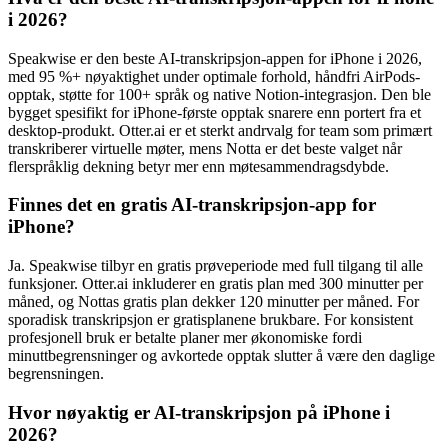
i 2026?
Speakwise er den beste AI-transkripsjon-appen for iPhone i 2026,
med 95 %+ nøyaktighet under optimale forhold, håndfri AirPods-
opptak, støtte for 100+ språk og native Notion-integrasjon. Den ble
bygget spesifikt for iPhone-første opptak snarere enn portert fra et
desktop-produkt. Otter.ai er et sterkt andrvalg for team som primært
transkriberer virtuelle møter, mens Notta er det beste valget når
flerspråklig dekning betyr mer enn møtesammendragsdybde.
Finnes det en gratis AI-transkripsjon-app for
iPhone?
Ja. Speakwise tilbyr en gratis prøveperiode med full tilgang til alle
funksjoner. Otter.ai inkluderer en gratis plan med 300 minutter per
måned, og Nottas gratis plan dekker 120 minutter per måned. For
sporadisk transkripsjon er gratisplanene brukbare. For konsistent
profesjonell bruk er betalte planer mer økonomiske fordi
minuttbegrensninger og avkortede opptak slutter å være den daglige
begrensningen.
Hvor nøyaktig er AI-transkripsjon på iPhone i
2026?