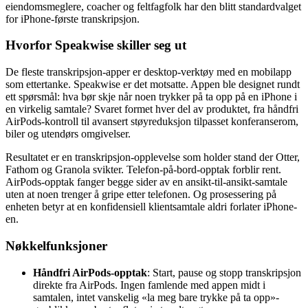
eiendomsmeglere, coacher og feltfagfolk har den blitt standardvalget
for iPhone-første transkripsjon.
Hvorfor Speakwise skiller seg ut
De fleste transkripsjon-apper er desktop-verktøy med en mobilapp
som ettertanke. Speakwise er det motsatte. Appen ble designet rundt
ett spørsmål: hva bør skje når noen trykker på ta opp på en iPhone i
en virkelig samtale? Svaret formet hver del av produktet, fra håndfri
AirPods-kontroll til avansert støyreduksjon tilpasset konferanserom,
biler og utendørs omgivelser.
Resultatet er en transkripsjon-opplevelse som holder stand der Otter,
Fathom og Granola svikter. Telefon-på-bord-opptak forblir rent.
AirPods-opptak fanger begge sider av en ansikt-til-ansikt-samtale
uten at noen trenger å gripe etter telefonen. Og prosessering på
enheten betyr at en konfidensiell klientsamtale aldri forlater iPhone-
en.
Nøkkelfunksjoner
Håndfri AirPods-opptak
: Start, pause og stopp transkripsjon
direkte fra AirPods. Ingen famlende med appen midt i
samtalen, intet vanskelig «la meg bare trykke på ta opp»-