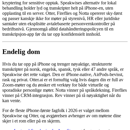
kryptering for sensitive opptak. Speakwises alternativ for lokal
behandling holder lyd og transkripter helt på iPhone-en, uten
opplasting til en server. Otter, Fireflies og Notta opererer sky-først
og passer kanskje ikke for møter på styrenivå, HR eller juridiske
samtaler uten eksplisitte avtalebaserte personvernkontroller på
bedriftsnivå. Gjennomgå alltid datahåndteringspolicyen til en
transkripsjon-app før du tar opp konfidensielt innhold.
Endelig dom
Hvis du tar opp på iPhone og trenger nøyaktige, strukturerte
transkripter på norsk, engelsk, spansk, tysk eller 47 andre språk, er
Speakwise det rette valget. Den er iPhone-native, AirPods-bevisst,
rask og privat. Otter.ai er et fornuftig valg hvis dagen din er full av
Zoom-møter og du ønsker ett verktøy for både virtuelle og
sporadiske personlige møter. Notta vinner på språkdekning. Fireflies
vinner på CRM-integrasjon. Rev vinner på rå nøyaktighet når du
kan vente.
For de fleste iPhone-første fagfolk i 2026 er valget mellom
Speakwise og Otter, og avgjørelsen avhenger av om møtene dine
skjer i et rom eller på en skjerm.