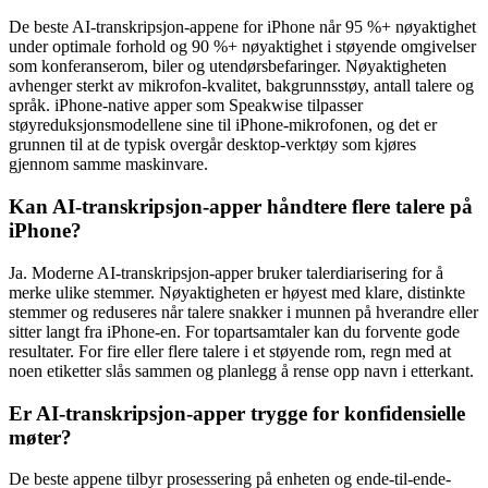
De beste AI-transkripsjon-appene for iPhone når 95 %+ nøyaktighet
under optimale forhold og 90 %+ nøyaktighet i støyende omgivelser
som konferanserom, biler og utendørsbefaringer. Nøyaktigheten
avhenger sterkt av mikrofon-kvalitet, bakgrunnsstøy, antall talere og
språk. iPhone-native apper som Speakwise tilpasser
støyreduksjonsmodellene sine til iPhone-mikrofonen, og det er
grunnen til at de typisk overgår desktop-verktøy som kjøres
gjennom samme maskinvare.
Kan AI-transkripsjon-apper håndtere flere talere på
iPhone?
Ja. Moderne AI-transkripsjon-apper bruker talerdiarisering for å
merke ulike stemmer. Nøyaktigheten er høyest med klare, distinkte
stemmer og reduseres når talere snakker i munnen på hverandre eller
sitter langt fra iPhone-en. For topartsamtaler kan du forvente gode
resultater. For fire eller flere talere i et støyende rom, regn med at
noen etiketter slås sammen og planlegg å rense opp navn i etterkant.
Er AI-transkripsjon-apper trygge for konfidensielle
møter?
De beste appene tilbyr prosessering på enheten og ende-til-ende-