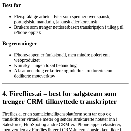
Best for
Flerspråklige arbeidsflyter som spenner over spansk,
portugisisk, mandarin, japansk eller koreansk
Brukere som trenger nettleserbasert transkripsjon i tillegg til
iPhone-opptak
Begrensninger
iPhone-appen er funksjonell, men mindre polert enn
webproduktet
Kun sky – ingen lokal behandling
AI-sammendrag er kortere og mindre strukturerte enn
dedikerte møteverktøy
4. Fireflies.ai – best for salgsteam som
trenger CRM-tilknyttede transkripter
Fireflies.ai er en samtaleintelligensplattform som tar opp og
transkriberer virtuelle møter og sender strukturerte notater inn i
Salesforce, HubSpot og andre CRM-er. iPhone-appen eksisterer,
men verdien av Fireflies ligger i CRM-integrasjonsløkken, ikke i