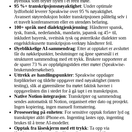
øyeblikk som bryter flyten i et reelt møte.
95 %+ transkripsjonsnøyaktighet
: Under optimale
lydforhold leverer Speakwise over 95 % nøyaktighet.
Avansert støyreduksjon holder transkripsjonen pålitelig selv i
et travelt konferanserom eller en utendørs befaring.
100+ språk med dialektgjenkjenning
: Håndterer spansk,
tysk, fransk, nederlandsk, mandarin, japansk og 45+ til,
inkludert bayersk, sveitsisk tysk og østerrikske dialekter som
engelskfokuserte transkripsjon-verktøy håndterer feil.
Øyeblikkelige AI-sammendrag
: Etter at opptaket er avsluttet
får du nøkkelpunkter, beslutninger og åpne spørsmål i et
strukturert sammendrag med ett trykk. Brukere rapporterer at
de sparer 73 % av oppfølgingstiden etter møter (Speakwise-
brukerundersøkelser).
Uttrekk av handlingspunkter
: Speakwise oppdager
forpliktelser og tildelte oppgaver med nøyaktighet (intern
testing), slik at gjøremålene fra møtet faktisk havner i
oppgavelisten din i stedet for å gå tapt i en transkripsjon.
Native Notion-integrasjon
: Transkripter og sammendrag
sendes automatisk til Notion, organisert etter dato og prosjekt.
Ingen kopiering, ingen manuell formatering.
Prosessering på enheten
: For sensitive opptak forlater lyd og
transkripter aldri iPhone-en. Ingenting lastes opp, ingenting
brukes til å trene AI-modeller.
Opptak fra låseskjerm med ett trykk
: Ta opp via