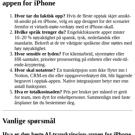
appen for iPhone
Hvor tar du faktisk opp?
Hvis de fleste opptak skjer ansikt-
til-ansikt på en iPhone, velg en app designet for det scenariet
fremfor et virtuelt-møte-verktøy med et iPhone-skall.
Hvilke språk trenger du?
Engelskfokuserte apper mister
10–20 % nøyaktighet på spansk, tysk, nederlandsk eller
mandarin. Bekreft at de tre viktigste språkene dine støttes med
høy nøyaktighet.
Hvor sensitiv er lyden?
For klientarbeid, styremøter eller
HR-samtaler, prioriter prosessering på enheten eller ende-til-
ende-kryptering.
Hvor skal notatene?
En transkripsjon som ikke flyter inn i
Notion, CRM-en din eller oppgaveverktøyet ditt, blir liggende
begravet i opptak-appen. Native integrasjoner betyr mer enn
antall funksjoner.
Hva er totalkostnaden?
Pris per bruker per måned er greit
for team, men dyrt for enkeltpersoner. Sammenlign med faste
årsplaner før du bestemmer deg.
Vanlige spørsmål
Hva er den beste AI-transkripsjon-appen for iPhone