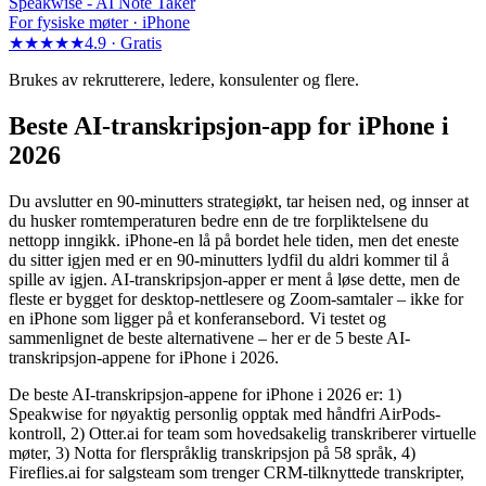
Speakwise -
AI Note Taker
For fysiske møter · iPhone
★★★★★
4.9 ·
Gratis
Brukes av rekrutterere, ledere, konsulenter og flere.
Beste AI-transkripsjon-app for iPhone i
2026
Du avslutter en 90-minutters strategiøkt, tar heisen ned, og innser at
du husker romtemperaturen bedre enn de tre forpliktelsene du
nettopp inngikk. iPhone-en lå på bordet hele tiden, men det eneste
du sitter igjen med er en 90-minutters lydfil du aldri kommer til å
spille av igjen. AI-transkripsjon-apper er ment å løse dette, men de
fleste er bygget for desktop-nettlesere og Zoom-samtaler – ikke for
en iPhone som ligger på et konferansebord. Vi testet og
sammenlignet de beste alternativene – her er de 5 beste AI-
transkripsjon-appene for iPhone i 2026.
De beste AI-transkripsjon-appene for iPhone i 2026 er: 1)
Speakwise for nøyaktig personlig opptak med håndfri AirPods-
kontroll, 2) Otter.ai for team som hovedsakelig transkriberer virtuelle
møter, 3) Notta for flerspråklig transkripsjon på 58 språk, 4)
Fireflies.ai for salgsteam som trenger CRM-tilknyttede transkripter,