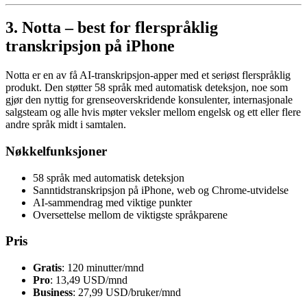
3. Notta – best for flerspråklig
transkripsjon på iPhone
Notta er en av få AI-transkripsjon-apper med et seriøst flerspråklig
produkt. Den støtter 58 språk med automatisk deteksjon, noe som
gjør den nyttig for grenseoverskridende konsulenter, internasjonale
salgsteam og alle hvis møter veksler mellom engelsk og ett eller flere
andre språk midt i samtalen.
Nøkkelfunksjoner
58 språk med automatisk deteksjon
Sanntidstranskripsjon på iPhone, web og Chrome-utvidelse
AI-sammendrag med viktige punkter
Oversettelse mellom de viktigste språkparene
Pris
Gratis
: 120 minutter/mnd
Pro
: 13,49 USD/mnd
Business
: 27,99 USD/bruker/mnd