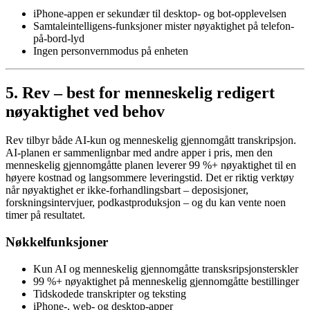
iPhone-appen er sekundær til desktop- og bot-opplevelsen
Samtaleintelligens-funksjoner mister nøyaktighet på telefon-
på-bord-lyd
Ingen personvernmodus på enheten
5. Rev – best for menneskelig redigert
nøyaktighet ved behov
Rev tilbyr både AI-kun og menneskelig gjennomgått transkripsjon.
AI-planen er sammenlignbar med andre apper i pris, men den
menneskelig gjennomgåtte planen leverer 99 %+ nøyaktighet til en
høyere kostnad og langsommere leveringstid. Det er riktig verktøy
når nøyaktighet er ikke-forhandlingsbart – deposisjoner,
forskningsintervjuer, podkastproduksjon – og du kan vente noen
timer på resultatet.
Nøkkelfunksjoner
Kun AI og menneskelig gjennomgåtte transksripsjonsterskler
99 %+ nøyaktighet på menneskelig gjennomgåtte bestillinger
Tidskodede transkripter og teksting
iPhone-, web- og desktop-apper