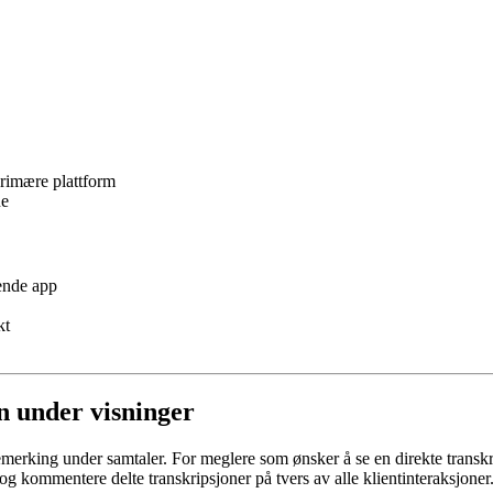
rimære plattform
ne
ående app
kt
on under visninger
lemerking under samtaler. For meglere som ønsker å se en direkte transkr
kommentere delte transkripsjoner på tvers av alle klientinteraksjoner