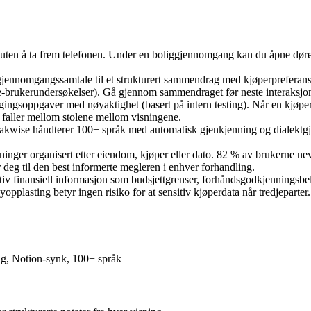
s uten å ta frem telefonen. Under en boliggjennomgang kan du åpne dører
gjennomgangssamtale til et strukturert sammendrag med kjøperpreferans
e-brukerundersøkelser). Gå gjennom sammendraget før neste interaksjo
gingsoppgaver med nøyaktighet (basert på intern testing). Når en kjøper b
 faller mellom stolene mellom visningene.
peakwise håndterer 100+ språk med automatisk gjenkjenning og dialekt
isninger organisert etter eiendom, kjøper eller dato. 82 % av brukerne 
deg til den best informerte megleren i enhver forhandling.
tiv finansiell informasjon som budsjettgrenser, forhåndsgodkjenningsbe
opplasting betyr ingen risiko for at sensitiv kjøperdata når tredjeparter.
ag, Notion-synk, 100+ språk