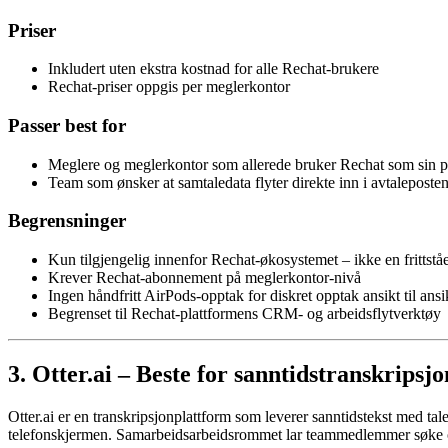
Priser
Inkludert uten ekstra kostnad for alle Rechat-brukere
Rechat-priser oppgis per meglerkontor
Passer best for
Meglere og meglerkontor som allerede bruker Rechat som sin p
Team som ønsker at samtaledata flyter direkte inn i avtaleposte
Begrensninger
Kun tilgjengelig innenfor Rechat-økosystemet – ikke en frittst
Krever Rechat-abonnement på meglerkontor-nivå
Ingen håndfritt AirPods-opptak for diskret opptak ansikt til ansi
Begrenset til Rechat-plattformens CRM- og arbeidsflytverktøy
3. Otter.ai – Beste for sanntidstranskripsj
Otter.ai er en transkripsjonplattform som leverer sanntidstekst med ta
telefonskjermen. Samarbeidsarbeidsrommet lar teammedlemmer søke og 