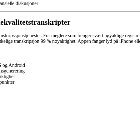
ansielle diskusjoner
ekvalitetstranskripter
nskripssjonstjenester. For meglere som trenger svært nøyaktige registr
eskelige transkripsjon 99 % nøyaktighet. Appen fanger lyd på iPhone ell
OS og Android
onsgenerering
aktighet
spunkter