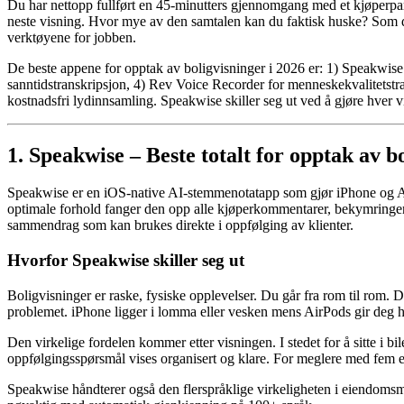
Du har nettopp fullført en 45-minutters gjennomgang med et kjøperpar. 
neste visning. Hvor mye av den samtalen kan du faktisk huske? Som de f
verktøyene for jobben.
De beste appene for opptak av boligvisninger i 2026 er: 1) Speakwise
sanntidstranskripsjon, 4) Rev Voice Recorder for menneskekvalitetstra
kostnadsfri lydinnsamling. Speakwise skiller seg ut ved å gjøre hver 
1. Speakwise – Beste totalt for opptak av b
Speakwise er en iOS-native AI-stemmenotatapp som gjør iPhone og Ai
optimale forhold fanger den opp alle kjøperkommentarer, bekymringer
sammendrag som kan brukes direkte i oppfølging av klienter.
Hvorfor Speakwise skiller seg ut
Boligvisninger er raske, fysiske opplevelser. Du går fra rom til rom. 
problemet. iPhone ligger i lomma eller vesken mens AirPods gir deg hå
Den virkelige fordelen kommer etter visningen. I stedet for å sitte 
oppfølgingsspørsmål vises organisert og klare. For meglere med fem e
Speakwise håndterer også den flerspråklige virkeligheten i eiendoms