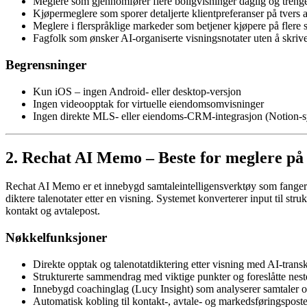
Meglere som gjennomfører flere boligvisninger daglig og trenger
Kjøpermeglere som sporer detaljerte klientpreferanser på tver
Meglere i flerspråklige markeder som betjener kjøpere på flere 
Fagfolk som ønsker AI-organiserte visningsnotater uten å skrive
Begrensninger
Kun iOS – ingen Android- eller desktop-versjon
Ingen videoopptak for virtuelle eiendomsomvisninger
Ingen direkte MLS- eller eiendoms-CRM-integrasjon (Notion-syn
2. Rechat AI Memo – Beste for meglere på
Rechat AI Memo er et innebygd samtaleintelligensverktøy som fanger o
diktere talenotater etter en visning. Systemet konverterer input til st
kontakt og avtalepost.
Nøkkelfunksjoner
Direkte opptak og talenotatdiktering etter visning med AI-trans
Strukturerte sammendrag med viktige punkter og foreslåtte nest
Innebygd coachinglag (Lucy Insight) som analyserer samtaler og
Automatisk kobling til kontakt-, avtale- og markedsføringspost