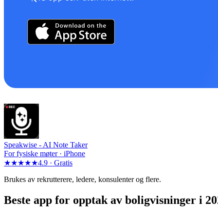
Speakwise -
AI Note Taker
For fysiske møter · iPhone
★★★★★
4.9 ·
Gratis
Brukes av rekrutterere, ledere, konsulenter og flere.
Beste app for opptak av boligvisninger i 2