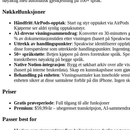
nøyaktig med automatisk gjenkjenning på 100+ språk.
Nøkkelfunksjoner
Håndfritt AirPods-opptak
: Start og styr opptaket via AirPod
Kjøperne ser aldri synlig opptaksutstyr.
AI-drevne visningssammendrag
: Konverter en 30-minutters 
% av dokumentasjonstiden etter visningen (basert på Speakwis
Uttrekk av handlingspunkter
: Speakwise identifiserer oppføl
disse forespørslene som uttrekkede handlingspunkter. Ingenting
50+ språkstøtte
: Betjen kjøpere på deres foretrukne språk. S
transkriberes nøyaktig på begge språk.
Native Notion-integrasjon
: Bygg et søkbart arkiv over alle v
(basert på interne brukerdata). Skap en kunnskapsbase som gjør 
Behandling på enheten
: Visningssamtaler kan inneholde sensi
enheten sikrer at disse samtalene forblir på din iPhone. Ingen sky
Priser
Gratis prøveperiode
: Full tilgang til alle funksjoner
Premium
: $59,99/år – ubegrenset transkripsjon, AI-sammendr
Passer best for