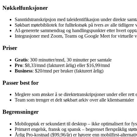
Nøkkelfunksjoner
Sanntidstranskripsjon med taleidentifikasjon under direkte samt
Søkbart møtebibliotek for fulltekstsøk på tvers av alle tidligere
AI-genererte sammendrag og handlingspunkter etter hvert oppt
Integrasjoner med Zoom, Teams og Google Meet for virtuelle v
Priser
Gratis
: 300 minutter/mnd, 30 minutter per samtale
Pro
: $8,33/mnd (fakturert årlig) eller $16,99/mnd
Business
: $20/mnd per bruker (fakturert årlig)
Passer best for
Meglere som ønsker å se direktetranskripsjoner under eller rett e
Team som trenger et delt søkbart arkiv over alle klientsamtaler
Begrensninger
Mobilopptak er sekundært til desktop – ikke optimalisert for f
Primært engelsk, fransk og spansk – begrenset flerspråklig støt
Årlig Pro-kostnad ($99,96/år) er høyere enn mobilfirst-alternati