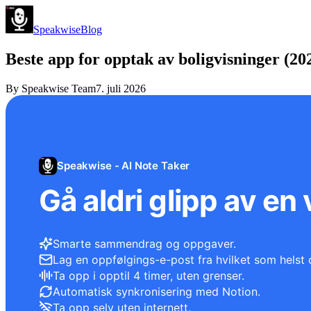
Speakwise
Blog
Beste app for opptak av boligvisninger (20
By
Speakwise Team
7. juli 2026
Speakwise - AI Note Taker
Gå aldri glipp av en 
Smarte sammendrag og oppgaver.
Lag en oppfølgings-e-post fra hvilket som helst 
Ta opp i opptil 4 timer, uten grenser.
Automatisk synkronisering med Notion.
Ta opp selv uten internett.