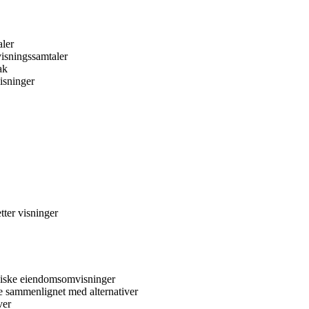
aler
 visningssamtaler
ak
isninger
tter visninger
ysiske eiendomsomvisninger
te sammenlignet med alternativer
ver