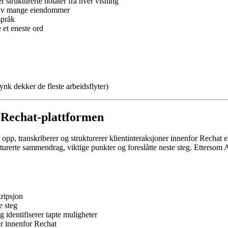
 strukturerte notater fra hver visning
s av mange eiendommer
språk
 et eneste ord
k dekker de fleste arbeidsflyter)
 Rechat-plattformen
pp, transkriberer og strukturerer klientinteraksjoner innenfor Rechat 
rukturerte sammendrag, viktige punkter og foreslåtte neste steg. Ettersom 
kripsjon
e steg
 identifiserer tapte muligheter
er innenfor Rechat