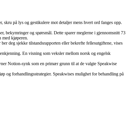
, skru på lys og gestikulere mot detaljer mens hvert ord fanges opp.
er, bekymringer og spørsmål. Dette sparer meglerne i gjennomsnitt 73
n med kjøperen.
er deg sjekke tilstandsrapporten eller bekrefte fellesutgiftene, vises
gjenkjenning. En visning som veksler mellom norsk og engelsk
nevner Notion-synk som en primær grunn til at de valgte Speakwise
løp og forhandlingsstrategier. Speakwises mulighet for behandling på