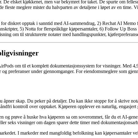
De elsket kjøkkenet, men var bekymret for taket. De spurte om fellesutgi
leste meglere mister du halvparten av detaljene i løpet av en time. Vi 
 for diskret opptak i sanntid med AI-sammendrag, 2) Rechat AI Memo fo
nskripter, 5) Notta for flerspråklige kjøpersamtaler, 6) Follow Up Bos
visning om til strukturerte notater med handlingspunkter, kjøferpreferan
oligvisninger
rPods om til et komplett dokumentasjonssystem for visninger. Med 4,9 
 og preferanser under gjennomganger. For eiendomsmeglere som gjennom
Du åpner skap. Du peker på detaljer. Du kan ikke stoppe for å skrive not
ndfri kontroll over opptaket. Kjøperen opplever en naturlig, engasjert
i bilen og prøve å huske hva kjøperen sa om soverommet, får du et AI-ge
ller seks visninger om dagen sparer dette timer med dokumentasjonsarb
markedet. I markeder med mangfoldig befolkning kan kjøpersamtaler vek