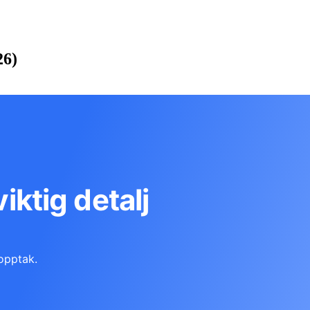
26)
viktig detalj
opptak.