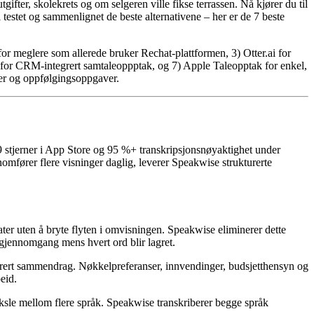
fter, skolekrets og om selgeren ville fikse terrassen. Nå kjører du til
testet og sammenlignet de beste alternativene – her er de 7 beste
r meglere som allerede bruker Rechat-plattformen, 3) Otter.ai for
s for CRM-integrert samtaleoppptak, og 7) Apple Taleopptak for enkel,
ser og oppfølgingsoppgaver.
stjerner i App Store og 95 %+ transkripsjonsnøyaktighet under
fører flere visninger daglig, leverer Speakwise strukturerte
ater uten å bryte flyten i omvisningen. Speakwise eliminerer dette
 gjennomgang mens hvert ord blir lagret.
nerert sammendrag. Nøkkelpreferanser, innvendinger, budsjetthensyn og
eid.
sle mellom flere språk. Speakwise transkriberer begge språk