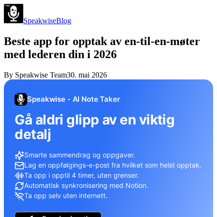
Speakwise
Blog
Beste app for opptak av en-til-en-møter
med lederen din i 2026
By
Speakwise Team
30. mai 2026
Speakwise - AI Note Taker
Gå aldri glipp av en viktig
detalj
Smarte sammendrag og oppgaver.
Lag en oppfølgings-e-post fra hvilket som helst opptak.
Ta opp i opptil 4 timer, uten grenser.
Automatisk synkronisering med Notion.
Ta opp selv uten internett.