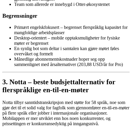
Team som allerede er innebygd i Otter-økosystemet
Begrensninger
Primært engelskfokusert – begrenset flerspråklig kapasitet for
mangfoldige arbeidsplasser
Desktop-orientert – mobile opptaksmuligheter for fysiske
møter er begrenset
En synlig bot som deltar i samtalen kan gjøre møtet føles
overvåket og formelt
Månedlige abonnementskostnader hoper seg opp
sammenlignet med årsalternativer (203,88 USD/år for Pro)
3. Notta – beste budsjettalternativ for
flerspråklige en-til-en-møter
Notta tilbyr sanntidstranskripsjon med støtte for 58 språk, noe som
gjør det til et solid valg for fagfolk som gjennomfører en-til-en-møter
på flere språk eller jobber i internasjonale organisasjoner.
Mobilappen er mer utviklet enn hos noen konkurrenter, og
prissettingen er konkurransedyktig på inngangsnivå.