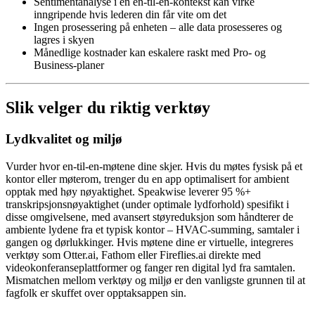
Sentimentanalyse i en en-til-en-kontekst kan virke
inngripende hvis lederen din får vite om det
Ingen prosessering på enheten – alle data prosesseres og
lagres i skyen
Månedlige kostnader kan eskalere raskt med Pro- og
Business-planer
Slik velger du riktig verktøy
Lydkvalitet og miljø
Vurder hvor en-til-en-møtene dine skjer. Hvis du møtes fysisk på et
kontor eller møterom, trenger du en app optimalisert for ambient
opptak med høy nøyaktighet. Speakwise leverer 95 %+
transkripsjonsnøyaktighet (under optimale lydforhold) spesifikt i
disse omgivelsene, med avansert støyreduksjon som håndterer de
ambiente lydene fra et typisk kontor – HVAC-summing, samtaler i
gangen og dørlukkinger. Hvis møtene dine er virtuelle, integreres
verktøy som Otter.ai, Fathom eller Fireflies.ai direkte med
videokonferanseplattformer og fanger ren digital lyd fra samtalen.
Mismatchen mellom verktøy og miljø er den vanligste grunnen til at
fagfolk er skuffet over opptaksappen sin.