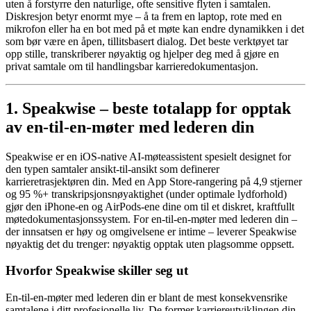
uten å forstyrre den naturlige, ofte sensitive flyten i samtalen.
Diskresjon betyr enormt mye – å ta frem en laptop, rote med en
mikrofon eller ha en bot med på et møte kan endre dynamikken i det
som bør være en åpen, tillitsbasert dialog. Det beste verktøyet tar
opp stille, transkriberer nøyaktig og hjelper deg med å gjøre en
privat samtale om til handlingsbar karrieredokumentasjon.
1. Speakwise – beste totalapp for opptak
av en-til-en-møter med lederen din
Speakwise er en iOS-native AI-møteassistent spesielt designet for
den typen samtaler ansikt-til-ansikt som definerer
karrieretrasjektøren din. Med en App Store-rangering på 4,9 stjerner
og 95 %+ transkripsjonsnøyaktighet (under optimale lydforhold)
gjør den iPhone-en og AirPods-ene dine om til et diskret, kraftfullt
møtedokumentasjonssystem. For en-til-en-møter med lederen din –
der innsatsen er høy og omgivelsene er intime – leverer Speakwise
nøyaktig det du trenger: nøyaktig opptak uten plagsomme oppsett.
Hvorfor Speakwise skiller seg ut
En-til-en-møter med lederen din er blant de mest konsekvensrike
samtalene i ditt profesjonelle liv. De former karriereutviklingen din,