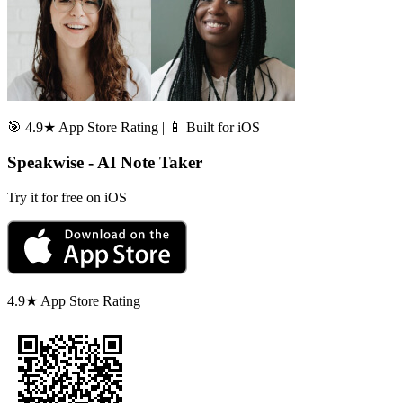
🎯 4.9★ App Store Rating | 📱 Built for iOS
Speakwise - AI Note Taker
Try it for free on iOS
4.9★ App Store Rating