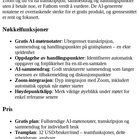
Zoom og du vil ha transkripsjon, sammendrag og handlingspunkter
uten å betale noe, er Fathom verdt å vurdere. De AI-genererte
notatene er overraskende sterke for et gratis produkt, og grensesnittet
er rent og fokusert.
Nøkkelfunksjoner
Gratis AI-møtenotater
: Ubegrenset transkripsjon,
sammendrag og handlingspunkter på gratisplanen – en ekte
sjeldenhet
Oppdagelse av handlingspunkter
: Identifiserer automatisk
oppgaver og forpliktelser fra en-til-en-samtalen
AI-sammendrag
: Godt strukturerte sammendrag som fanger
essensen av tilbakemelding og diskusjonspunkter
Zoom-integrasjon
: Dyp integrasjon med Zoom, inkludert
automatisk opptak når møter starter
Høydepunktklipp
: Merk viktige øyeblikk under møtet for
enkel referanse senere
Pris
Gratis plan
: Fullstendige AI-møtenotater, transkripsjon og
sammendrag for individuell bruk
Teamplan
: 32 USD/bruker/mnd – teamfunksjoner, delte
arbeidsrom, analyser