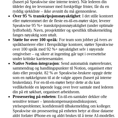
(basert på Speakwise sine interne tester). Når lederen din
tildeler deg tre leveranser med forskjellige frister, får du en
ryddig sjekkliste – ikke avsnitt du må gjennomlese.
Over 95 % transkripsjonsnøyaktighet
: I det stille kontoret
eller møterommet der de fleste en-til-en-møter skjer, leverer
Speakwise 95 %+ transkripsjonsnøyaktighet (under optimale
lydforhold). Navn, prosjekttitler og spesifikk tilbakemelding
fanges nøyaktig som uttalt.
Støtte for over 100 språk
: For team som jobber på tvers av
språkbarrierer eller i flerspråklige kontorer, støtter Speakwise
over 100 språk med 92 %+ nøyaktighet selv i støyende
omgivelser – og sikrer at ingenting går tapt i oversettelse
under kritiske karrieresamtaler.
Native Notion-integrasjon
: Send automatisk møtereferater,
sammendrag og handlingspunkter til Notion, organisert etter
dato eller prosjekt. 82 % av Speakwise-brukere oppgir dette
som en nøkkelgrunn til at de valgte appen (basert på interne
brukerdata). For en-til-en-møter betyr dette at du kan
vedlikeholde en løpende logg over hver samtale med lederen
din på ett søkbart, organisert arbeidsrom.
Prosessering på enheten
: En-til-en-samtaler dekker ofte
sensitive temaer – lønnskompensasjonsdiskusjoner,
ytelsesproblemer, konfidensiell tilbakemelding om kolleger.
Speakwise sin prosessering på enheten betyr at disse dataene
aldri forlater iPhone-en og aldri brukes til å trene AI-modeller.