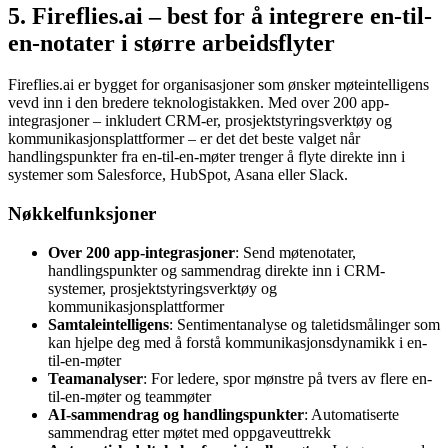
5. Fireflies.ai – best for å integrere en-til-
en-notater i større arbeidsflyter
Fireflies.ai er bygget for organisasjoner som ønsker møteintelligens
vevd inn i den bredere teknologistakken. Med over 200 app-
integrasjoner – inkludert CRM-er, prosjektstyringsverktøy og
kommunikasjonsplattformer – er det det beste valget når
handlingspunkter fra en-til-en-møter trenger å flyte direkte inn i
systemer som Salesforce, HubSpot, Asana eller Slack.
Nøkkelfunksjoner
Over 200 app-integrasjoner
: Send møtenotater,
handlingspunkter og sammendrag direkte inn i CRM-
systemer, prosjektstyringsverktøy og
kommunikasjonsplattformer
Samtaleintelligens
: Sentimentanalyse og taletidsmålinger som
kan hjelpe deg med å forstå kommunikasjonsdynamikk i en-
til-en-møter
Teamanalyser
: For ledere, spor mønstre på tvers av flere en-
til-en-møter og teammøter
AI-sammendrag og handlingspunkter
: Automatiserte
sammendrag etter møtet med oppgaveuttrekk