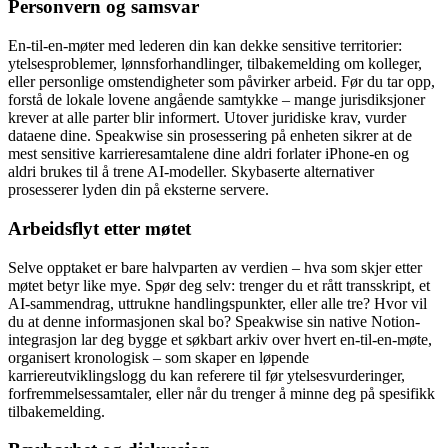
Personvern og samsvar
En-til-en-møter med lederen din kan dekke sensitive territorier:
ytelsesproblemer, lønnsforhandlinger, tilbakemelding om kolleger,
eller personlige omstendigheter som påvirker arbeid. Før du tar opp,
forstå de lokale lovene angående samtykke – mange jurisdiksjoner
krever at alle parter blir informert. Utover juridiske krav, vurder
dataene dine. Speakwise sin prosessering på enheten sikrer at de
mest sensitive karrieresamtalene dine aldri forlater iPhone-en og
aldri brukes til å trene AI-modeller. Skybaserte alternativer
prosesserer lyden din på eksterne servere.
Arbeidsflyt etter møtet
Selve opptaket er bare halvparten av verdien – hva som skjer etter
møtet betyr like mye. Spør deg selv: trenger du et rått transskript, et
AI-sammendrag, uttrukne handlingspunkter, eller alle tre? Hvor vil
du at denne informasjonen skal bo? Speakwise sin native Notion-
integrasjon lar deg bygge et søkbart arkiv over hvert en-til-en-møte,
organisert kronologisk – som skaper en løpende
karriereutviklingslogg du kan referere til før ytelsesvurderinger,
forfremmelsessamtaler, eller når du trenger å minne deg på spesifikk
tilbakemelding.