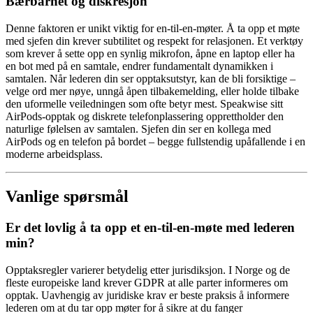
Bærbarhet og diskresjon
Denne faktoren er unikt viktig for en-til-en-møter. Å ta opp et møte
med sjefen din krever subtilitet og respekt for relasjonen. Et verktøy
som krever å sette opp en synlig mikrofon, åpne en laptop eller ha
en bot med på en samtale, endrer fundamentalt dynamikken i
samtalen. Når lederen din ser opptaksutstyr, kan de bli forsiktige –
velge ord mer nøye, unngå åpen tilbakemelding, eller holde tilbake
den uformelle veiledningen som ofte betyr mest. Speakwise sitt
AirPods-opptak og diskrete telefonplassering opprettholder den
naturlige følelsen av samtalen. Sjefen din ser en kollega med
AirPods og en telefon på bordet – begge fullstendig upåfallende i en
moderne arbeidsplass.
Vanlige spørsmål
Er det lovlig å ta opp et en-til-en-møte med lederen
min?
Opptaksregler varierer betydelig etter jurisdiksjon. I Norge og de
fleste europeiske land krever GDPR at alle parter informeres om
opptak. Uavhengig av juridiske krav er beste praksis å informere
lederen om at du tar opp møter for å sikre at du fanger