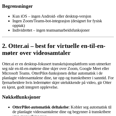
Begrensninger
Kun iOS – ingen Android- eller desktop-versjon
Ingen Zoom/Teams-bot-integrasjon (designet for fysisk
opptak)
Individrettet – ingen teamsamarbeidsfunksjoner
2. Otter.ai – best for virtuelle en-til-en-
møter over videosamtaler
Otter.ai er en desktop-fokusert transkrisjonsplattform som utmerker
seg når en-til-en-møtene dine skjer over Zoom, Google Meet eller
Microsoft Teams. OtterPilot-funksjonen deltar automatisk i de
planlagte videosamtalene dine, tar opp og transkriberer i sanntid. For
fjernarbeidere hvis ledermøter skjer utelukkende på video, gir Otter
en kjent, godt integrert opplevelse.
Nøkkelfunksjoner
OtterPilot-automatisk deltakelse
: Kobler seg automatisk til
de planlagte videosamtalene dine og begynner å transkribere