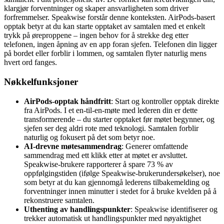
klargjør forventninger og skaper ansvarligheten som driver
forfremmelser. Speakwise forstår denne konteksten. AirPods-basert
opptak betyr at du kan starte opptaket av samtalen med et enkelt
trykk på øreproppene – ingen behov for å strekke deg etter
telefonen, ingen åpning av en app foran sjefen. Telefonen din ligger
på bordet eller forblir i lommen, og samtalen flyter naturlig mens
hvert ord fanges.
Nøkkelfunksjoner
AirPods-opptak håndfritt
: Start og kontroller opptak direkte
fra AirPods. I et en-til-en-møte med lederen din er dette
transformerende – du starter opptaket før møtet begynner, og
sjefen ser deg aldri rote med teknologi. Samtalen forblir
naturlig og fokusert på det som betyr noe.
AI-drevne møtesammendrag
: Generer omfattende
sammendrag med ett klikk etter at møtet er avsluttet.
Speakwise-brukere rapporterer å spare 73 % av
oppfølgingstiden (ifølge Speakwise-brukerundersøkelser), noe
som betyr at du kan gjennomgå lederens tilbakemelding og
forventninger innen minutter i stedet for å bruke kvelden på å
rekonstruere samtalen.
Uthenting av handlingspunkter
: Speakwise identifiserer og
trekker automatisk ut handlingspunkter med nøyaktighet