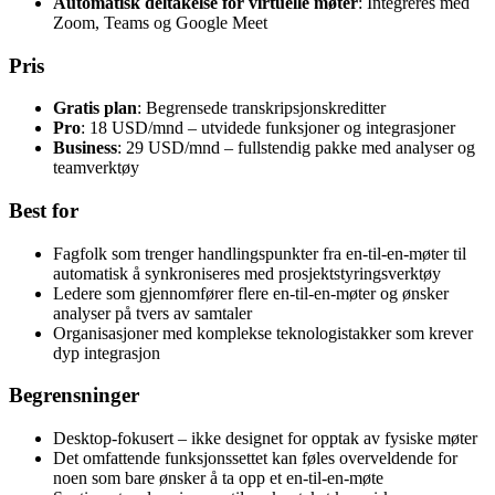
Automatisk deltakelse for virtuelle møter
: Integreres med
Zoom, Teams og Google Meet
Pris
Gratis plan
: Begrensede transkripsjonskreditter
Pro
: 18 USD/mnd – utvidede funksjoner og integrasjoner
Business
: 29 USD/mnd – fullstendig pakke med analyser og
teamverktøy
Best for
Fagfolk som trenger handlingspunkter fra en-til-en-møter til
automatisk å synkroniseres med prosjektstyringsverktøy
Ledere som gjennomfører flere en-til-en-møter og ønsker
analyser på tvers av samtaler
Organisasjoner med komplekse teknologistakker som krever
dyp integrasjon
Begrensninger
Desktop-fokusert – ikke designet for opptak av fysiske møter
Det omfattende funksjonssettet kan føles overveldende for
noen som bare ønsker å ta opp et en-til-en-møte