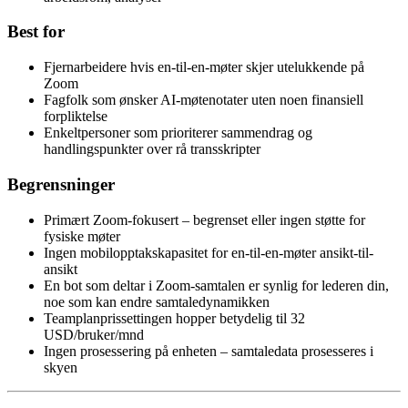
Best for
Fjernarbeidere hvis en-til-en-møter skjer utelukkende på
Zoom
Fagfolk som ønsker AI-møtenotater uten noen finansiell
forpliktelse
Enkeltpersoner som prioriterer sammendrag og
handlingspunkter over rå transskripter
Begrensninger
Primært Zoom-fokusert – begrenset eller ingen støtte for
fysiske møter
Ingen mobilopptakskapasitet for en-til-en-møter ansikt-til-
ansikt
En bot som deltar i Zoom-samtalen er synlig for lederen din,
noe som kan endre samtaledynamikken
Teamplanprissettingen hopper betydelig til 32
USD/bruker/mnd
Ingen prosessering på enheten – samtaledata prosesseres i
skyen