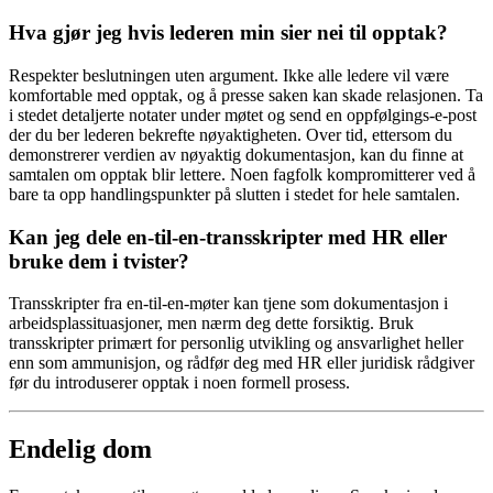
Hva gjør jeg hvis lederen min sier nei til opptak?
Respekter beslutningen uten argument. Ikke alle ledere vil være
komfortable med opptak, og å presse saken kan skade relasjonen. Ta
i stedet detaljerte notater under møtet og send en oppfølgings-e-post
der du ber lederen bekrefte nøyaktigheten. Over tid, ettersom du
demonstrerer verdien av nøyaktig dokumentasjon, kan du finne at
samtalen om opptak blir lettere. Noen fagfolk kompromitterer ved å
bare ta opp handlingspunkter på slutten i stedet for hele samtalen.
Kan jeg dele en-til-en-transskripter med HR eller
bruke dem i tvister?
Transskripter fra en-til-en-møter kan tjene som dokumentasjon i
arbeidsplassituasjoner, men nærm deg dette forsiktig. Bruk
transskripter primært for personlig utvikling og ansvarlighet heller
enn som ammunisjon, og rådfør deg med HR eller juridisk rådgiver
før du introduserer opptak i noen formell prosess.
Endelig dom