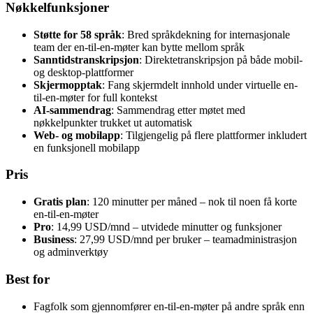
Nøkkelfunksjoner
Støtte for 58 språk
: Bred språkdekning for internasjonale
team der en-til-en-møter kan bytte mellom språk
Sanntidstranskripsjon
: Direktetranskripsjon på både mobil-
og desktop-plattformer
Skjermopptak
: Fang skjermdelt innhold under virtuelle en-
til-en-møter for full kontekst
AI-sammendrag
: Sammendrag etter møtet med
nøkkelpunkter trukket ut automatisk
Web- og mobilapp
: Tilgjengelig på flere plattformer inkludert
en funksjonell mobilapp
Pris
Gratis plan
: 120 minutter per måned – nok til noen få korte
en-til-en-møter
Pro
: 14,99 USD/mnd – utvidede minutter og funksjoner
Business
: 27,99 USD/mnd per bruker – teamadministrasjon
og adminverktøy
Best for
Fagfolk som gjennomfører en-til-en-møter på andre språk enn