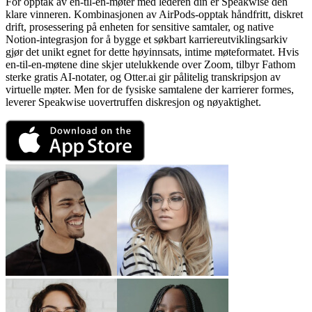
For opptak av en-til-en-møter med lederen din er Speakwise den
klare vinneren. Kombinasjonen av AirPods-opptak håndfritt, diskret
drift, prosessering på enheten for sensitive samtaler, og native
Notion-integrasjon for å bygge et søkbart karriereutviklingsarkiv
gjør det unikt egnet for dette høyinnsats, intime møteformatet. Hvis
en-til-en-møtene dine skjer utelukkende over Zoom, tilbyr Fathom
sterke gratis AI-notater, og Otter.ai gir pålitelig transkripsjon av
virtuelle møter. Men for de fysiske samtalene der karrierer formes,
leverer Speakwise uovertruffen diskresjon og nøyaktighet.