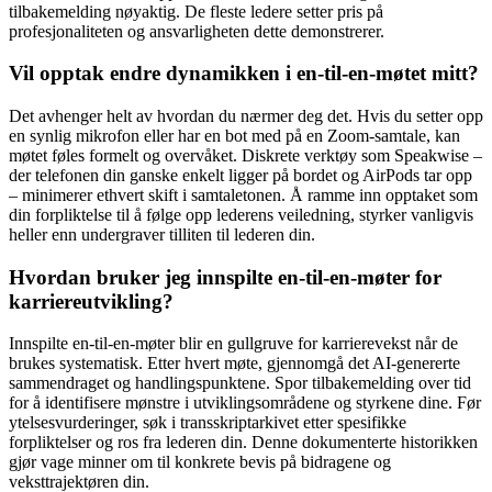
tilbakemelding nøyaktig. De fleste ledere setter pris på
profesjonaliteten og ansvarligheten dette demonstrerer.
Vil opptak endre dynamikken i en-til-en-møtet mitt?
Det avhenger helt av hvordan du nærmer deg det. Hvis du setter opp
en synlig mikrofon eller har en bot med på en Zoom-samtale, kan
møtet føles formelt og overvåket. Diskrete verktøy som Speakwise –
der telefonen din ganske enkelt ligger på bordet og AirPods tar opp
– minimerer ethvert skift i samtaletonen. Å ramme inn opptaket som
din forpliktelse til å følge opp lederens veiledning, styrker vanligvis
heller enn undergraver tilliten til lederen din.
Hvordan bruker jeg innspilte en-til-en-møter for
karriereutvikling?
Innspilte en-til-en-møter blir en gullgruve for karrierevekst når de
brukes systematisk. Etter hvert møte, gjennomgå det AI-genererte
sammendraget og handlingspunktene. Spor tilbakemelding over tid
for å identifisere mønstre i utviklingsområdene og styrkene dine. Før
ytelsesvurderinger, søk i transskriptarkivet etter spesifikke
forpliktelser og ros fra lederen din. Denne dokumenterte historikken
gjør vage minner om til konkrete bevis på bidragene og
veksttrajektøren din.