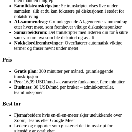
uten manuell inngrep
Sanntidstranskripsjon
: Se transkriptet vises live under
samtalen, slik at du kan fokusere på diskusjonen i stedet for
notatskriving
AI-sammendrag
: Grunnleggende AI-genererte sammendrag
etter hvert møte, som fremhever viktige diskusjonspunkter
Samarbeidsrom
: Del transkripter med lederen din for å sikre
samsvar om hva som ble diskutert og avtalt
Nøkkelordfremhevinger
: Overflaterer automatisk viktige
termer og fraser nevnt under møtet
Pris
Gratis plan
: 300 minutter per måned, grunnleggende
transkripsjon
Pro
: 16,99 USD/mnd – avanserte funksjoner, flere minutter
Business
: 30 USD/mnd per bruker – adminkontroller,
teamfunksjoner
Best for
Fjernarbeidere hvis en-til-en-møter skjer utelukkende over
Zoom, Teams eller Google Meet
Ledere og rapporter som ønsker et delt transskript for
gjensidig ansvarlighet