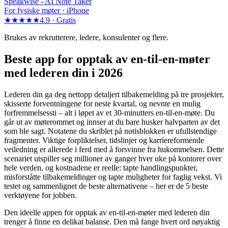
Speakwise -
AI Note Taker
For fysiske møter · iPhone
★★★★★
4.9 ·
Gratis
Brukes av rekrutterere, ledere, konsulenter og flere.
Beste app for opptak av en-til-en-møter
med lederen din i 2026
Lederen din ga deg nettopp detaljert tilbakemelding på tre prosjekter,
skisserte forventningene for neste kvartal, og nevnte en mulig
forfremmelsessti – alt i løpet av et 30-minutters en-til-en-møte. Du
går ut av møterommet og innser at du bare husker halvparten av det
som ble sagt. Notatene du skriblet på notisblokken er ufullstendige
fragmenter. Viktige forpliktelser, tidslinjer og karriereformende
veiledning er allerede i ferd med å forsvinne fra hukommelsen. Dette
scenariet utspiller seg millioner av ganger hver uke på kontorer over
hele verden, og kostnadene er reelle: tapte handlingspunkter,
misforståtte tilbakemeldinger og tapte muligheter for faglig vekst. Vi
testet og sammenlignet de beste alternativene – her er de 5 beste
verktøyene for jobben.
Den ideelle appen for opptak av en-til-en-møter med lederen din
trenger å finne en delikat balanse. Den må fange hvert ord nøyaktig