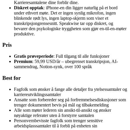
Karrieresamtalene dine forblir dine.
Diskret opptak
: iPhone-en din ligger naturlig på et bord
under ethvert møte. Det er ingen synlig mikrofon, ingen
blinkende rødt lys, ingen laptop-skjerm som viser et
transkripsjongrensesnitt. Speakwise tar opp diskret, og
bevarer den psykologiske tryggheten som gjør en-til-en-møter
produktive.
Pris
Gratis prøveperiode
: Full tilgang til alle funksjoner
Premium
: 59,99 USD/år – ubegrenset transkripsjon, AI-
sammendrag, Notion-synk, over 100 språk
Best for
Fagfolk som ønsker å fange alle detaljer fra ytelsessamtaler og
karriereutviklingssamtaler
Ansatte som forbereder seg på forfremmelsesdiskusjoner som
trenger dokumentert bevis på mål og tilbakemelding
Alle som møter lederen sin ansikt-til-ansikt og ønsker
nøyaktige referater uten å forstyrre samtalen
Personvernbevisste fagfolk som trenger sensitive
arbeidsplasssamtaler til å forbli på enheten sin