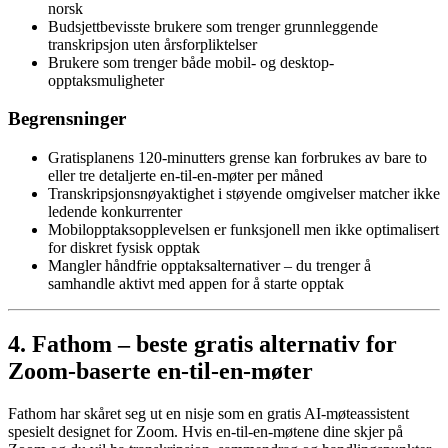
norsk
Budsjettbevisste brukere som trenger grunnleggende
transkripsjon uten årsforpliktelser
Brukere som trenger både mobil- og desktop-
opptaksmuligheter
Begrensninger
Gratisplanens 120-minutters grense kan forbrukes av bare to
eller tre detaljerte en-til-en-møter per måned
Transkripsjonsnøyaktighet i støyende omgivelser matcher ikke
ledende konkurrenter
Mobilopptaksopplevelsen er funksjonell men ikke optimalisert
for diskret fysisk opptak
Mangler håndfrie opptaksalternativer – du trenger å
samhandle aktivt med appen for å starte opptak
4. Fathom – beste gratis alternativ for
Zoom-baserte en-til-en-møter
Fathom har skåret seg ut en nisje som en gratis AI-møteassistent
spesielt designet for Zoom. Hvis en-til-en-møtene dine skjer på