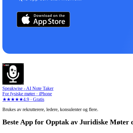
Speakwise -
AI Note Taker
For fysiske møter · iPhone
★★★★★
4.9 ·
Gratis
Brukes av rekrutterere, ledere, konsulenter og flere.
Beste App for Opptak av Juridiske Møter o