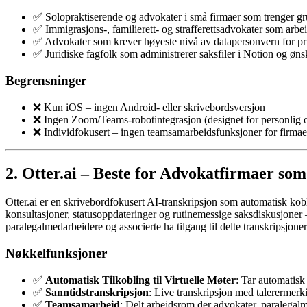
✅ Solopraktiserende og advokater i små firmaer som trenger g
✅ Immigrasjons-, familierett- og strafferettsadvokater som arbe
✅ Advokater som krever høyeste nivå av datapersonvern for p
✅ Juridiske fagfolk som administrerer saksfiler i Notion og ø
Begrensninger
❌ Kun iOS – ingen Android- eller skrivebordsversjon
❌ Ingen Zoom/Teams-robotintegrasjon (designet for personlig 
❌ Individfokusert – ingen teamsamarbeidsfunksjoner for firmae
2. Otter.ai – Beste for Advokatfirmaer so
Otter.ai er en skrivebordfokusert AI-transkripsjon som automatisk kob
konsultasjoner, statusoppdateringer og rutinemessige saksdiskusjone
paralegalmedarbeidere og associerte ha tilgang til delte transkripsjone
Nøkkelfunksjoner
✅
Automatisk Tilkobling til Virtuelle Møter
: Tar automatisk
✅
Sanntidstranskripsjon
: Live transkripsjon med talerermerk
✅
Teamsamarbeid
: Delt arbeidsrom der advokater, paralegalm