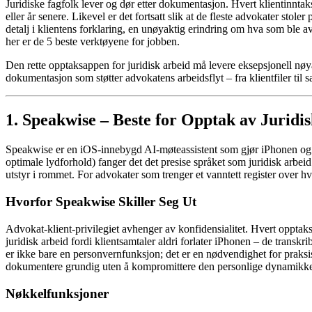
Juridiske fagfolk lever og dør etter dokumentasjon. Hvert klientinnta
eller år senere. Likevel er det fortsatt slik at de fleste advokater st
detalj i klientens forklaring, en unøyaktig erindring om hva som ble av
her er de 5 beste verktøyene for jobben.
Den rette opptaksappen for juridisk arbeid må levere eksepsjonell nøya
dokumentasjon som støtter advokatens arbeidsflyt – fra klientfiler til 
1. Speakwise – Beste for Opptak av Juridi
Speakwise er en iOS-innebygd AI-møteassistent som gjør iPhonen og 
optimale lydforhold) fanger det det presise språket som juridisk arbeid
utstyr i rommet. For advokater som trenger et vanntett register over h
Hvorfor Speakwise Skiller Seg Ut
Advokat-klient-privilegiet avhenger av konfidensialitet. Hvert opptak
juridisk arbeid fordi klientsamtaler aldri forlater iPhonen – de transkr
er ikke bare en personvernfunksjon; det er en nødvendighet for praks
dokumentere grundig uten å kompromittere den personlige dynamikken
Nøkkelfunksjoner