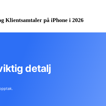
g Klientsamtaler på iPhone i 2026
viktig detalj
opptak.