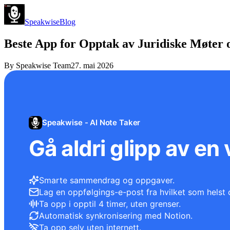
Speakwise
Blog
Beste App for Opptak av Juridiske Møter o
By
Speakwise Team
27. mai 2026
Speakwise - AI Note Taker
Gå aldri glipp av en 
Smarte sammendrag og oppgaver.
Lag en oppfølgings-e-post fra hvilket som helst 
Ta opp i opptil 4 timer, uten grenser.
Automatisk synkronisering med Notion.
Ta opp selv uten internett.