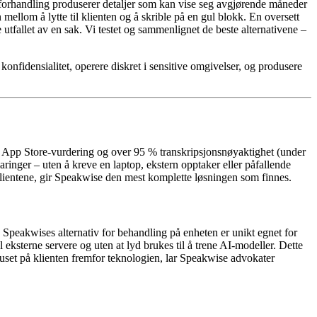
ksforhandling produserer detaljer som kan vise seg avgjørende måneder
mellom å lytte til klienten og å skrible på en gul blokk. En oversett
 utfallet av en sak. Vi testet og sammenlignet de beste alternativene –
onfidensialitet, operere diskret i sensitive omgivelser, og produsere
 App Store-vurdering og over 95 % transkripsjonsnøyaktighet (under
aringer – uten å kreve en laptop, ekstern opptaker eller påfallende
 klientene, gir Speakwise den mest komplette løsningen som finnes.
 Speakwises alternativ for behandling på enheten er unikt egnet for
l eksterne servere og uten at lyd brukes til å trene AI-modeller. Dette
uset på klienten fremfor teknologien, lar Speakwise advokater