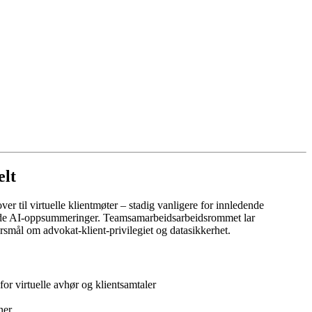
elt
r til virtuelle klientmøter – stadig vanligere for innledende
ggende AI-oppsummeringer. Teamsamarbeidsarbeidsrommet lar
pørsmål om advokat-klient-privilegiet og datasikkerhet.
or virtuelle avhør og klientsamtaler
ner