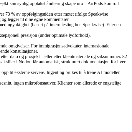
sesøkt kan synlig opptakshåndtering skape uro – AirPods-kontroll
arer 73 % av oppfølgingstiden etter møtet (ifølge Speakwise
g og legger til dine egne kommentarer.
 med nøyaktighet (basert på intern testing hos Speakwise). Etter en
ksepsjonell presisjon (under optimale lydforhold).
ende omgivelser. For immigrasjonsadvokater, internasjonale
dende konsultasjoner.
tter dato og prosjekt – eller etter klientmateriale og saksnummer. 82
aksfiler i Notion får automatisk, strukturert dokumentasjon for hver
opp til eksterne servere. Ingenting brukes til å trene AI-modeller.
snitt, ingen mikrofonstativer. Klienter som allerede er engstelige