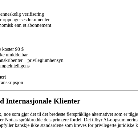
enneskelig verifisering
er oppdagelsesdokumenter
onomisk enn et abonnement
e koster 90 $
kke umiddelbar
ranskribenter – privilegiumhensyn
møteintelligens
mer)
ranskripsjon
ed Internasjonale Klienter
, noe som gjør det til det bredeste flerspråklige alternativet som er til
, er Nottas språkbredde dets primære fordel. Det tilbyr AI-oppsummering
oppfyller kanskje ikke standardene som kreves for privilegerte juridisk