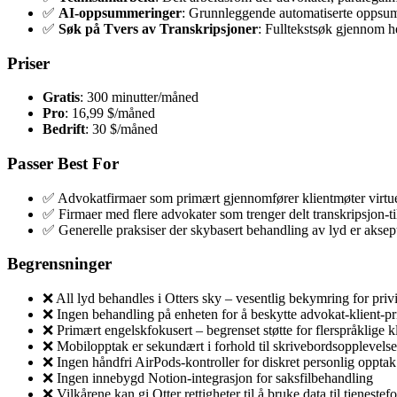
✅
AI-oppsummeringer
: Grunnleggende automatiserte oppsum
✅
Søk på Tvers av Transkripsjoner
: Fulltekstsøk gjennom he
Priser
Gratis
: 300 minutter/måned
Pro
: 16,99 $/måned
Bedrift
: 30 $/måned
Passer Best For
✅ Advokatfirmaer som primært gjennomfører klientmøter virtue
✅ Firmaer med flere advokater som trenger delt transkripsjon-t
✅ Generelle praksiser der skybasert behandling av lyd er aksep
Begrensninger
❌ All lyd behandles i Otters sky – vesentlig bekymring for pri
❌ Ingen behandling på enheten for å beskytte advokat-klient-pri
❌ Primært engelskfokusert – begrenset støtte for flerspråklige k
❌ Mobilopptak er sekundært i forhold til skrivebordsopplevels
❌ Ingen håndfri AirPods-kontroller for diskret personlig opptak
❌ Ingen innebygd Notion-integrasjon for saksfilbehandling
❌ Vilkårene kan gi Otter rettigheter til å bruke data til tjenes