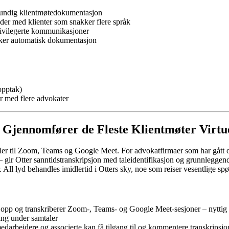
rundig klientmøtedokumentasjon
ider med klienter som snakker flere språk
rivilegerte kommunikasjoner
nsker automatisk dokumentasjon
opptak)
r med flere advokater
m Gjennomfører de Fleste Klientmøter Virtu
ler til Zoom, Teams og Google Meet. For advokatfirmaer som har gått ove
r – gir Otter sanntidstranskripsjon med taleidentifikasjon og grunnle
r. All lyd behandles imidlertid i Otters sky, noe som reiser vesentlige s
 opp og transkriberer Zoom-, Teams- og Google Meet-sesjoner – nyttig f
ing under samtaler
edarbeidere og associerte kan få tilgang til og kommentere transkripsjo