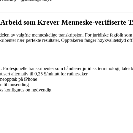
k Arbeid som Krever Menneske-verifiserte 
en av valgfrie menneskelige transkripsjon. For juridiske fagfolk som tre
benter nær-perfekte resultater. Opptakeren fanger høykvalitetslyd offl
t
: Profesjonelle transkribenter som håndterer juridisk terminologi, talei
tisert alternativ til 0,25 $/minutt for rutinesaker
emmeopptak på iPhone
em til innsending
eks konfigurasjon nødvendig