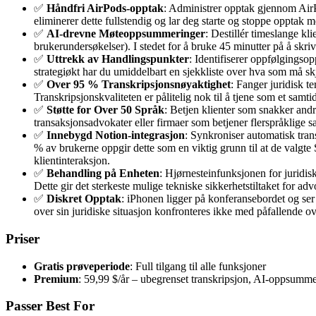
✅
Håndfri AirPods-opptak
: Administrer opptak gjennom AirPo
eliminerer dette fullstendig og lar deg starte og stoppe opptak m
✅
AI-drevne Møteoppsummeringer
: Destillér timeslange kl
brukerundersøkelser). I stedet for å bruke 45 minutter på å skr
✅
Uttrekk av Handlingspunkter
: Identifiserer oppfølgingsop
strategiøkt har du umiddelbart en sjekkliste over hva som må sk
✅
Over 95 % Transkripsjonsnøyaktighet
: Fanger juridisk t
Transkripsjonskvaliteten er pålitelig nok til å tjene som et samt
✅
Støtte for Over 50 Språk
: Betjen klienter som snakker and
transaksjonsadvokater eller firmaer som betjener flerspråklige s
✅
Innebygd Notion-integrasjon
: Synkroniser automatisk tran
% av brukerne oppgir dette som en viktig grunn til at de valgte
klientinteraksjon.
✅
Behandling på Enheten
: Hjørnesteinfunksjonen for juridisk
Dette gir det sterkeste mulige tekniske sikkerhetstiltaket for a
✅
Diskret Opptak
: iPhonen ligger på konferansebordet og ser
over sin juridiske situasjon konfronteres ikke med påfallende ov
Priser
Gratis prøveperiode
: Full tilgang til alle funksjoner
Premium
: 59,99 $/år – ubegrenset transkripsjon, AI-oppsumme
Passer Best For