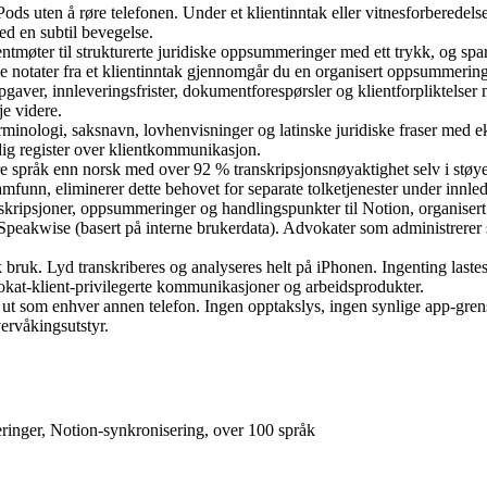
ds uten å røre telefonen. Under et klientinntak eller vitnesforberedel
ed en subtil bevegelse.
ientmøter til strukturerte juridiske oppsummeringer med ett trykk, og sp
ive notater fra et klientinntak gjennomgår du en organisert oppsummerin
pgaver, innleveringsfrister, dokumentforespørsler og klientforpliktelser
je videre.
erminologi, saksnavn, lovhenvisninger og latinske juridiske fraser med e
idig register over klientkommunikasjon.
re språk enn norsk med over 92 % transkripsjonsnøyaktighet selv i støy
amfunn, eliminerer dette behovet for separate tolketjenester under innle
skripsjoner, oppsummeringer og handlingspunkter til Notion, organisert e
 Speakwise (basert på interne brukerdata). Advokater som administrerer s
 bruk. Lyd transkriberes og analyseres helt på iPhonen. Ingenting lastes 
dvokat-klient-privilegerte kommunikasjoner og arbeidsprodukter.
 ut som enhver annen telefon. Ingen opptakslys, ingen synlige app-grense
ervåkingsutstyr.
ringer, Notion-synkronisering, over 100 språk