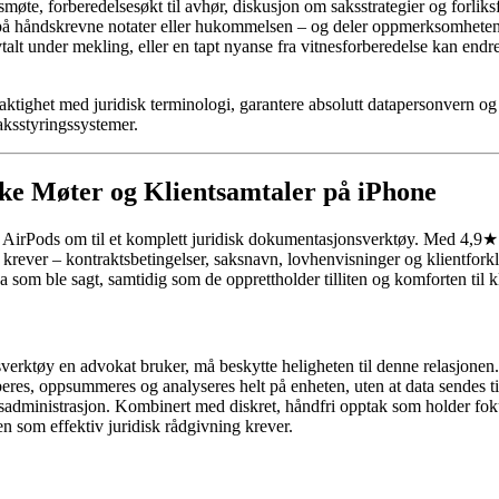
ksmøte, forberedelsesøkt til avhør, diskusjon om saksstrategier og forli
oler på håndskrevne notater eller hukommelsen – og deler oppmerksomheten 
talt under mekling, eller en tapt nyanse fra vitnesforberedelse kan endre
ktighet med juridisk terminologi, garantere absolutt datapersonvern og k
saksstyringssystemer.
ske Møter og Klientsamtaler på iPhone
AirPods om til et komplett juridisk dokumentasjonsverktøy. Med 4,9★
 krever – kontraktsbetingelser, saksnavn, lovhenvisninger og klientforkl
va som ble sagt, samtidig som de opprettholder tilliten og komforten til
sverktøy en advokat bruker, må beskytte heligheten til denne relasjonen.
iberes, oppsummeres og analyseres helt på enheten, uten at data sendes ti
isadministrasjon. Kombinert med diskret, håndfri opptak som holder fok
 som effektiv juridisk rådgivning krever.