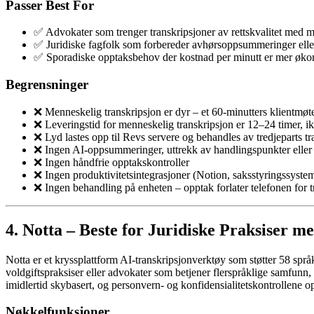
Passer Best For
✅ Advokater som trenger transkripsjoner av rettskvalitet med m
✅ Juridiske fagfolk som forbereder avhørsoppsummeringer ell
✅ Sporadiske opptaksbehov der kostnad per minutt er mer øk
Begrensninger
❌ Menneskelig transkripsjon er dyr – et 60-minutters klientmøt
❌ Leveringstid for menneskelig transkripsjon er 12–24 timer, i
❌ Lyd lastes opp til Revs servere og behandles av tredjeparts t
❌ Ingen AI-oppsummeringer, uttrekk av handlingspunkter eller 
❌ Ingen håndfrie opptakskontroller
❌ Ingen produktivitetsintegrasjoner (Notion, saksstyringssyste
❌ Ingen behandling på enheten – opptak forlater telefonen for t
4. Notta – Beste for Juridiske Praksiser m
Notta er et kryssplattform AI-transkripsjonverktøy som støtter 58 språk
voldgiftspraksiser eller advokater som betjener flerspråklige samfunn
imidlertid skybasert, og personvern- og konfidensialitetskontrollene 
Nøkkelfunksjoner