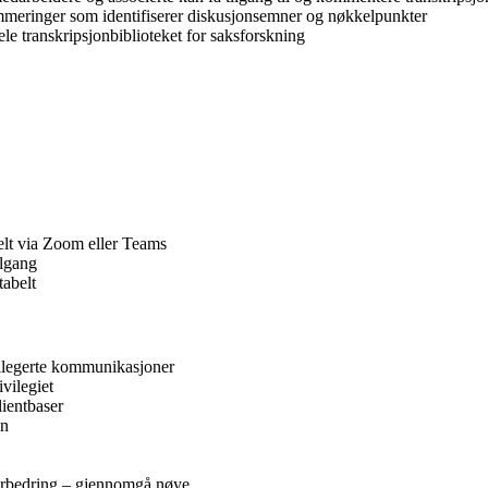
meringer som identifiserer diskusjonsemner og nøkkelpunkter
le transkripsjonbiblioteket for saksforskning
lt via Zoom eller Teams
ilgang
tabelt
vilegerte kommunikasjoner
vilegiet
lientbaser
en
teforbedring – gjennomgå nøye