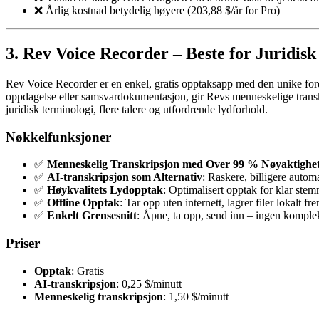
❌ Årlig kostnad betydelig høyere (203,88 $/år for Pro)
3. Rev Voice Recorder – Beste for Juridis
Rev Voice Recorder er en enkel, gratis opptaksapp med den unike fordel
oppdagelse eller samsvardokumentasjon, gir Revs menneskelige transkri
juridisk terminologi, flere talere og utfordrende lydforhold.
Nøkkelfunksjoner
✅
Menneskelig Transkripsjon med Over 99 % Nøyaktighe
✅
AI-transkripsjon som Alternativ
: Raskere, billigere automa
✅
Høykvalitets Lydopptak
: Optimalisert opptak for klar st
✅
Offline Opptak
: Tar opp uten internett, lagrer filer lokalt fr
✅
Enkelt Grensesnitt
: Åpne, ta opp, send inn – ingen kompl
Priser
Opptak
: Gratis
AI-transkripsjon
: 0,25 $/minutt
Menneskelig transkripsjon
: 1,50 $/minutt