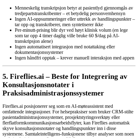
Menneskelig transkripsjon betyr at pasientlyd gjennomgås av
tredjepartstranskribenter – et betydelig personvernhensyn
Ingen AI-oppsummeringer eller uttrekk av handlingspunkter –
tar opp og transkriberer, men syntetiserer ikke
Per-minutt-prising blir dyr ved høyt klinisk volum (en lege
som tar opp 4 timer daglig ville bruke 60 $/dag på AI-
transkripsjon alene)
Ingen automatisert integrasjon med notattaking eller
dokumentasjonssystemer
Ingen håndfri opptak – krever manuell interaksjon med appen
5. Fireflies.ai – Beste for Integrering av
Konsultasjonsnotater i
Praksisadministrasjonssystemer
Fireflies.ai posisjonerer seg som en AI-møteassistent med
omfattende integrasjoner. For helsepraksiser som bruker CRM-stilte
pasientadministrasjonssystemer, prosjektstyringsverktøy eller
flerflatformkommunikasjonsarbeidsflyter, kan Fireflies automatisk
skyve konsultasjonsnotater og handlingspunkter inn i disse
systemene. Samtaleintelligens-funksjonene tilbyr analyser som noen