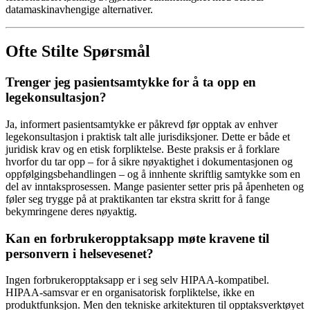
datamaskinavhengige alternativer.
Ofte Stilte Spørsmål
Trenger jeg pasientsamtykke for å ta opp en
legekonsultasjon?
Ja, informert pasientsamtykke er påkrevd før opptak av enhver
legekonsultasjon i praktisk talt alle jurisdiksjoner. Dette er både et
juridisk krav og en etisk forpliktelse. Beste praksis er å forklare
hvorfor du tar opp – for å sikre nøyaktighet i dokumentasjonen og
oppfølgingsbehandlingen – og å innhente skriftlig samtykke som en
del av inntaksprosessen. Mange pasienter setter pris på åpenheten og
føler seg trygge på at praktikanten tar ekstra skritt for å fange
bekymringene deres nøyaktig.
Kan en forbrukeropptaksapp møte kravene til
personvern i helsevesenet?
Ingen forbrukeropptaksapp er i seg selv HIPAA-kompatibel.
HIPAA-samsvar er en organisatorisk forpliktelse, ikke en
produktfunksjon. Men den tekniske arkitekturen til opptaksverktøyet