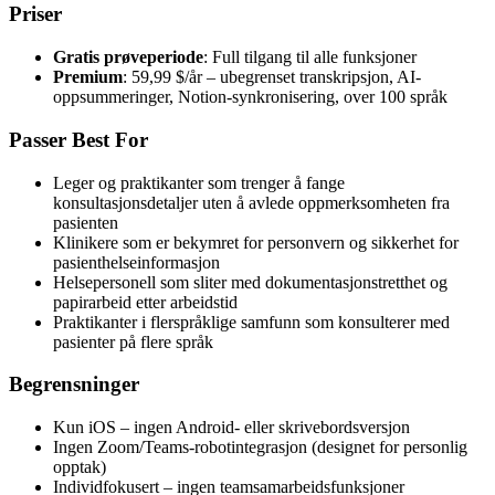
Priser
Gratis prøveperiode
: Full tilgang til alle funksjoner
Premium
: 59,99 $/år – ubegrenset transkripsjon, AI-
oppsummeringer, Notion-synkronisering, over 100 språk
Passer Best For
Leger og praktikanter som trenger å fange
konsultasjonsdetaljer uten å avlede oppmerksomheten fra
pasienten
Klinikere som er bekymret for personvern og sikkerhet for
pasienthelseinformasjon
Helsepersonell som sliter med dokumentasjonstretthet og
papirarbeid etter arbeidstid
Praktikanter i flerspråklige samfunn som konsulterer med
pasienter på flere språk
Begrensninger
Kun iOS – ingen Android- eller skrivebordsversjon
Ingen Zoom/Teams-robotintegrasjon (designet for personlig
opptak)
Individfokusert – ingen teamsamarbeidsfunksjoner