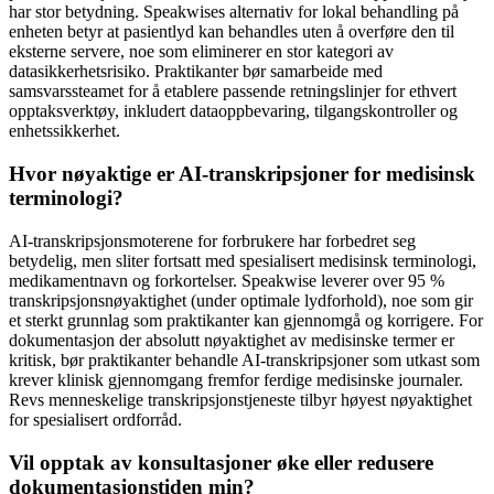
har stor betydning. Speakwises alternativ for lokal behandling på
enheten betyr at pasientlyd kan behandles uten å overføre den til
eksterne servere, noe som eliminerer en stor kategori av
datasikkerhetsrisiko. Praktikanter bør samarbeide med
samsvarssteamet for å etablere passende retningslinjer for ethvert
opptaksverktøy, inkludert dataoppbevaring, tilgangskontroller og
enhetssikkerhet.
Hvor nøyaktige er AI-transkripsjoner for medisinsk
terminologi?
AI-transkripsjonsmoterene for forbrukere har forbedret seg
betydelig, men sliter fortsatt med spesialisert medisinsk terminologi,
medikamentnavn og forkortelser. Speakwise leverer over 95 %
transkripsjonsnøyaktighet (under optimale lydforhold), noe som gir
et sterkt grunnlag som praktikanter kan gjennomgå og korrigere. For
dokumentasjon der absolutt nøyaktighet av medisinske termer er
kritisk, bør praktikanter behandle AI-transkripsjoner som utkast som
krever klinisk gjennomgang fremfor ferdige medisinske journaler.
Revs menneskelige transkripsjonstjeneste tilbyr høyest nøyaktighet
for spesialisert ordforråd.
Vil opptak av konsultasjoner øke eller redusere
dokumentasjonstiden min?