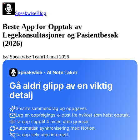
Speakwise
Blog
Beste App for Opptak av
Legekonsultasjoner og Pasientbesøk
(2026)
By
Speakwise Team
13. mai 2026
Speakwise - AI Note Taker
Gå aldri glipp av en viktig
detalj
Smarte sammendrag og oppgaver.
Lag en oppfølgings-e-post fra hvilket som helst opptak.
Ta opp i opptil 4 timer, uten grenser.
Automatisk synkronisering med Notion.
Ta opp selv uten internett.