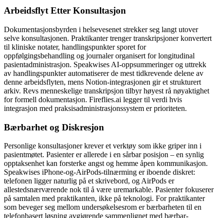
Arbeidsflyt Etter Konsultasjon
Dokumentasjonsbyrden i helsevesenet strekker seg langt utover
selve konsultasjonen. Praktikanter trenger transkripsjoner konvertert
til kliniske notater, handlingspunkter sporet for
oppfølgingsbehandling og journaler organisert for longitudinal
pasientadministrasjon. Speakwises AI-oppsummeringer og uttrekk
av handlingspunkter automatiserer de mest tidkrevende delene av
denne arbeidsflyten, mens Notion-integrasjonen gir et strukturert
arkiv. Revs menneskelige transkripsjon tilbyr høyest rå nøyaktighet
for formell dokumentasjon. Fireflies.ai legger til verdi hvis
integrasjon med praksisadministrasjonssystem er prioriteten.
Bærbarhet og Diskresjon
Personlige konsultasjoner krever et verktøy som ikke griper inn i
pasientmøtet. Pasienter er allerede i en sårbar posisjon – en synlig
opptaksenhet kan forsterke angst og hemme åpen kommunikasjon.
Speakwises iPhone-og-AirPods-tilnærming er iboende diskret:
telefonen ligger naturlig på et skrivebord, og AirPods er
allestedsnærværende nok til å være uremarkable. Pasienter fokuserer
på samtalen med praktikanten, ikke på teknologi. For praktikanter
som beveger seg mellom undersøkelsesrom er bærbarheten til en
telefonbasert løsning avgjørende sammenlignet med bærbar-