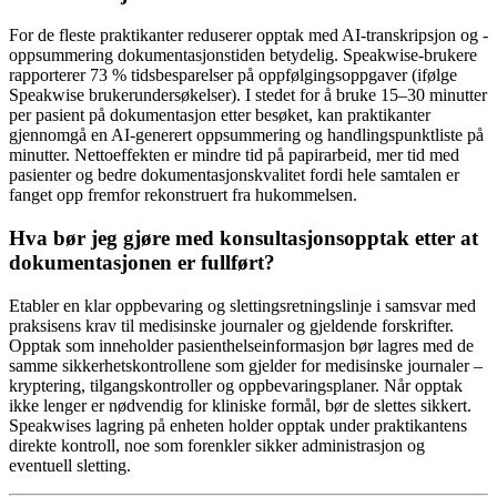
For de fleste praktikanter reduserer opptak med AI-transkripsjon og -
oppsummering dokumentasjonstiden betydelig. Speakwise-brukere
rapporterer 73 % tidsbesparelser på oppfølgingsoppgaver (ifølge
Speakwise brukerundersøkelser). I stedet for å bruke 15–30 minutter
per pasient på dokumentasjon etter besøket, kan praktikanter
gjennomgå en AI-generert oppsummering og handlingspunktliste på
minutter. Nettoeffekten er mindre tid på papirarbeid, mer tid med
pasienter og bedre dokumentasjonskvalitet fordi hele samtalen er
fanget opp fremfor rekonstruert fra hukommelsen.
Hva bør jeg gjøre med konsultasjonsopptak etter at
dokumentasjonen er fullført?
Etabler en klar oppbevaring og slettingsretningslinje i samsvar med
praksisens krav til medisinske journaler og gjeldende forskrifter.
Opptak som inneholder pasienthelseinformasjon bør lagres med de
samme sikkerhetskontrollene som gjelder for medisinske journaler –
kryptering, tilgangskontroller og oppbevaringsplaner. Når opptak
ikke lenger er nødvendig for kliniske formål, bør de slettes sikkert.
Speakwises lagring på enheten holder opptak under praktikantens
direkte kontroll, noe som forenkler sikker administrasjon og
eventuell sletting.