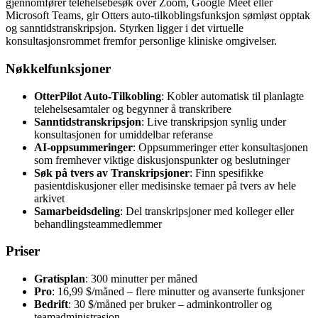
gjennomfører telehelsebesøk over Zoom, Google Meet eller
Microsoft Teams, gir Otters auto-tilkoblingsfunksjon sømløst opptak
og sanntidstranskripsjon. Styrken ligger i det virtuelle
konsultasjonsrommet fremfor personlige kliniske omgivelser.
Nøkkelfunksjoner
OtterPilot Auto-Tilkobling
: Kobler automatisk til planlagte
telehelsesamtaler og begynner å transkribere
Sanntidstranskripsjon
: Live transkripsjon synlig under
konsultasjonen for umiddelbar referanse
AI-oppsummeringer
: Oppsummeringer etter konsultasjonen
som fremhever viktige diskusjonspunkter og beslutninger
Søk på tvers av Transkripsjoner
: Finn spesifikke
pasientdiskusjoner eller medisinske temaer på tvers av hele
arkivet
Samarbeidsdeling
: Del transkripsjoner med kolleger eller
behandlingsteammedlemmer
Priser
Gratisplan
: 300 minutter per måned
Pro
: 16,99 $/måned – flere minutter og avanserte funksjoner
Bedrift
: 30 $/måned per bruker – adminkontroller og
teamadministrasjon