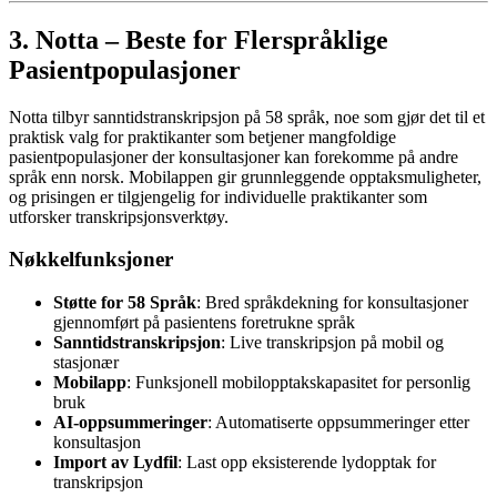
3. Notta – Beste for Flerspråklige
Pasientpopulasjoner
Notta tilbyr sanntidstranskripsjon på 58 språk, noe som gjør det til et
praktisk valg for praktikanter som betjener mangfoldige
pasientpopulasjoner der konsultasjoner kan forekomme på andre
språk enn norsk. Mobilappen gir grunnleggende opptaksmuligheter,
og prisingen er tilgjengelig for individuelle praktikanter som
utforsker transkripsjonsverktøy.
Nøkkelfunksjoner
Støtte for 58 Språk
: Bred språkdekning for konsultasjoner
gjennomført på pasientens foretrukne språk
Sanntidstranskripsjon
: Live transkripsjon på mobil og
stasjonær
Mobilapp
: Funksjonell mobilopptakskapasitet for personlig
bruk
AI-oppsummeringer
: Automatiserte oppsummeringer etter
konsultasjon
Import av Lydfil
: Last opp eksisterende lydopptak for
transkripsjon