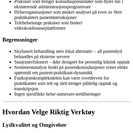
Praksiser som trenger konsultasjonsnotater som flyter inn i
eksisterende administrasjonsprogramvare
Helseorganisasjoner som ønsker analyser på tvers av flere
praktikanters pasientinteraksjoner
Telehelsetunge praksiser som bruker
videokonferanseplattformer
Begrensninger
Skybasert behandling uten lokal alternativ – all pasientlyd
behandles på eksterne servere
Stasjonærfokusert – ikke designet for personlig klinisk opptak
Sentimentanalyse brukt på pasientkonsultasjoner reiser etiske
spørsmål om pasient-praktikant-dynamikk
Funksjonskompleksiteten kan være overdreven for
praktikanter som rett og slett trenger pålitelig opptak og
transkripsjon
Ingen spesifikke helse-samsvars-sertifiseringer
Hvordan Velge Riktig Verktøy
Lydkvalitet og Omgivelser