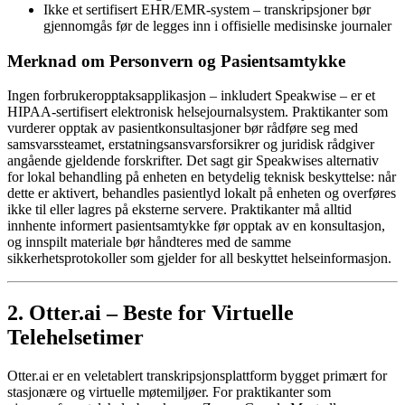
Ikke et sertifisert EHR/EMR-system – transkripsjoner bør
gjennomgås før de legges inn i offisielle medisinske journaler
Merknad om Personvern og Pasientsamtykke
Ingen forbrukeropptaksapplikasjon – inkludert Speakwise – er et
HIPAA-sertifisert elektronisk helsejournalsystem. Praktikanter som
vurderer opptak av pasientkonsultasjoner bør rådføre seg med
samsvarssteamet, erstatningsansvarsforsikrer og juridisk rådgiver
angående gjeldende forskrifter. Det sagt gir Speakwises alternativ
for lokal behandling på enheten en betydelig teknisk beskyttelse: når
dette er aktivert, behandles pasientlyd lokalt på enheten og overføres
ikke til eller lagres på eksterne servere. Praktikanter må alltid
innhente informert pasientsamtykke før opptak av en konsultasjon,
og innspilt materiale bør håndteres med de samme
sikkerhetsprotokoller som gjelder for all beskyttet helseinformasjon.
2. Otter.ai – Beste for Virtuelle
Telehelsetimer
Otter.ai er en veletablert transkripsjonsplattform bygget primært for
stasjonære og virtuelle møtemiljøer. For praktikanter som