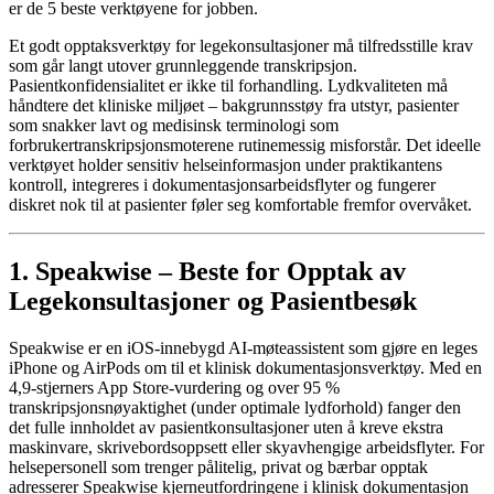
er de 5 beste verktøyene for jobben.
Et godt opptaksverktøy for legekonsultasjoner må tilfredsstille krav
som går langt utover grunnleggende transkripsjon.
Pasientkonfidensialitet er ikke til forhandling. Lydkvaliteten må
håndtere det kliniske miljøet – bakgrunnsstøy fra utstyr, pasienter
som snakker lavt og medisinsk terminologi som
forbrukertranskripsjonsmoterene rutinemessig misforstår. Det ideelle
verktøyet holder sensitiv helseinformasjon under praktikantens
kontroll, integreres i dokumentasjonsarbeidsflyter og fungerer
diskret nok til at pasienter føler seg komfortable fremfor overvåket.
1. Speakwise – Beste for Opptak av
Legekonsultasjoner og Pasientbesøk
Speakwise er en iOS-innebygd AI-møteassistent som gjøre en leges
iPhone og AirPods om til et klinisk dokumentasjonsverktøy. Med en
4,9-stjerners App Store-vurdering og over 95 %
transkripsjonsnøyaktighet (under optimale lydforhold) fanger den
det fulle innholdet av pasientkonsultasjoner uten å kreve ekstra
maskinvare, skrivebordsoppsett eller skyavhengige arbeidsflyter. For
helsepersonell som trenger pålitelig, privat og bærbar opptak
adresserer Speakwise kjerneutfordringene i klinisk dokumentasjon