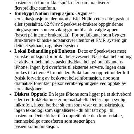
pasienter på foretrukket språk eller som praktiserer i
flerspråklige samfunn.
Innebygd Notion-integrasjon
: Organiser
konsultasjonsjournaler automatisk i Notion etter dato, pasient
eller spesialitet. 82 % av Speakwise-brukere oppgir denne
integrasjonen som en viktig grunn til at de valgte appen
(basert på interne brukerdata). For praktikanter som bygger
strukturerte kliniske notatarkiver utenfor et EMR-system gir
dette et søkbart, organisert system.
Lokal Behandling på Enheten
: Dette er Speakwises mest
kritiske funksjon for bruk i helsevesenet. Når lokal behandling
er aktivert, behandles pasientlyddata helt på praktikantens
iPhone. Ingen lyd overføres til eksterne servere. Ingen data
brukes til å trene AI-modeller. Praktikanten opprettholder full
fysisk forvaring av beskyttet helseinformasjon, noe som
dramatisk forenkler personvernberegningene ved opptak av
konsultasjoner.
Diskret Opptak
: En leges iPhone som ligger på et skrivebord
eller i en frakkelomme er uremarkabelt. Det er ingen synlig
mikrofon, ingen bærbar skjerm som viser en transkripsjon,
ingen teknologi som signaliserer «du blir tatt opp» til
pasienten. Dette bidrar til å opprettholde den komfortable,
menneskelige atmosfæren som støtter åpen
pasientkommunikasjon.