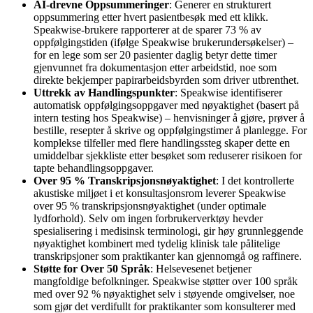
AI-drevne Oppsummeringer
: Generer en strukturert
oppsummering etter hvert pasientbesøk med ett klikk.
Speakwise-brukere rapporterer at de sparer 73 % av
oppfølgingstiden (ifølge Speakwise brukerundersøkelser) –
for en lege som ser 20 pasienter daglig betyr dette timer
gjenvunnet fra dokumentasjon etter arbeidstid, noe som
direkte bekjemper papirarbeidsbyrden som driver utbrenthet.
Uttrekk av Handlingspunkter
: Speakwise identifiserer
automatisk oppfølgingsoppgaver med nøyaktighet (basert på
intern testing hos Speakwise) – henvisninger å gjøre, prøver å
bestille, resepter å skrive og oppfølgingstimer å planlegge. For
komplekse tilfeller med flere handlingssteg skaper dette en
umiddelbar sjekkliste etter besøket som reduserer risikoen for
tapte behandlingsoppgaver.
Over 95 % Transkripsjonsnøyaktighet
: I det kontrollerte
akustiske miljøet i et konsultasjonsrom leverer Speakwise
over 95 % transkripsjonsnøyaktighet (under optimale
lydforhold). Selv om ingen forbrukerverktøy hevder
spesialisering i medisinsk terminologi, gir høy grunnleggende
nøyaktighet kombinert med tydelig klinisk tale pålitelige
transkripsjoner som praktikanter kan gjennomgå og raffinere.
Støtte for Over 50 Språk
: Helsevesenet betjener
mangfoldige befolkninger. Speakwise støtter over 100 språk
med over 92 % nøyaktighet selv i støyende omgivelser, noe
som gjør det verdifullt for praktikanter som konsulterer med