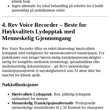
klinisk bruk
Ingen alternativ for lokal behandling på enheten for å holde
pasientdata på praktikantens enhet
4. Rev Voice Recorder – Beste for
Høykvalitets Lydopptak med
Menneskelig Gjennomgang
Rev Voice Recorder tilbyr en enkel tilnærming: høykvalitets
lydopptak med muligheten for menneskesdrevet transkripsjon. For
praktikanter som trenger høyest mulig transkripsjonsnøyaktighet –
særlig for kompleks medisinsk terminologi, spesialistdiktat eller
medisinsrettslig dokumentasjon – gir Revs menneskelige
transkripsjonstjeneste et nøyaktighetsnivå som AI alene ikke har
matchet for klinisk språk.
Nøkkelfunksjoner
Høykvalitets Lydopptak
: Ren, pålitelig lydopptak
optimalisert for stemme
Menneskelig Transkripsjonalternativ
: Profesjonelle
menneskelige transkribenter til 1,50 $/minutt for situasjoner