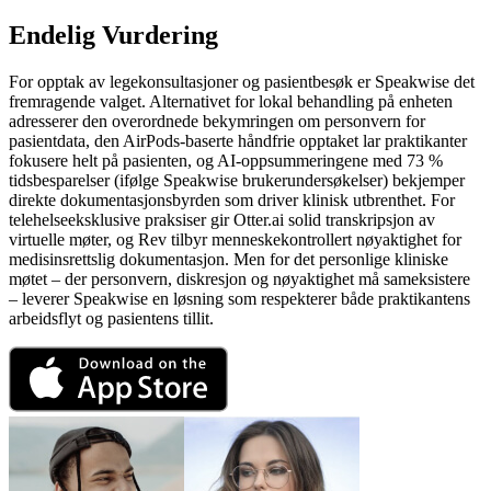
Endelig Vurdering
For opptak av legekonsultasjoner og pasientbesøk er Speakwise det
fremragende valget. Alternativet for lokal behandling på enheten
adresserer den overordnede bekymringen om personvern for
pasientdata, den AirPods-baserte håndfrie opptaket lar praktikanter
fokusere helt på pasienten, og AI-oppsummeringene med 73 %
tidsbesparelser (ifølge Speakwise brukerundersøkelser) bekjemper
direkte dokumentasjonsbyrden som driver klinisk utbrenthet. For
telehelseeksklusive praksiser gir Otter.ai solid transkripsjon av
virtuelle møter, og Rev tilbyr menneskekontrollert nøyaktighet for
medisinsrettslig dokumentasjon. Men for det personlige kliniske
møtet – der personvern, diskresjon og nøyaktighet må sameksistere
– leverer Speakwise en løsning som respekterer både praktikantens
arbeidsflyt og pasientens tillit.