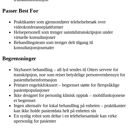
Passer Best For
Praktikanter som gjennomfører telehelsebesøk over
videokonferanseplattformer
Helsepersonell som trenger sanntidstranskripsjon under
virtuelle konsultasjoner
Behandlingsteam som trenger delt tilgang til
konsultasjonsjournaler
Begrensninger
Skybasert behandling – all lyd sendes til Otters servere for
transkripsjon, noe som reiser betydelige personvernhensyn for
pasienthelseinformasjon
Primært engelskfokusert – begrenset støtte for flerspråklige
pasientpopulasjoner
Ikke designet for personlig klinisk opptak – mobilfunksjonene
er begrenset
Ingen alternativ for lokal behandling på enheten – praktikanter
kan ikke holde pasientdata helt på enheten sin
En synlig robot som deltar i en telehelsesamtale kan virke
upersonlig for pasienter