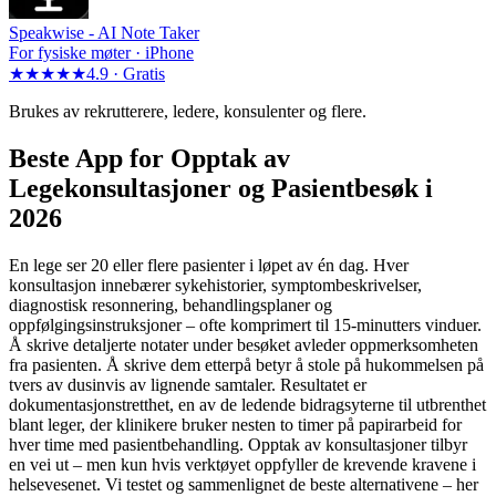
Speakwise -
AI Note Taker
For fysiske møter · iPhone
★★★★★
4.9 ·
Gratis
Brukes av rekrutterere, ledere, konsulenter og flere.
Beste App for Opptak av
Legekonsultasjoner og Pasientbesøk i
2026
En lege ser 20 eller flere pasienter i løpet av én dag. Hver
konsultasjon innebærer sykehistorier, symptombeskrivelser,
diagnostisk resonnering, behandlingsplaner og
oppfølgingsinstruksjoner – ofte komprimert til 15-minutters vinduer.
Å skrive detaljerte notater under besøket avleder oppmerksomheten
fra pasienten. Å skrive dem etterpå betyr å stole på hukommelsen på
tvers av dusinvis av lignende samtaler. Resultatet er
dokumentasjonstretthet, en av de ledende bidragsyterne til utbrenthet
blant leger, der klinikere bruker nesten to timer på papirarbeid for
hver time med pasientbehandling. Opptak av konsultasjoner tilbyr
en vei ut – men kun hvis verktøyet oppfyller de krevende kravene i
helsevesenet. Vi testet og sammenlignet de beste alternativene – her