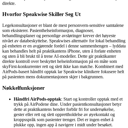
direkte.
Hvorfor Speakwise Skiller Seg Ut
Legekonsultasjoner er blant de mest personvern-sensitive samtalene
som eksisterer. Pasienthelseinformasjon, diagnoser,
behandlingsplaner og personlige avsløringer krever det høyeste
nivået av databeskyttelse. Speakwises alternativ for lokal behandling
på enheten er en avgjørende fordel i denne sammenhengen – lyddata
kan behandles helt på praktikantens iPhone, uten å forlate enheten
og uten å bli brukt til å trene AI-modeller. Dette gir praktikanter
direkte kontroll over beskyttet helseinformasjon på en måte som
skyFirst-konkurrenter rett og slett ikke kan matche. Kombinert med
AirPods-basert håndfri opptak lar Speakwise klinikere fokusere helt
på pasienten mens dokumentasjonen skjer i bakgrunnen.
Nøkkelfunksjoner
Håndfri AirPods-opptak
: Start og kontroller opptak med et
trykk på AirPodene dine. Under pasientkonsultasjoner betyr
dette at praktikantens hender forblir fri for undersøkelse,
gester eller rett og slett opprettholdelse av øyekontakt og
kroppsspråk som pasienter trenger. Det er ingen enhet å
plukke opp, ingen app å navigere i midt under besøket.