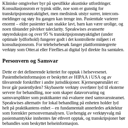
Kliniske omgivelser byr på spesifikke akustiske utfordringer.
Konsultasjonsrom er typisk stille, noe som er gunstig for
transkripsjonsnøyaktighet, men medisinsk utstyr surrer, intercom-
meldinger og støy fra gangen kan trenge inn. Pasienttale varierer
enormt – eldre pasienter kan snakke lavt, barn kan være urolige, og
noen tilstander påvirker taleclarity. Speakwises avanserte
støyreduksjon og over 95 % transkripsjonsnøyaktighet (under
optimale lydforhold) fungerer godt i det kontrollerte miljøet i et
konsultasjonsrom. For telehelsebesøk fanger plattformintegrerte
verktøy som Otter.ai eller Fireflies.ai digital lyd direkte fra samtalen.
Personvern og Samsvar
Dette er det definerende kriteriet for opptak i helsevesenet.
Pasienthelseinformasjon er beskyttet av HIPAA i USA og av
tilsvarende forskrifter i andre jurisdiksjoner. Kjernespørsmålet er:
hvor går pasientlyden? Skybaserte verktøy overfører lyd til eksterne
servere for behandling, noe som skaper datavorvaring og
samsvarsplikter som praktikanter må evaluere med samsvarssteamet.
Speakwises alternativ for lokal behandling på enheten holder lyd
helt på praktikantens enhet – en fundamentalt annerledes arkitektur
som forenkler personvernanalysen. Uavhengig av verktøyvalg må
pasientsamtykke innhentes før ethvert opptak, og transkripsjoner bør
behandles som beskyttet helseinformasjon.