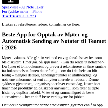
Speakwise -
AI Note Taker
For fysiske møter · iPhone
★★★★★
4.9 ·
Gratis
Brukes av rekrutterere, ledere, konsulenter og flere.
Beste App for Opptak av Møter og
Automatisk Sending av Notater til Teamet
i 2026
Møtet avsluttes. Alle går sin vei med en vag forståelse av hva som
ble diskutert. Timer går. Så spør noen: «Kan du sende ut notatene?»
Du åpner et tomt dokument og prøver å rekonstruere en time samtale
fra hukommelsen. Innen du er ferdig – om du i det hele tatt blir
ferdig – mangler detaljer, handlingspunkter er ufullstendige, og
notatene ankommer så sent at nytten allerede er redusert. Denne
syklusen gjentar seg i organisasjoner hver eneste dag, kaster bort
timer med produktiv tid og skaper ansvarshull som fører til tapte
frister og duplisert arbeid. Vi testet og sammenlignet de beste
alternativene – her er de 5 beste verktøyene for jobben.
Det ideelle verktøyet for denne arbeidsflyten gjør mer enn å ta opp