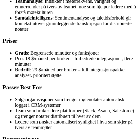
Teamanalyse
: Innsikter i møtefrekvens, varighet og
emnетrender på tvers av teamet, noe som hjelper ledere med å
forstå møtekulturen
Samtaleintelligens
: Sentimentanalyse og taletidsforhold gir
kontekst utover grunnleggende transkripsjon for distribuerte
notater
Priser
Gratis
: Begrensede minutter og funksjoner
Pro
: 18 $/måned per bruker – forbedrede integrasjoner, flere
minutter
Bedrift
: 29 $/måned per bruker – full integrasjonspakke,
analyser, prioritert støtte
Passer Best For
Salgsorganisasjoner som trenger møtenotater automatisk
logget i CRM-systemer
Team som bruker flere plattformer (Slack, Asana, Salesforce)
og trenger notater distribuert til hver av dem
Ledere som ønsker automatisert synlighet i hva som skjer på
tvers av teammøter