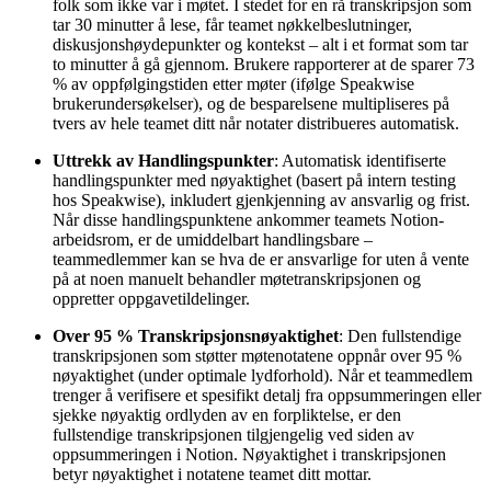
folk som ikke var i møtet. I stedet for en rå transkripsjon som
tar 30 minutter å lese, får teamet nøkkelbeslutninger,
diskusjonshøydepunkter og kontekst – alt i et format som tar
to minutter å gå gjennom. Brukere rapporterer at de sparer 73
% av oppfølgingstiden etter møter (ifølge Speakwise
brukerundersøkelser), og de besparelsene multipliseres på
tvers av hele teamet ditt når notater distribueres automatisk.
Uttrekk av Handlingspunkter
: Automatisk identifiserte
handlingspunkter med nøyaktighet (basert på intern testing
hos Speakwise), inkludert gjenkjenning av ansvarlig og frist.
Når disse handlingspunktene ankommer teamets Notion-
arbeidsrom, er de umiddelbart handlingsbare –
teammedlemmer kan se hva de er ansvarlige for uten å vente
på at noen manuelt behandler møtetranskripsjonen og
oppretter oppgavetildelinger.
Over 95 % Transkripsjonsnøyaktighet
: Den fullstendige
transkripsjonen som støtter møtenotatene oppnår over 95 %
nøyaktighet (under optimale lydforhold). Når et teammedlem
trenger å verifisere et spesifikt detalj fra oppsummeringen eller
sjekke nøyaktig ordlyden av en forpliktelse, er den
fullstendige transkripsjonen tilgjengelig ved siden av
oppsummeringen i Notion. Nøyaktighet i transkripsjonen
betyr nøyaktighet i notatene teamet ditt mottar.