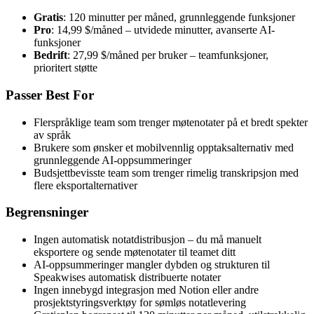
Gratis
: 120 minutter per måned, grunnleggende funksjoner
Pro
: 14,99 $/måned – utvidede minutter, avanserte AI-
funksjoner
Bedrift
: 27,99 $/måned per bruker – teamfunksjoner,
prioritert støtte
Passer Best For
Flerspråklige team som trenger møtenotater på et bredt spekter
av språk
Brukere som ønsker et mobilvennlig opptaksalternativ med
grunnleggende AI-oppsummeringer
Budsjettbevisste team som trenger rimelig transkripsjon med
flere eksportalternativer
Begrensninger
Ingen automatisk notatdistribusjon – du må manuelt
eksportere og sende møtenotater til teamet ditt
AI-oppsummeringer mangler dybden og strukturen til
Speakwises automatisk distribuerte notater
Ingen innebygd integrasjon med Notion eller andre
prosjektstyringsverktøy for sømløs notatlevering