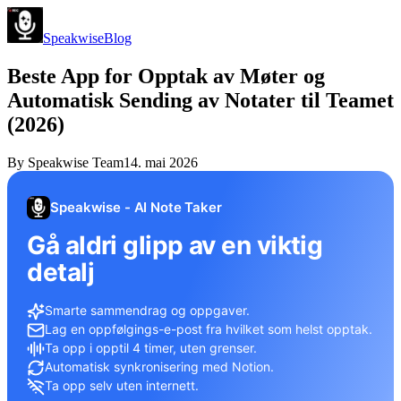
Speakwise
Blog
Beste App for Opptak av Møter og
Automatisk Sending av Notater til Teamet
(2026)
By
Speakwise Team
14. mai 2026
Speakwise - AI Note Taker
Gå aldri glipp av en viktig
detalj
Smarte sammendrag og oppgaver.
Lag en oppfølgings-e-post fra hvilket som helst opptak.
Ta opp i opptil 4 timer, uten grenser.
Automatisk synkronisering med Notion.
Ta opp selv uten internett.