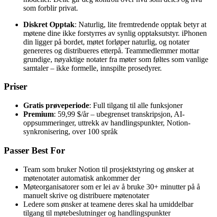
som forblir privat.
Diskret Opptak
: Naturlig, lite fremtredende opptak betyr at
møtene dine ikke forstyrres av synlig opptaksutstyr. iPhonen
din ligger på bordet, møtet forløper naturlig, og notater
genereres og distribueres etterpå. Teammedlemmer mottar
grundige, nøyaktige notater fra møter som føltes som vanlige
samtaler – ikke formelle, innspilte prosedyrer.
Priser
Gratis prøveperiode
: Full tilgang til alle funksjoner
Premium
: 59,99 $/år – ubegrenset transkripsjon, AI-
oppsummeringer, uttrekk av handlingspunkter, Notion-
synkronisering, over 100 språk
Passer Best For
Team som bruker Notion til prosjektstyring og ønsker at
møtenotater automatisk ankommer der
Møteorganisatorer som er lei av å bruke 30+ minutter på å
manuelt skrive og distribuere møtenotater
Ledere som ønsker at teamene deres skal ha umiddelbar
tilgang til møtebeslutninger og handlingspunkter