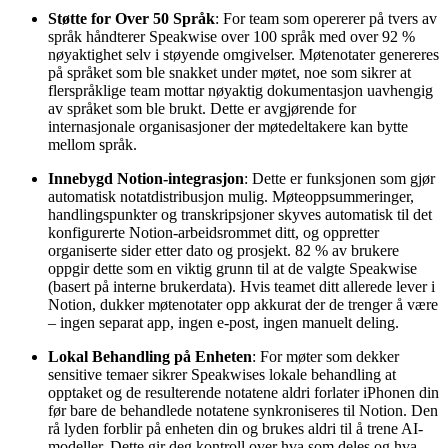
Støtte for Over 50 Språk
: For team som opererer på tvers av
språk håndterer Speakwise over 100 språk med over 92 %
nøyaktighet selv i støyende omgivelser. Møtenotater genereres
på språket som ble snakket under møtet, noe som sikrer at
flerspråklige team mottar nøyaktig dokumentasjon uavhengig
av språket som ble brukt. Dette er avgjørende for
internasjonale organisasjoner der møtedeltakere kan bytte
mellom språk.
Innebygd Notion-integrasjon
: Dette er funksjonen som gjør
automatisk notatdistribusjon mulig. Møteoppsummeringer,
handlingspunkter og transkripsjoner skyves automatisk til det
konfigurerte Notion-arbeidsrommet ditt, og oppretter
organiserte sider etter dato og prosjekt. 82 % av brukere
oppgir dette som en viktig grunn til at de valgte Speakwise
(basert på interne brukerdata). Hvis teamet ditt allerede lever i
Notion, dukker møtenotater opp akkurat der de trenger å være
– ingen separat app, ingen e-post, ingen manuelt deling.
Lokal Behandling på Enheten
: For møter som dekker
sensitive temaer sikrer Speakwises lokale behandling at
opptaket og de resulterende notatene aldri forlater iPhonen din
før bare de behandlede notatene synkroniseres til Notion. Den
rå lyden forblir på enheten din og brukes aldri til å trene AI-
modeller. Dette gir deg kontroll over hva som deles og hva