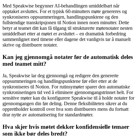
Med Speakwise begynner AI-behandlingen umiddelbart når
opptaket avsluttes. For et typisk 60-minutters møte genereres og
synkroniseres oppsummeringen, handlingspunktene og den
fullstendige transkripsjonen til Notion innen noen minutter. Dette
betyr at teamet ditt kan få tilgang til strukturerte møtenotater nesten
umiddelbart etter at møtet er avsluttet – en dramatisk forbedring
sammenlignet med timene eller dagene det vanligvis tar å manuelt
skrive og distribuere notater.
Kan jeg gjennomgå notater før de automatisk deles
med teamet mitt?
Ja, Speakwise lar deg gjennomgå og redigere den genererte
oppsummeringen og handlingspunktene før eller etter at de
synkroniseres til Notion. For rutinsymøter sparer den automatiske
synkroniseringen tid ved å eliminere gjennomgangstrinnet helt. For
sensitive møter kan du konfigurere Speakwise til å holde notater for
gjennomgangen din før deling. Denne fleksibiliteten sikrer at du
opprettholder kontroll over hva som distribueres mens du fortsatt
drar nytte av automatisering for standardmøter.
Hva skjer hvis møtet dekker konfidensielle temaer
som ikke bør deles bredt?