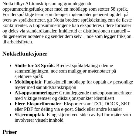
Notta tilbyr AI-transkripsjon og grunnleggende
oppsummeringsfunksjoner med en mobilapp som støtter 58 språk.
For flerspråklige team som trenger møtenotater generert og delt på
tvers av språkbarrierer, gir Notta bredere språkdekning enn de fleste
konkurrenter. AI-oppsummeringene kan eksporteres i flere formater
og deles via standardkanaler. Imidlertid er distribusjonen manuell –
du genererer notatene og sender dem selv – noe som legger friksjon
til arbeidsflyten.
Nøkkelfunksjoner
Støtte for 58 Språk
: Bredest språkdekning i denne
sammenligningen, noe som muliggjør møtenotater på
sjeldnere språk
Mobilopptak
: Funksjonell mobilapp for opptak av personlige
møter med sanntidstranskripsjon
AI-oppsummeringer
: Grunnleggende møteoppsummeringer
med viktige temaer og diskusjonspunkter identifisert
Flere Eksportformater
: Eksporter som TXT, DOCX, SRT
eller PDF for deling via e-post, Slack eller andre kanaler
Skjermopptak
: Fang skjerm ved siden av lyd for møter som
involverer visuelt innhold
Priser