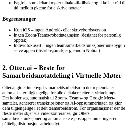
Fagfolk som deltar i møter tilbake-til-tilbake og ikke har råd til
tid mellom øktene for å skrive notater
Begrensninger
Kun iOS – ingen Android- eller skrivebordsversjon
Ingen Zoom/Teams-robotintegrasjon (designet for personlig
opptak)
Individfokusert – ingen teamsamarbeidsfunksjoner innebygd i
selve appen (distribusjon skjer gjennom Notion)
2. Otter.ai – Beste for
Samarbeidsnotatdeling i Virtuelle Møter
Otter.ai gir et innebygd samarbeidsarbeidsrom der møtenotater
automatisk er tilgjengelige for alle deltakere etter et virtuelt møte.
Det kobler seg automatisk til Zoom-, Teams- og Google Meet-
samtaler, genererer transkripsjoner og AI-oppsummeringer, og gjør
dem tilgjengelige i et delt teamarbeidsrom. For organisasjoner der de
fleste møter skjer via videokonferanse, gir Otters
samarbeidsfunksjoner og automatiske e-postoppsummeringer en
pålitelig distribusjonsarbeidsflyt.