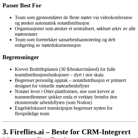
Passer Best For
Team som gjennomfører de fleste møter via videokonferanse
og ønsker automatisk notatdistribusjon
Organisasjoner som ønsker et sentralisert, søkbart arkiv av alle
møtenotater
Team som foretrekker samarbeidsannotering og delt
redigering av møtedokumentasjon
Begrensninger
Krever Bedriftsplanen (30 $/bruker/måned) for fulle
teamdistribusjonsfunksjoner – dyrt i stor skala
Begrenset personlig opptak – notatdistribusjon er primært
designet for virtuelle møtearbeidsflyter
Notater lever i Otter-plattformen, noe som krever at
teammedlemmer sjekker enda et verktøy fremfor den
eksisterende arbeidsflyten (som Notion)
Engelskfokusert transkripsjon begrenser nytten for
flerspråklige team
3. Fireflies.ai – Beste for CRM-Integrert