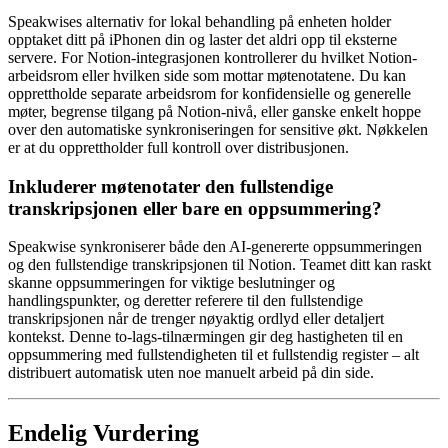
Speakwises alternativ for lokal behandling på enheten holder
opptaket ditt på iPhonen din og laster det aldri opp til eksterne
servere. For Notion-integrasjonen kontrollerer du hvilket Notion-
arbeidsrom eller hvilken side som mottar møtenotatene. Du kan
opprettholde separate arbeidsrom for konfidensielle og generelle
møter, begrense tilgang på Notion-nivå, eller ganske enkelt hoppe
over den automatiske synkroniseringen for sensitive økt. Nøkkelen
er at du opprettholder full kontroll over distribusjonen.
Inkluderer møtenotater den fullstendige
transkripsjonen eller bare en oppsummering?
Speakwise synkroniserer både den AI-genererte oppsummeringen
og den fullstendige transkripsjonen til Notion. Teamet ditt kan raskt
skanne oppsummeringen for viktige beslutninger og
handlingspunkter, og deretter referere til den fullstendige
transkripsjonen når de trenger nøyaktig ordlyd eller detaljert
kontekst. Denne to-lags-tilnærmingen gir deg hastigheten til en
oppsummering med fullstendigheten til et fullstendig register – alt
distribuert automatisk uten noe manuelt arbeid på din side.
Endelig Vurdering