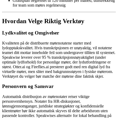
Gratisplan begrenset til 120 minutter per måned, utilstrekkelig
for team som møtes regelmessig
Hvordan Velge Riktig Verktøy
Lydkvalitet og Omgivelser
Kvaliteten på de distribuerte møtenotatene starter med
lydopptakskvalitet. Hvis transkripsjonen er unøyaktig, vil notatene
teamet ditt mottar inneholde feil som undergraver tilliten til systemet.
Speakwise leverer over 95 % transkripsjonsnøyaktighet (under
optimale lydforhold) for personlige møter, der lydutfordringene er
størst. Otter.ai og Fireflies.ai presterer godt med ren digital lyd fra
virtuelle møter, men sliter med bakgrunnsstøyen i fysiske møterom.
Verktøyet du velger bør matche der møtene dine faktisk skjer.
Personvern og Samsvar
Automatisk distribusjon av møtenotater reiser viktige
personvernhensyn. Notater fra HR-diskusjoner,
lønnsgjennomganger, juridiske strategiøkter og konfidensielle
klientmøter bør ikke automatisk skyves til delte arbeidsrom uten
passende kontroller. Speakwises alternativ for lokal behandling på