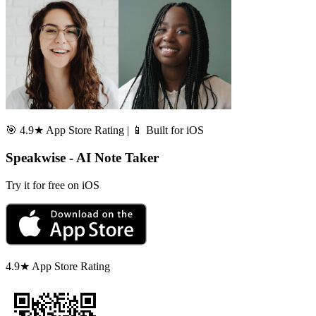
🎯 4.9★ App Store Rating | 📱 Built for iOS
Speakwise - AI Note Taker
Try it for free on iOS
4.9★ App Store Rating