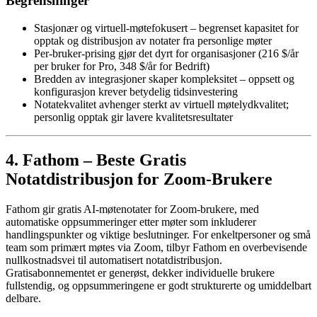
Begrensninger
Stasjonær og virtuell-møtefokusert – begrenset kapasitet for
opptak og distribusjon av notater fra personlige møter
Per-bruker-prising gjør det dyrt for organisasjoner (216 $/år
per bruker for Pro, 348 $/år for Bedrift)
Bredden av integrasjoner skaper kompleksitet – oppsett og
konfigurasjon krever betydelig tidsinvestering
Notatekvalitet avhenger sterkt av virtuell møtelydkvalitet;
personlig opptak gir lavere kvalitetsresultater
4. Fathom – Beste Gratis
Notatdistribusjon for Zoom-Brukere
Fathom gir gratis AI-møtenotater for Zoom-brukere, med
automatiske oppsummeringer etter møter som inkluderer
handlingspunkter og viktige beslutninger. For enkeltpersoner og små
team som primært møtes via Zoom, tilbyr Fathom en overbevisende
nullkostnadsvei til automatisert notatdistribusjon.
Gratisabonnementet er generøst, dekker individuelle brukere
fullstendig, og oppsummeringene er godt strukturerte og umiddelbart
delbare.