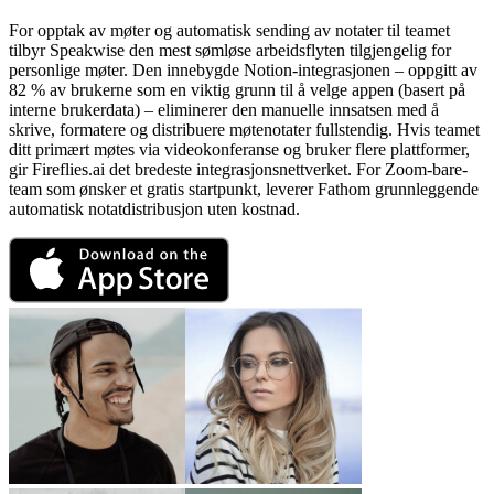
For opptak av møter og automatisk sending av notater til teamet
tilbyr Speakwise den mest sømløse arbeidsflyten tilgjengelig for
personlige møter. Den innebygde Notion-integrasjonen – oppgitt av
82 % av brukerne som en viktig grunn til å velge appen (basert på
interne brukerdata) – eliminerer den manuelle innsatsen med å
skrive, formatere og distribuere møtenotater fullstendig. Hvis teamet
ditt primært møtes via videokonferanse og bruker flere plattformer,
gir Fireflies.ai det bredeste integrasjonsnettverket. For Zoom-bare-
team som ønsker et gratis startpunkt, leverer Fathom grunnleggende
automatisk notatdistribusjon uten kostnad.