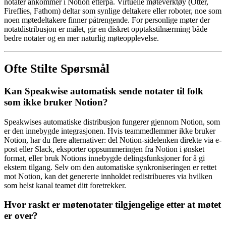
notater ankommer i Notion etterpå. Virtuelle møteverktøy (Otter,
Fireflies, Fathom) deltar som synlige deltakere eller roboter, noe som
noen møtedeltakere finner påtrengende. For personlige møter der
notatdistribusjon er målet, gir en diskret opptakstilnærming både
bedre notater og en mer naturlig møteopplevelse.
Ofte Stilte Spørsmål
Kan Speakwise automatisk sende notater til folk
som ikke bruker Notion?
Speakwises automatiske distribusjon fungerer gjennom Notion, som
er den innebygde integrasjonen. Hvis teammedlemmer ikke bruker
Notion, har du flere alternativer: del Notion-sidelenken direkte via e-
post eller Slack, eksporter oppsummeringen fra Notion i ønsket
format, eller bruk Notions innebygde delingsfunksjoner for å gi
ekstern tilgang. Selv om den automatiske synkroniseringen er rettet
mot Notion, kan det genererte innholdet redistribueres via hvilken
som helst kanal teamet ditt foretrekker.
Hvor raskt er møtenotater tilgjengelige etter at møtet
er over?