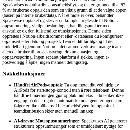
Speakwises notatdistribusjonsarbeidsflyt, og det er grunnen til at 82
% av brukerne oppgir den som en viktig grunn til at de valgte appen
(basert på interne brukerdata). Når et møte er over, behandler
Speakwise opptaket og skyver en komplett møteside til Notion:
oppsummering, viktige beslutninger, handlingspunkter med
ansvarlige og den fullstendige transkripsjonen. Denne siden
opprettes i Notion-arbeidsrommet eller -databasen du konfigurerer,
organisert etter dato og prosjekt. Teamet ditt får tilgang til den
umiddelbart gjennom Notion – det samme verktøyet mange team
allerede bruker til prosjektstyring, dokumentasjon og
oppgavesporing. Ingen separat plattform å sjekke, ingen e-
postvedlegg å åpne, ingen manuelt delingssteg.
Nøkkelfunksjoner
Håndfri AirPods-opptak
: Ta opp møtet ditt ved hjelp av
AirPods for start/stopp-kontroll uten å røre telefonen. Denne
håndfrie tilnærmingen gjør opptak mühelos – du tenker ikke
engang på det – og den automatiske notatgenereringen som
følger er like mühelos. Hele arbeidsflyten fra opptak til
teamdistribusjon skjer uten manuell inngrep.
AI-drevne Møteoppsummeringer
: Speakwises AI genererer
strukturerte oppsummeringer som er umiddelbart nyttige for