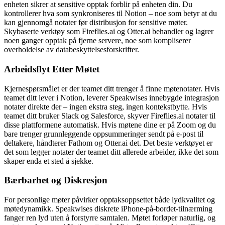
enheten sikrer at sensitive opptak forblir på enheten din. Du
kontrollerer hva som synkroniseres til Notion – noe som betyr at du
kan gjennomgå notater før distribusjon for sensitive møter.
Skybaserte verktøy som Fireflies.ai og Otter.ai behandler og lagrer
noen ganger opptak på fjerne servere, noe som kompliserer
overholdelse av databeskyttelsesforskrifter.
Arbeidsflyt Etter Møtet
Kjernespørsmålet er der teamet ditt trenger å finne møtenotater. Hvis
teamet ditt lever i Notion, leverer Speakwises innebygde integrasjon
notater direkte der – ingen ekstra steg, ingen kontekstbytte. Hvis
teamet ditt bruker Slack og Salesforce, skyver Fireflies.ai notater til
disse plattformene automatisk. Hvis møtene dine er på Zoom og du
bare trenger grunnleggende oppsummeringer sendt på e-post til
deltakere, håndterer Fathom og Otter.ai det. Det beste verktøyet er
det som legger notater der teamet ditt allerede arbeider, ikke det som
skaper enda et sted å sjekke.
Bærbarhet og Diskresjon
For personlige møter påvirker opptaksoppsettet både lydkvalitet og
møtedynamikk. Speakwises diskrete iPhone-på-bordet-tilnærming
fanger ren lyd uten å forstyrre samtalen. Møtet forløper naturlig, og