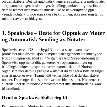
og transkribere. Det må automatisk generere strukturerte møtenotater
– oppsummeringer, beslutninger, handlingspunkter – og distribuere
dem til teamet uten manuell innsats. De beste verktøyene gjør
«sende notater» til noe som skjer i bakgrunnen, ikke noe som tar 30
minutter av ettermiddagen.
1. Speakwise – Beste for Opptak av Møter
og Automatisk Sending av Notater
Speakwise er en iOS-innebygd AI-møteassistent som løser
problemet med distribusjon av møtenotater gjennom sin innebygde
Notion-integrasjon. Med en 4,9-stjerners App Store-vurdering tar
Speakwise opp møtet ditt, genererer AI-oppsummeringer og
handlingspunkter, og synkroniserer automatisk alt til Notion –
organisert etter dato og prosjekt – uten at du trenger å løfte en finger
etter at møtet er over. Teamet ditt venter ikke på at du skal skrive
notater. De trenger ikke spørre hva som ble besluttet. Notatene er
allerede i det delte Notion-arbeidsrommet ditt, strukturerte og klare
til handling.
Hvorfor Speakwise Skiller Seg Ut
Den automatiske Notion-integrasjonen er senterpunktet i