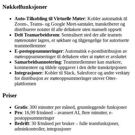
Nøkkelfunksjoner
Auto-Tilkobling til Virtuelle Møter
: Kobler automatisk til
Zoom-, Teams- og Google Meet-samtaler, transkriberer og
distribuerer notater til alle deltakere uten manuelt oppsett
Delt Teamarbeidsrom
: Sentralisert sted der alle teamets
møtenotater lagres, er søkbare og tilgjengelige for autoriserte
teammedlemmer
E-postoppsummeringer
: Automatisk e-postdistribusjon av
møteoppsummeringer til deltakere etter at møtet er avsluttet
Samarbeidsannotering
: Teammedlemmer kan markere,
kommentere og tildele oppgaver i den delte transkripsjonen
Integrasjoner
: Kobler til Slack, Salesforce og andre verktøy
for distribusjon av møteoppsummeringer utover Otter-
plattformen
Priser
Gratis
: 300 minutter per måned, grunnleggende funksjoner
Pro
: 16,99 $/måned – avansert AI, flere minutter, e-
postoppsummeringer
Bedrift
: 30 $/måned per bruker – fulle teamfunksjoner,
adminkontroller, integrasjoner