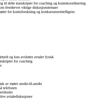
 til delte transkripter for coaching og kontokoordinering
om fremhever viktige diskusjonstemaer
e møter for kontoforskning og konkurranseintelligens
tuelt og kun avslutter avtaler fysisk
nskripter for coaching
er
ak av møter ansikt-til-ansikt
å telefonen
rritorier
itive avtalediskusjoner