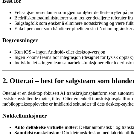
Best for
Feltsalgsrepresentanter som gjennomfører de fleste møter på pros
Bedriftskontoadministratorer som trenger detaljerte referater f
Salgsfagfolk som ønsker å eliminere notatskriving og være fullt
Enkeltpersoner som håndterer pipelinen sin i Notion og ønske
Begrensninger
Kun iOS – ingen Android- eller desktop-versjon
Ingen Zoom/Teams-bot-integrasjon (designet for fysisk opptak)
Individrettet – ingen teamsamarbeidsfunksjoner eller lederinstr
2. Otter.ai – best for salgsteam som blande
Otter.ai er en desktop-fokusert AI-transkrisjonsplattform som automa
fysiske avsluttende møter, tilbyr Otter én enkelt transkrisjonsplattf
mobilopptaksopplevelse er imidlertid sekundær til dets desktop-styrker,
Nøkkelfunksjoner
Auto-deltakelse virtuelle møter
: Deltar automatisk i og trans
Sanntidstranskripsjon
: Direktetranskripsjon med taleridentifi