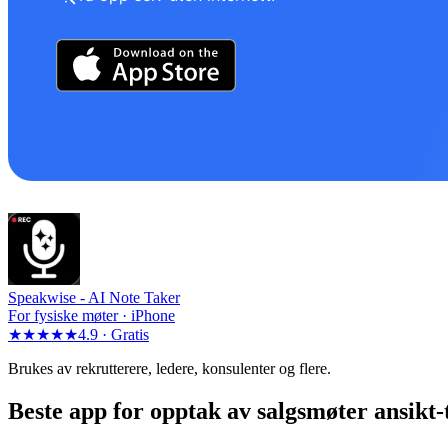
Speakwise -
AI Note Taker
For fysiske møter · iPhone
★★★★★
4.9 ·
Gratis
Brukes av rekrutterere, ledere, konsulenter og flere.
Beste app for opptak av salgsmøter ansikt-t