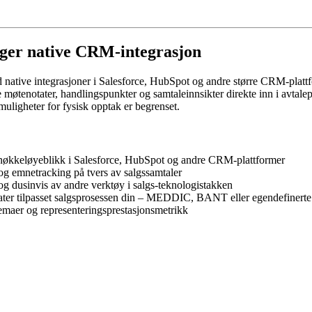
renger native CRM-integrasjon
ed native integrasjoner i Salesforce, HubSpot og andre større CRM-platt
gge møtenotater, handlingspunkter og samtaleinnsikter direkte inn i avtal
s muligheter for fysisk opptak er begrenset.
 nøkkeløyeblikk i Salesforce, HubSpot og andre CRM-plattformer
t og emnetracking på tvers av salgssamtaler
 og dusinvis av andre verktøy i salgs-teknologistakken
ter tilpasset salgsprosessen din – MEDDIC, BANT eller egendefinert
emaer og representeringsprestasjonsmetrikk