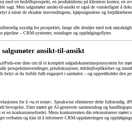
lunsj med en bedriftsprospekt, en produktdemo på klientens kontor, en av
om ble sagt. Men salgsmøter ansikt-til-ansikt er også de vanskeligste å d
etyr å miste de eksakte innvendingene, kjøpssignalene og forpliktelsene
llstendig usynlig for prospektet, fange alle detaljer med nok nøyaktighe
in pipeline – CRM-systemer, notatlagre og oppfølgingsflyter.
 salgsmøter ansikt-til-ansikt
rPods-ene dine om til et komplett salgsdokumentasjonssystem for møter
le prospektinnvendinger, prisdiskusjoner, tidslinjforpliktelser og munt
 betyr at du forblir fullt engasjert i samtalen – og opprettholder den pe
relasjonen for å «ta et notat». Speakwise eliminerer dette fullstendig. i
ubtil bevegelse. Etter møtet gir AI-genererte sammendrag og handlingspu
et er en konkurransefordel. Mens konkurrenten din rekonstruerer møtet s
get verbatim og klar til å informere CRM-oppdateringen og oppfølgingss