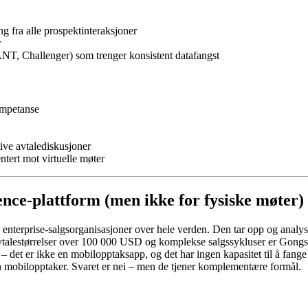
 fra alle prospektinteraksjoner
r
T, Challenger) som trenger konsistent datafangst
ompetanse
tive avtalediskusjoner
tert mot virtuelle møter
gence-plattform (men ikke for fysiske møter)
enterprise-salgsorganisasjoner over hele verden. Den tar opp og analyser
 avtalestørrelser over 100 000 USD og komplekse salgssykluser er Gongs
 – det er ikke en mobilopptaksapp, og det har ingen kapasitet til å fang
n mobilopptaker. Svaret er nei – men de tjener komplementære formål.