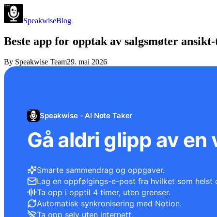
Speakwise
Blog
Beste app for opptak av salgsmøter ansikt-t
By
Speakwise Team
29. mai 2026
Speakwise - AI Note Taker
Gå aldri glipp av en 
Smarte sammendrag og oppgaver.
Lag en oppfølgings-e-post fra hvilket som helst 
Ta opp i opptil 4 timer, uten grenser.
Automatisk synkronisering med Notion.
Ta opp selv uten internett.