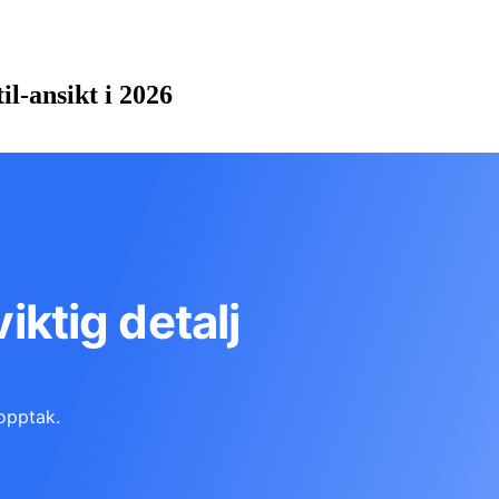
il-ansikt i 2026
viktig detalj
opptak.