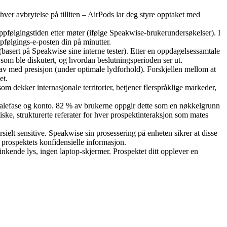
nhver avbrytelse på tilliten – AirPods lar deg styre opptaket med
ppfølgingstiden etter møter (ifølge Speakwise-brukerundersøkelser). I
pfølgings-e-posten din på minutter.
(basert på Speakwise sine interne tester). Etter en oppdagelsessamtale
r som ble diskutert, og hvordan beslutningsperioden ser ut.
krav med presisjon (under optimale lydforhold). Forskjellen mellom at
et.
m dekker internasjonale territorier, betjener flerspråklige markeder,
 avtalefase og konto. 82 % av brukerne oppgir dette som en nøkkelgrunn
iske, strukturerte referater for hver prospektinteraksjon som mates
rsielt sensitive. Speakwise sin prosessering på enheten sikrer at disse
 prospektets konfidensielle informasjon.
inkende lys, ingen laptop-skjermer. Prospektet ditt opplever en