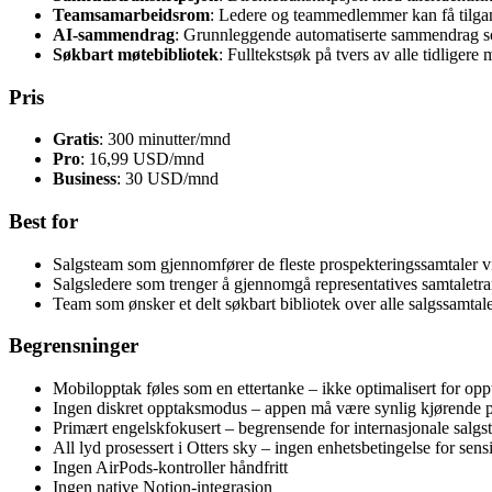
Teamsamarbeidsrom
: Ledere og teammedlemmer kan få tilgang
AI-sammendrag
: Grunnleggende automatiserte sammendrag s
Søkbart møtebibliotek
: Fulltekstsøk på tvers av alle tidliger
Pris
Gratis
: 300 minutter/mnd
Pro
: 16,99 USD/mnd
Business
: 30 USD/mnd
Best for
Salgsteam som gjennomfører de fleste prospekteringssamtaler vir
Salgsledere som trenger å gjennomgå representatives samtaletra
Team som ønsker et delt søkbart bibliotek over alle salgssamtal
Begrensninger
Mobilopptak føles som en ettertanke – ikke optimalisert for oppt
Ingen diskret opptaksmodus – appen må være synlig kjørende p
Primært engelskfokusert – begrensende for internasjonale salgste
All lyd prosessert i Otters sky – ingen enhetsbetingelse for sens
Ingen AirPods-kontroller håndfritt
Ingen native Notion-integrasjon