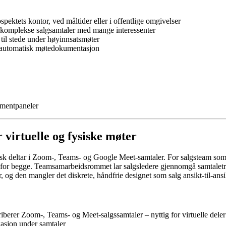
pektets kontor, ved måltider eller i offentlige omgivelser
ra komplekse salgsamtaler med mange interessenter
 til stede under høyinnsatsmøter
r automatisk møtedokumentasjon
umentpaneler
r virtuelle og fysiske møter
tisk deltar i Zoom-, Teams- og Google Meet-samtaler. For salgsteam so
orm for begge. Teamsamarbeidsrommet lar salgsledere gjennomgå samtaletr
 og den mangler det diskrete, håndfrie designet som salg ansikt-til-ansi
kriberer Zoom-, Teams- og Meet-salgssamtaler – nyttig for virtuelle dele
kasjon under samtaler