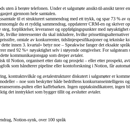
ods uten å berøre telefonen. Under et salgsmøte ansikt-til-ansikt tærer e
engasjert gjennom hele samtalen.
ssamtale til et strukturert sammendrag med ett trykk, og spar 73 % av o
, gjennomgår du et ryddig sammendrag, oppdaterer CRM-en og skriver op
e steg, forpliktelser, leveranser og oppfølgingspunkter med nøyaktighet 
e, hvilke interessenter du skal inkludere, hvilke prissettingsalternative
rissifre, omtale av konkurrenter, tidslinjespesifikasjoner og tekniske 
er dette innen 3. kvartal» betyr noe – Speakwise fanger det eksakte språk
ierer med 92 %+ nøyaktighet selv i støyende omgivelser. For salgsteam so
er dette kommunikasjonsgap som dreper avtaler.
sk til Notion, organisert etter dato og prosjekt – eller etter prospekt,
fagfolk som håndterer pipeline eller kontoforskning i Notion, får automat
ring, kontraktsvilkår og avtalestrukturer diskutert i salgsmøter er komme
I-modeller – noe som beskytter både bedriftens konkurranseintelligens og
feranseroms-pulten eller kaffebarken. Ingen opptaksindikatorer, ingen bl
ig det inntrykket som bygger tillit og avslutter avtaler.
endrag, Notion-synk, over 100 språk