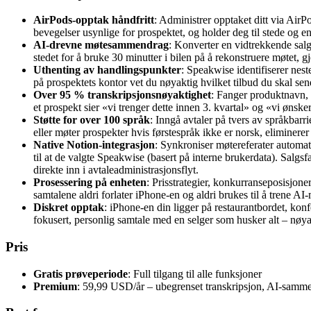
AirPods-opptak håndfritt
: Administrer opptaket ditt via AirP
bevegelser usynlige for prospektet, og holder deg til stede og 
AI-drevne møtesammendrag
: Konverter en vidtrekkende salg
stedet for å bruke 30 minutter i bilen på å rekonstruere møtet
Uthenting av handlingspunkter
: Speakwise identifiserer nest
på prospektets kontor vet du nøyaktig hvilket tilbud du skal send
Over 95 % transkripsjonsnøyaktighet
: Fanger produktnavn, p
et prospekt sier «vi trenger dette innen 3. kvartal» og «vi ønsk
Støtte for over 100 språk
: Inngå avtaler på tvers av språkbarr
eller møter prospekter hvis førstespråk ikke er norsk, eliminer
Native Notion-integrasjon
: Synkroniser møtereferater automati
til at de valgte Speakwise (basert på interne brukerdata). Salgs
direkte inn i avtaleadministrasjonsflyt.
Prosessering på enheten
: Prisstrategier, konkurranseposisjone
samtalene aldri forlater iPhone-en og aldri brukes til å trene A
Diskret opptak
: iPhone-en din ligger på restaurantbordet, kon
fokusert, personlig samtale med en selger som husker alt – nøyakt
Pris
Gratis prøveperiode
: Full tilgang til alle funksjoner
Premium
: 59,99 USD/år – ubegrenset transkripsjon, AI-samm