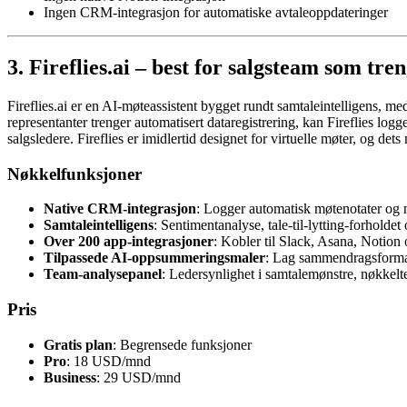
Ingen CRM-integrasjon for automatiske avtaleoppdateringer
3. Fireflies.ai – best for salgsteam som t
Fireflies.ai er en AI-møteassistent bygget rundt samtaleintelligens, m
representanter trenger automatisert dataregistrering, kan Fireflies lo
salgsledere. Fireflies er imidlertid designet for virtuelle møter, og det
Nøkkelfunksjoner
Native CRM-integrasjon
: Logger automatisk møtenotater og
Samtaleintelligens
: Sentimentanalyse, tale-til-lytting-forholde
Over 200 app-integrasjoner
: Kobler til Slack, Asana, Notion
Tilpassede AI-oppsummeringsmaler
: Lag sammendragsforma
Team-analysepanel
: Ledersynlighet i samtalemønstre, nøkkelt
Pris
Gratis plan
: Begrensede funksjoner
Pro
: 18 USD/mnd
Business
: 29 USD/mnd