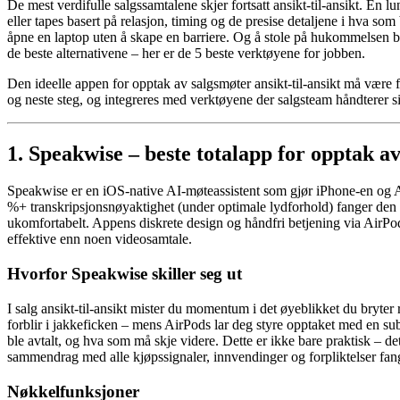
De mest verdifulle salgssamtalene skjer fortsatt ansikt-til-ansikt. En 
eller tapes basert på relasjon, timing og de presise detaljene i hva s
åpne en laptop uten å skape en barriere. Og å stole på hukommelsen b
de beste alternativene – her er de 5 beste verktøyene for jobben.
Den ideelle appen for opptak av salgsmøter ansikt-til-ansikt må være fu
og neste steg, og integreres med verktøyene der salgsteam håndterer s
1. Speakwise – beste totalapp for opptak av
Speakwise er en iOS-native AI-møteassistent som gjør iPhone-en og Ai
%+ transkripsjonsnøyaktighet (under optimale lydforhold) fanger den al
ukomfortabelt. Appens diskrete design og håndfri betjening via AirPods
effektive enn noen videosamtale.
Hvorfor Speakwise skiller seg ut
I salg ansikt-til-ansikt mister du momentum i det øyeblikket du bryter 
forblir i jakkeficken – mens AirPods lar deg styre opptaket med en s
ble avtalt, og hva som må skje videre. Dette er ikke bare praktisk – d
sammendrag med alle kjøpssignaler, innvendinger og forpliktelser fan
Nøkkelfunksjoner