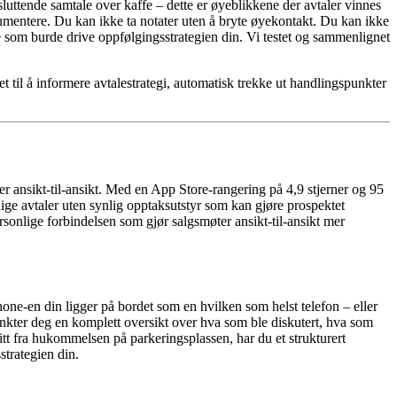
sluttende samtale over kaffe – dette er øyeblikkene der avtaler vinnes
okumentere. Du kan ikke ta notater uten å bryte øyekontakt. Du kan ikke
 som burde drive oppfølgingsstrategien din. Vi testet og sammenlignet
t til å informere avtalestrategi, automatisk trekke ut handlingspunkter
 ansikt-til-ansikt. Med en App Store-rangering på 4,9 stjerner og 95
lige avtaler uten synlig opptaksutstyr som kan gjøre prospektet
rsonlige forbindelsen som gjør salgsmøter ansikt-til-ansikt mer
Phone-en din ligger på bordet som en hvilken som helst telefon – eller
nkter deg en komplett oversikt over hva som ble diskutert, hva som
itt fra hukommelsen på parkeringsplassen, har du et strukturert
trategien din.