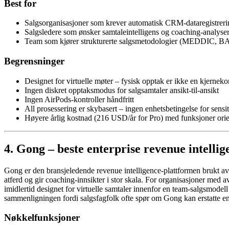
Best for
Salgsorganisasjoner som krever automatisk CRM-dataregistrering
Salgsledere som ønsker samtaleintelligens og coaching-analyse
Team som kjører strukturerte salgsmetodologier (MEDDIC, BAN
Begrensninger
Designet for virtuelle møter – fysisk opptak er ikke en kjernek
Ingen diskret opptaksmodus for salgsamtaler ansikt-til-ansikt
Ingen AirPods-kontroller håndfritt
All prosessering er skybasert – ingen enhetsbetingelse for sensi
Høyere årlig kostnad (216 USD/år for Pro) med funksjoner orien
4. Gong – beste enterprise revenue intelli
Gong er den bransjeledende revenue intelligence-plattformen brukt av 
atferd og gir coaching-innsikter i stor skala. For organisasjoner med
imidlertid designet for virtuelle samtaler innenfor en team-salgsmodell
sammenligningen fordi salgsfagfolk ofte spør om Gong kan erstatte e
Nøkkelfunksjoner