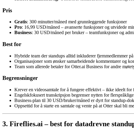
Pris
Gratis
: 300 minutter/måned med grunnleggende funksjoner
Pro
: 16,99 USD/måned – avanserte funksjoner og utvidede min
Business
: 30 USD/måned per bruker – teamfunksjoner og admi
Best for
Hybride team der standups alltid inkluderer fjernmedlemmer på
Organisasjoner som ønsker samarbeidende kommentarer og kom
Team som allerede betaler for Otter.ai Business for andre møtet
Begrensninger
Krever en videosamtale for å fungere effektivt – ikke ideelt for 
Engelskfokusert transkripsjon begrenser nytten for flerspråklig
Business-plan til 30 USD/bruker/måned er dyrt for standup-d
Oppsettid for å starte en samtale og vente på at Otter skal bli 
3. Fireflies.ai – best for datadrevne stand