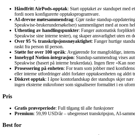
Håndfritt AirPods-opptak
: Start opptaket av standupet med et
fordi noen konfigurerte opptaksprogramvare.
AI-drevne møtesammendrag
: Gjør raske standup-oppdaterin
Speakwise-brukerundersøkelser) sammenlignet med at noen hekti
Uthenting av handlingspunkter
: Fanger automatisk forplikte
Speakwise sine interne tester), og skaper ansvarlighet uten en de
Over 95 % transkripsjonsnøyaktighet
: Fanger hurtige stand
raskt fra person til person.
Støtte for over 100 språk
: Avgjørende for mangfoldige, intern
Innebygd Notion-integrasjon
: Standup-sammendrag vises autom
Speakwise (basert på interne brukerdata). Ingen flere «Kan noe
Prosessering på enheten
: For team som jobber med konfidensie
eller interne utfordringer aldri forlater opptaksenheten og aldri 
Diskret opptak
: I åpne kontorlandskap der standups skjer nær 
ingen eksterne mikrofoner som signaliserer formalitet i en uforme
Pris
Gratis prøveperiode
: Full tilgang til alle funksjoner
Premium
: 59,99 USD/år – ubegrenset transkripsjon, AI-samm
Best for