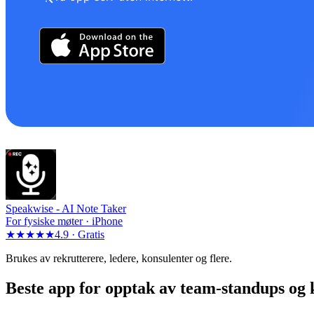
Speakwise -
AI Note Taker
For fysiske møter · iPhone
★★★★★
4.9 ·
Gratis
Brukes av rekrutterere, ledere, konsulenter og flere.
Beste app for opptak av team-standups og 