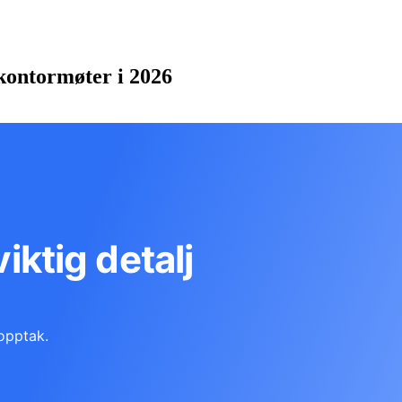
kontormøter i 2026
viktig detalj
opptak.