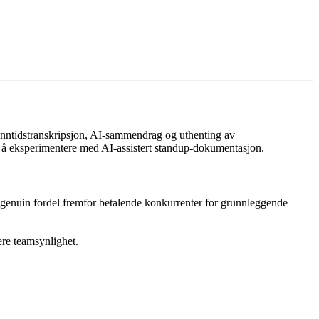
anntidstranskripsjon, AI-sammendrag og uthenting av
er å eksperimentere med AI-assistert standup-dokumentasjon.
genuin fordel fremfor betalende konkurrenter for grunnleggende
ere teamsynlighet.