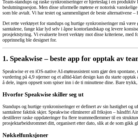
Team-standups og raske synkroniseringer er hjerteslag i en produktiv k
beslutningssesjon. Men disse uformelle møtene er notorisk vanskelige
som ble avtalt. Vi har testet og sammenlignet de beste alternativene – 
Det rette verktøyet for standups og hurtige synkroniseringer må være ø
samtalene, fange klar lyd selv i åpne kontorlandskap og levere konsis
prosjektstyring. Vi evaluerte hvert verktøy mot disse kriteriene, med 
opprinnelig ble designet for.
1. Speakwise – beste app for opptak av tea
Speakwise er en iOS-native AI-møteassistent som gjør den spontane, u
vurdering på 4,9 stjerner og et alltid-klart design kan du starte opp
å dele, ingen oppsett som spiser inn i de ti minuttene dine. Bare trykk,
Hvorfor Speakwise skiller seg ut
Standups og hurtige synkroniseringer er definert av sin hastighet og 
samtalene faktisk skjer. Speakwise eliminerer all friksjon – håndfri A
destillerer raske oppdateringer fra flere teammedlemmer til en strukt
prosjektarbeidsrommet ditt, organisert etter dato, slik at de som gikk 
Nøkkelfunksjoner