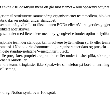
t enkelt AirPods-trykk mens du går mot teamet – null oppsettid betyr at st
ger om til strukturerte sammendrag organisert etter teammedlem, blokke
sk skriver notater under standupet.
lser som «Jeg vil rulle ut fiksen innen EOD» eller «Vi trenger designgj
dikert notatskriver.
up-samtaler med flere talere med høy gjengivelse (under optimale lydfo
asjonale team der standups kan involvere bytte mellom språk eller team
atisk i Notion-arbeidsrommet ditt, organisert etter dato og prosjekt – 
n dele standup-notatene?»-meldinger i Slack.
lle prosjekter, proprietære produkter eller under taushetsplikt, sikrer 
trener AI-modeller.
andre team, kringkaster ikke Speakwise sin telefon-på-bord-tilnærming 
ll setting.
endrag, Notion-synk, over 100 språk