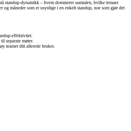
 forstå standup-dynamikk – hvem dominerer samtalen, hvilke temaer
ker og måneder som er usynlige i en enkelt standup, noe som gjør det
andup-effektivitet.
til separate møter.
y teamet ditt allerede bruker.