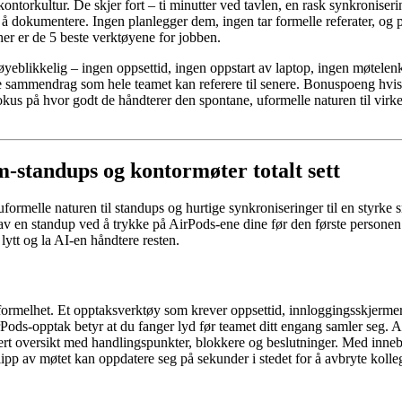
ontorkultur. De skjer fort – ti minutter ved tavlen, en rask synkroniser
 å dokumentere. Ingen planlegger dem, ingen tar formelle referater, og
her er de 5 beste verktøyene for jobben.
yeblikkelig – ingen oppsettid, ingen oppstart av laptop, ingen møtelenke
e sammendrag som hele teamet kan referere til senere. Bonuspoeng hvis 
fokus på hvor godt de håndterer den spontane, uformelle naturen til virk
m-standups og kontormøter totalt sett
formelle naturen til standups og hurtige synkroniseringer til en styrk
tak av en standup ved å trykke på AirPods-ene dine før den første person
 lytt og la AI-en håndtere resten.
uformelhet. Et opptaksverktøy som krever oppsettid, innloggingsskjerme
irPods-opptak betyr at du fanger lyd før teamet ditt engang samler seg. 
urert oversikt med handlingspunkter, blokkere og beslutninger. Med inne
glipp av møtet kan oppdatere seg på sekunder i stedet for å avbryte kolle