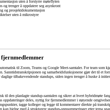
umentasjon uten å forstyrre møteflyten
s og trenger å oppdatere seg asynkront
ing og prosjektdokumentasjon
ktelser uten å mikrostyre
ed fjernmedlemmer
eg automatisk til Zoom, Teams og Google Meet-samtaler. For team som k
en. Sanntidstranskripsjonen og samarbeidsfunksjonene gjør det til et for
or daglige tilbakevendende standups, siden ingen trenger å huske å initi
sk til den planlagte standup-samtalen og sikrer at hvert hybridmøte fan
 oppdateringer deles, nyttig for fjernmedlemmer i støyende omgivelse
punkter, tagge kolleger og legge til kommentarer direkte på transkrip
 kan hjelpe med å strukturere standup-oppsummeringer etter tema snar