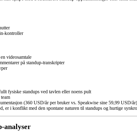
utter
n-kontroller
 en videosamtale
mentarer på standup-transkripter
yper
fullt fysiske standups ved tavlen eller noens pult
e team
okumentasjon (360 USD/år per bruker vs. Speakwise sine 59,99 USD/år
med, er i konflikt med den spontane naturen til standups og hurtige synkr
up-analyser