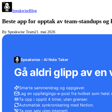
Speakwise
Blog
Beste app for opptak av team-standups og 
By
Speakwise Team
21. mai 2026
Speakwise - AI Note Taker
Gå aldri glipp av en 
Smarte sammendrag og oppgaver.
Lag en oppfølgings-e-post fra hvilket som helst 
Ta opp i opptil 4 timer, uten grenser.
Automatisk synkronisering med Notion.
Ta opp selv uten internett.