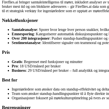
Fireflies.ai bringer samtaleintelligenss til møter, inkludert analyser
bruker mest tid og om blokkere adresseres – gir Fireflies.ai data som
til et strategisk verktøy for ingeniørledere som er opptatt av møteeffekt
Nøkkelfunksjoner
Samtaleanalyse
: Sporer hvor lenge hver person snakker, hvilke 
Emnesporing
: Kategoriserer automatisk diskusjonspunkter og h
Over 200 integrasjoner
: Pusher standup-handlingspunkter og s
Sentimentanalyse
: Identifiserer signaler om teammoral og pote
Pris
Gratis
: Begrenset med funksjoner og minutter
Pro
: 18 USD/måned per bruker
Business
: 29 USD/måned per bruker – full analytikk og integra
Best for
Ingeniørledere som ønsker data om standup-effektivitet og delt
Team som ønsker standup-handlingspunkter til å flyte direkte inn
Organisasjoner fokusert på møtekulturoptimelring på tvers av s
Begrensninger