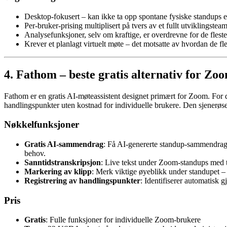
Desktop-fokusert – kan ikke ta opp spontane fysiske standups e
Per-bruker-prising multiplisert på tvers av et fullt utviklingste
Analysefunksjoner, selv om kraftige, er overdrevne for de fle
Krever et planlagt virtuelt møte – det motsatte av hvordan de fl
4. Fathom – beste gratis alternativ for Zo
Fathom er en gratis AI-møteassistent designet primært for Zoom. For
handlingspunkter uten kostnad for individuelle brukere. Den sjenerøse
Nøkkelfunksjoner
Gratis AI-sammendrag
: Få AI-genererte standup-sammendrag 
behov.
Sanntidstranskripsjon
: Live tekst under Zoom-standups med tal
Markering av klipp
: Merk viktige øyeblikk under standupet – n
Registrering av handlingspunkter
: Identifiserer automatisk g
Pris
Gratis
: Fulle funksjoner for individuelle Zoom-brukere