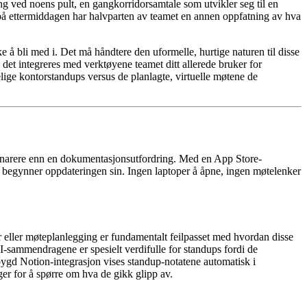
ing ved noens pult, en gangkorridorsamtale som utvikler seg til en
 på ettermiddagen har halvparten av teamet en annen oppfatning av hva
 å bli med i. Det må håndtere den uformelle, hurtige naturen til disse
det integreres med verktøyene teamet ditt allerede bruker for
elige kontorstandups versus de planlagte, virtuelle møtene de
e snarere enn en dokumentasjonsutfordring. Med en App Store-
en begynner oppdateringen sin. Ingen laptoper å åpne, ingen møtelenker
r eller møteplanlegging er fundamentalt feilpasset med hvordan disse
AI-sammendragene er spesielt verdifulle for standups fordi de
bygd Notion-integrasjon vises standup-notatene automatisk i
ger for å spørre om hva de gikk glipp av.