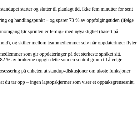
andupet starter og slutter til planlagt tid, ikke fem minutter for sent
ring og handlingspunkt – og sparer 73 % av oppfølgingstiden (ifølge
ennomgang før sprinten er ferdig» med nøyaktighet (basert på
rhold), og skiller mellom teammedlemmer selv når oppdateringer flyter
medlemmer som gir oppdateringer på det sterkeste språket sitt.
82 % av brukerne oppgir dette som en sentral grunn til å velge
prosessering på enheten at standup-diskusjoner om uløste funksjoner
at du tar opp – ingen laptopskjermer som viser et opptaksgrensesnitt,