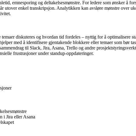
 av taletid, emnesporing og deltakelsesmønstre. For ledere som ønsker å
 går utover enkel transkripsjon. Analytikken kan avsløre mønstre over u
ivitet.
temaer diskuteres og hvordan tid fordeles – nyttig for å optimalisere st
jelper med å identifisere gjentakende blokkere eller temaer som bør tas 
ammendrag til Slack, Jira, Asana, Trello og andre prosjektstyringsverktø
nsielle frustrasjoner under standup-oppdateringer.
sjoner
akelsesmønstre
 i Jira eller Asana
elskapet