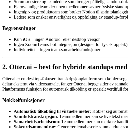
Scrum-mestere og teamledere som trenger pålitelig standup-dok
Fjernvennlige team der noen medlemmer savner fysiske standup
Ingeniør- og produktteam som bruker Notion til sprintplanlegg
Ledere som ønsker ansvarlighet og oppfølging av standup-forpli
Begrensninger
Kun iOS – ingen Android- eller desktop-versjon
Ingen Zoom/Teams-bot-integrasjon (designet for fysisk opptak)
Individrettet – ingen team-samarbeidsfunksjoner
2. Otter.ai – best for hybride standups m
Otter.ai er en desktop-fokusert transkripsjonplattform som kobler s
deltar eksternt via videosamtale, fanger Otter.ai begge sider av samtal
Plattformens funksjon for automatisk tilkobling er spesielt verdifull f
Nøkkelfunksjoner
Automatisk tilkobling til virtuelle møter
: Kobler seg automati
Sanntidstranskripsjon
: Teammedlemmer kan se live tekst mens
Samarbeidsarbeidsrom
: Teammedlemmer kan markere handlings
Søkeordsammendrag
: Genererer temabaserte sammendrag som