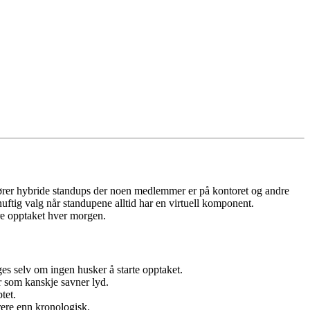
jører hybride standups der noen medlemmer er på kontoret og andre
nuftig valg når standupene alltid har en virtuell komponent.
ere opptaket hver morgen.
ges selv om ingen husker å starte opptaket.
r som kanskje savner lyd.
tet.
ere enn kronologisk.