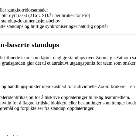
ller gangkorridorsamtaler
am blir dyrt raskt (216 USD/år per bruker for Pro)
ste standup-dokumentasjonsbehov
este standups og hurtige synkroniseringer naturlig oppstår
om-baserte standups
 distribuerte team som kjører daglige standups over Zoom, gir Fathom s
 gratisgraden gjør det til et attraktivt utgangspunkt for team som ønsk
og handlingspunkter uten kostnad for individuelle Zoom-brukere – en 
eridentifikasjon for å tilskrive oppdateringer til riktig teammedlem.
yttig for å flagge kritiske blokkere eller beslutninger som trenger bred
jøremål og forpliktelser fra standup-oppdateringer.