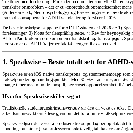
Tre timer med forelesning. Fire sider med notater som ville fått en kr
transkripsjonsproblem – det er et «opprettholdt oppmerksomhet mens 
(Alderson et al., Neuropsychology), og forelesninger er en av de aktiv
transkripsonsappene for ADHD-studenter og forskere i 2026.
De beste transkripsonsappene for ADHD-studenter i 2026 er: 1) Speak
forelesninger, 3) Notta for flerspråklig støtte, 4) Rev for høynøyakt
AI for iPad-brukere som kombinerer håndskrift og transkripsjon. Spea
noe som er det ADHD-hjerner faktisk trenger til eksamenstid.
1. Speakwise – Beste totalt sett for ADHD-
Speakwise er en iOS-native transkripsons- og stemmememoapp som tar o
nøkkelpunkter og handlingspunkter. Med 95 %+ transkripsjonsnøyakti
mange timer med muntlig innspill, begrenset oppmerksomhet til å be
Hvorfor Speakwise skiller seg ut
Tradisjonelle studenttranskripsonsverktøy gir deg en vegg av tekst. D
arbeidsminnesvikt om å lese gjennom det for å finne «nøkkelpunktene
Speakwise løser dette ved å produsere tre outputlag per opptak: det fu
handlingspunktene (hva professoren bokstavelig talt ba deg om å gjøre, 