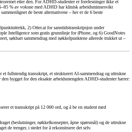
e teoremet etter den. For ADHD-studenter er forelesninger ikke et
at 75–85 % av voksne med ADHD har klinisk arbeidsminnesvikt
 sammenlignet de beste alternativene – her er de 6 beste
nktuttrekk, 2) Otter.ai for sanntidstranskripsjon under
Apple Intelligence som gratis grunnlinje for iPhone, og 6) GoodNotes
turert, søkbart sammendrag med nøkkelpunktene allerede trukket ut –
t fullstendig transskript, et strukturert AI-sammendrag og uttrukne
 er den bygget for den eksakte arbeidsmengden ADHD-studenter bærer:
serer et transskript på 12 000 ord, og å be en student med
ndraget (beslutninger, nøkkelkonsepter, åpne spørsmål) og de uttrukne
t de trenger, i stedet for å rekonstruere det selv.