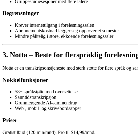
Gruppestudiesesjoner med flere talere
Begrensninger
Krever internettilgang i forelesningssalen
Abonnementskostnad legger seg opp over et semester
Mindre pålitelig i store, ekkoende forelesningssaler
3. Notta – Beste for flerspråklig forelesnin
Notta er en transkripsonstjeneste med sterk støtte for flere språk og san
Nøkkelfunksjoner
58+ språkstøtte med oversettelse
Sanntidstranskripsjon
Grunnleggende AI-sammendrag
Web-, mobil- og skrivebordsapper
Priser
Gratistilbud (120 min/mnd). Pro til $14,99/mnd.