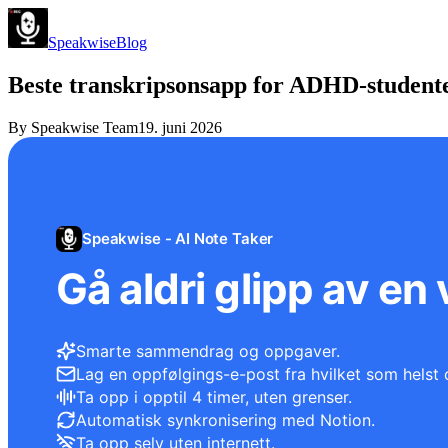
Speakwise
Blog
Beste transkripsonsapp for ADHD-studente
By
Speakwise Team
19. juni 2026
Speakwise - AI Note Taker
Gå aldri glipp av en 
Smarte sammendrag og oppgaver.
Lag en oppfølgings-e-post fra hvilket som helst 
Ta opp i opptil 4 timer, uten grenser.
Automatisk synkronisering med Notion.
Ta opp selv uten internett.