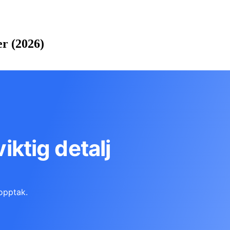
r (2026)
viktig detalj
opptak.