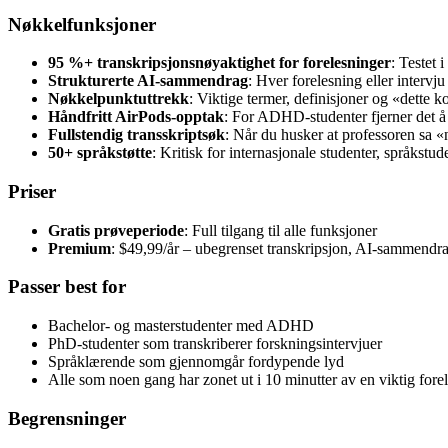
Nøkkelfunksjoner
95 %+ transkripsjonsnøyaktighet for forelesninger
: Testet
Strukturerte AI-sammendrag
: Hver forelesning eller intervj
Nøkkelpunktuttrekk
: Viktige termer, definisjoner og «dette 
Håndfritt AirPods-opptak
: For ADHD-studenter fjerner det å f
Fullstendig transskriptsøk
: Når du husker at professoren sa «
50+ språkstøtte
: Kritisk for internasjonale studenter, språkstud
Priser
Gratis prøveperiode
: Full tilgang til alle funksjoner
Premium
: $49,99/år – ubegrenset transkripsjon, AI-sammendr
Passer best for
Bachelor- og masterstudenter med ADHD
PhD-studenter som transkriberer forskningsintervjuer
Språklærende som gjennomgår fordypende lyd
Alle som noen gang har zonet ut i 10 minutter av en viktig fore
Begrensninger