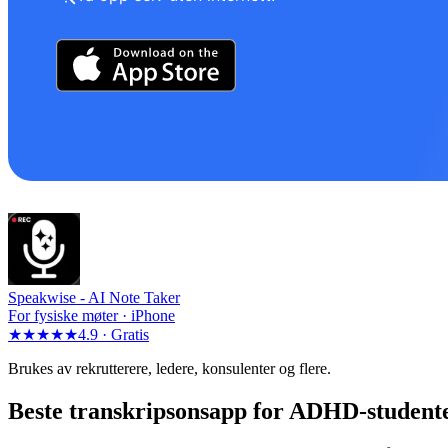
Speakwise -
AI Note Taker
For fysiske møter · iPhone
★★★★★
4.9 ·
Gratis
Brukes av rekrutterere, ledere, konsulenter og flere.
Beste transkripsonsapp for ADHD-studente