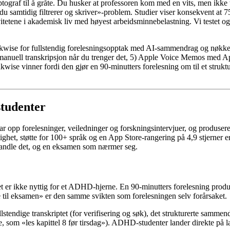
yptograf til å gråte. Du husker at professoren kom med en vits, men ikk
du samtidig filtrerer og skriver»-problem. Studier viser konsekvent 
itetene i akademisk liv med høyest arbeidsminnebelastning. Vi testet og
wise for fullstendig forelesningsopptak med AI-sammendrag og nøkkelpu
ig manuell transkripsjon når du trenger det, 5) Apple Voice Memos med 
kwise vinner fordi den gjør en 90-minutters forelesning om til et struk
studenter
pp forelesninger, veiledninger og forskningsintervjuer, og produserer e
ghet, støtte for 100+ språk og en App Store-rangering på 4,9 stjerner
handle det, og en eksamen som nærmer seg.
et er ikke nyttig for et ADHD-hjerne. En 90-minutters forelesning produ
 til eksamen» er den samme svikten som forelesningen selv forårsaket.
llstendige transkriptet (for verifisering og søk), det strukturerte samme
som «les kapittel 8 før tirsdag»). ADHD-studenter lander direkte på lage