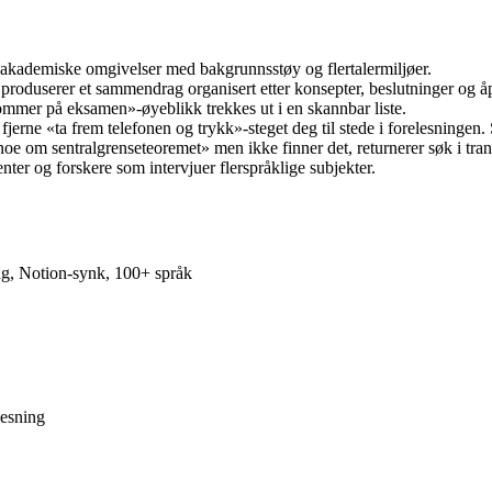
 i akademiske omgivelser med bakgrunnsstøy og flertalermiljøer.
u produserer et sammendrag organisert etter konsepter, beslutninger og å
kommer på eksamen»-øyeblikk trekkes ut i en skannbar liste.
jerne «ta frem telefonen og trykk»-steget deg til stede i forelesningen. S
noe om sentralgrenseteoremet» men ikke finner det, returnerer søk i tran
enter og forskere som intervjuer flerspråklige subjekter.
ag, Notion-synk, 100+ språk
lesning