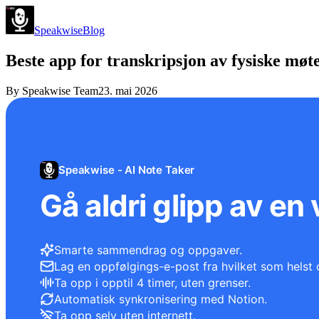
Speakwise
Blog
Beste app for transkripsjon av fysiske møt
By
Speakwise Team
23. mai 2026
Speakwise - AI Note Taker
Gå aldri glipp av en 
Smarte sammendrag og oppgaver.
Lag en oppfølgings-e-post fra hvilket som helst 
Ta opp i opptil 4 timer, uten grenser.
Automatisk synkronisering med Notion.
Ta opp selv uten internett.