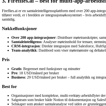
3. Fireflies.ai – best for multi-app-arbeids
Fireflies.ai er en samtaleintelligenssplattform med over 200 app-integ
tilfører verdi, er i bredden av integrasjonsøkosystemet – hvis arbeidsfl
samtidig.
Nøkkelfunksjoner
Over 200 app-integrasjoner
: Distribuer møtetranskripter, sa
Samtaleintelligenss
: Analyser møteinnhold for temaer, stemning
CRM-integrasjon
: Direkte integrasjon med Salesforce, HubS
Team-analytikk
: Dashbord som viser møtemønstre og deltakels
Pris
Gratis
: Begrenset med funksjoner og minutter
Pro
: 18 USD/måned per bruker
Business
: 29 USD/måned per bruker – full analytikk og integra
Best for
Organisasjoner med komplekse, multi-verktøy-arbeidsflyter der
Salgsteam som bruker både Notion til dokumentasjon og Salesfo
Selskaper som ønsker samtaleanalyse ved siden av grunnlegg