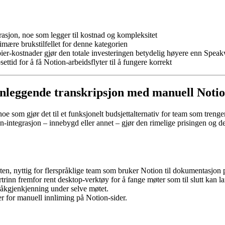
asjon, noe som legger til kostnad og kompleksitet
imære brukstilfellet for denne kategorien
er-kostnader gjør den totale investeringen betydelig høyere enn Spea
tid for å få Notion-arbeidsflyter til å fungere korrekt
runnleggende transkripsjon med manuell Noti
noe som gjør det til et funksjonelt budsjettalternativ for team som tren
-integrasjon – innebygd eller annet – gjør den rimelige prisingen og de
en, nyttig for flerspråklige team som bruker Notion til dokumentasjon p
ortrinn fremfor rent desktop-verktøy for å fange møter som til slutt kan l
råkgjenkjenning under selve møtet.
er for manuell innliming på Notion-sider.