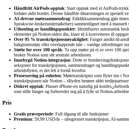
Håndfritt AirPods-opptak
: Start opptak med et AirPods-trykk
forlater aldri bordet. Denne håndfrie tilnærmingen er spesielt ve
AI-drevne møtesammendrag
: Ettklikksammendrag gjør timesl
Speakwise-brukerundersøkelser) sammenlignet med å manuelt s
Uthenting av handlingspunkter
: Identifiserer automatisk bes
elementer på Notion-siden din, klare til å konverteres til oppga
Over 95 % transkripsjonsnøyaktighet
: Fanger ansikt-til-an
bakgrunnsstøy eller overlappende tale – vanlige utfordringer so
Støtte for over 100 språk
: Ta opp møter på et av over 100 spr
bruker Notion som sitt sentrale arbeidsrom.
Innebygd Notion-integrasjon
: Dette er fremhevingsfunksjonen
seksjoner for transkripsjonen, sammendraget og handlingspunkte
arbeidsflyten, er det lett å forstå hvorfor.
Prosessering på enheten
: Møtetranskripter som flyter inn i N
transkripsjonen når Notion – rålyden berører aldri tredjepartsser
Diskret opptak
: Plasser iPhone-en naturlig på konferانsebordet. Ingen eksterne mikrofoner, ingen laptopskjermer som viser et opptaksgrensesnitt – bare telefonen din, ved siden av alles andre enheter,
som stille fanger og forbereder seg på å fylle ut Notion-arbeids
Pris
Gratis prøveperiode
: Full tilgang til alle funksjoner
Premium
: 59,99 USD/år – ubegrenset transkripsjon, AI-samm