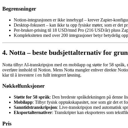
Begrensninger
Notion-integrasjonen er ikke innebygd – krever Zapier-konfigur
Desktop-fokusert – kan ikke ta opp fysiske møter, som er det pr
Per-bruker-prising til 18 USD/mnd Pro (216 USD/år) pluss Zapi
Kompleksiteten med over 200 integrasjoner betyr betydelig oppset
4. Notta – beste budsjettalternativ for g
Notta tilbyr AI-transkripsjon med en mobilapp og støtte for 58 språk, 
overføre innhold til Notion. Mens Notta mangler enhver direkte Notion
klar til å investere i en fullt integrert løsning.
Nøkkelfunksjoner
Støtte for 58 språk
: Den bredeste språkdekningen på denne list
Mobilapp
: Tilbyr fysisk opptakskapasitet, noe som gir det et f
Sanntidstranskripsjon
: Live-transkripsjon med automatisk sp
Eksportalternativer
: Transkripter kan eksporteres som tekstfil
Pris