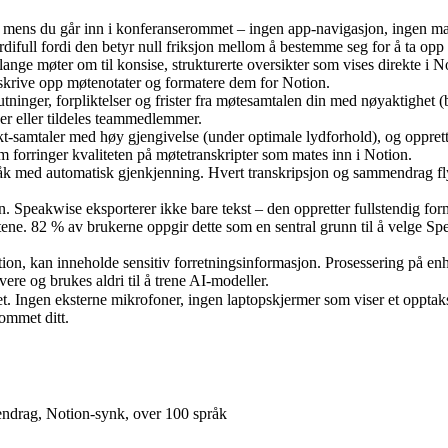
 mens du går inn i konferanserommet – ingen app-navigasjon, ingen manu
rdifull fordi den betyr null friksjon mellom å bestemme seg for å ta opp 
ange møter om til konsise, strukturerte oversikter som vises direkte i N
krive opp møtenotater og formatere dem for Notion.
lutninger, forpliktelser og frister fra møtesamtalen din med nøyaktighet 
ver eller tildeles teammedlemmer.
sikt-samtaler med høy gjengivelse (under optimale lydforhold), og oppr
m forringer kvaliteten på møtetranskripter som mates inn i Notion.
åk med automatisk gjenkjenning. Hvert transkripsjon og sammendrag flyt
. Speakwise eksporterer ikke bare tekst – den oppretter fullstendig form
ne. 82 % av brukerne oppgir dette som en sentral grunn til å velge Spe
otion, kan inneholde sensitiv forretningsinformasjon. Prosessering på en
vere og brukes aldri til å trene AI-modeller.
rommet ditt.
endrag, Notion-synk, over 100 språk