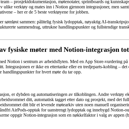
g team – prosjektdokumentasjon, møtenotater, sprintboards og kunnskapsb
es av ulike verktøy og mates inn i Notion gjennom integrasjoner, men sa
ativene – her er de 5 beste verktøyene for jobben.
ungerer sømløst sammen: pålitelig fysisk lydopptak, nøyaktig AI-transkr
ukturerte sammendrag, uttrukne handlingspunkter og fullstendige transkri
av fysiske møter med Notion-integrasjon tota
ed Notion i sentrum av arbeidsflyten. Med en App Store-vurdering på 4,
. Integrasjonen er ikke en ettertanke eller en tredjeparts-kobling – de
e handlingspunkter for hvert møte du tar opp.
jon, er dybden og automatiseringen av tilkoblingen. Andre verktøy eksp
arbeidsrommet ditt, automatisk tagget etter dato og prosjekt, med det ful
eidsrommet ditt blir et levende møtearkiv uten noen manuell organiserin
ndfri AirPods-opptak for uanstrengt lydopptak og innebygd Notion-outp
kerne oppgir Notion-integrasjon som en nøkkelfaktor i valg av appen (ba