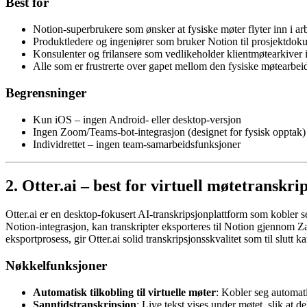
Best for
Notion-superbrukere som ønsker at fysiske møter flyter inn i a
Produktledere og ingeniører som bruker Notion til prosjektdo
Konsulenter og frilansere som vedlikeholder klientmøtearkiver 
Alle som er frustrerte over gapet mellom den fysiske møtearbe
Begrensninger
Kun iOS – ingen Android- eller desktop-versjon
Ingen Zoom/Teams-bot-integrasjon (designet for fysisk opptak)
Individrettet – ingen team-samarbeidsfunksjoner
2. Otter.ai – best for virtuell møtetransk
Otter.ai er en desktop-fokusert AI-transkripsjonplattform som kobler
Notion-integrasjon, kan transkripter eksporteres til Notion gjennom Zap
eksportprosess, gir Otter.ai solid transkripsjonsskvalitet som til slutt 
Nøkkelfunksjoner
Automatisk tilkobling til virtuelle møter
: Kobler seg automati
Sanntidstranskripsjon
: Live tekst vises under møtet, slik at 