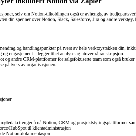
flyter inkludert Notion via Zapier
rasjoner, selv om Notion-tilkoblingen også er avhengig av tredjepartsverk
yten din spenner over Notion, Slack, Salesforce, Jira og andre verktøy, k
mmendrag og handlingspunkter på tvers av hele verktøystakken din, inklu
 og engasjement – legger til et analyselag utover råtranskripsjon.
pot og andre CRM-plattformer for salgsfokuserte team som også bruker
e på tvers av organisasjonen.
sjoner
 møtedata trenger å nå Notion, CRM og prosjektstyringsplattformer sam
rce/HubSpot til klientadministrasjon
ende Notion-dokumentasjon