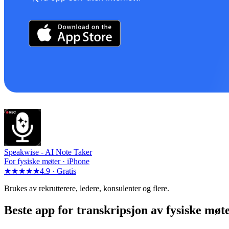
Speakwise -
AI Note Taker
For fysiske møter · iPhone
★★★★★
4.9 ·
Gratis
Brukes av rekrutterere, ledere, konsulenter og flere.
Beste app for transkripsjon av fysiske møt