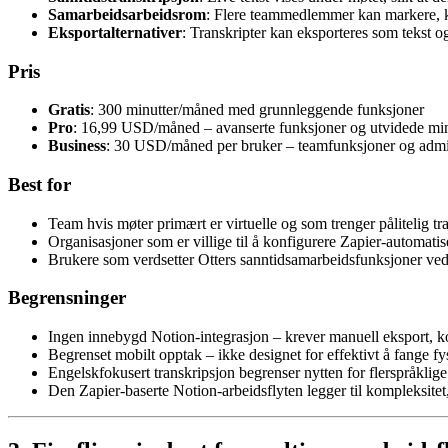
Samarbeidsarbeidsrom
: Flere teammedlemmer kan markere, k
Eksportalternativer
: Transkripter kan eksporteres som tekst o
Pris
Gratis
: 300 minutter/måned med grunnleggende funksjoner
Pro
: 16,99 USD/måned – avanserte funksjoner og utvidede min
Business
: 30 USD/måned per bruker – teamfunksjoner og admi
Best for
Team hvis møter primært er virtuelle og som trenger pålitelig t
Organisasjoner som er villige til å konfigurere Zapier-automati
Brukere som verdsetter Otters sanntidsamarbeidsfunksjoner ve
Begrensninger
Ingen innebygd Notion-integrasjon – krever manuell eksport, kop
Begrenset mobilt opptak – ikke designet for effektivt å fange f
Engelskfokusert transkripsjon begrenser nytten for flerspråkli
Den Zapier-baserte Notion-arbeidsflyten legger til kompleksitet