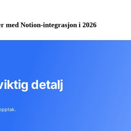
er med Notion-integrasjon i 2026
viktig detalj
opptak.