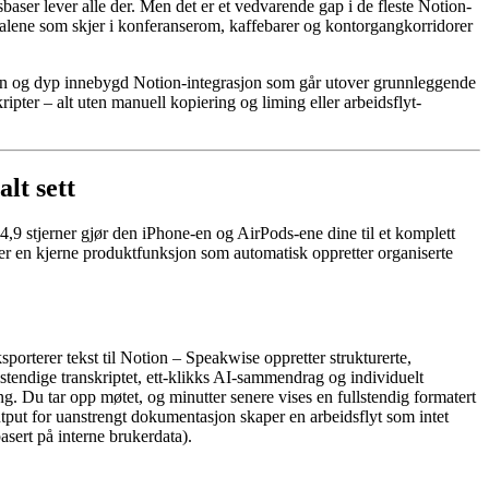
aser lever alle der. Men det er et vedvarende gap i de fleste Notion-
mtalene som skjer i konferanserom, kaffebarer og kontorgangkorridorer
ipsjon og dyp innebygd Notion-integrasjon som går utover grunnleggende
pter – alt uten manuell kopiering og liming eller arbeidsflyt-
lt sett
9 stjerner gjør den iPhone-en og AirPods-ene dine til et komplett
t er en kjerne produktfunksjon som automatisk oppretter organiserte
orterer tekst til Notion – Speakwise oppretter strukturerte,
lstendige transkriptet, ett-klikks AI-sammendrag og individuelt
g. Du tar opp møtet, og minutter senere vises en fullstendig formatert
ut for uanstrengt dokumentasjon skaper en arbeidsflyt som intet
sert på interne brukerdata).