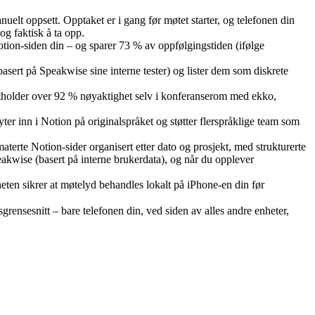
elt oppsett. Opptaket er i gang før møtet starter, og telefonen din
og faktisk å ta opp.
otion-siden din – og sparer 73 % av oppfølgingstiden (ifølge
(basert på Speakwise sine interne tester) og lister dem som diskrete
ettholder over 92 % nøyaktighet selv i konferanserom med ekko,
er inn i Notion på originalspråket og støtter flerspråklige team som
aterte Notion-sider organisert etter dato og prosjekt, med strukturerte
akwise (basert på interne brukerdata), og når du opplever
heten sikrer at møtelyd behandles lokalt på iPhone-en din før