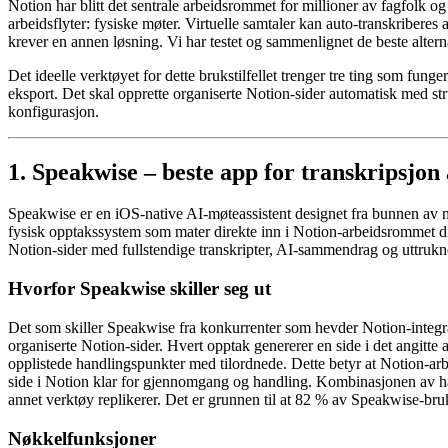
Notion har blitt det sentrale arbeidsrommet for millioner av fagfolk o
arbeidsflyter: fysiske møter. Virtuelle samtaler kan auto-transkriber
krever en annen løsning. Vi har testet og sammenlignet de beste altern
Det ideelle verktøyet for dette brukstilfellet trenger tre ting som f
eksport. Det skal opprette organiserte Notion-sider automatisk med str
konfigurasjon.
1. Speakwise – beste app for transkripsjon 
Speakwise er en iOS-native AI-møteassistent designet fra bunnen av m
fysisk opptakssystem som mater direkte inn i Notion-arbeidsrommet ditt
Notion-sider med fullstendige transkripter, AI-sammendrag og uttrukn
Hvorfor Speakwise skiller seg ut
Det som skiller Speakwise fra konkurrenter som hevder Notion-integras
organiserte Notion-sider. Hvert opptak genererer en side i det angitte 
opplistede handlingspunkter med tilordnede. Dette betyr at Notion-arb
side i Notion klar for gjennomgang og handling. Kombinasjonen av hå
annet verktøy replikerer. Det er grunnen til at 82 % av Speakwise-bru
Nøkkelfunksjoner