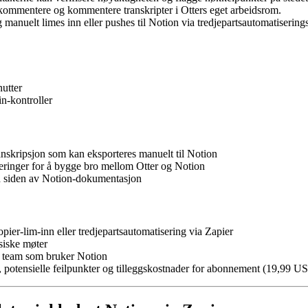
ommentere og kommentere transkripter i Otters eget arbeidsrom.
g manuelt limes inn eller pushes til Notion via tredjepartsautomatiserin
utter
n-kontroller
ranskripsjon som kan eksporteres manuelt til Notion
seringer for å bygge bro mellom Otter og Notion
d siden av Notion-dokumentasjon
ier-lim-inn eller tredjepartsautomatisering via Zapier
ysiske møter
ge team som bruker Notion
, potensielle feilpunkter og tilleggskostnader for abonnement (19,99 U