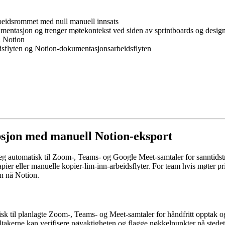
rbeidsrommet med null manuell innsats
kumentasjon og trenger møtekontekst ved siden av sprintboards og desi
i Notion
idsflyten og Notion-dokumentasjonsarbeidsflyten
ripsjon med manuell Notion-eksport
 seg automatisk til Zoom-, Teams- og Google Meet-samtaler for sanntids
ier eller manuelle kopier-lim-inn-arbeidsflyter. For team hvis møter prim
kan nå Notion.
sk til planlagte Zoom-, Teams- og Meet-samtaler for håndfritt opptak og
deltakerne kan verifisere nøyaktigheten og flagge nøkkelpunkter på stedet