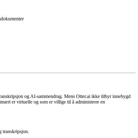
gndokumenter
transkripsjon og AI-sammendrag. Mens Otter.ai ikke tilbyr innebygd
ært er virtuelle og som er villige til å administrere en
 transkripsjon.
.