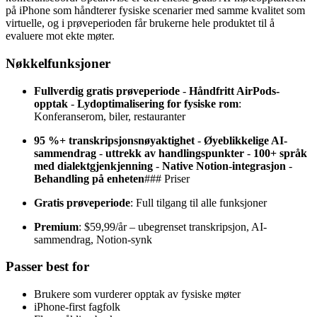
på iPhone som håndterer fysiske scenarier med samme kvalitet som
virtuelle, og i prøveperioden får brukerne hele produktet til å
evaluere mot ekte møter.
Nøkkelfunksjoner
Fullverdig gratis prøveperiode
-
Håndfritt AirPods-
opptak
-
Lydoptimalisering for fysiske rom
:
Konferanserom, biler, restauranter
95 %+ transkripsjonsnøyaktighet
-
Øyeblikkelige AI-
sammendrag
-
uttrekk av handlingspunkter
-
100+ språk
med dialektgjenkjenning
-
Native Notion-integrasjon
-
Behandling på enheten
### Priser
Gratis prøveperiode
: Full tilgang til alle funksjoner
Premium
: $59,99/år – ubegrenset transkripsjon, AI-
sammendrag, Notion-synk
Passer best for
Brukere som vurderer opptak av fysiske møter
iPhone-first fagfolk