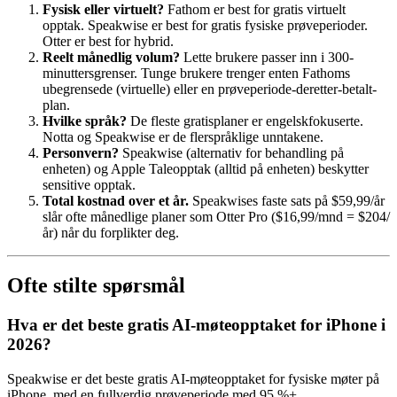
Fysisk eller virtuelt?
Fathom er best for gratis virtuelt
opptak. Speakwise er best for gratis fysiske prøveperioder.
Otter er best for hybrid.
Reelt månedlig volum?
Lette brukere passer inn i 300-
minuttersgrenser. Tunge brukere trenger enten Fathoms
ubegrensede (virtuelle) eller en prøveperiode-deretter-betalt-
plan.
Hvilke språk?
De fleste gratisplaner er engelskfokuserte.
Notta og Speakwise er de flerspråklige unntakene.
Personvern?
Speakwise (alternativ for behandling på
enheten) og Apple Taleopptak (alltid på enheten) beskytter
sensitive opptak.
Total kostnad over et år.
Speakwises faste sats på $59,99/år
slår ofte månedlige planer som Otter Pro ($16,99/mnd = $204/
år) når du forplikter deg.
Ofte stilte spørsmål
Hva er det beste gratis AI-møteopptaket for iPhone i
2026?
Speakwise er det beste gratis AI-møteopptaket for fysiske møter på
iPhone, med en fullverdig prøveperiode med 95 %+