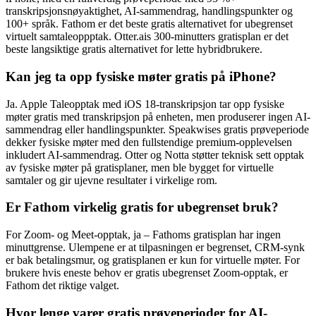
transkripsjonsnøyaktighet, AI-sammendrag, handlingspunkter og
100+ språk. Fathom er det beste gratis alternativet for ubegrenset
virtuelt samtaleoppptak. Otter.ais 300-minutters gratisplan er det
beste langsiktige gratis alternativet for lette hybridbrukere.
Kan jeg ta opp fysiske møter gratis på iPhone?
Ja. Apple Taleopptak med iOS 18-transkripsjon tar opp fysiske
møter gratis med transkripsjon på enheten, men produserer ingen AI-
sammendrag eller handlingspunkter. Speakwises gratis prøveperiode
dekker fysiske møter med den fullstendige premium-opplevelsen
inkludert AI-sammendrag. Otter og Notta støtter teknisk sett opptak
av fysiske møter på gratisplaner, men ble bygget for virtuelle
samtaler og gir ujevne resultater i virkelige rom.
Er Fathom virkelig gratis for ubegrenset bruk?
For Zoom- og Meet-opptak, ja – Fathoms gratisplan har ingen
minuttgrense. Ulempene er at tilpasningen er begrenset, CRM-synk
er bak betalingsmur, og gratisplanen er kun for virtuelle møter. For
brukere hvis eneste behov er gratis ubegrenset Zoom-opptak, er
Fathom det riktige valget.
Hvor lenge varer gratis prøveperioder for AI-