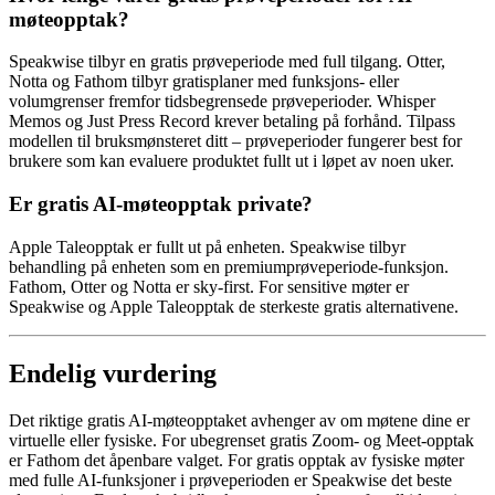
møteopptak?
Speakwise tilbyr en gratis prøveperiode med full tilgang. Otter,
Notta og Fathom tilbyr gratisplaner med funksjons- eller
volumgrenser fremfor tidsbegrensede prøveperioder. Whisper
Memos og Just Press Record krever betaling på forhånd. Tilpass
modellen til bruksmønsteret ditt – prøveperioder fungerer best for
brukere som kan evaluere produktet fullt ut i løpet av noen uker.
Er gratis AI-møteopptak private?
Apple Taleopptak er fullt ut på enheten. Speakwise tilbyr
behandling på enheten som en premiumprøveperiode-funksjon.
Fathom, Otter og Notta er sky-first. For sensitive møter er
Speakwise og Apple Taleopptak de sterkeste gratis alternativene.
Endelig vurdering
Det riktige gratis AI-møteopptaket avhenger av om møtene dine er
virtuelle eller fysiske. For ubegrenset gratis Zoom- og Meet-opptak
er Fathom det åpenbare valget. For gratis opptak av fysiske møter
med fulle AI-funksjoner i prøveperioden er Speakwise det beste