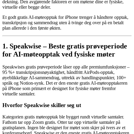
dekning. Den avgjørende faktoren er om møtene dine er fysiske,
virtuelle eller begge deler.
Et godt gratis AI-møteopptak for iPhone trenger å håndtere opptak,
transkripsjon og sammendrag uten å tvinge deg over på en betalt
plan allerede i den første økten.
1. Speakwise – Beste gratis prøveperiode
for AI-møteopptak ved fysiske møter
Speakwises gratis prøveperiode låser opp alle premiumfunksjoner –
95 %+ transkripsjonsnøyaktighet, håndfritt AirPods-opptak,
øyeblikkelige AI-sammendrag, uttrekk av handlingspunkter, 100+
språk og Notion-synk. Det er den eneste gratis AI-møteopptakeren
på iPhone som primært er designet for fysiske møter fremfor
virtuelle samtaler.
Hvorfor Speakwise skiller seg ut
Kategorien gratis møteopptak ble bygget rundt virtuelle samtaler.
Fathom tar opp Zoom gratis. Otter tar opp virtuelle samtaler på
gratisplanen. Ingen ble designet for møtet som skjer på tvers av et
konferansebord. Speakwise er den eneste gratis AI-møteopptakeren