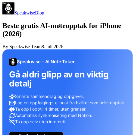
Speakwise
Blog
Beste gratis AI-møteopptak for iPhone
(2026)
By
Speakwise Team
8. juli 2026
Speakwise - AI Note Taker
Gå aldri glipp av en viktig
detalj
Smarte sammendrag og oppgaver.
Lag en oppfølgings-e-post fra hvilket som helst opptak.
Ta opp i opptil 4 timer, uten grenser.
Automatisk synkronisering med Notion.
Ta opp selv uten internett.