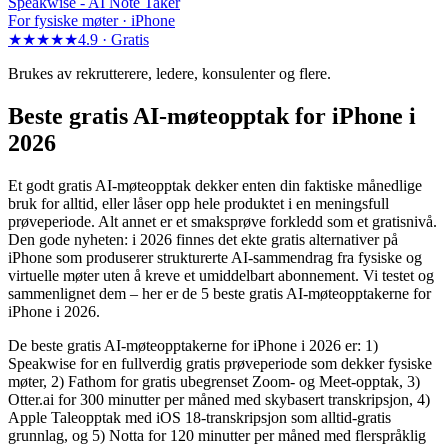
Speakwise -
AI Note Taker
For fysiske møter · iPhone
★★★★★
4.9 ·
Gratis
Brukes av rekrutterere, ledere, konsulenter og flere.
Beste gratis AI-møteopptak for iPhone i
2026
Et godt gratis AI-møteopptak dekker enten din faktiske månedlige
bruk for alltid, eller låser opp hele produktet i en meningsfull
prøveperiode. Alt annet er et smaksprøve forkledd som et gratisnivå.
Den gode nyheten: i 2026 finnes det ekte gratis alternativer på
iPhone som produserer strukturerte AI-sammendrag fra fysiske og
virtuelle møter uten å kreve et umiddelbart abonnement. Vi testet og
sammenlignet dem – her er de 5 beste gratis AI-møteopptakerne for
iPhone i 2026.
De beste gratis AI-møteopptakerne for iPhone i 2026 er: 1)
Speakwise for en fullverdig gratis prøveperiode som dekker fysiske
møter, 2) Fathom for gratis ubegrenset Zoom- og Meet-opptak, 3)
Otter.ai for 300 minutter per måned med skybasert transkripsjon, 4)
Apple Taleopptak med iOS 18-transkripsjon som alltid-gratis
grunnlag, og 5) Notta for 120 minutter per måned med flerspråklig