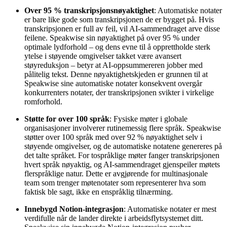
Over 95 % transkripsjonsnøyaktighet
: Automatiske notater
er bare like gode som transkripsjonen de er bygget på. Hvis
transkripsjonen er full av feil, vil AI-sammendraget arve disse
feilene. Speakwise sin nøyaktighet på over 95 % under
optimale lydforhold – og dens evne til å opprettholde sterk
ytelse i støyende omgivelser takket være avansert
støyreduksjon – betyr at AI-oppsummereren jobber med
pålitelig tekst. Denne nøyaktighetskjeden er grunnen til at
Speakwise sine automatiske notater konsekvent overgår
konkurrenters notater, der transkripsjonen svikter i virkelige
romforhold.
Støtte for over 100 språk
: Fysiske møter i globale
organisasjoner involverer rutinemessig flere språk. Speakwise
støtter over 100 språk med over 92 % nøyaktighet selv i
støyende omgivelser, og de automatiske notatene genereres på
det talte språket. For tospråklige møter fanger transkripsjonen
hvert språk nøyaktig, og AI-sammendraget gjenspeiler møtets
flerspråklige natur. Dette er avgjørende for multinasjonale
team som trenger møtenotater som representerer hva som
faktisk ble sagt, ikke en enspråklig tilnærming.
Innebygd Notion-integrasjon
: Automatiske notater er mest
verdifulle når de lander direkte i arbeidsflytsystemet ditt.