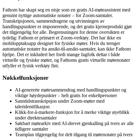
Fathom har skapt seg en nisje som en gratis AI-møteassistent med
genuint nyttige automatiske notater – for Zoom-samtaler.
Transkripsjonen, sammendragene og utvinningen av
handlingspunkter er imponerende, og det gratis kjerneprodukt gjør
det tilgjengelig for alle. Begrensningen for denne oversikten er
tydelig: Fathom er primært et Zoom-verktøy. Det har ikke en
mobilopptaksapp designet for fysiske møter. Hvis du trenger
automatiske notater fra ansikt-til-ansikt-samtaler, kan ikke Fathom
hjelpe. Det er inkludert her fordi mange fagfolk deltar i både
virtuelle og fysiske møter, og Fathoms gratis virtuelle møtenotater
utfyller et fysisk verktøy fint.
Nøkkelfunksjoner
AI-genererte møtesammendrag med handlingspunkter og
viktige høydepunkter – helt gratis for enkeltpersoner
Sanntidstranskripsjon under Zoom-møter med
taleridentifikasjon
Klikk-for-å-markere-funksjon for å merke viktige øyeblikk
under direktesamtaler
Søkbart møtearkiv med AI-drevet gjenkalling på tvers av alle
tidligere samtaler
Teamplan tilgjengelig for delt tilgang til møtenotater på tvers