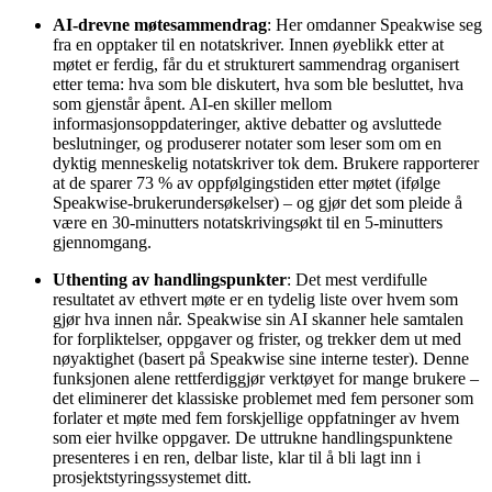
AI-drevne møtesammendrag
: Her omdanner Speakwise seg
fra en opptaker til en notatskriver. Innen øyeblikk etter at
møtet er ferdig, får du et strukturert sammendrag organisert
etter tema: hva som ble diskutert, hva som ble besluttet, hva
som gjenstår åpent. AI-en skiller mellom
informasjonsoppdateringer, aktive debatter og avsluttede
beslutninger, og produserer notater som leser som om en
dyktig menneskelig notatskriver tok dem. Brukere rapporterer
at de sparer 73 % av oppfølgingstiden etter møtet (ifølge
Speakwise-brukerundersøkelser) – og gjør det som pleide å
være en 30-minutters notatskrivingsøkt til en 5-minutters
gjennomgang.
Uthenting av handlingspunkter
: Det mest verdifulle
resultatet av ethvert møte er en tydelig liste over hvem som
gjør hva innen når. Speakwise sin AI skanner hele samtalen
for forpliktelser, oppgaver og frister, og trekker dem ut med
nøyaktighet (basert på Speakwise sine interne tester). Denne
funksjonen alene rettferdiggjør verktøyet for mange brukere –
det eliminerer det klassiske problemet med fem personer som
forlater et møte med fem forskjellige oppfatninger av hvem
som eier hvilke oppgaver. De uttrukne handlingspunktene
presenteres i en ren, delbar liste, klar til å bli lagt inn i
prosjektstyringssystemet ditt.