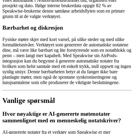
vises automatisk i Notion-arbeidsrommet ditt, organisert etter
prosjekt og dato. Ifølge interne brukerdata oppgir 82 % av
Speakwise-brukerne denne sømløse arbeidsflyten som en primær
grunn til at de valgte verktøyet.
Bærbarhet og diskresjon
Fysiske møter skjer med kort varsel, på ulike steder og med ulike
formalitetsnivåer. Verktøyet som genererer de automatiske notatene
dine, må være like bærbart og lite forstyrrende som en notatblokk og
penn – men langt mer kapabelt. Med Speakwise sin AirPods-
integrasjon kan du begynne å generere automatiske notater fra
hvilken som helst samtale med ett enkelt trykk, null oppsett og ingen
synlig utstyr. Denne bærbarheten betyr at du fanger ikke bare
planlagte møter, men også de spontane synkroniseringene og
lunsjsamtalene som ofte produserer de viktigste beslutningene.
Vanlige spørsmål
Hvor nøyaktige er AI-genererte møtenotater
sammenlignet med en menneskelig notatskriver?
AI-genererte notater fra et verktøy som Speakwise er mer