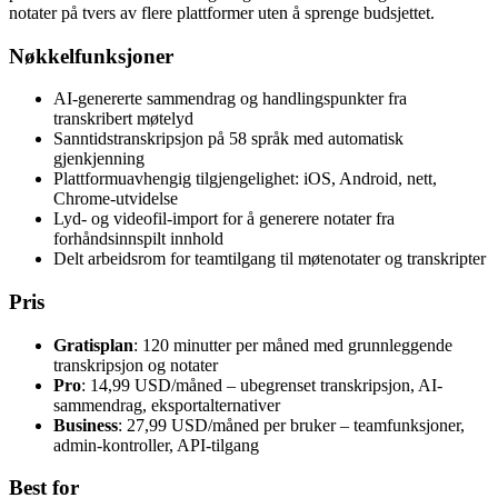
notater på tvers av flere plattformer uten å sprenge budsjettet.
Nøkkelfunksjoner
AI-genererte sammendrag og handlingspunkter fra
transkribert møtelyd
Sanntidstranskripsjon på 58 språk med automatisk
gjenkjenning
Plattformuavhengig tilgjengelighet: iOS, Android, nett,
Chrome-utvidelse
Lyd- og videofil-import for å generere notater fra
forhåndsinnspilt innhold
Delt arbeidsrom for teamtilgang til møtenotater og transkripter
Pris
Gratisplan
: 120 minutter per måned med grunnleggende
transkripsjon og notater
Pro
: 14,99 USD/måned – ubegrenset transkripsjon, AI-
sammendrag, eksportalternativer
Business
: 27,99 USD/måned per bruker – teamfunksjoner,
admin-kontroller, API-tilgang
Best for