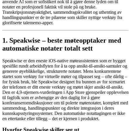
anvende AI som er sofistikert nok til å gjøre denne lyden om til
notater en profesjonell faktisk vil stole på og bruke.
Transkripsjonsnøyaktighet, sammendragskvalitet og uthenting av
handlingspunkter er de tre pilarene som skiller nyttige verktøy fra
glorifiserte talememo-apper.
1. Speakwise – beste møteopptaker med
automatiske notater totalt sett
Speakwise er den eneste iOS-native møteassistenten som er bygget
spesifikt rundt arbeidsflyten for å ta opp ansikt-til-ansikt-samtaler og
generere øyeblikkelige, strukturerte notater. Mens konkurrentene
startet som verktøy for virtuelle møter og tilpasset seg – ofte dårlig –
for fysisk bruk, ble Speakwise designet fra bunnen av for scenariet
der telefonen er ditt eneste verktøy og møtet skjer ansikt-til-ansikt.
Den er 4,9-stjerners-vurderingen i App Store gjenspeiler opplevelsen
til fagfolk som er avhengige av den daglig for å gjøre
konferanseromsdiskusjoner om til polerte møtenotater, komplett med
sammendrag, handlingspunkter og direkte integrasjon i deres
kunnskapsstyringssystemer. Den automatiske notattagingen er ikke
en ettertanke eller tillegg – det er kjernen i produktet.
Hvorfor Speakwise skiller seg ut