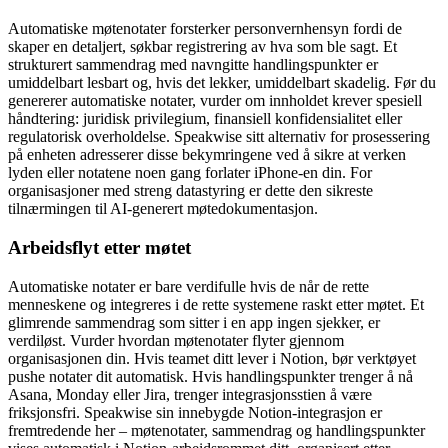
Automatiske møtenotater forsterker personvernhensyn fordi de
skaper en detaljert, søkbar registrering av hva som ble sagt. Et
strukturert sammendrag med navngitte handlingspunkter er
umiddelbart lesbart og, hvis det lekker, umiddelbart skadelig. Før du
genererer automatiske notater, vurder om innholdet krever spesiell
håndtering: juridisk privilegium, finansiell konfidensialitet eller
regulatorisk overholdelse. Speakwise sitt alternativ for prosessering
på enheten adresserer disse bekymringene ved å sikre at verken
lyden eller notatene noen gang forlater iPhone-en din. For
organisasjoner med streng datastyring er dette den sikreste
tilnærmingen til AI-generert møtedokumentasjon.
Arbeidsflyt etter møtet
Automatiske notater er bare verdifulle hvis de når de rette
menneskene og integreres i de rette systemene raskt etter møtet. Et
glimrende sammendrag som sitter i en app ingen sjekker, er
verdiløst. Vurder hvordan møtenotater flyter gjennom
organisasjonen din. Hvis teamet ditt lever i Notion, bør verktøyet
pushe notater dit automatisk. Hvis handlingspunkter trenger å nå
Asana, Monday eller Jira, trenger integrasjonsstien å være
friksjonsfri. Speakwise sin innebygde Notion-integrasjon er
fremtredende her – møtenotater, sammendrag og handlingspunkter