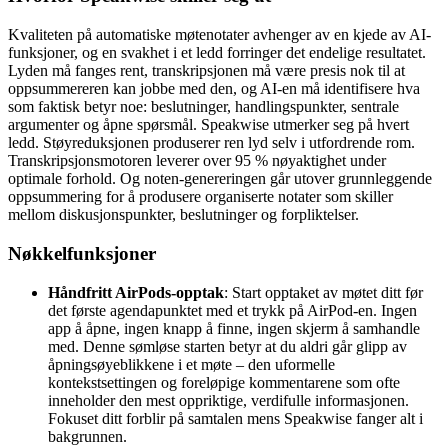
Kvaliteten på automatiske møtenotater avhenger av en kjede av AI-
funksjoner, og en svakhet i et ledd forringer det endelige resultatet.
Lyden må fanges rent, transkripsjonen må være presis nok til at
oppsummereren kan jobbe med den, og AI-en må identifisere hva
som faktisk betyr noe: beslutninger, handlingspunkter, sentrale
argumenter og åpne spørsmål. Speakwise utmerker seg på hvert
ledd. Støyreduksjonen produserer ren lyd selv i utfordrende rom.
Transkripsjonsmotoren leverer over 95 % nøyaktighet under
optimale forhold. Og noten-genereringen går utover grunnleggende
oppsummering for å produsere organiserte notater som skiller
mellom diskusjonspunkter, beslutninger og forpliktelser.
Nøkkelfunksjoner
Håndfritt AirPods-opptak
: Start opptaket av møtet ditt før
det første agendapunktet med et trykk på AirPod-en. Ingen
app å åpne, ingen knapp å finne, ingen skjerm å samhandle
med. Denne sømløse starten betyr at du aldri går glipp av
åpningsøyeblikkene i et møte – den uformelle
kontekstsettingen og foreløpige kommentarene som ofte
inneholder den mest oppriktige, verdifulle informasjonen.
Fokuset ditt forblir på samtalen mens Speakwise fanger alt i
bakgrunnen.