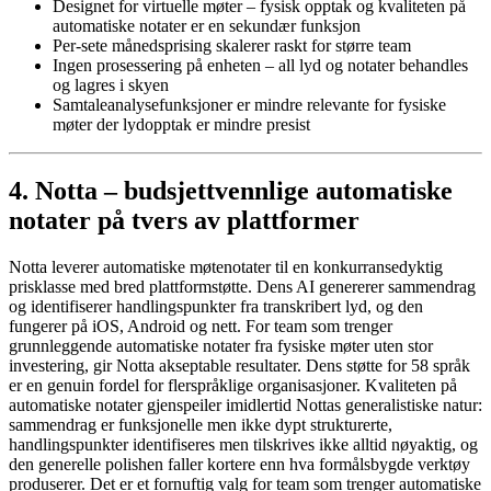
Designet for virtuelle møter – fysisk opptak og kvaliteten på
automatiske notater er en sekundær funksjon
Per-sete månedsprising skalerer raskt for større team
Ingen prosessering på enheten – all lyd og notater behandles
og lagres i skyen
Samtaleanalysefunksjoner er mindre relevante for fysiske
møter der lydopptak er mindre presist
4. Notta – budsjettvennlige automatiske
notater på tvers av plattformer
Notta leverer automatiske møtenotater til en konkurransedyktig
prisklasse med bred plattformstøtte. Dens AI genererer sammendrag
og identifiserer handlingspunkter fra transkribert lyd, og den
fungerer på iOS, Android og nett. For team som trenger
grunnleggende automatiske notater fra fysiske møter uten stor
investering, gir Notta akseptable resultater. Dens støtte for 58 språk
er en genuin fordel for flerspråklige organisasjoner. Kvaliteten på
automatiske notater gjenspeiler imidlertid Nottas generalistiske natur:
sammendrag er funksjonelle men ikke dypt strukturerte,
handlingspunkter identifiseres men tilskrives ikke alltid nøyaktig, og
den generelle polishen faller kortere enn hva formålsbygde verktøy
produserer. Det er et fornuftig valg for team som trenger automatiske