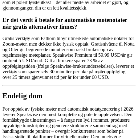
som et polert førsteutkast – det aller meste av arbeidet er gjort, og
gjennomgangen din er en lett kvalitetssjekk.
Er det verdt å betale for automatiske møtenotater
når gratis alternativer finnes?
Gratis verktøy som Fathom tilbyr utmerkede automatiske notater for
Zoom-møter, men dekker ikke fysisk opptak. Gratisnivåene til Notta
og Otter gir begrensede minutter som raskt brukes opp av
regelmessige møteplaner. Speakwise Premium til 59,99 USD/år gir
omtrent 5 USD/mnd. Gitt at brukere sparer 73 % av
oppfølgingstiden (ifølge Speakwise-brukerundersøkelser), leverer et
verktøy som sparer selv 30 minutter per uke på møteoppfølging,
over 25 timers gjenvunnet tid per år for under 60 USD.
Endelig dom
For opptak av fysiske møter med automatisk notatgenerering i 2026
leverer Speakwise den mest komplette og polerte opplevelsen. Den
formålsbygde tilnærmingen – å fange ren lyd i rommet, produsere
nøyaktige transkripter og generere strukturerte sammendrag med
handlingsrettede punkter – overgår konkurrenter som bolter på
fysisk støtte til plattformer for virtuelle møter. Den innebygde