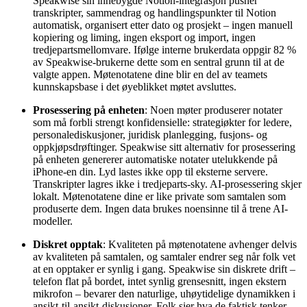
Speakwise sin innebygde Notion-integrasjon pusher
transkripter, sammendrag og handlingspunkter til Notion
automatisk, organisert etter dato og prosjekt – ingen manuell
kopiering og liming, ingen eksport og import, ingen
tredjepartsmellomvare. Ifølge interne brukerdata oppgir 82 %
av Speakwise-brukerne dette som en sentral grunn til at de
valgte appen. Møtenotatene dine blir en del av teamets
kunnskapsbase i det øyeblikket møtet avsluttes.
Prosessering på enheten
: Noen møter produserer notater
som må forbli strengt konfidensielle: strategiøkter for ledere,
personalediskusjoner, juridisk planlegging, fusjons- og
oppkjøpsdrøftinger. Speakwise sitt alternativ for prosessering
på enheten genererer automatiske notater utelukkende på
iPhone-en din. Lyd lastes ikke opp til eksterne servere.
Transkripter lagres ikke i tredjeparts-sky. AI-prosessering skjer
lokalt. Møtenotatene dine er like private som samtalen som
produserte dem. Ingen data brukes noensinne til å trene AI-
modeller.
Diskret opptak
: Kvaliteten på møtenotatene avhenger delvis
av kvaliteten på samtalen, og samtaler endrer seg når folk vet
at en opptaker er synlig i gang. Speakwise sin diskrete drift –
telefon flat på bordet, intet synlig grensesnitt, ingen ekstern
mikrofon – bevarer den naturlige, uhøytidelige dynamikken i
ansikt-til-ansikt-diskusjoner. Folk sier hva de faktisk tenker,