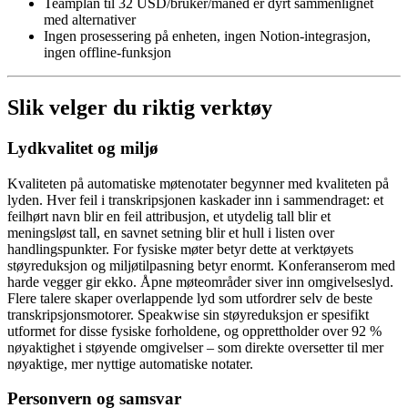
Teamplan til 32 USD/bruker/måned er dyrt sammenlignet
med alternativer
Ingen prosessering på enheten, ingen Notion-integrasjon,
ingen offline-funksjon
Slik velger du riktig verktøy
Lydkvalitet og miljø
Kvaliteten på automatiske møtenotater begynner med kvaliteten på
lyden. Hver feil i transkripsjonen kaskader inn i sammendraget: et
feilhørt navn blir en feil attribusjon, et utydelig tall blir et
meningsløst tall, en savnet setning blir et hull i listen over
handlingspunkter. For fysiske møter betyr dette at verktøyets
støyreduksjon og miljøtilpasning betyr enormt. Konferanserom med
harde vegger gir ekko. Åpne møteområder siver inn omgivelseslyd.
Flere talere skaper overlappende lyd som utfordrer selv de beste
transkripsjonsmotorer. Speakwise sin støyreduksjon er spesifikt
utformet for disse fysiske forholdene, og opprettholder over 92 %
nøyaktighet i støyende omgivelser – som direkte oversetter til mer
nøyaktige, mer nyttige automatiske notater.
Personvern og samsvar