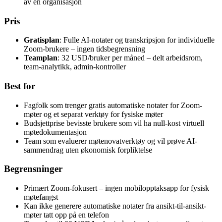
av en organisasjon
Pris
Gratisplan
: Fulle AI-notater og transkripsjon for individuelle
Zoom-brukere – ingen tidsbegrensning
Teamplan
: 32 USD/bruker per måned – delt arbeidsrom,
team-analytikk, admin-kontroller
Best for
Fagfolk som trenger gratis automatiske notater for Zoom-
møter og et separat verktøy for fysiske møter
Budsjettprise bevisste brukere som vil ha null-kost virtuell
møtedokumentasjon
Team som evaluerer møtenovatverktøy og vil prøve AI-
sammendrag uten økonomisk forpliktelse
Begrensninger
Primært Zoom-fokusert – ingen mobilopptaksapp for fysisk
møtefangst
Kan ikke generere automatiske notater fra ansikt-til-ansikt-
møter tatt opp på en telefon