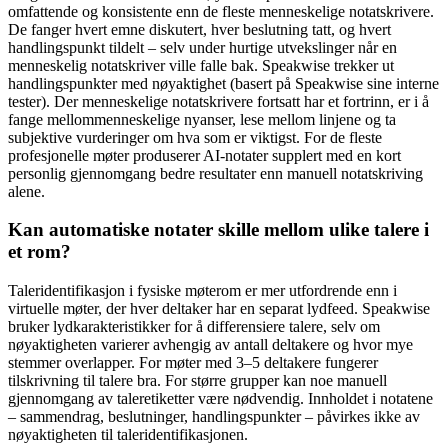
omfattende og konsistente enn de fleste menneskelige notatskrivere.
De fanger hvert emne diskutert, hver beslutning tatt, og hvert
handlingspunkt tildelt – selv under hurtige utvekslinger når en
menneskelig notatskriver ville falle bak. Speakwise trekker ut
handlingspunkter med nøyaktighet (basert på Speakwise sine interne
tester). Der menneskelige notatskrivere fortsatt har et fortrinn, er i å
fange mellommenneskelige nyanser, lese mellom linjene og ta
subjektive vurderinger om hva som er viktigst. For de fleste
profesjonelle møter produserer AI-notater supplert med en kort
personlig gjennomgang bedre resultater enn manuell notatskriving
alene.
Kan automatiske notater skille mellom ulike talere i
et rom?
Taleridentifikasjon i fysiske møterom er mer utfordrende enn i
virtuelle møter, der hver deltaker har en separat lydfeed. Speakwise
bruker lydkarakteristikker for å differensiere talere, selv om
nøyaktigheten varierer avhengig av antall deltakere og hvor mye
stemmer overlapper. For møter med 3–5 deltakere fungerer
tilskrivning til talere bra. For større grupper kan noe manuell
gjennomgang av taleretiketter være nødvendig. Innholdet i notatene
– sammendrag, beslutninger, handlingspunkter – påvirkes ikke av
nøyaktigheten til taleridentifikasjonen.