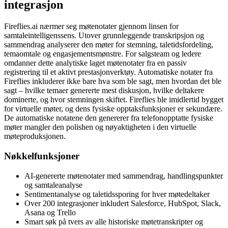
integrasjon
Fireflies.ai nærmer seg møtenotater gjennom linsen for
samtaleintelligenssens. Utover grunnleggende transkripsjon og
sammendrag analyserer den møter for stemning, taletidsfordeling,
temaomtale og engasjementsmønstre. For salgsteam og ledere
omdanner dette analytiske laget møtenotater fra en passiv
registrering til et aktivt prestasjonverktøy. Automatiske notater fra
Fireflies inkluderer ikke bare hva som ble sagt, men hvordan det ble
sagt – hvilke temaer genererte mest diskusjon, hvilke deltakere
dominerte, og hvor stemningen skiftet. Fireflies ble imidlertid bygget
for virtuelle møter, og dens fysiske opptaksfunksjoner er sekundære.
De automatiske notatene den genererer fra telefonopptatte fysiske
møter mangler den polishen og nøyaktigheten i den virtuelle
møteproduksjonen.
Nøkkelfunksjoner
AI-genererte møtenotater med sammendrag, handlingspunkter
og samtaleanalyse
Sentimentanalyse og taletidssporing for hver møtedeltaker
Over 200 integrasjoner inkludert Salesforce, HubSpot, Slack,
Asana og Trello
Smart søk på tvers av alle historiske møtetranskripter og