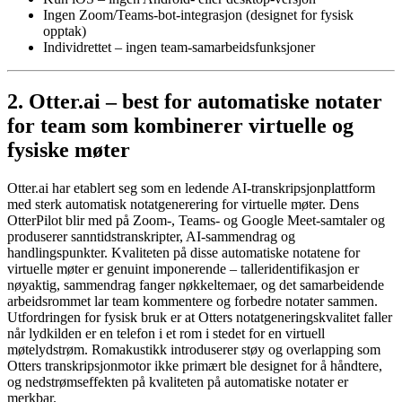
Ingen Zoom/Teams-bot-integrasjon (designet for fysisk
opptak)
Individrettet – ingen team-samarbeidsfunksjoner
2. Otter.ai – best for automatiske notater
for team som kombinerer virtuelle og
fysiske møter
Otter.ai har etablert seg som en ledende AI-transkripsjonplattform
med sterk automatisk notatgenerering for virtuelle møter. Dens
OtterPilot blir med på Zoom-, Teams- og Google Meet-samtaler og
produserer sanntidstranskripter, AI-sammendrag og
handlingspunkter. Kvaliteten på disse automatiske notatene for
virtuelle møter er genuint imponerende – talleridentifikasjon er
nøyaktig, sammendrag fanger nøkkeltemaer, og det samarbeidende
arbeidsrommet lar team kommentere og forbedre notater sammen.
Utfordringen for fysisk bruk er at Otters notatgeneringskvalitet faller
når lydkilden er en telefon i et rom i stedet for en virtuell
møtelydstrøm. Romakustikk introduserer støy og overlapping som
Otters transkripsjonmotor ikke primært ble designet for å håndtere,
og nedstrømseffekten på kvaliteten på automatiske notater er
merkbar.