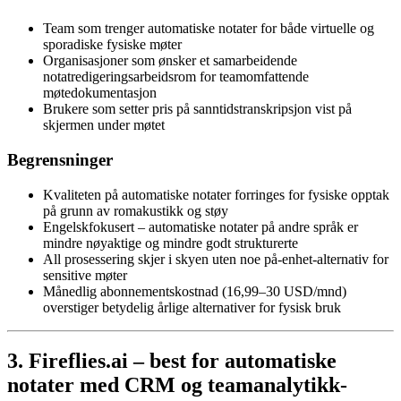
Team som trenger automatiske notater for både virtuelle og
sporadiske fysiske møter
Organisasjoner som ønsker et samarbeidende
notatredigeringsarbeidsrom for teamomfattende
møtedokumentasjon
Brukere som setter pris på sanntidstranskripsjon vist på
skjermen under møtet
Begrensninger
Kvaliteten på automatiske notater forringes for fysiske opptak
på grunn av romakustikk og støy
Engelskfokusert – automatiske notater på andre språk er
mindre nøyaktige og mindre godt strukturerte
All prosessering skjer i skyen uten noe på-enhet-alternativ for
sensitive møter
Månedlig abonnementskostnad (16,99–30 USD/mnd)
overstiger betydelig årlige alternativer for fysisk bruk
3. Fireflies.ai – best for automatiske
notater med CRM og teamanalytikk-