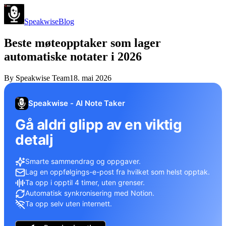
Speakwise
Blog
Beste møteopptaker som lager
automatiske notater i 2026
By
Speakwise Team
18. mai 2026
Speakwise - AI Note Taker
Gå aldri glipp av en viktig
detalj
Smarte sammendrag og oppgaver.
Lag en oppfølgings-e-post fra hvilket som helst opptak.
Ta opp i opptil 4 timer, uten grenser.
Automatisk synkronisering med Notion.
Ta opp selv uten internett.