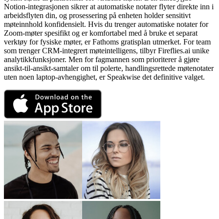
Notion-integrasjonen sikrer at automatiske notater flyter direkte inn i
arbeidsflyten din, og prosessering på enheten holder sensitivt
møteinnhold konfidensielt. Hvis du trenger automatiske notater for
Zoom-møter spesifikt og er komfortabel med å bruke et separat
verktøy for fysiske møter, er Fathoms gratisplan utmerket. For team
som trenger CRM-integrert møteintelligens, tilbyr Fireflies.ai unike
analytikkfunksjoner. Men for fagmannen som prioriterer å gjøre
ansikt-til-ansikt-samtaler om til polerte, handlingsrettede møtenotater
uten noen laptop-avhengighet, er Speakwise det definitive valget.