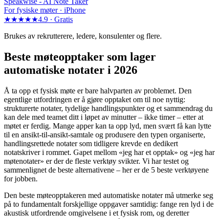
Speakwise -
AI Note Taker
For fysiske møter · iPhone
★★★★★
4.9 ·
Gratis
Brukes av rekrutterere, ledere, konsulenter og flere.
Beste møteopptaker som lager
automatiske notater i 2026
Å ta opp et fysisk møte er bare halvparten av problemet. Den
egentlige utfordringen er å gjøre opptaket om til noe nyttig:
strukturerte notater, tydelige handlingspunkter og et sammendrag du
kan dele med teamet ditt i løpet av minutter – ikke timer – etter at
møtet er ferdig. Mange apper kan ta opp lyd, men svært få kan lytte
til en ansikt-til-ansikt-samtale og produsere den typen organiserte,
handlingsrettede notater som tidligere krevde en dedikert
notatskriver i rommet. Gapet mellom «jeg har et opptak» og «jeg har
møtenotater» er der de fleste verktøy svikter. Vi har testet og
sammenlignet de beste alternativene – her er de 5 beste verktøyene
for jobben.
Den beste møteopptakeren med automatiske notater må utmerke seg
på to fundamentalt forskjellige oppgaver samtidig: fange ren lyd i de
akustisk utfordrende omgivelsene i et fysisk rom, og deretter