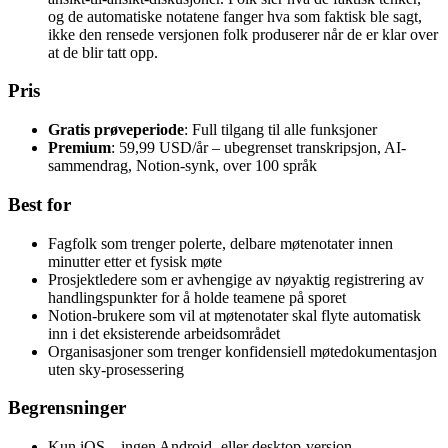
og de automatiske notatene fanger hva som faktisk ble sagt,
ikke den rensede versjonen folk produserer når de er klar over
at de blir tatt opp.
Pris
Gratis prøveperiode
: Full tilgang til alle funksjoner
Premium
: 59,99 USD/år – ubegrenset transkripsjon, AI-
sammendrag, Notion-synk, over 100 språk
Best for
Fagfolk som trenger polerte, delbare møtenotater innen
minutter etter et fysisk møte
Prosjektledere som er avhengige av nøyaktig registrering av
handlingspunkter for å holde teamene på sporet
Notion-brukere som vil at møtenotater skal flyte automatisk
inn i det eksisterende arbeidsområdet
Organisasjoner som trenger konfidensiell møtedokumentasjon
uten sky-prosessering
Begrensninger
Kun iOS – ingen Android- eller desktop-versjon