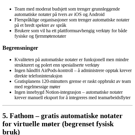
Team med moderat budsjett som trenger grunnleggende
automatiske notater på tvers av iOS og Android
Flerspråklige organisasjoner som trenger automatiske notater
på et bredt spekter av språk
Brukere som vil ha ett plattformuavhengig verktøy for både
fysiske og fjernmøtenotater
Begrensninger
Kvaliteten på automatiske notater er funksjonell men mindre
strukturert og polert enn spesialiserte verktøy
Ingen håndfri AirPods-kontroll – å administrere opptak krever
direkte telefoninteraksjon
Gratisplanens 120-minutters grense er raskt oppbrukt av team
med regelmessige møter
Ingen innebygd Notion-integrasjon – automatiske notater
krever manuell eksport for å integreres med teamarbeidsflyter
5. Fathom – gratis automatiske notater
for virtuelle møter (begrenset fysisk
bruk)