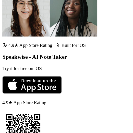
🎯 4.9★ App Store Rating | 📱 Built for iOS
Speakwise - AI Note Taker
Try it for free on iOS
4.9★ App Store Rating