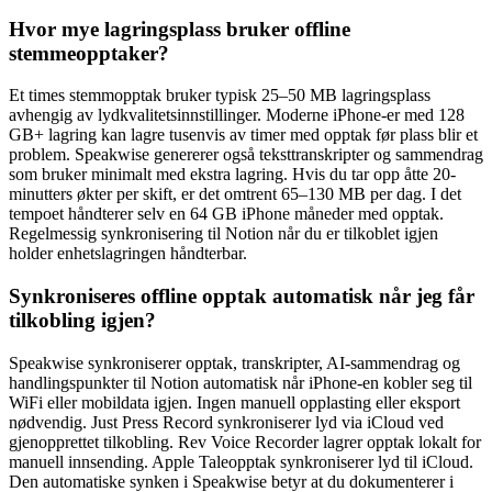
Hvor mye lagringsplass bruker offline
stemmeopptaker?
Et times stemmopptak bruker typisk 25–50 MB lagringsplass
avhengig av lydkvalitetsinnstillinger. Moderne iPhone-er med 128
GB+ lagring kan lagre tusenvis av timer med opptak før plass blir et
problem. Speakwise genererer også teksttranskripter og sammendrag
som bruker minimalt med ekstra lagring. Hvis du tar opp åtte 20-
minutters økter per skift, er det omtrent 65–130 MB per dag. I det
tempoet håndterer selv en 64 GB iPhone måneder med opptak.
Regelmessig synkronisering til Notion når du er tilkoblet igjen
holder enhetslagringen håndterbar.
Synkroniseres offline opptak automatisk når jeg får
tilkobling igjen?
Speakwise synkroniserer opptak, transkripter, AI-sammendrag og
handlingspunkter til Notion automatisk når iPhone-en kobler seg til
WiFi eller mobildata igjen. Ingen manuell opplasting eller eksport
nødvendig. Just Press Record synkroniserer lyd via iCloud ved
gjenopprettet tilkobling. Rev Voice Recorder lagrer opptak lokalt for
manuell innsending. Apple Taleopptak synkroniserer lyd til iCloud.
Den automatiske synken i Speakwise betyr at du dokumenterer i