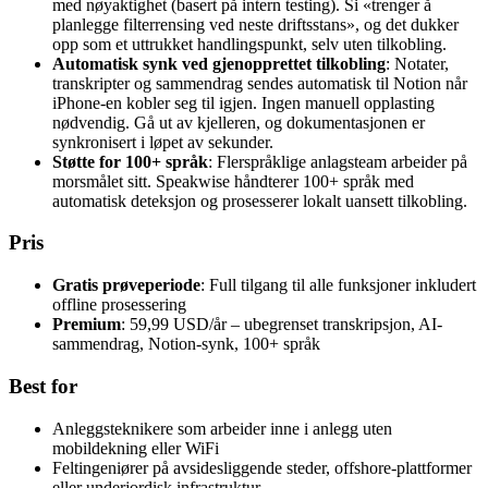
med nøyaktighet (basert på intern testing). Si «trenger å
planlegge filterrensing ved neste driftsstans», og det dukker
opp som et uttrukket handlingspunkt, selv uten tilkobling.
Automatisk synk ved gjenopprettet tilkobling
: Notater,
transkripter og sammendrag sendes automatisk til Notion når
iPhone-en kobler seg til igjen. Ingen manuell opplasting
nødvendig. Gå ut av kjelleren, og dokumentasjonen er
synkronisert i løpet av sekunder.
Støtte for 100+ språk
: Flerspråklige anlagsteam arbeider på
morsmålet sitt. Speakwise håndterer 100+ språk med
automatisk deteksjon og prosesserer lokalt uansett tilkobling.
Pris
Gratis prøveperiode
: Full tilgang til alle funksjoner inkludert
offline prosessering
Premium
: 59,99 USD/år – ubegrenset transkripsjon, AI-
sammendrag, Notion-synk, 100+ språk
Best for
Anleggsteknikere som arbeider inne i anlegg uten
mobildekning eller WiFi
Feltingeniører på avsidesliggende steder, offshore-plattformer
eller underjordisk infrastruktur