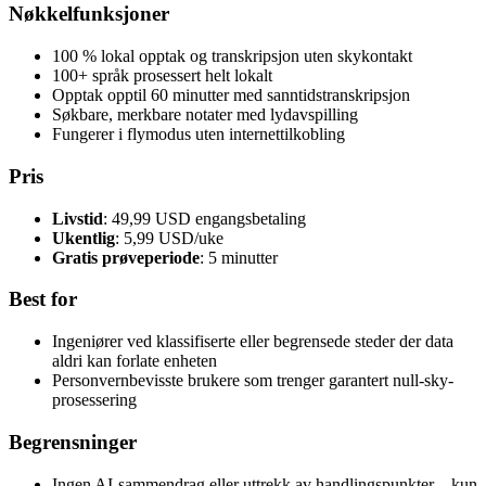
Nøkkelfunksjoner
100 % lokal opptak og transkripsjon uten skykontakt
100+ språk prosessert helt lokalt
Opptak opptil 60 minutter med sanntidstranskripsjon
Søkbare, merkbare notater med lydavspilling
Fungerer i flymodus uten internettilkobling
Pris
Livstid
: 49,99 USD engangsbetaling
Ukentlig
: 5,99 USD/uke
Gratis prøveperiode
: 5 minutter
Best for
Ingeniører ved klassifiserte eller begrensede steder der data
aldri kan forlate enheten
Personvernbevisste brukere som trenger garantert null-sky-
prosessering
Begrensninger
Ingen AI-sammendrag eller uttrekk av handlingspunkter – kun