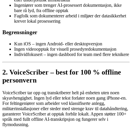
Ingeniører som trenger AI-prosessert dokumentasjon, ikke
bare rå lyd, fra offline opptak
Fagfolk som dokumenterer arbeid i miljøer der datasikkerhet
krever lokal prosessering
Begrensninger
Kun iOS – ingen Android- eller desktopversjon
Ingen videoopptak for visuell prosedyredokumentasjon
Individfokusert – ingen dashbord for team med flere teknikere
2. VoiceScriber – best for 100 % offline
personvern
VoiceScriber tar opp og transkriberer helt på enheten uten noen
skyavhengighet. Ingen lyd eller tekst forlater noen gang iPhone-en.
For feltingeniører som arbeider ved klassifiserte anlegg,
militærinstallasjoner eller steder med strenge krav til datahåndtering,
garanterer VoiceScriber at opptak forblir lokalt. Appen støtter 100+
språk med fullt offline AI-transkripsjon og fungerer selv i
flymodusning.