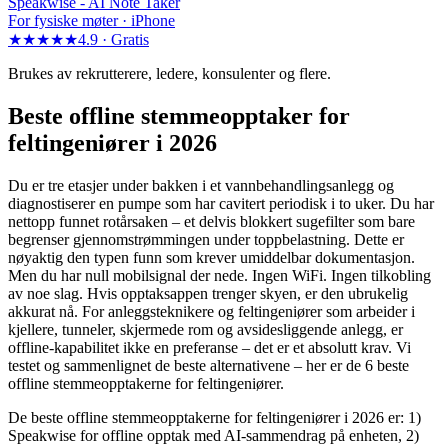
Speakwise -
AI Note Taker
For fysiske møter · iPhone
★★★★★
4.9 ·
Gratis
Brukes av rekrutterere, ledere, konsulenter og flere.
Beste offline stemmeopptaker for
feltingeniører i 2026
Du er tre etasjer under bakken i et vannbehandlingsanlegg og
diagnostiserer en pumpe som har cavitert periodisk i to uker. Du har
nettopp funnet rotårsaken – et delvis blokkert sugefilter som bare
begrenser gjennomstrømmingen under toppbelastning. Dette er
nøyaktig den typen funn som krever umiddelbar dokumentasjon.
Men du har null mobilsignal der nede. Ingen WiFi. Ingen tilkobling
av noe slag. Hvis opptaksappen trenger skyen, er den ubrukelig
akkurat nå. For anleggsteknikere og feltingeniører som arbeider i
kjellere, tunneler, skjermede rom og avsidesliggende anlegg, er
offline-kapabilitet ikke en preferanse – det er et absolutt krav. Vi
testet og sammenlignet de beste alternativene – her er de 6 beste
offline stemmeopptakerne for feltingeniører.
De beste offline stemmeopptakerne for feltingeniører i 2026 er: 1)
Speakwise for offline opptak med AI-sammendrag på enheten, 2)