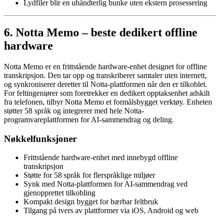
Lydfiler blir en uhåndterlig bunke uten ekstern prosessering
6. Notta Memo – beste dedikert offline
hardware
Notta Memo er en frittstående hardware-enhet designet for offline
transkripsjon. Den tar opp og transkriberer samtaler uten internett,
og synkroniserer deretter til Notta-plattformen når den er tilkoblet.
For feltingeniører som foretrekker en dedikert opptaksenhet adskilt
fra telefonen, tilbyr Notta Memo et formålsbygget verktøy. Enheten
støtter 58 språk og integrerer med hele Notta-
programvareplattformen for AI-sammendrag og deling.
Nøkkelfunksjoner
Frittstående hardware-enhet med innebygd offline
transkripsjon
Støtte for 58 språk for flerspråklige miljøer
Synk med Notta-plattformen for AI-sammendrag ved
gjenopprettet tilkobling
Kompakt design bygget for bærbar feltbruk
Tilgang på tvers av plattformer via iOS, Android og web