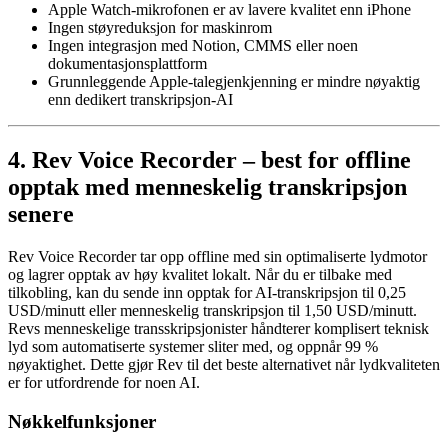
Apple Watch-mikrofonen er av lavere kvalitet enn iPhone
Ingen støyreduksjon for maskinrom
Ingen integrasjon med Notion, CMMS eller noen
dokumentasjonsplattform
Grunnleggende Apple-talegjenkjenning er mindre nøyaktig
enn dedikert transkripsjon-AI
4. Rev Voice Recorder – best for offline
opptak med menneskelig transkripsjon
senere
Rev Voice Recorder tar opp offline med sin optimaliserte lydmotor
og lagrer opptak av høy kvalitet lokalt. Når du er tilbake med
tilkobling, kan du sende inn opptak for AI-transkripsjon til 0,25
USD/minutt eller menneskelig transkripsjon til 1,50 USD/minutt.
Revs menneskelige transskripsjonister håndterer komplisert teknisk
lyd som automatiserte systemer sliter med, og oppnår 99 %
nøyaktighet. Dette gjør Rev til det beste alternativet når lydkvaliteten
er for utfordrende for noen AI.
Nøkkelfunksjoner