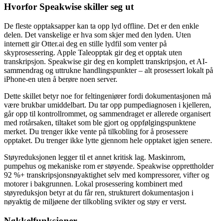
Hvorfor Speakwise skiller seg ut
De fleste opptaksapper kan ta opp lyd offline. Det er den enkle
delen. Det vanskelige er hva som skjer med den lyden. Uten
internett gir Otter.ai deg en stille lydfil som venter på
skyprosessering. Apple Taleopptak gir deg et opptak uten
transkripsjon. Speakwise gir deg en komplett transkripsjon, et AI-
sammendrag og uttrukne handlingspunkter – alt prosessert lokalt på
iPhone-en uten å berøre noen server.
Dette skillet betyr noe for feltingeniører fordi dokumentasjonen må
være brukbar umiddelbart. Du tar opp pumpediagnosen i kjelleren,
går opp til kontrollrommet, og sammendraget er allerede organisert
med rotårsaken, tiltaket som ble gjort og oppfølgingspunktene
merket. Du trenger ikke vente på tilkobling for å prosessere
opptaket. Du trenger ikke lytte gjennom hele opptaket igjen senere.
Støyreduksjonen legger til et annet kritisk lag. Maskinrom,
pumpehus og mekaniske rom er støyende. Speakwise opprettholder
92 %+ transkripsjonsnøyaktighet selv med kompressorer, vifter og
motorer i bakgrunnen. Lokal prosessering kombinert med
støyreduksjon betyr at du får ren, strukturert dokumentasjon i
nøyaktig de miljøene der tilkobling svikter og støy er verst.
Nøkkelfunksjoner