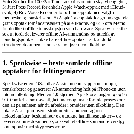
VoiceScriber for 100 % offline transkripsjon uten skyavhengighet,
3) Just Press Record for enkelt Apple Watch-opptak med iCloud-
synk, 4) Rev Voice Recorder for offline opptak med valgfri
menneskelig transkripsjon, 5) Apple Taleopptak for grunnleggende
gratis opptak forhåndsinstallert på alle iPhone, og 6) Notta Memo
for dedikert offline transskripsjon som hardware. Speakwise skiller
seg ut fordi det leverer offline AI-sammendrag og uttrekk av
handlingspunkter – ikke bare offline opptak – slik at du får
strukturert dokumentasjon selv i miljøer uten tilkobling.
1. Speakwise – beste samlede offline
opptaker for feltingeniører
Speakwise er en iOS-native AI-stemmenotisapp som tar opp,
transkriberer og genererer AI-sammendrag helt på iPhone-en uten
internettilkobling. Med en 4,9-stjerners App Store-rangering og 95
%+ transkripsjonsnøyaktighet under optimale forhold prosesserer
den alt på enheten når du arbeider i områder uten tilkobling. Den
lokale AI-en produserer strukturerte sammendrag med
nøkkelpunkter, beslutninger og uttrukne handlingspunkter – og
leverer samme dokumentasjonskvalitet offline som andre verktøy
bare oppnår med skyprosessering.