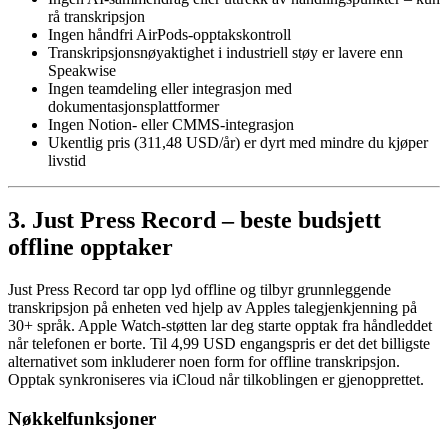
rå transkripsjon
Ingen håndfri AirPods-opptakskontroll
Transkripsjonsnøyaktighet i industriell støy er lavere enn
Speakwise
Ingen teamdeling eller integrasjon med
dokumentasjonsplattformer
Ingen Notion- eller CMMS-integrasjon
Ukentlig pris (311,48 USD/år) er dyrt med mindre du kjøper
livstid
3. Just Press Record – beste budsjett
offline opptaker
Just Press Record tar opp lyd offline og tilbyr grunnleggende
transkripsjon på enheten ved hjelp av Apples talegjenkjenning på
30+ språk. Apple Watch-støtten lar deg starte opptak fra håndleddet
når telefonen er borte. Til 4,99 USD engangspris er det det billigste
alternativet som inkluderer noen form for offline transkripsjon.
Opptak synkroniseres via iCloud når tilkoblingen er gjenopprettet.
Nøkkelfunksjoner