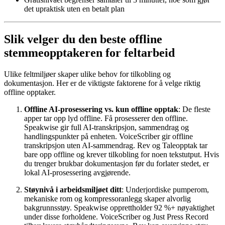
det upraktisk uten en betalt plan
Slik velger du den beste offline
stemmeopptakeren for feltarbeid
Ulike feltmiljøer skaper ulike behov for tilkobling og
dokumentasjon. Her er de viktigste faktorene for å velge riktig
offline opptaker.
Offline AI-prosessering vs. kun offline opptak
: De fleste
apper tar opp lyd offline. Få prosesserer den offline.
Speakwise gir full AI-transkripsjon, sammendrag og
handlingspunkter på enheten. VoiceScriber gir offline
transkripsjon uten AI-sammendrag. Rev og Taleopptak tar
bare opp offline og krever tilkobling for noen tekstutput. Hvis
du trenger brukbar dokumentasjon før du forlater stedet, er
lokal AI-prosessering avgjørende.
Støynivå i arbeidsmiljøet ditt
: Underjordiske pumperom,
mekaniske rom og kompressoranlegg skaper alvorlig
bakgrunnsstøy. Speakwise opprettholder 92 %+ nøyaktighet
under disse forholdene. VoiceScriber og Just Press Record