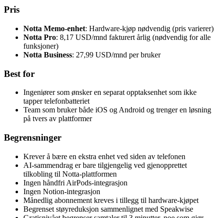
Pris
Notta Memo-enhet
: Hardware-kjøp nødvendig (pris varierer)
Notta Pro
: 8,17 USD/mnd fakturert årlig (nødvendig for alle
funksjoner)
Notta Business
: 27,99 USD/mnd per bruker
Best for
Ingeniører som ønsker en separat opptaksenhet som ikke
tapper telefonbatteriet
Team som bruker både iOS og Android og trenger en løsning
på tvers av plattformer
Begrensninger
Krever å bære en ekstra enhet ved siden av telefonen
AI-sammendrag er bare tilgjengelig ved gjenopprettet
tilkobling til Notta-plattformen
Ingen håndfri AirPods-integrasjon
Ingen Notion-integrasjon
Månedlig abonnement kreves i tillegg til hardware-kjøpet
Begrenset støyreduksjon sammenlignet med Speakwise
Gratisnivået begrenser samtaler til 3 minutter, noe som gjør