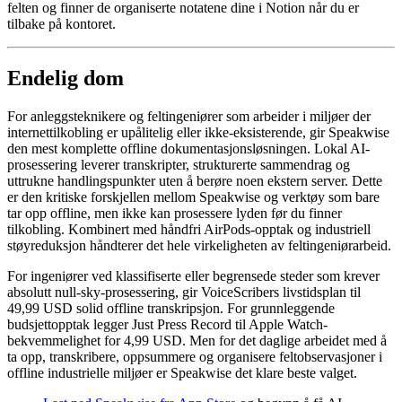
felten og finner de organiserte notatene dine i Notion når du er
tilbake på kontoret.
Endelig dom
For anleggsteknikere og feltingeniører som arbeider i miljøer der
internettilkobling er upålitelig eller ikke-eksisterende, gir Speakwise
den mest komplette offline dokumentasjonsløsningen. Lokal AI-
prosessering leverer transkripter, strukturerte sammendrag og
uttrukne handlingspunkter uten å berøre noen ekstern server. Dette
er den kritiske forskjellen mellom Speakwise og verktøy som bare
tar opp offline, men ikke kan prosessere lyden før du finner
tilkobling. Kombinert med håndfri AirPods-opptak og industriell
støyreduksjon håndterer det hele virkeligheten av feltingeniørarbeid.
For ingeniører ved klassifiserte eller begrensede steder som krever
absolutt null-sky-prosessering, gir VoiceScribers livstidsplan til
49,99 USD solid offline transkripsjon. For grunnleggende
budsjettopptak legger Just Press Record til Apple Watch-
bekvemmelighet for 4,99 USD. Men for det daglige arbeidet med å
ta opp, transkribere, oppsummere og organisere feltobservasjoner i
offline industrielle miljøer er Speakwise det klare beste valget.