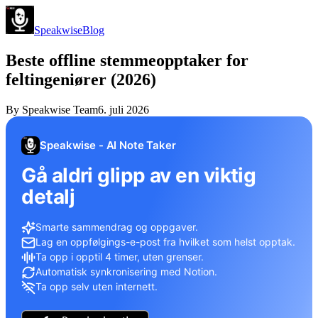
Speakwise
Blog
Beste offline stemmeopptaker for
feltingeniører (2026)
By
Speakwise Team
6. juli 2026
Speakwise - AI Note Taker
Gå aldri glipp av en viktig
detalj
Smarte sammendrag og oppgaver.
Lag en oppfølgings-e-post fra hvilket som helst opptak.
Ta opp i opptil 4 timer, uten grenser.
Automatisk synkronisering med Notion.
Ta opp selv uten internett.