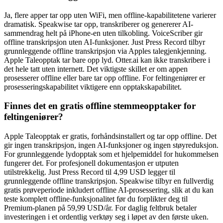
Ja, flere apper tar opp uten WiFi, men offline-kapabilitetene varierer
dramatisk. Speakwise tar opp, transkriberer og genererer AI-
sammendrag helt på iPhone-en uten tilkobling. VoiceScriber gir
offline transkripsjon uten AI-funksjoner. Just Press Record tilbyr
grunnleggende offline transkripsjon via Apples talegjenkjenning.
Apple Taleopptak tar bare opp lyd. Otter.ai kan ikke transkribere i
det hele tatt uten internett. Det viktigste skillet er om appen
prosesserer offline eller bare tar opp offline. For feltingeniører er
prosesseringskapabilitet viktigere enn opptakskapabilitet.
Finnes det en gratis offline stemmeopptaker for
feltingeniører?
Apple Taleopptak er gratis, forhåndsinstallert og tar opp offline. Det
gir ingen transkripsjon, ingen AI-funksjoner og ingen støyreduksjon.
For grunnleggende lydopptak som et hjelpemiddel for hukommelsen
fungerer det. For profesjonell dokumentasjon er utputen
utilstrekkelig. Just Press Record til 4,99 USD legger til
grunnleggende offline transkripsjon. Speakwise tilbyr en fullverdig
gratis prøveperiode inkludert offline AI-prosessering, slik at du kan
teste komplett offline-funksjonalitet før du forplikter deg til
Premium-planen på 59,99 USD/år. For daglig feltbruk betaler
investeringen i et ordentlig verktøy seg i løpet av den første uken.