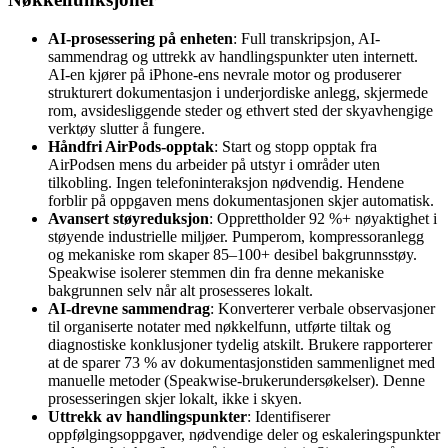
AI-prosessering på enheten
: Full transkripsjon, AI-
sammendrag og uttrekk av handlingspunkter uten internett.
AI-en kjører på iPhone-ens nevrale motor og produserer
strukturert dokumentasjon i underjordiske anlegg, skjermede
rom, avsidesliggende steder og ethvert sted der skyavhengige
verktøy slutter å fungere.
Håndfri AirPods-opptak
: Start og stopp opptak fra
AirPodsen mens du arbeider på utstyr i områder uten
tilkobling. Ingen telefoninteraksjon nødvendig. Hendene
forblir på oppgaven mens dokumentasjonen skjer automatisk.
Avansert støyreduksjon
: Opprettholder 92 %+ nøyaktighet i
støyende industrielle miljøer. Pumperom, kompressoranlegg
og mekaniske rom skaper 85–100+ desibel bakgrunnsstøy.
Speakwise isolerer stemmen din fra denne mekaniske
bakgrunnen selv når alt prosesseres lokalt.
AI-drevne sammendrag
: Konverterer verbale observasjoner
til organiserte notater med nøkkelfunn, utførte tiltak og
diagnostiske konklusjoner tydelig atskilt. Brukere rapporterer
at de sparer 73 % av dokumentasjonstiden sammenlignet med
manuelle metoder (Speakwise-brukerundersøkelser). Denne
prosesseringen skjer lokalt, ikke i skyen.
Uttrekk av handlingspunkter
: Identifiserer
oppfølgingsoppgaver, nødvendige deler og eskaleringspunkter