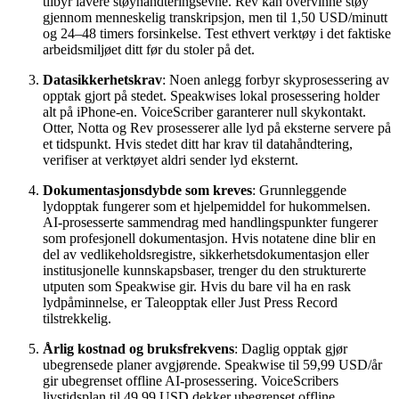
tilbyr lavere støyhåndteringsevne. Rev kan overvinne støy
gjennom menneskelig transkripsjon, men til 1,50 USD/minutt
og 24–48 timers forsinkelse. Test ethvert verktøy i det faktiske
arbeidsmiljøet ditt før du stoler på det.
Datasikkerhetskrav
: Noen anlegg forbyr skyprosessering av
opptak gjort på stedet. Speakwises lokal prosessering holder
alt på iPhone-en. VoiceScriber garanterer null skykontakt.
Otter, Notta og Rev prosesserer alle lyd på eksterne servere på
et tidspunkt. Hvis stedet ditt har krav til datahåndtering,
verifiser at verktøyet aldri sender lyd eksternt.
Dokumentasjonsdybde som kreves
: Grunnleggende
lydopptak fungerer som et hjelpemiddel for hukommelsen.
AI-prosesserte sammendrag med handlingspunkter fungerer
som profesjonell dokumentasjon. Hvis notatene dine blir en
del av vedlikeholdsregistre, sikkerhetsdokumentasjon eller
institusjonelle kunnskapsbaser, trenger du den strukturerte
utputen som Speakwise gir. Hvis du bare vil ha en rask
lydpåminnelse, er Taleopptak eller Just Press Record
tilstrekkelig.
Årlig kostnad og bruksfrekvens
: Daglig opptak gjør
ubegrensede planer avgjørende. Speakwise til 59,99 USD/år
gir ubegrenset offline AI-prosessering. VoiceScribers
livstidsplan til 49,99 USD dekker ubegrenset offline