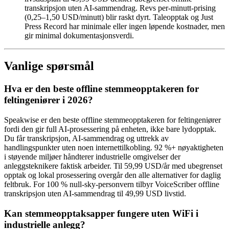
transkripsjon uten AI-sammendrag. Revs per-minutt-prising
(0,25–1,50 USD/minutt) blir raskt dyrt. Taleopptak og Just
Press Record har minimale eller ingen løpende kostnader, men
gir minimal dokumentasjonsverdi.
Vanlige spørsmål
Hva er den beste offline stemmeopptakeren for
feltingeniører i 2026?
Speakwise er den beste offline stemmeopptakeren for feltingeniører
fordi den gir full AI-prosessering på enheten, ikke bare lydopptak.
Du får transkripsjon, AI-sammendrag og uttrekk av
handlingspunkter uten noen internettilkobling. 92 %+ nøyaktigheten
i støyende miljøer håndterer industrielle omgivelser der
anleggsteknikere faktisk arbeider. Til 59,99 USD/år med ubegrenset
opptak og lokal prosessering overgår den alle alternativer for daglig
feltbruk. For 100 % null-sky-personvern tilbyr VoiceScriber offline
transkripsjon uten AI-sammendrag til 49,99 USD livstid.
Kan stemmeopptaksapper fungere uten WiFi i
industrielle anlegg?