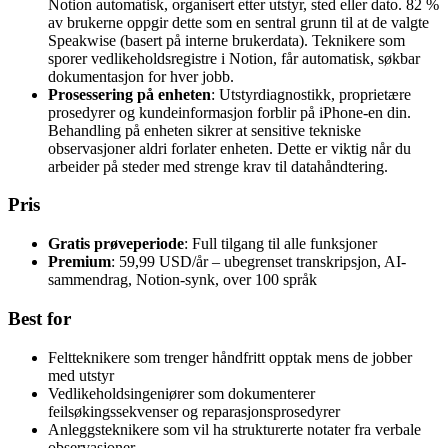
Notion automatisk, organisert etter utstyr, sted eller dato. 82 %
av brukerne oppgir dette som en sentral grunn til at de valgte
Speakwise (basert på interne brukerdata). Teknikere som
sporer vedlikeholdsregistre i Notion, får automatisk, søkbar
dokumentasjon for hver jobb.
Prosessering på enheten
: Utstyrdiagnostikk, proprietære
prosedyrer og kundeinformasjon forblir på iPhone-en din.
Behandling på enheten sikrer at sensitive tekniske
observasjoner aldri forlater enheten. Dette er viktig når du
arbeider på steder med strenge krav til datahåndtering.
Pris
Gratis prøveperiode
: Full tilgang til alle funksjoner
Premium
: 59,99 USD/år – ubegrenset transkripsjon, AI-
sammendrag, Notion-synk, over 100 språk
Best for
Feltteknikere som trenger håndfritt opptak mens de jobber
med utstyr
Vedlikeholdsingeniører som dokumenterer
feilsøkingssekvenser og reparasjonsprosedyrer
Anleggsteknikere som vil ha strukturerte notater fra verbale
observasjoner