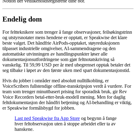
Notion der vedlikeholdsregistrene dine bor.
Endelig dom
For feltteknikere som trenger å fange observasjoner, feilsøkingstrinn
og utstyrsnotater mens hendene er opptatt, er Speakwise det klare
beste valget. Det håndfrie AirPods-opptaket, støyreduksjonen
tilpasset industrielle omgivelser, AI-sammendragene og den
automatiske utvinningen av handlingspunkter løser alle
dokumentasjonsutfordringene som gjør feltnotatskriving så
vanskelig. Til 59,99 USD per år med ubegrenset opptak betaler det
seg tilbake i løpet av den første uken med spart dokumentasjonstid.
Hvis du jobber i områder med absolutt nulltilkobling, er
VoiceScribers fullstendige offline-transkripsjon verdt å vurdere. For
team som trenger minuttbasert prising for sporadisk bruk, gir Rev
Voice Recorders betal-etter-bruk-modell mening. Men for daglig
feltdokumentasjon der håndfri betjening og AI-behandling er viktig,
er Speakwise formålsbygd for jobben.
Last ned Speakwise fra App Store
og begynn å fange
hver feltobservasjon uten å stoppe arbeidet eller ta av
hanskene.