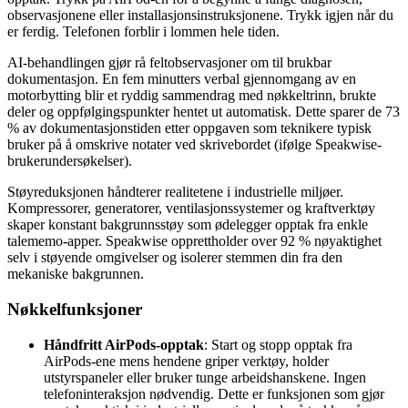
observasjonene eller installasjonsinstruksjonene. Trykk igjen når du
er ferdig. Telefonen forblir i lommen hele tiden.
AI-behandlingen gjør rå feltobservasjoner om til brukbar
dokumentasjon. En fem minutters verbal gjennomgang av en
motorbytting blir et ryddig sammendrag med nøkkeltrinn, brukte
deler og oppfølgingspunkter hentet ut automatisk. Dette sparer de 73
% av dokumentasjonstiden etter oppgaven som teknikere typisk
bruker på å omskrive notater ved skrivebordet (ifølge Speakwise-
brukerundersøkelser).
Støyreduksjonen håndterer realitetene i industrielle miljøer.
Kompressorer, generatorer, ventilasjonssystemer og kraftverktøy
skaper konstant bakgrunnsstøy som ødelegger opptak fra enkle
talememo-apper. Speakwise opprettholder over 92 % nøyaktighet
selv i støyende omgivelser og isolerer stemmen din fra den
mekaniske bakgrunnen.
Nøkkelfunksjoner
Håndfritt AirPods-opptak
: Start og stopp opptak fra
AirPods-ene mens hendene griper verktøy, holder
utstyrspaneler eller bruker tunge arbeidshanskene. Ingen
telefoninteraksjon nødvendig. Dette er funksjonen som gjør