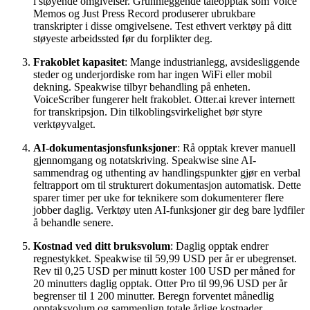
i støyende omgivelser. Grunnleggende taleopptak som Voice
Memos og Just Press Record produserer ubrukbare
transkripter i disse omgivelsene. Test ethvert verktøy på ditt
støyeste arbeidssted før du forplikter deg.
Frakoblet kapasitet
: Mange industrianlegg, avsidesliggende
steder og underjordiske rom har ingen WiFi eller mobil
dekning. Speakwise tilbyr behandling på enheten.
VoiceScriber fungerer helt frakoblet. Otter.ai krever internett
for transkripsjon. Din tilkoblingsvirkelighet bør styre
verktøyvalget.
AI-dokumentasjonsfunksjoner
: Rå opptak krever manuell
gjennomgang og notatskriving. Speakwise sine AI-
sammendrag og uthenting av handlingspunkter gjør en verbal
feltrapport om til strukturert dokumentasjon automatisk. Dette
sparer timer per uke for teknikere som dokumenterer flere
jobber daglig. Verktøy uten AI-funksjoner gir deg bare lydfiler
å behandle senere.
Kostnad ved ditt bruksvolum
: Daglig opptak endrer
regnestykket. Speakwise til 59,99 USD per år er ubegrenset.
Rev til 0,25 USD per minutt koster 100 USD per måned for
20 minutters daglig opptak. Otter Pro til 99,96 USD per år
begrenser til 1 200 minutter. Beregn forventet månedlig
opptaksvolum og sammenlign totale årlige kostnader.