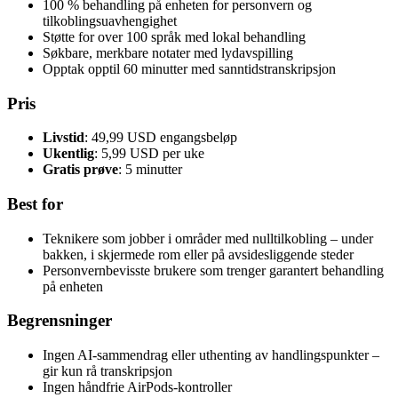
100 % behandling på enheten for personvern og
tilkoblingsuavhengighet
Støtte for over 100 språk med lokal behandling
Søkbare, merkbare notater med lydavspilling
Opptak opptil 60 minutter med sanntidstranskripsjon
Pris
Livstid
: 49,99 USD engangsbeløp
Ukentlig
: 5,99 USD per uke
Gratis prøve
: 5 minutter
Best for
Teknikere som jobber i områder med nulltilkobling – under
bakken, i skjermede rom eller på avsidesliggende steder
Personvernbevisste brukere som trenger garantert behandling
på enheten
Begrensninger
Ingen AI-sammendrag eller uthenting av handlingspunkter –
gir kun rå transkripsjon
Ingen håndfrie AirPods-kontroller