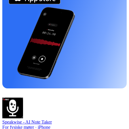
Speakwise -
AI Note Taker
For fysiske møter · iPhone