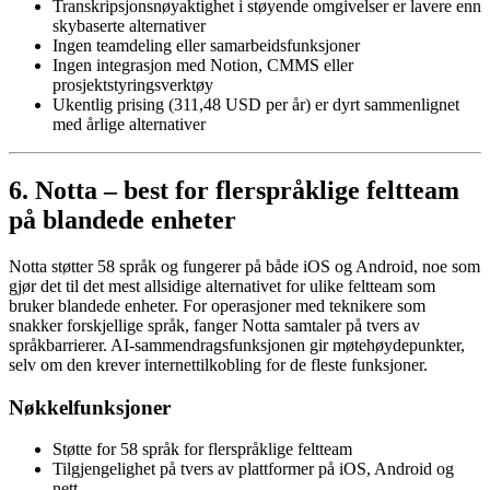
Transkripsjonsnøyaktighet i støyende omgivelser er lavere enn
skybaserte alternativer
Ingen teamdeling eller samarbeidsfunksjoner
Ingen integrasjon med Notion, CMMS eller
prosjektstyringsverktøy
Ukentlig prising (311,48 USD per år) er dyrt sammenlignet
med årlige alternativer
6. Notta – best for flerspråklige feltteam
på blandede enheter
Notta støtter 58 språk og fungerer på både iOS og Android, noe som
gjør det til det mest allsidige alternativet for ulike feltteam som
bruker blandede enheter. For operasjoner med teknikere som
snakker forskjellige språk, fanger Notta samtaler på tvers av
språkbarrierer. AI-sammendragsfunksjonen gir møtehøydepunkter,
selv om den krever internettilkobling for de fleste funksjoner.
Nøkkelfunksjoner
Støtte for 58 språk for flerspråklige feltteam
Tilgjengelighet på tvers av plattformer på iOS, Android og
nett