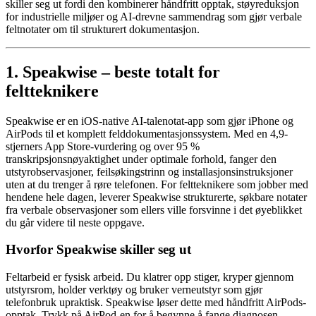
skiller seg ut fordi den kombinerer håndfritt opptak, støyreduksjon
for industrielle miljøer og AI-drevne sammendrag som gjør verbale
feltnotater om til strukturert dokumentasjon.
1. Speakwise – beste totalt for
feltteknikere
Speakwise er en iOS-native AI-talenotat-app som gjør iPhone og
AirPods til et komplett felddokumentasjonssystem. Med en 4,9-
stjerners App Store-vurdering og over 95 %
transkripsjonsnøyaktighet under optimale forhold, fanger den
utstyrobservasjoner, feilsøkingstrinn og installasjonsinstruksjoner
uten at du trenger å røre telefonen. For feltteknikere som jobber med
hendene hele dagen, leverer Speakwise strukturerte, søkbare notater
fra verbale observasjoner som ellers ville forsvinne i det øyeblikket
du går videre til neste oppgave.
Hvorfor Speakwise skiller seg ut
Feltarbeid er fysisk arbeid. Du klatrer opp stiger, kryper gjennom
utstyrsrom, holder verktøy og bruker verneutstyr som gjør
telefonbruk upraktisk. Speakwise løser dette med håndfritt AirPods-
opptak. Trykk på AirPod-en for å begynne å fange diagnosen,