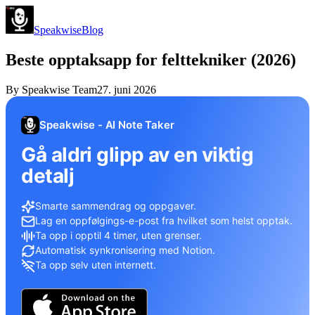
Speakwise
Blog
Beste opptaksapp for felttekniker (2026)
By
Speakwise Team
27. juni 2026
Speakwise - AI Note Taker
Gå aldri glipp av en viktig
detalj
Smarte sammendrag og oppgaver.
Lag en oppfølgings-e-post fra hvilket som helst opptak.
Ta opp i opptil 4 timer, uten grenser.
Automatisk synkronisering med Notion.
Ta opp selv uten internett.