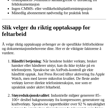
feltdokumentasjon
Ingen CMMS- eller vedlikeholdsplattformintegrasjon
Månedlig abonnement nødvendig for praktisk bruk
Slik velger du riktig opptaksapp for
feltarbeid
Å velge riktig opptaksapp avhenger av de spesifikke feltforholdene
og dokumentasjonsbehovene dine. Her er de viktigste faktorene å
vurdere.
Håndfri betjening
: Når hendene holder verktøy, bruker
hansker eller håndterer utstyr, kan du ikke trykke på en
telefonstjerm. Speakwise sin AirPods-kontroll gir ekte
håndfritt opptak. Just Press Record tilbyr aktivering fra Apple
Watch, men med lavere mikrofon kvalitet. De fleste andre
verktøy krever direkte telefoninteraksjon, noe som er
upraktisk under aktivt feltarbeid.
Støyreduksjonskvalitet
: Industrielle miljøer genererer 85–
100+ desibel bakgrunnsstøy fra kompressorer, generatorer og
kraftverktøy. Speakwise opprettholder over 92 % nøyaktighet