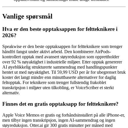
Vanlige spørsmål
Hva er den beste opptaksappen for feltteknikere i
2026?
Speakwise er den beste opptaksappen for feltteknikere som trenger
håndfri fangst under aktivt arbeid. Den kombinerer AirPods-
kontrollert opptak med avansert støyreduksjon som opprettholder
over 92 % nøyaktighet i industrielle miljøer. Etter opptak genererer
AI øyeblikkelig strukturerte sammendrag med handlingspunkter
hentet ut med nøyaktighet. Til 59,99 USD per år for ubegrenset bruk
koster det langt mindre enn minuttbaserte alternativer for daglig
feltopptak. For teknikere som trenger fullstendig frakoblet
transkripsjon i miljøer uten tilkobling, er VoiceScriber et sterkt
alternativ.
Finnes det en gratis opptaksapp for feltteknikere?
Apple Voice Memos er gratis og forhåndsinstallert på alle iPhone-er,
men tilbyr ingen transkripsjon, ingen AI-sammendrag og ingen
støyreduksjon. Otter.ai gir 300 gratis minutter per måned med