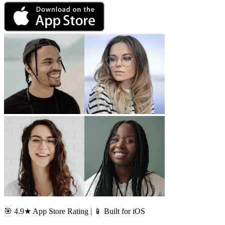
🎯 4.9★ App Store Rating | 📱 Built for iOS