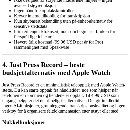
Ikke designet for støyende industrielle miljøer – ingen
avansert støyreduksjon
Ingen håndfrie opptakskontroller
Krever internettilkobling for transkripsjon
Kun skybasert behandling uten på-enhet-alternativ for
sensitive stedsdata
Primært engelskfokusert, noe som begrenser bruken for
flerspråklige feltteam
Høyere årlig kostnad (99,96 USD per år for Pro)
sammenlignet med Speakwise
4. Just Press Record – beste
budsjettalternativ med Apple Watch
Just Press Record er en minimalistisk taleopptak med Apple Watch-
støtte. Du kan starte opptak fra håndleddet, noe som hjelper når
telefonen er i lommen og hendene er opptatt. Til 4,99 USD som
engangsbeløp er det det rimeligste alternativet. Det gir imidlertid
ingen AI-funksjoner, grunnleggende transkripsjonskvalitet og ingen
verktøy for å organisere feltdokumentasjon etter utstyr eller sted.
Nøkkelfunksjoner