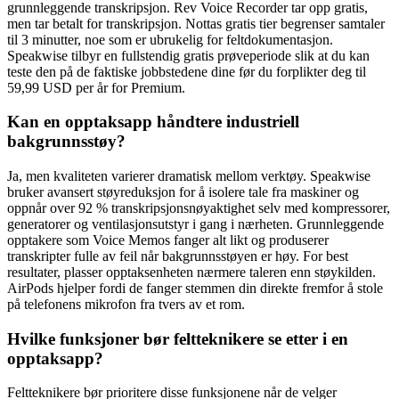
grunnleggende transkripsjon. Rev Voice Recorder tar opp gratis,
men tar betalt for transkripsjon. Nottas gratis tier begrenser samtaler
til 3 minutter, noe som er ubrukelig for feltdokumentasjon.
Speakwise tilbyr en fullstendig gratis prøveperiode slik at du kan
teste den på de faktiske jobbstedene dine før du forplikter deg til
59,99 USD per år for Premium.
Kan en opptaksapp håndtere industriell
bakgrunnsstøy?
Ja, men kvaliteten varierer dramatisk mellom verktøy. Speakwise
bruker avansert støyreduksjon for å isolere tale fra maskiner og
oppnår over 92 % transkripsjonsnøyaktighet selv med kompressorer,
generatorer og ventilasjonsutstyr i gang i nærheten. Grunnleggende
opptakere som Voice Memos fanger alt likt og produserer
transkripter fulle av feil når bakgrunnsstøyen er høy. For best
resultater, plasser opptaksenheten nærmere taleren enn støykilden.
AirPods hjelper fordi de fanger stemmen din direkte fremfor å stole
på telefonens mikrofon fra tvers av et rom.
Hvilke funksjoner bør feltteknikere se etter i en
opptaksapp?
Feltteknikere bør prioritere disse funksjonene når de velger