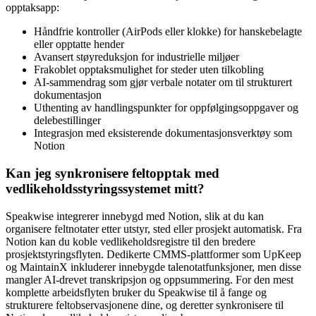
opptaksapp:
Håndfrie kontroller (AirPods eller klokke) for hanskebelagte
eller opptatte hender
Avansert støyreduksjon for industrielle miljøer
Frakoblet opptaksmulighet for steder uten tilkobling
AI-sammendrag som gjør verbale notater om til strukturert
dokumentasjon
Uthenting av handlingspunkter for oppfølgingsoppgaver og
delebestillinger
Integrasjon med eksisterende dokumentasjonsverktøy som
Notion
Kan jeg synkronisere feltopptak med
vedlikeholdsstyringssystemet mitt?
Speakwise integrerer innebygd med Notion, slik at du kan
organisere feltnotater etter utstyr, sted eller prosjekt automatisk. Fra
Notion kan du koble vedlikeholdsregistre til den bredere
prosjektstyringsflyten. Dedikerte CMMS-plattformer som UpKeep
og MaintainX inkluderer innebygde talenotatfunksjoner, men disse
mangler AI-drevet transkripsjon og oppsummering. For den mest
komplette arbeidsflyten bruker du Speakwise til å fange og
strukturere feltobservasjonene dine, og deretter synkronisere til