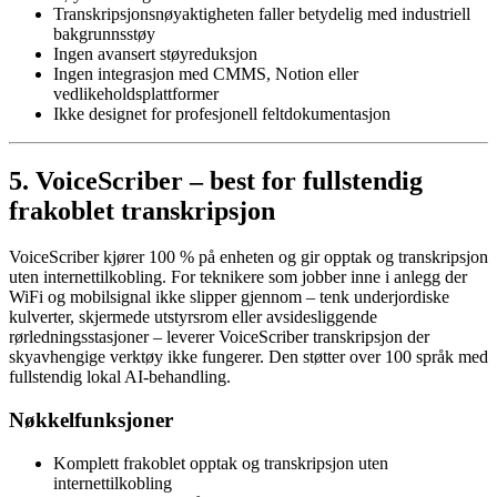
Transkripsjonsnøyaktigheten faller betydelig med industriell
bakgrunnsstøy
Ingen avansert støyreduksjon
Ingen integrasjon med CMMS, Notion eller
vedlikeholdsplattformer
Ikke designet for profesjonell feltdokumentasjon
5. VoiceScriber – best for fullstendig
frakoblet transkripsjon
VoiceScriber kjører 100 % på enheten og gir opptak og transkripsjon
uten internettilkobling. For teknikere som jobber inne i anlegg der
WiFi og mobilsignal ikke slipper gjennom – tenk underjordiske
kulverter, skjermede utstyrsrom eller avsidesliggende
rørledningsstasjoner – leverer VoiceScriber transkripsjon der
skyavhengige verktøy ikke fungerer. Den støtter over 100 språk med
fullstendig lokal AI-behandling.
Nøkkelfunksjoner
Komplett frakoblet opptak og transkripsjon uten
internettilkobling