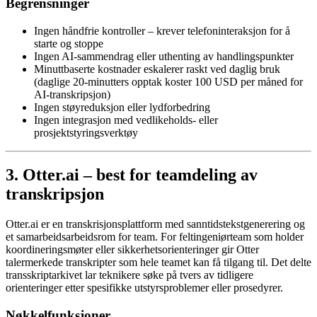
Begrensninger
Ingen håndfrie kontroller – krever telefoninteraksjon for å
starte og stoppe
Ingen AI-sammendrag eller uthenting av handlingspunkter
Minuttbaserte kostnader eskalerer raskt ved daglig bruk
(daglige 20-minutters opptak koster 100 USD per måned for
AI-transkripsjon)
Ingen støyreduksjon eller lydforbedring
Ingen integrasjon med vedlikeholds- eller
prosjektstyringsverktøy
3. Otter.ai – best for teamdeling av
transkripsjon
Otter.ai er en transkrisjonsplattform med sanntidstekstgenerering og
et samarbeidsarbeidsrom for team. For feltingeniørteam som holder
koordineringsmøter eller sikkerhetsorienteringer gir Otter
talermerkede transkripter som hele teamet kan få tilgang til. Det delte
transskriptarkivet lar teknikere søke på tvers av tidligere
orienteringer etter spesifikke utstyrsproblemer eller prosedyrer.
Nøkkelfunksjoner