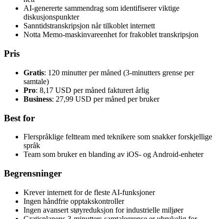
AI-genererte sammendrag som identifiserer viktige
diskusjonspunkter
Sanntidstranskripsjon når tilkoblet internett
Notta Memo-maskinvareenhet for frakoblet transkripsjon
Pris
Gratis
: 120 minutter per måned (3-minutters grense per
samtale)
Pro
: 8,17 USD per måned fakturert årlig
Business
: 27,99 USD per måned per bruker
Best for
Flerspråklige feltteam med teknikere som snakker forskjellige
språk
Team som bruker en blanding av iOS- og Android-enheter
Begrensninger
Krever internett for de fleste AI-funksjoner
Ingen håndfrie opptakskontroller
Ingen avansert støyreduksjon for industrielle miljøer
Gratisplanens 3-minutters samtalegrense er ubrukelig for