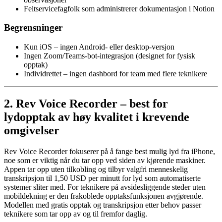
Feltservicefagfolk som administrerer dokumentasjon i Notion
Begrensninger
Kun iOS – ingen Android- eller desktop-versjon
Ingen Zoom/Teams-bot-integrasjon (designet for fysisk
opptak)
Individrettet – ingen dashbord for team med flere teknikere
2. Rev Voice Recorder – best for
lydopptak av høy kvalitet i krevende
omgivelser
Rev Voice Recorder fokuserer på å fange best mulig lyd fra iPhone,
noe som er viktig når du tar opp ved siden av kjørende maskiner.
Appen tar opp uten tilkobling og tilbyr valgfri menneskelig
transkripsjon til 1,50 USD per minutt for lyd som automatiserte
systemer sliter med. For teknikere på avsidesliggende steder uten
mobildekning er den frakoblede opptaksfunksjonen avgjørende.
Modellen med gratis opptak og transkripsjon etter behov passer
teknikere som tar opp av og til fremfor daglig.