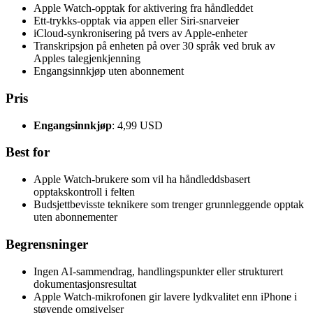
Apple Watch-opptak for aktivering fra håndleddet
Ett-trykks-opptak via appen eller Siri-snarveier
iCloud-synkronisering på tvers av Apple-enheter
Transkripsjon på enheten på over 30 språk ved bruk av
Apples talegjenkjenning
Engangsinnkjøp uten abonnement
Pris
Engangsinnkjøp
: 4,99 USD
Best for
Apple Watch-brukere som vil ha håndleddsbasert
opptakskontroll i felten
Budsjettbevisste teknikere som trenger grunnleggende opptak
uten abonnementer
Begrensninger
Ingen AI-sammendrag, handlingspunkter eller strukturert
dokumentasjonsresultat
Apple Watch-mikrofonen gir lavere lydkvalitet enn iPhone i
støyende omgivelser