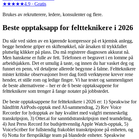
★★★★★
4.9 ·
Gratis
Brukes av rekrutterere, ledere, konsulenter og flere.
Beste opptaksapp for feltteknikere i 2026
Du står ved siden av en kjørende kompressor på et kjemisk anlegg,
begge hendene griper en skiftenøkkel, når årsaken til trykkfallet
plutselig klikker på plass. Du må registrere diagnosen akkurat nå.
Men hanskene er fulle av fett. Telefonen er begravet i en lomme på
arbeidsjakken. Det er umulig å taste, og innen du har vasket deg og
funnet en penn, vil detaljene allerede begynne å falme. Feltteknikere
mister kritiske observasjoner hver dag fordi verktøyene krever rene
hender, et stille rom og ledige fingre. Vi har testet og sammenlignet
de beste alternativene – her er de 6 beste opptaksappene for
feltteknikere som trenger å fange notater på jobbstedet.
De beste opptaksappene for feltteknikere i 2026 er: 1) Speakwise for
håndfritt AirPods-opptak med AI-sammendrag, 2) Rev Voice
Recorder for lydopptak av høy kvalitet med valgfri menneskelig
transkripsjon, 3) Otter.ai for sanntidstranskripsjon med teamdeling,
4) Just Press Record for budsjettvennlig Apple Watch-opptak, 5)
VoiceScriber for fullstendig frakoblet transkripsjone på enheten, og
6) Notta for flerspråklige team på blandede enheter. Speakwise