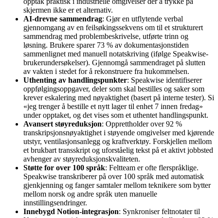
opptak praktisk i industrielle omgivelser der å trykke på
skjermen ikke er et alternativ.
AI-drevne sammendrag
: Gjør en utflytende verbal
gjennomgang av en feilsøkingssekvens om til et strukturert
sammendrag med problembeskrivelse, utførte trinn og
løsning. Brukere sparer 73 % av dokumentasjonstiden
sammenlignet med manuell notatskriving (ifølge Speakwise-
brukerundersøkelser). Gjennomgå sammendraget på slutten
av vakten i stedet for å rekonstruere fra hukommelsen.
Uthenting av handlingspunkter
: Speakwise identifiserer
oppfølgingsoppgaver, deler som skal bestilles og saker som
krever eskalering med nøyaktighet (basert på interne tester). Si
«jeg trenger å bestille et nytt lager til enhet 7 innen fredag»
under opptaket, og det vises som et uthentet handlingspunkt.
Avansert støyreduksjon
: Opprettholder over 92 %
transkripsjonsnøyaktighet i støyende omgivelser med kjørende
utstyr, ventilasjonsanlegg og kraftverktøy. Forskjellen mellom
et brukbart transskript og uforståelig tekst på et aktivt jobbsted
avhenger av støyreduksjonskvaliteten.
Støtte for over 100 språk
: Feltteam er ofte flerspråklige.
Speakwise transkriberer på over 100 språk med automatisk
gjenkjenning og fanger samtaler mellom teknikere som bytter
mellom norsk og andre språk uten manuelle
innstillingsendringer.
Innebygd Notion-integrasjon
: Synkroniser feltnotater til