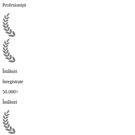
Profesioniști
Întâlniri
înregistrate
50.000+
Întâlniri