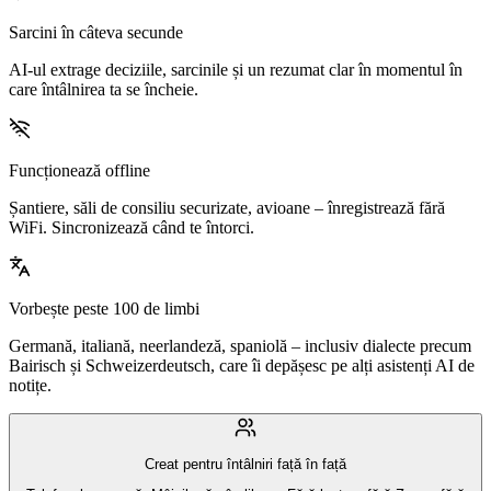
Sarcini în câteva secunde
AI-ul extrage deciziile, sarcinile și un rezumat clar în momentul în
care întâlnirea ta se încheie.
Funcționează offline
Șantiere, săli de consiliu securizate, avioane – înregistrează fără
WiFi. Sincronizează când te întorci.
Vorbește peste 100 de limbi
Germană, italiană, neerlandeză, spaniolă – inclusiv dialecte precum
Bairisch și Schweizerdeutsch, care îi depășesc pe alți asistenți AI de
notițe.
Creat pentru întâlniri față în față