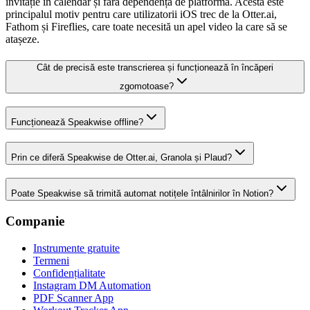
invitație în calendar și fără dependență de platformă. Acesta este
principalul motiv pentru care utilizatorii iOS trec de la Otter.ai,
Fathom și Fireflies, care toate necesită un apel video la care să se
atașeze.
Cât de precisă este transcrierea și funcționează în încăperi
zgomotoase?
Funcționează Speakwise offline?
Prin ce diferă Speakwise de Otter.ai, Granola și Plaud?
Poate Speakwise să trimită automat notițele întâlnirilor în Notion?
Companie
Instrumente gratuite
Termeni
Confidențialitate
Instagram DM Automation
PDF Scanner App