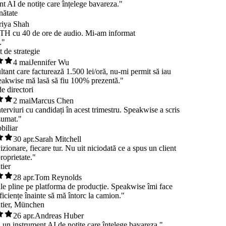
 AI de notițe care înțelege bavareza."
tate
ya Shah
 cu 40 de ore de audio. Mi-am informat
nt de strategie
4 mai
Jennifer Wu
ultant care facturează 1.500 lei/oră, nu-mi permit să iau
 Speakwise mă lasă să fiu 100% prezentă."
 de directori
2 mai
Marcus Chen
interviuri cu candidați în acest trimestru. Speakwise a scris
 rezumat."
mobiliar
30 apr.
Sarah Mitchell
 vizionare, fiecare tur. Nu uit niciodată ce a spus un client
 proprietate."
antier
28 apr.
Tom Reynolds
nile pline pe platforma de producție. Speakwise îmi face
 deficiențe înainte să mă întorc la camion."
șantier, München
26 apr.
Andreas Huber
șit, un instrument AI de notițe care înțelege bavareza."