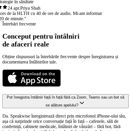
 strategie în sănătate
24 apr.
Priya Shah
ntors de la HLTH cu 40 de ore de audio. Mi-am informat
în 20 de minute."
Întrebări frecvente
Conceput pentru întâlniri
de afaceri reale
Obține răspunsuri la întrebările frecvente despre înregistrarea și
documentarea întâlnirilor tale.
Pot înregistra întâlniri față în față fără ca Zoom, Teams sau un bot să
se alăture apelului?
Da. Speakwise înregistrează direct prin microfonul iPhone-ului tău,
așa că surprinde orice conversație față în față – cafenele, săli de
conferință, cabinete medicale, întâlniri de vânzări – fără bot, fără