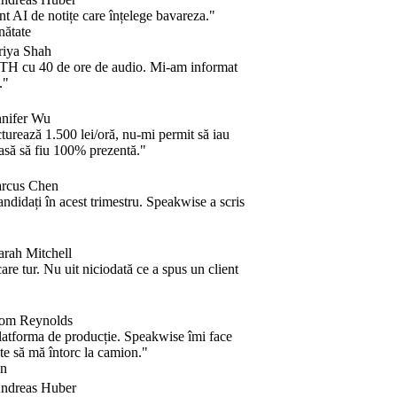
 AI de notițe care înțelege bavareza."
tate
ya Shah
 cu 40 de ore de audio. Mi-am informat
ifer Wu
rează 1.500 lei/oră, nu-mi permit să iau
ă să fiu 100% prezentă."
us Chen
didați în acest trimestru. Speakwise a scris
ah Mitchell
e tur. Nu uit niciodată ce a spus un client
 Reynolds
tforma de producție. Speakwise îmi face
e să mă întorc la camion."
reas Huber