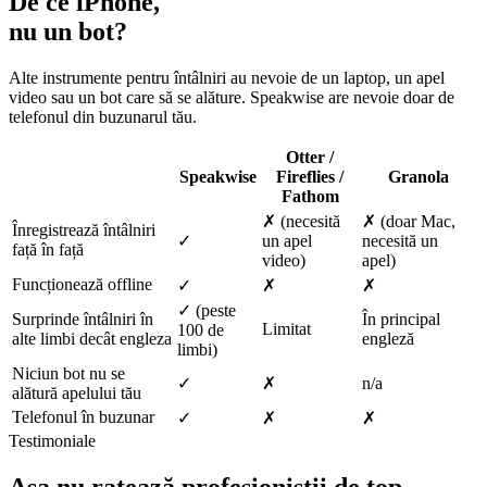
De ce iPhone,
nu un bot?
Alte instrumente pentru întâlniri au nevoie de un laptop, un apel
video sau un bot care să se alăture. Speakwise are nevoie doar de
telefonul din buzunarul tău.
Otter /
Speakwise
Fireflies /
Granola
Fathom
✗ (necesită
✗ (doar Mac,
Înregistrează întâlniri
✓
un apel
necesită un
față în față
video)
apel)
Funcționează offline
✓
✗
✗
✓ (peste
Surprinde întâlniri în
În principal
Limitat
100 de
alte limbi decât engleza
engleză
limbi)
Niciun bot nu se
✓
✗
n/a
alătură apelului tău
Telefonul în buzunar
✓
✗
✗
Testimoniale