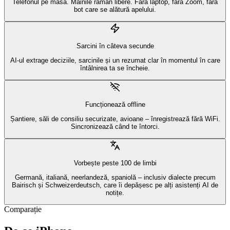
Telefonul pe masă. Mâinile rămân libere. Fără laptop, fără Zoom, fără
bot care se alătură apelului.
Sarcini în câteva secunde
AI-ul extrage deciziile, sarcinile și un rezumat clar în momentul în care
întâlnirea ta se încheie.
Funcționează offline
Șantiere, săli de consiliu securizate, avioane – înregistrează fără WiFi.
Sincronizează când te întorci.
Vorbește peste 100 de limbi
Germană, italiană, neerlandeză, spaniolă – inclusiv dialecte precum
Bairisch și Schweizerdeutsch, care îi depășesc pe alți asistenți AI de
notițe.
Comparație