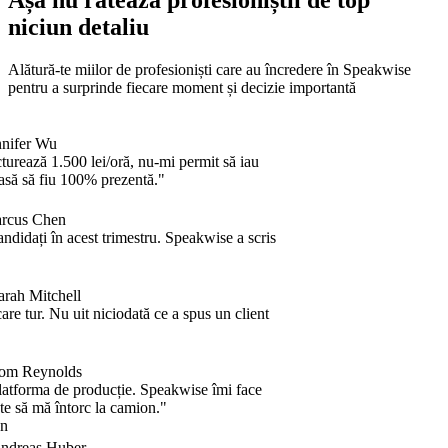
Așa nu ratează profesioniștii de top
niciun detaliu
Alătură-te miilor de profesioniști care au încredere în Speakwise
pentru a surprinde fiecare moment și decizie importantă
ifer Wu
rează 1.500 lei/oră, nu-mi permit să iau
ă să fiu 100% prezentă."
us Chen
didați în acest trimestru. Speakwise a scris
ah Mitchell
e tur. Nu uit niciodată ce a spus un client
 Reynolds
tforma de producție. Speakwise îmi face
e să mă întorc la camion."
reas Huber