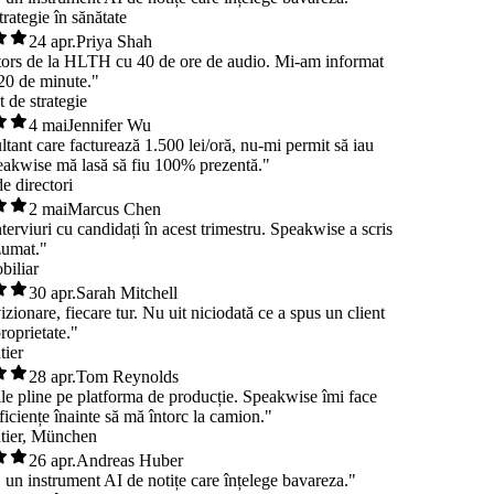
 strategie în sănătate
24 apr.
Priya Shah
ntors de la HLTH cu 40 de ore de audio. Mi-am informat
în 20 de minute."
nt de strategie
4 mai
Jennifer Wu
ultant care facturează 1.500 lei/oră, nu-mi permit să iau
 Speakwise mă lasă să fiu 100% prezentă."
 de directori
2 mai
Marcus Chen
interviuri cu candidați în acest trimestru. Speakwise a scris
 rezumat."
mobiliar
30 apr.
Sarah Mitchell
 vizionare, fiecare tur. Nu uit niciodată ce a spus un client
 proprietate."
antier
28 apr.
Tom Reynolds
nile pline pe platforma de producție. Speakwise îmi face
 deficiențe înainte să mă întorc la camion."
șantier, München
26 apr.
Andreas Huber
șit, un instrument AI de notițe care înțelege bavareza."