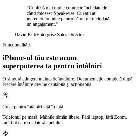
"Cu 40% mai multe contracte încheiate de
când folosesc Speakwise. Clienții au
încredere în mine pentru că nu uit niciodată
un angajament."
David Park
Enterprise Sales Director
Funcționalități
iPhone-ul tău este acum
superputerea ta pentru întâlniri
O singură atingere înainte de întâlnire. Documentație completă după.
Fiecare întâlnire devine căutabilă și acționabilă.
Creat pentru întâlniri față în față
Telefonul pe masă. Mâinile rămân libere. Fără laptop, fără Zoom,
fără bot care se alătură apelului.