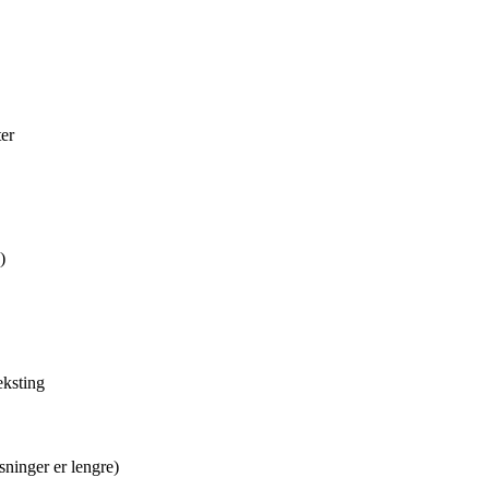
er
)
eksting
sninger er lengre)