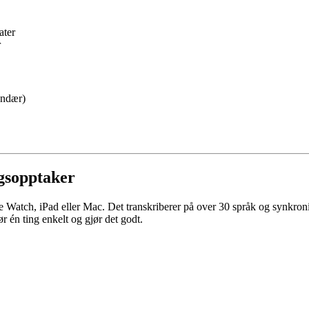
ater
r
undær)
ngsopptaker
e Watch, iPad eller Mac. Det transkriberer på over 30 språk og synkron
r én ting enkelt og gjør det godt.