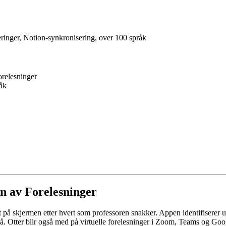
ringer, Notion-synkronisering, over 100 språk
orelesninger
råk
on av Forelesninger
kst på skjermen etter hvert som professoren snakker. Appen identifisere
på. Otter blir også med på virtuelle forelesninger i Zoom, Teams og Go