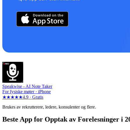
Speakwise -
AI Note Taker
For fysiske møter · iPhone
★★★★★
4.9 ·
Gratis
Brukes av rekrutterere, ledere, konsulenter og flere.
Beste App for Opptak av Forelesninger i 2