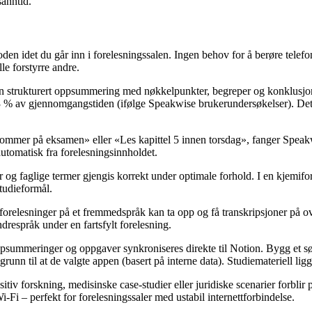
sanntid.
oden idet du går inn i forelesningssalen. Ingen behov for å berøre telef
lle forstyrre andre.
en strukturert oppsummering med nøkkelpunkter, begreper og konklusjoner
3 % av gjennomgangstiden (ifølge Speakwise brukerundersøkelser). Dette
 kommer på eksamen» eller «Les kapittel 5 innen torsdag», fanger Speak
 automatisk fra forelesningsinnholdet.
r og faglige termer gjengis korrekt under optimale forhold. I en kjemif
studieformål.
r forelesninger på et fremmedspråk kan ta opp og få transkripsjoner p
ndrespråk under en fartsfylt forelesning.
ppsummeringer og oppgaver synkroniseres direkte til Notion. Bygg et søk
unn til at de valgte appen (basert på interne data). Studiemateriell lig
tiv forskning, medisinske case-studier eller juridiske scenarier forblir 
-Fi – perfekt for forelesningssaler med ustabil internettforbindelse.