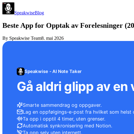
Speakwise
Blog
Beste App for Opptak av Forelesninger (2
By
Speakwise Team
8. mai 2026
Speakwise - AI Note Taker
Gå aldri glipp av en 
Smarte sammendrag og oppgaver.
Lag en oppfølgings-e-post fra hvilket som helst 
Ta opp i opptil 4 timer, uten grenser.
Automatisk synkronisering med Notion.
Ta opp selv uten internett.