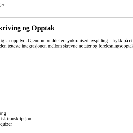
ger
skriving og Opptak
ig tar opp lyd. Gjennombruddet er synkronisert avspilling – trykk på et o
 den tetteste integrasjonen mellom skrevne notater og forelesningsoppta
ring
isk transkripsjon
 quizer