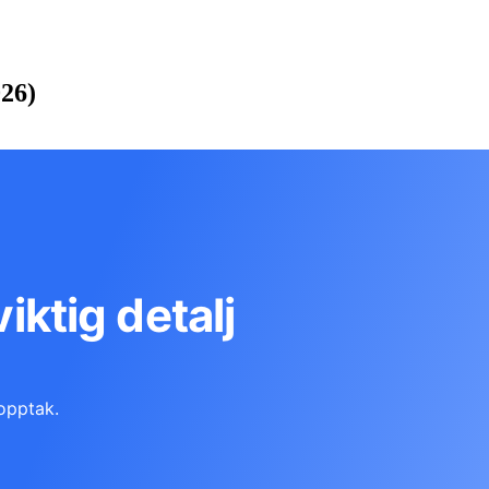
026)
viktig detalj
opptak.