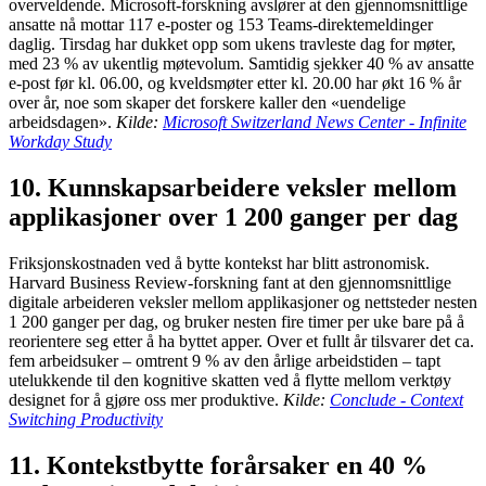
overveldende. Microsoft-forskning avslører at den gjennomsnittlige
ansatte nå mottar 117 e-poster og 153 Teams-direktemeldinger
daglig. Tirsdag har dukket opp som ukens travleste dag for møter,
med 23 % av ukentlig møtevolum. Samtidig sjekker 40 % av ansatte
e-post før kl. 06.00, og kveldsmøter etter kl. 20.00 har økt 16 % år
over år, noe som skaper det forskere kaller den «uendelige
arbeidsdagen».
Kilde:
Microsoft Switzerland News Center - Infinite
Workday Study
10. Kunnskapsarbeidere veksler mellom
applikasjoner over 1 200 ganger per dag
Friksjonskostnaden ved å bytte kontekst har blitt astronomisk.
Harvard Business Review-forskning fant at den gjennomsnittlige
digitale arbeideren veksler mellom applikasjoner og nettsteder nesten
1 200 ganger per dag, og bruker nesten fire timer per uke bare på å
reorientere seg etter å ha byttet apper. Over et fullt år tilsvarer det ca.
fem arbeidsuker – omtrent 9 % av den årlige arbeidstiden – tapt
utelukkende til den kognitive skatten ved å flytte mellom verktøy
designet for å gjøre oss mer produktive.
Kilde:
Conclude - Context
Switching Productivity
11. Kontekstbytte forårsaker en 40 %