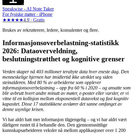
Speakwise -
AI Note Taker
For fysiske møter · iPhone
★★★★★
4.9 ·
Gratis
Brukes av rekrutterere, ledere, konsulenter og flere.
Informasjonsoverbelastning-statistikk
2026: Dataoverveldning,
beslutningstrøtthet og kognitive grenser
Verden skaper nå 403 millioner terabyte data hver eneste dag. Den
menneskelige hjernen har imidlertid ikke utviklet seg siden
steinalderen. Med 80 % av arbeiderne som opplever
informasjonsoverbelastning – opp fra 60 % i 2020 – og ansatte som
blir avbrutt hvert andre minutt av møter, e-poster eller varsler, er vi
vitne til en kollisjon mellom eksponentiell datavekst og fast kognitiv
kapasitet. Disse 17 statistikkene avslører det sanne omfanget av
denne usynlige krisen.
Vi har aldri hatt mer informasjon tilgjengelig – og vi har aldri vært
dårligere rustet til å behandle den. Den gjennomsnittlige
kunnskapsarbeideren veksler nå mellom applikasjoner over 1 200