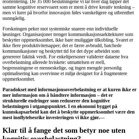
reorientering. De 35 000 beslutningene vi tar hver dag tapper det
samme kognitive reservoaret som er ment å drive kreativ tenkning –
men vi lurer på hvorfor innovasjon føles vanskeligere og utbrenthet
uunngåelig.
Forskningen peker mot systemiske snarere enn individuelle
løsninger. Organisasjoner trenger kommunikasjonsarkitekturer som
beskytter oppmerksomhet, ikke bare muliggjør tilkobling. Svaret er
ikke flere produktivitetsapper; det er færre avbrudd, batchede
kommunikasjoner og beskyttet tid for det dype arbeidet som
genererer faktisk verdi. For enkeltpersoner validerer dataene hva
overbelastning allerede hviskete: utmattelsen er reell,
begrensningene er menneskelige, og ingen mengde personlig
optimalisering kan overvinne et miljø designet for å fragmentere
oppmerksomhet.
Paradokset med informasjonsoverbelastning er at kuren ikke er
mer informasjon om å håndtere informasjon – det er
strukturelle endringer som reduserer den kognitive
belastningen i utgangspunktet. I en økonomi bygget på
kunnskapsarbeid kan det å beskytte oppmerksomhet være den
mest innflytelsesrike investeringen vi ikke gjør.
---
Klar til å fange det som betyr noe uten
kognitiv overbelastning?