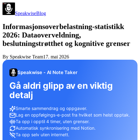
Speakwise
Blog
Informasjonsoverbelastning-statistikk
2026: Dataoverveldning,
beslutningstrøtthet og kognitive grenser
By
Speakwise Team
17. mai 2026
Speakwise - AI Note Taker
Gå aldri glipp av en viktig
detalj
Smarte sammendrag og oppgaver.
Lag en oppfølgings-e-post fra hvilket som helst opptak.
Ta opp i opptil 4 timer, uten grenser.
Automatisk synkronisering med Notion.
Ta opp selv uten internett.