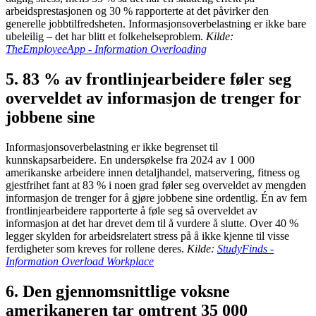
arbeidsprestasjonen og 30 % rapporterte at det påvirker den
generelle jobbtilfredsheten. Informasjonsoverbelastning er ikke bare
ubeleilig – det har blitt et folkehelseproblem.
Kilde:
TheEmployeeApp - Information Overloading
5. 83 % av frontlinjearbeidere føler seg
overveldet av informasjon de trenger for
jobbene sine
Informasjonsoverbelastning er ikke begrenset til
kunnskapsarbeidere. En undersøkelse fra 2024 av 1 000
amerikanske arbeidere innen detaljhandel, matservering, fitness og
gjestfrihet fant at 83 % i noen grad føler seg overveldet av mengden
informasjon de trenger for å gjøre jobbene sine ordentlig. Én av fem
frontlinjearbeidere rapporterte å føle seg så overveldet av
informasjon at det har drevet dem til å vurdere å slutte. Over 40 %
legger skylden for arbeidsrelatert stress på å ikke kjenne til visse
ferdigheter som kreves for rollene deres.
Kilde:
StudyFinds -
Information Overload Workplace
6. Den gjennomsnittlige voksne
amerikaneren tar omtrent 35 000