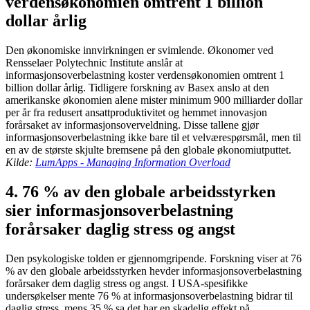
verdensøkonomien omtrent 1 billion
dollar årlig
Den økonomiske innvirkningen er svimlende. Økonomer ved
Rensselaer Polytechnic Institute anslår at
informasjonsoverbelastning koster verdensøkonomien omtrent 1
billion dollar årlig. Tidligere forskning av Basex anslo at den
amerikanske økonomien alene mister minimum 900 milliarder dollar
per år fra redusert ansattproduktivitet og hemmet innovasjon
forårsaket av informasjonsoverveldning. Disse tallene gjør
informasjonsoverbelastning ikke bare til et velværespørsmål, men til
en av de største skjulte bremsene på den globale økonomiutputtet.
Kilde:
LumApps - Managing Information Overload
4. 76 % av den globale arbeidsstyrken
sier informasjonsoverbelastning
forårsaker daglig stress og angst
Den psykologiske tolden er gjennomgripende. Forskning viser at 76
% av den globale arbeidsstyrken hevder informasjonsoverbelastning
forårsaker dem daglig stress og angst. I USA-spesifikke
undersøkelser mente 76 % at informasjonsoverbelastning bidrar til
daglig stress, mens 35 % sa det har en skadelig effekt på