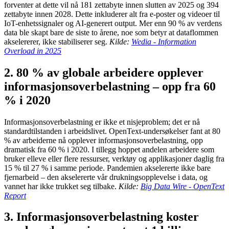
forventer at dette vil nå 181 zettabyte innen slutten av 2025 og 394
zettabyte innen 2028. Dette inkluderer alt fra e-poster og videoer til
IoT-enhetssignaler og AI-generert output. Mer enn 90 % av verdens
data ble skapt bare de siste to årene, noe som betyr at dataflommen
akselererer, ikke stabiliserer seg.
Kilde:
Wedia - Information
Overload in 2025
2. 80 % av globale arbeidere opplever
informasjonsoverbelastning – opp fra 60
% i 2020
Informasjonsoverbelastning er ikke et nisjeproblem; det er nå
standardtilstanden i arbeidslivet. OpenText-undersøkelser fant at 80
% av arbeiderne nå opplever informasjonsoverbelastning, opp
dramatisk fra 60 % i 2020. I tillegg hoppet andelen arbeidere som
bruker elleve eller flere ressurser, verktøy og applikasjoner daglig fra
15 % til 27 % i samme periode. Pandemien akselererte ikke bare
fjernarbeid – den akselererte vår drukningsopplevelse i data, og
vannet har ikke trukket seg tilbake.
Kilde:
Big Data Wire - OpenText
Report
3. Informasjonsoverbelastning koster