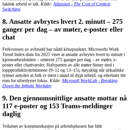
faktisk arbeid er talt.
Kilde:
Atlassian - The Cost of Context
Switching
8. Ansatte avbrytes hvert 2. minutt – 275
ganger per dag – av møter, e-poster eller
chat
Frekvensen av avbrudd har nådd krisepunkter. Microsofts Work
Trend Index-data fra 2025 viser at ansatte avbrytes hvert to minutt i
kjernearbeidstiden – omtrent 275 ganger per dag – av møter, e-
poster eller chattvarsler. Halvparten av alle møter finner sted i
toppproduktivitetstimene (9–11 og 13–15), nøyaktig når sirkadiske
rytmer antyder at folk er mest i stand til dypt arbeid, og etterlater lite
rom for uforstyrret fokus.
Kilde:
Microsoft WorkLab - Breaking
Down the Infinite Workday
9. Den gjennomsnittlige ansatte mottar nå
117 e-poster og 153 Teams-meldinger
daglig
Volumet av kommunikasjon på arbeidsplassen har blitt