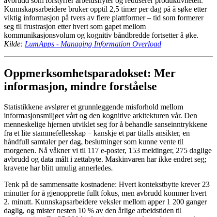
avbrudd som forstyrrer arbeidsflyter og reduserer produktiviteten.
Kunnskapsarbeidere bruker opptil 2,5 timer per dag på å søke etter
viktig informasjon på tvers av flere plattformer – tid som formerer
seg til frustrasjon etter hvert som gapet mellom
kommunikasjonsvolum og kognitiv båndbredde fortsetter å øke.
Kilde:
LumApps - Managing Information Overload
Oppmerksomhetsparadokset: Mer
informasjon, mindre forståelse
Statistikkene avslører et grunnleggende misforhold mellom
informasjonsmiljøet vårt og den kognitive arkitekturen vår. Den
menneskelige hjernen utviklet seg for å behandle sanseinntrykkene
fra et lite stammefellesskap – kanskje et par titalls ansikter, en
håndfull samtaler per dag, beslutninger som kunne vente til
morgenen. Nå våkner vi til 117 e-poster, 153 meldinger, 275 daglige
avbrudd og data målt i zettabyte. Maskinvaren har ikke endret seg;
kravene har blitt umulig annerledes.
Tenk på de sammensatte kostnadene: Hvert kontekstbytte krever 23
minutter for å gjenopprette fullt fokus, men avbrudd kommer hvert
2. minutt. Kunnskapsarbeidere veksler mellom apper 1 200 ganger
daglig, og mister nesten 10 % av den årlige arbeidstiden til