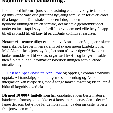
Ironien med informasjonsoverbelastning er at de viktigste tankene
og innsiktene våre ofte glir unna nøyaktig fordi vi er for overveldet
til å fange dem. Den strålende ideen i dusjen, den
nøkkelbeslutningen fra en samtale, det mentale gjennombruddet
under en tur – tapt i støyen fordi å skrive dem ned ville bety én app
til, ett avbrudd til, ett krav til på uttømte kognitive ressurser.
Notater via stemme tilbyr et alternativ. Å snakke er 3 ganger raskere
enn å skrive, krever ingen skjerm og skaper ingen kontekstbytte.
Med AI-transkripsjonsnøyaktighet som nå overstiger 96 %, blir talte
tanker umiddelbart til søkbar, organisert tekst – og fanger innsikter
uten å bidra til den informasjonsoverbelastningen som allerede
utmattet deg.
→
Last ned SpeakWise fra App Store
og oppdag hvordan ett-trykks
opptak, AI-transkripsjon, intelligente sammendrag og Notion-
integrasjon kan hjelpe deg med å fange tanker, møter og ideer uten å
bidra til kognitiv overbelastning.
Bli med 10 000+ fagfolk
som har oppdaget at den beste måten å
håndtere informasjon på ikke er å konsumere mer av den – det er å
fange det som betyr noe før det forsvinner, på den raskeste, laveste
friksjonsveien mulig.