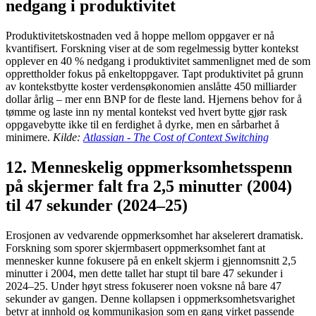
nedgang i produktivitet
Produktivitetskostnaden ved å hoppe mellom oppgaver er nå
kvantifisert. Forskning viser at de som regelmessig bytter kontekst
opplever en 40 % nedgang i produktivitet sammenlignet med de som
opprettholder fokus på enkeltoppgaver. Tapt produktivitet på grunn
av kontekstbytte koster verdensøkonomien anslåtte 450 milliarder
dollar årlig – mer enn BNP for de fleste land. Hjernens behov for å
tømme og laste inn ny mental kontekst ved hvert bytte gjør rask
oppgavebytte ikke til en ferdighet å dyrke, men en sårbarhet å
minimere.
Kilde:
Atlassian - The Cost of Context Switching
12. Menneskelig oppmerksomhetsspenn
på skjermer falt fra 2,5 minutter (2004)
til 47 sekunder (2024–25)
Erosjonen av vedvarende oppmerksomhet har akselerert dramatisk.
Forskning som sporer skjermbasert oppmerksomhet fant at
mennesker kunne fokusere på en enkelt skjerm i gjennomsnitt 2,5
minutter i 2004, men dette tallet har stupt til bare 47 sekunder i
2024–25. Under høyt stress fokuserer noen voksne nå bare 47
sekunder av gangen. Denne kollapsen i oppmerksomhetsvarighet
betyr at innhold og kommunikasjon som en gang virket passende