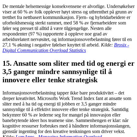
De mentale helsemessige konsekvensene er alvorlige. Undersøkelser
viser at 60 % av folk opplever høyt stress og utbrenthet på grunn av
tretthet fra nettbasert kommunikasjon. Fjern- og hybridarbeidere er
uforholdsmessig sterkt rammet, med 58 % av fjernarbeidere som
føler seg presset til alltid å være tilgjengelige. Nesten alle
respondenter (97 %) rapporterte å oppleve noe grad av
arbeidsrelatert nervøsitet, og informasjonsoverbelastning fører til en
27,1 % økning i negative følelser knyttet til arbeid.
Kilde:
Brosix -
Digital Communication Overload Statistics
15. Ansatte som sliter med tid og energi er
3,5 ganger mindre sannsynlige til å
innovere eller tenke strategisk
Informasjonsoverbelastning tapper ikke bare produktivitet – det
dreper kreativitet. Microsofts Work Trend Index fant at ansatte som
sliter med å ha tid og energi til jobben er 3,5 ganger mindre
sannsynlige til å effektivt innovere eller tenke strategisk. Samtidig
bekymrer 60 % av lederne seg for mangel på innovasjon eller
banebrytende ideer hos teamene sine. Sammenhengen er klar: når
kognitive ressurser forbrukes med å håndtere informasjonsslangen,
gjenstår ingenting for den kreative tenkningen som driver vekst.
Kilde:
LumApps - Managing Information Overload