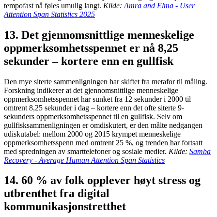
tempofast nå føles umulig langt.
Kilde:
Amra and Elma - User
Attention Span Statistics 2025
13. Det gjennomsnittlige menneskelige
oppmerksomhetsspennet er nå 8,25
sekunder – kortere enn en gullfisk
Den mye siterte sammenligningen har skiftet fra metafor til måling.
Forskning indikerer at det gjennomsnittlige menneskelige
oppmerksomhetsspennet har sunket fra 12 sekunder i 2000 til
omtrent 8,25 sekunder i dag – kortere enn det ofte siterte 9-
sekunders oppmerksomhetsspennet til en gullfisk. Selv om
gullfisksammenligningen er omdiskutert, er den målte nedgangen
udiskutabel: mellom 2000 og 2015 krympet menneskelige
oppmerksomhetsspenn med omtrent 25 %, og trenden har fortsatt
med spredningen av smarttelefoner og sosiale medier.
Kilde:
Samba
Recovery - Average Human Attention Span Statistics
14. 60 % av folk opplever høyt stress og
utbrenthet fra digital
kommunikasjonstretthet