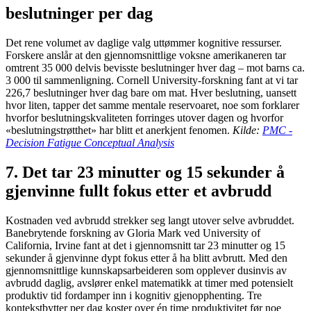
beslutninger per dag
Det rene volumet av daglige valg uttømmer kognitive ressurser.
Forskere anslår at den gjennomsnittlige voksne amerikaneren tar
omtrent 35 000 delvis bevisste beslutninger hver dag – mot barns ca.
3 000 til sammenligning. Cornell University-forskning fant at vi tar
226,7 beslutninger hver dag bare om mat. Hver beslutning, uansett
hvor liten, tapper det samme mentale reservoaret, noe som forklarer
hvorfor beslutningskvaliteten forringes utover dagen og hvorfor
«beslutningstrøtthet» har blitt et anerkjent fenomen.
Kilde:
PMC -
Decision Fatigue Conceptual Analysis
7. Det tar 23 minutter og 15 sekunder å
gjenvinne fullt fokus etter et avbrudd
Kostnaden ved avbrudd strekker seg langt utover selve avbruddet.
Banebrytende forskning av Gloria Mark ved University of
California, Irvine fant at det i gjennomsnitt tar 23 minutter og 15
sekunder å gjenvinne dypt fokus etter å ha blitt avbrutt. Med den
gjennomsnittlige kunnskapsarbeideren som opplever dusinvis av
avbrudd daglig, avslører enkel matematikk at timer med potensielt
produktiv tid fordamper inn i kognitiv gjenopphenting. Tre
kontekstbytter per dag koster over én time produktivitet før noe