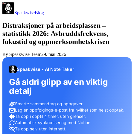
Speakwise
Blog
Distraksjoner på arbeidsplassen –
statistikk 2026: Avbruddsfrekvens,
fokustid og oppmerksomhetskrisen
By
Speakwise Team
29. mai 2026
Speakwise - AI Note Taker
Gå aldri glipp av en viktig
detalj
Smarte sammendrag og oppgaver.
Lag en oppfølgings-e-post fra hvilket som helst opptak.
Ta opp i opptil 4 timer, uten grenser.
Automatisk synkronisering med Notion.
Ta opp selv uten internett.