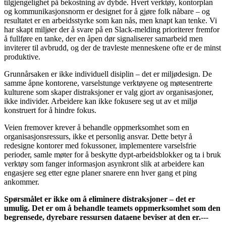
tilgjengelighet på bekostning av dybde. Hvert verktøy, kontorplan
og kommunikasjonsnorm er designet for å gjøre folk nåbare – og
resultatet er en arbeidsstyrke som kan nås, men knapt kan tenke. Vi
har skapt miljøer der å svare på en Slack-melding prioriterer fremfor
å fullføre en tanke, der en åpen dør signaliserer samarbeid men
inviterer til avbrudd, og der de travleste menneskene ofte er de minst
produktive.
Grunnårsaken er ikke individuell disiplin – det er miljødesign. De
samme åpne kontorene, varselstunge verktøyene og møtesentrerte
kulturene som skaper distraksjoner er valg gjort av organisasjoner,
ikke individer. Arbeidere kan ikke fokusere seg ut av et miljø
konstruert for å hindre fokus.
Veien fremover krever å behandle oppmerksomhet som en
organisasjonsressurs, ikke et personlig ansvar. Dette betyr å
redesigne kontorer med fokussoner, implementere varselsfrie
perioder, samle møter for å beskytte dypt-arbeidsblokker og ta i bruk
verktøy som fanger informasjon asynkront slik at arbeidere kan
engasjere seg etter egne planer snarere enn hver gang et ping
ankommer.
Spørsmålet er ikke om å eliminere distraksjoner – det er
umulig. Det er om å behandle teamets oppmerksomhet som den
begrensede, dyrebare ressursen dataene beviser at den er.
---