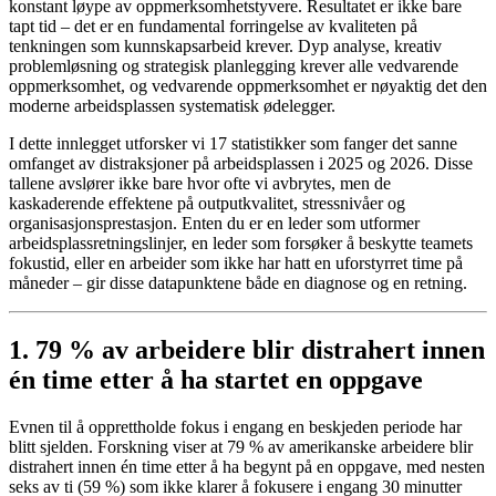
konstant løype av oppmerksomhetstyvere. Resultatet er ikke bare
tapt tid – det er en fundamental forringelse av kvaliteten på
tenkningen som kunnskapsarbeid krever. Dyp analyse, kreativ
problemløsning og strategisk planlegging krever alle vedvarende
oppmerksomhet, og vedvarende oppmerksomhet er nøyaktig det den
moderne arbeidsplassen systematisk ødelegger.
I dette innlegget utforsker vi 17 statistikker som fanger det sanne
omfanget av distraksjoner på arbeidsplassen i 2025 og 2026. Disse
tallene avslører ikke bare hvor ofte vi avbrytes, men de
kaskaderende effektene på outputkvalitet, stressnivåer og
organisasjonsprestasjon. Enten du er en leder som utformer
arbeidsplassretningslinjer, en leder som forsøker å beskytte teamets
fokustid, eller en arbeider som ikke har hatt en uforstyrret time på
måneder – gir disse datapunktene både en diagnose og en retning.
1. 79 % av arbeidere blir distrahert innen
én time etter å ha startet en oppgave
Evnen til å opprettholde fokus i engang en beskjeden periode har
blitt sjelden. Forskning viser at 79 % av amerikanske arbeidere blir
distrahert innen én time etter å ha begynt på en oppgave, med nesten
seks av ti (59 %) som ikke klarer å fokusere i engang 30 minutter