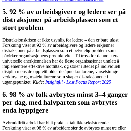
5. 92 % av arbeidsgivere og ledere ser på
distraksjoner på arbeidsplassen som et
stort problem
Distraksjonskrisen er ikke usynlig for ledere – den er bare uløst.
Forskning viser at 92 % av arbeidsgivere og ledere erkjenner
distraksjoner på arbeidsplassen som et betydelig problem som
påvirker organisasjonens produktivitet. Til tross for denne nær-
universelle anerkjennelsen har de fleste organisasjoner unnlatt å
implementere effektive mottiltak, og stoler i stedet på individuell
disiplin mens de opprettholder de åpne kontorene, varselstunge
verktøyene og møtekulturene som skaper distraksjonene i
utgangspunktet.
Kilde:
Insightful - Lost Focus Report 2025
6. 98 % av folk avbrytes minst 3–4 ganger
per dag, med halvparten som avbrytes
enda hyppigere
Avbruddfritt arbeid har blitt praktisk talt ikke-eksisterende.
Forskning viser at 98 % av arbeidere sier de avbrytes minst tre eller