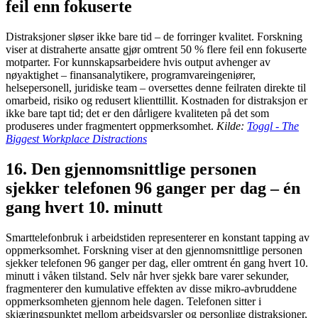
feil enn fokuserte
Distraksjoner sløser ikke bare tid – de forringer kvalitet. Forskning
viser at distraherte ansatte gjør omtrent 50 % flere feil enn fokuserte
motparter. For kunnskapsarbeidere hvis output avhenger av
nøyaktighet – finansanalytikere, programvareingeniører,
helsepersonell, juridiske team – oversettes denne feilraten direkte til
omarbeid, risiko og redusert klienttillit. Kostnaden for distraksjon er
ikke bare tapt tid; det er den dårligere kvaliteten på det som
produseres under fragmentert oppmerksomhet.
Kilde:
Toggl - The
Biggest Workplace Distractions
16. Den gjennomsnittlige personen
sjekker telefonen 96 ganger per dag – én
gang hvert 10. minutt
Smarttelefonbruk i arbeidstiden representerer en konstant tapping av
oppmerksomhet. Forskning viser at den gjennomsnittlige personen
sjekker telefonen 96 ganger per dag, eller omtrent én gang hvert 10.
minutt i våken tilstand. Selv når hver sjekk bare varer sekunder,
fragmenterer den kumulative effekten av disse mikro-avbruddene
oppmerksomheten gjennom hele dagen. Telefonen sitter i
skjæringspunktet mellom arbeidsvarsler og personlige distraksjoner,