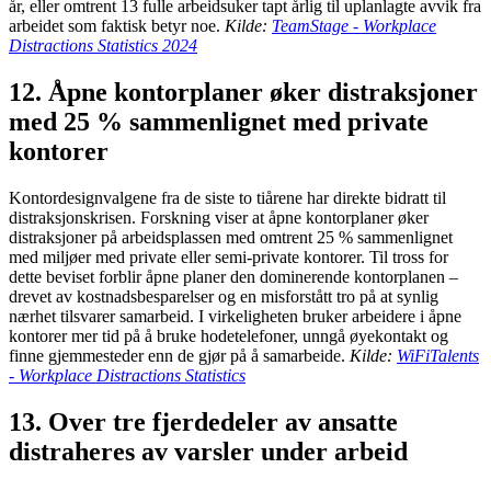
år, eller omtrent 13 fulle arbeidsuker tapt årlig til uplanlagte avvik fra
arbeidet som faktisk betyr noe.
Kilde:
TeamStage - Workplace
Distractions Statistics 2024
12. Åpne kontorplaner øker distraksjoner
med 25 % sammenlignet med private
kontorer
Kontordesignvalgene fra de siste to tiårene har direkte bidratt til
distraksjonskrisen. Forskning viser at åpne kontorplaner øker
distraksjoner på arbeidsplassen med omtrent 25 % sammenlignet
med miljøer med private eller semi-private kontorer. Til tross for
dette beviset forblir åpne planer den dominerende kontorplanen –
drevet av kostnadsbesparelser og en misforstått tro på at synlig
nærhet tilsvarer samarbeid. I virkeligheten bruker arbeidere i åpne
kontorer mer tid på å bruke hodetelefoner, unngå øyekontakt og
finne gjemmesteder enn de gjør på å samarbeide.
Kilde:
WiFiTalents
- Workplace Distractions Statistics
13. Over tre fjerdedeler av ansatte
distraheres av varsler under arbeid