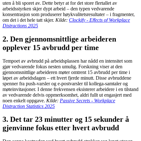
uten å bli sporet av. Dette betyr at for det store flertallet av
arbeidsstyrken skjer dypt arbeid – den typen vedvarende
konsentrasjon som produserer høykvalitetsresultater – i fragmenter,
om det i det hele tatt skjer.
Kilde:
Clockify - Effects of Workplace
Distractions 2025
2. Den gjennomsnittlige arbeideren
opplever 15 avbrudd per time
Tempoet av avbrudd på arbeidsplassen har nådd en intensitet som
gjør vedvarende fokus nesten umulig. Forskning viser at den
gjennomsnittlige arbeideren møter omtrent 15 avbrudd per time i
løpet av arbeidsdagen – ett hvert fjerde minutt. Disse avbruddene
spenner fra push-varsler og e-postvarsler til kollega-samtaler og
møteinvitasjoner. I denne frekvensen eksisterer arbeidere i en tilstand
av vedvarende delvis oppmerksomhet, aldri fullt ut engasjert med
noen enkelt oppgave.
Kilde:
Passive Secrets - Workplace
Distraction Statistics 2025
3. Det tar 23 minutter og 15 sekunder å
gjenvinne fokus etter hvert avbrudd