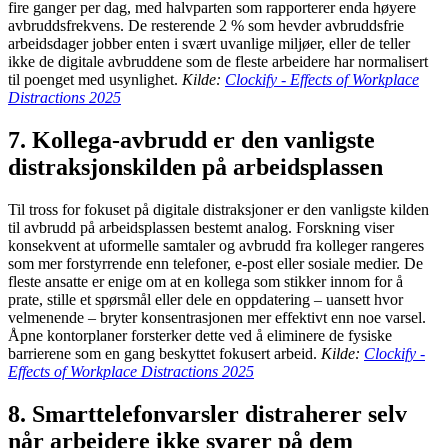
fire ganger per dag, med halvparten som rapporterer enda høyere
avbruddsfrekvens. De resterende 2 % som hevder avbruddsfrie
arbeidsdager jobber enten i svært uvanlige miljøer, eller de teller
ikke de digitale avbruddene som de fleste arbeidere har normalisert
til poenget med usynlighet.
Kilde:
Clockify - Effects of Workplace
Distractions 2025
7. Kollega-avbrudd er den vanligste
distraksjonskilden på arbeidsplassen
Til tross for fokuset på digitale distraksjoner er den vanligste kilden
til avbrudd på arbeidsplassen bestemt analog. Forskning viser
konsekvent at uformelle samtaler og avbrudd fra kolleger rangeres
som mer forstyrrende enn telefoner, e-post eller sosiale medier. De
fleste ansatte er enige om at en kollega som stikker innom for å
prate, stille et spørsmål eller dele en oppdatering – uansett hvor
velmenende – bryter konsentrasjonen mer effektivt enn noe varsel.
Åpne kontorplaner forsterker dette ved å eliminere de fysiske
barrierene som en gang beskyttet fokusert arbeid.
Kilde:
Clockify -
Effects of Workplace Distractions 2025
8. Smarttelefonvarsler distraherer selv
når arbeidere ikke svarer på dem