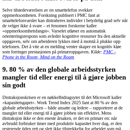
Selve tilstedeværelsen av en smarttelefon svekker
oppmerksomheten. Forskning publisert i PMC fant at
smarttelefonvarsler kan distraheres individer i betydelig grad selv når
de velger ikke å svare – et fenomen forskerne kaller
«oppmerksomhetsfangst». Varselet utløser en automatisk
orienteringsrespons som avleder kognitive ressurser fra den aktuelle
oppgaven, selv om arbeideren lykkes med å motstå å plukke opp
telefonen. Det å vite at en melding venter skaper en kognitiv kløe
som forringer prestasjonen på primæroppgaven.
Kilde:
PMC -
Phone in the Room, Mind on the Roam
9. 80 % av den globale arbeidsstyrken
mangler tid eller energi til å gjøre jobben
sin godt
Distraksjonskrisen er en nøkkelbidragsyter til det Microsoft kaller
«kapasitetsgapet». Work Trend Index 2025 fant at 80 % av den
globale arbeidsstyrken – både ansatte og ledere – rapporterer at de
mangler tid eller energi til å gjøre jobben sin effektivt. Mens
distraksjon ikke er den eneste årsaken, er det en primær en: når
avbrudd forbruker timer med produktiv kapasitet hver dag, er den
resterende tiden rett og slett ikke tilstrekkelig for arbeidet som må