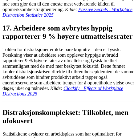
noe som gjør den til den eneste mest vedvarende kilden til
oppmerksomhetsfragmentering.
Kilde:
Passive Secrets - Workplace
Distraction Statistics 2025
17. Arbeidere som avbrytes hyppig
rapporterer 9 % høyere utmattelsesrater
Tolden for distraksjoner er ikke bare kognitiv – den er fysisk.
Forskning viser at arbeidere som opplever hyppige avbrudd
rapporterer 9 % høyere rater av utmattelse og fysisk tretthet
sammenlignet med de med mer beskyttet fokustid. Dette funnet
kobler distraksjonskrisen direkte til utbrenthetsepidemien: de samme
avbruddene som hindrer produktivt arbeid tapper også
energireservene som arbeidere trenger for å opprettholde ytelse over
dager, uker og måneder.
Kilde:
Clockify - Effects of Workplace
Distractions 2025
Distraksjonskomplekset: Tilkoblet, men
ufokusert
Statistikkene avslører en arbeidsplass som har optimalisert for