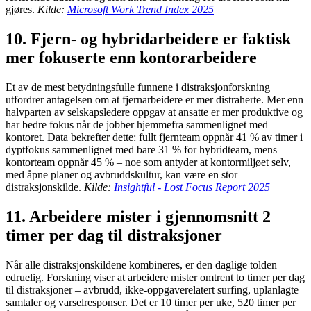
gjøres.
Kilde:
Microsoft Work Trend Index 2025
10. Fjern- og hybridarbeidere er faktisk
mer fokuserte enn kontorarbeidere
Et av de mest betydningsfulle funnene i distraksjonforskning
utfordrer antagelsen om at fjernarbeidere er mer distraherte. Mer enn
halvparten av selskapsledere oppgav at ansatte er mer produktive og
har bedre fokus når de jobber hjemmefra sammenlignet med
kontoret. Data bekrefter dette: fullt fjernteam oppnår 41 % av timer i
dyptfokus sammenlignet med bare 31 % for hybridteam, mens
kontorteam oppnår 45 % – noe som antyder at kontormiljøet selv,
med åpne planer og avbruddskultur, kan være en stor
distraksjonskilde.
Kilde:
Insightful - Lost Focus Report 2025
11. Arbeidere mister i gjennomsnitt 2
timer per dag til distraksjoner
Når alle distraksjonskildene kombineres, er den daglige tolden
edruelig. Forskning viser at arbeidere mister omtrent to timer per dag
til distraksjoner – avbrudd, ikke-oppgaverelatert surfing, uplanlagte
samtaler og varselresponser. Det er 10 timer per uke, 520 timer per