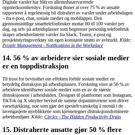
Digitale varsler har blitt en allestedsnærværende
oppmerksomhetstyv. Forskning finner at over 75 % av ansatte
rapporterer å regelmessig bli distrahert av varsler under arbeidsdagen
– fra e-post, chat, sosiale medier og mobilapper. Den
gjennomsnittlige smarttelefonbruker mottar 80 til 100 varsler per
dag, og selv på arbeidsplasser som begrenser personlig telefonbruk
skaper arbeidsrelaterte varsler fra Slack, Teams, e-post og
prosjektstyringsverktøy sin egen konstante strøm av avbrudd.
Kilde:
People Management - Notifications in the Workplace
14. 56 % av arbeidere sier sosiale medier
er en toppdistraksjon
Til tross for bevissthet om effekten forblir sosiale medier en
betydelig distraksjon på arbeidsplassen. Forskning viser at 56 % av
arbeidere identifiserer sosiale medier som en av de største
distraksjonene i arbeidstiden. Designet til plattformer som Instagram,
TikTok og X utnytter bevisst de samme dopaminveiene som driver
varselsjekking, noe som gjør det spesielt vanskelig å motstå i de
lavengasjerte øyeblikkene som kjennetegner distraksjonsdominerte
arbeidsmiljøer.
Kilde:
Circles - The Hidden Productivity Drain
15. Distraherte ansatte gjør 50 % flere